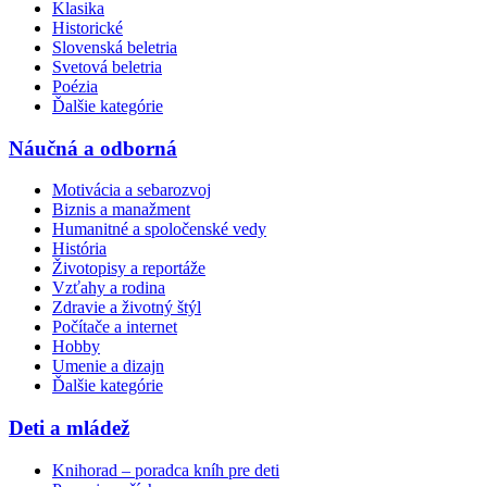
Klasika
Historické
Slovenská beletria
Svetová beletria
Poézia
Ďalšie kategórie
Náučná a odborná
Motivácia a sebarozvoj
Biznis a manažment
Humanitné a spoločenské vedy
História
Životopisy a reportáže
Vzťahy a rodina
Zdravie a životný štýl
Počítače a internet
Hobby
Umenie a dizajn
Ďalšie kategórie
Deti a mládež
Knihorad – poradca kníh pre deti