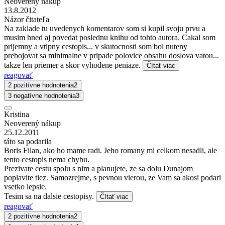
Neoverený nákup
13.8.2012
Názor čitateľa
Na zaklade tu uvedenych komentarov som si kupil svoju prvu a
musim hned aj povedat poslednu knihu od tohto autora. Cakal som
prijemny a vtipny cestopis... v skutocnosti som bol nuteny
prebojovat sa minimalne v pripade polovice obsahu doslova vatou...
takze len priemer a skor vyhodene peniaze.
Čítať viac
reagovať
2 pozitívne hodnotenia
2
3 negatívne hodnotenia
3
Kristina
Neoverený nákup
25.12.2011
táto sa podarila
Boris Filan, ako ho mame radi. Jeho romany mi celkom nesadli, ale
tento cestopis nema chybu.
Prezivate cestu spolu s nim a planujete, ze sa dolu Dunajom
poplavite tiez. Samozrejme, s pevnou vierou, ze Vam sa akosi podari
vsetko lepsie.
Tesim sa na dalsie cestopisy.
Čítať viac
reagovať
2 pozitívne hodnotenia
2