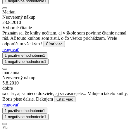
1 negatívne hodnotenie
1
Marian
Neoverený nákup
23.8.2010
Výborné čítanie
Priznám sa, že knihy nečítam, aj v škole som povinné čítanie nemal
rád. Až touto knihou som zistil, o čo všetko prichádzam. Vrele
odporúčam všetkým !
Čítať viac
reagovať
1 pozitívne hodnotenie
1
1 negatívne hodnotenie
1
marianna
Neoverený nákup
5.8.2010
dobre
sa cita , aj sa nieco dozviete, aj sa zasmejete... Milujem taketo knihy,
Boris piste dalsie. Dakujem
Čítať viac
reagovať
1 pozitívne hodnotenie
1
1 negatívne hodnotenie
1
Ela