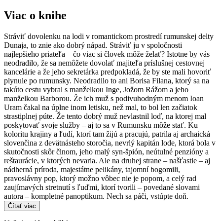
Viac o knihe
Stráviť dovolenku na lodi v romantickom prostredí rumunskej delty
Dunaja, to znie ako dobrý nápad. Stráviť ju v spoločnosti
najlepšieho priateľa – čo viac si človek môže želať? Istotne by vás
neodradilo, že sa nemôžete dovolať majiteľa príslušnej cestovnej
kancelárie a že jeho sekretárka predpokladá, že by ste mali hovoriť
plynule po rumunsky. Neodradilo to ani Borisa Filana, ktorý sa na
takúto cestu vybral s manželkou Inge, Jožom Rážom a jeho
manželkou Barborou. Že ich muž s podivuhodným menom Ioan
Uram čakal na úplne inom letisku, než mal, to bol len začiatok
strastiplnej púte. Že tento dobrý muž nevlastnil loď, na ktorej mal
poskytovať svoje služby – aj to sa v Rumunsku môže stať. Ku
koloritu krajiny a ľudí, ktorí tam žijú a pracujú, patrila aj archaická
slovenčina z devätnásteho storočia, nevrlý kapitán lode, ktorá bola v
skutočnosti skôr člnom, jeho malý syn-špión, neútulné penzióny a
reštaurácie, v ktorých nevaria. Ale na druhej strane – našťastie – aj
nádherná príroda, majestátne pelikány, tajomní bogomili,
pravoslávny pop, ktorý možno vôbec nie je popom, a celý rad
zaujímavých stretnutí s ľuďmi, ktorí tvorili – povedané slovami
autora – kompletné panoptikum. Nech sa páči, vstúpte doň.
Čítať viac