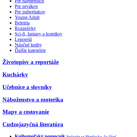
Pre najmenších
Pre prvákov
Pre pubertiakov
Young Adult
Beletria
Rozprávky
Sci-fi, fantasy a komiksy
Leporelá
Náučné knihy
Ďalšie kategórie
Životopisy a reportáže
Kuchárky
Učebnice a slovníky
Náboženstvo a ezoterika
Mapy a cestovanie
Cudzojazyčná literatúra
Knihomoľský pomocník
Spýtajte sa Sherlocka, čo čítať