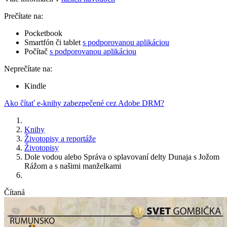
Prečítate na:
Pocketbook
Smartfón či tablet
s podporovanou aplikáciou
Počítač
s podporovanou aplikáciou
Neprečítate na:
Kindle
Ako čítať e-knihy zabezpečené cez Adobe DRM?
Knihy
Životopisy a reportáže
Životopisy
Dole vodou alebo Správa o splavovaní delty Dunaja s Jožom
Rážom a s našimi manželkami
Čítaná