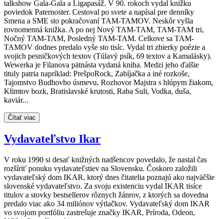
talkshow Gala-Gala a Ligapasáž. V 90. rokoch vydal knižku
poviedok Paternoster. Cestoval po svete a napísal pre denníky
Smena a SME sto pokračovaní TAM-TAMOV. Neskôr vyšla
rovnomenná knižka. A po nej Nový TAM-TAM, TAM-TAM tri,
Nočný TAM-TAM, Posledný TAM-TAM. Celkove sa TAM-
TAMOV dodnes predalo vyše sto tisíc. Vydal tri zbierky poézie a
svojich pesničkových textov (Túlavý psík, 69 textov a Kamalásky).
Wewerka je Filanova pätnásta vydaná kniha. Medzi jeho ďalšie
tituly patria napríklad: PrešpoRock, Zabíjačka a iné rozkoše,
Tajomstvo Budhovho úsmevu, Rozhovor Majstra s hlúpym žiakom,
Klimtov bozk, Bratislavské krutosti, Raba Suli, Vodka, duša,
kaviár...
Čítať viac
Vydavateľstvo Ikar
V roku 1990 si desať knižných nadšencov povedalo, že nastal čas
rozšíriť ponuku vydavateľstiev na Slovensku. Čoskoro založili
vydavateľský dom IKAR, ktorý dnes čitatelia poznajú ako najväčšie
slovenské vydavateľstvo. Za svoju existenciu vydal IKAR tisíce
titulov a stovky bestsellerov rôznych žánrov, z ktorých sa dovedna
predalo viac ako 34 miliónov výtlačkov. Vydavateľský dom IKAR
vo svojom portfóliu zastrešuje značky IKAR, Príroda, Odeon,