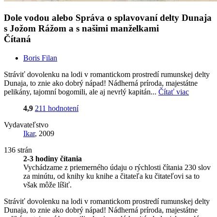
Dole vodou alebo Správa o splavovaní delty Dunaja
s Jožom Rážom a s našimi manželkami
Čítaná
Boris Filan
Stráviť dovolenku na lodi v romantickom prostredí rumunskej delty
Dunaja, to znie ako dobrý nápad! Nádherná príroda, majestátne
pelikány, tajomní bogomili, ale aj nevrlý kapitán...
Čítať viac
4,9
211 hodnotení
Vydavateľstvo
Ikar
, 2009
136 strán
2-3 hodiny čítania
Vychádzame z priemerného údaju o rýchlosti čítania 230 slov
za minútu, od knihy ku knihe a čitateľa ku čitateľovi sa to
však môže líšiť.
Stráviť dovolenku na lodi v romantickom prostredí rumunskej delty
Dunaja, to znie ako dobrý nápad! Nádherná príroda, majestátne