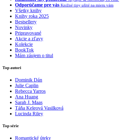
Odporúčame pre vás
Knižné tipy ušité na mieru vám
Všetky knihy
Knihy roka 2025
Bestsellery
Novinky
Pripravované
Akcie a zľavy
Kolekcie
BookTok
Mám záujem o titul
Top autori
Dominik Dán
Julie Caplin
Rebecca Yarros
Ana Huang
Sarah J. Maas
Táňa Keleová Vasilková
Lucinda Riley
Top série
Romantické úteky