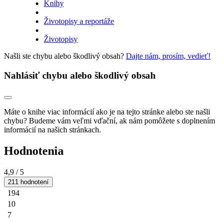
Knihy
Životopisy a reportáže
Životopisy
Našli ste chybu alebo škodlivý obsah?
Dajte nám, prosím, vedieť!
Nahlásiť chybu alebo škodlivý obsah
Máte o knihe viac informácií ako je na tejto stránke alebo ste našli
chybu? Budeme vám veľmi vďační, ak nám pomôžete s doplnením
informácií na našich stránkach.
Hodnotenia
4,9
/ 5
211 hodnotení
194
10
7