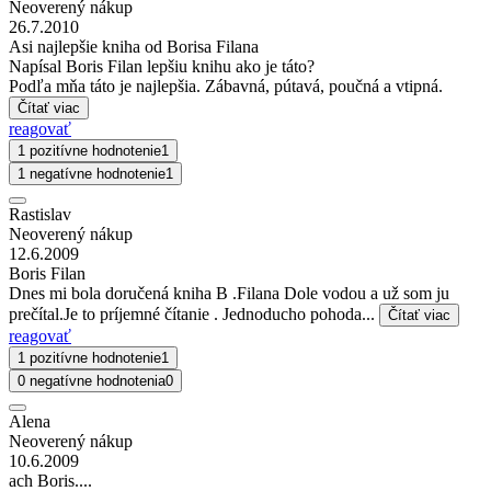
Neoverený nákup
26.7.2010
Asi najlepšie kniha od Borisa Filana
Napísal Boris Filan lepšiu knihu ako je táto?
Podľa mňa táto je najlepšia. Zábavná, pútavá, poučná a vtipná.
Čítať viac
reagovať
1 pozitívne hodnotenie
1
1 negatívne hodnotenie
1
Rastislav
Neoverený nákup
12.6.2009
Boris Filan
Dnes mi bola doručená kniha B .Filana Dole vodou a už som ju
prečítal.Je to príjemné čítanie . Jednoducho pohoda...
Čítať viac
reagovať
1 pozitívne hodnotenie
1
0 negatívne hodnotenia
0
Alena
Neoverený nákup
10.6.2009
ach Boris....