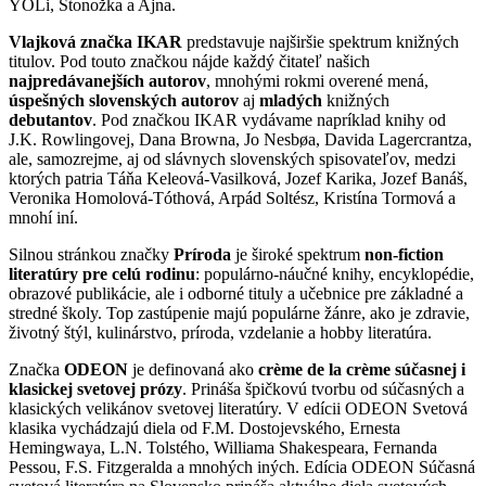
YOLi, Stonožka a Ajna.
Vlajková značka IKAR
predstavuje najširšie spektrum knižných
titulov. Pod touto značkou nájde každý čitateľ našich
najpredávanejších autorov
, mnohými rokmi overené mená,
úspešných slovenských autorov
aj
mladých
knižných
debutantov
. Pod značkou IKAR vydávame napríklad knihy od
J.K. Rowlingovej, Dana Browna, Jo Nesbøa, Davida Lagercrantza,
ale, samozrejme, aj od slávnych slovenských spisovateľov, medzi
ktorých patria Táňa Keleová-Vasilková, Jozef Karika, Jozef Banáš,
Veronika Homolová-Tóthová, Arpád Soltész, Kristína Tormová a
mnohí iní.
Silnou stránkou značky
Príroda
je široké spektrum
non-fiction
literatúry pre celú rodinu
: populárno-náučné knihy, encyklopédie,
obrazové publikácie, ale i odborné tituly a učebnice pre základné a
stredné školy. Top zastúpenie majú populárne žánre, ako je zdravie,
životný štýl, kulinárstvo, príroda, vzdelanie a hobby literatúra.
Značka
ODEON
je definovaná ako
crème de la crème súčasnej i
klasickej svetovej prózy
. Prináša špičkovú tvorbu od súčasných a
klasických velikánov svetovej literatúry. V edícii ODEON Svetová
klasika vychádzajú diela od F.M. Dostojevského, Ernesta
Hemingwaya, L.N. Tolstého, Williama Shakespeara, Fernanda
Pessou, F.S. Fitzgeralda a mnohých iných. Edícia ODEON Súčasná