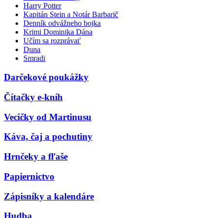
Harry Potter
Kapitán Stein a Notár Barbarič
Denník odvážneho bojka
Krimi Dominika Dána
Učím sa rozprávať
Duna
Smradi
Darčekové poukážky
Čítačky e-kníh
Vecičky od Martinusu
Káva, čaj a pochutiny
Hrnčeky a fľaše
Papiernictvo
Zápisníky a kalendáre
Hudba