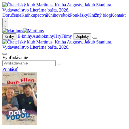
Doručenie
Kníhkupectvá
Knihovrátok
Poukážky
Knižný blog
Kontakt
E-knihy
Audioknihy
Hry
Filmy
Knihy
Doplnky
Vyhľadávanie
Prihlásiť