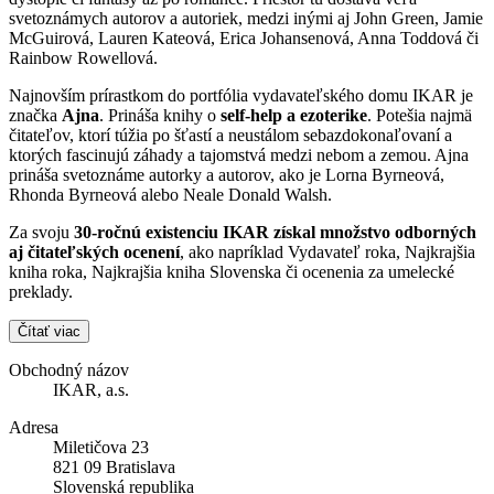
svetoznámych autorov a autoriek, medzi inými aj John Green, Jamie
McGuirová, Lauren Kateová, Erica Johansenová, Anna Toddová či
Rainbow Rowellová.
Najnovším prírastkom do portfólia vydavateľského domu IKAR je
značka
Ajna
. Prináša knihy o
self-help a ezoterike
. Potešia najmä
čitateľov, ktorí túžia po šťastí a neustálom sebazdokonaľovaní a
ktorých fascinujú záhady a tajomstvá medzi nebom a zemou. Ajna
prináša svetoznáme autorky a autorov, ako je Lorna Byrneová,
Rhonda Byrneová alebo Neale Donald Walsh.
Za svoju
30-ročnú existenciu IKAR získal množstvo odborných
aj čitateľských ocenení
, ako napríklad Vydavateľ roka, Najkrajšia
kniha roka, Najkrajšia kniha Slovenska či ocenenia za umelecké
preklady.
Čítať viac
Obchodný názov
IKAR, a.s.
Adresa
Miletičova 23
821 09 Bratislava
Slovenská republika