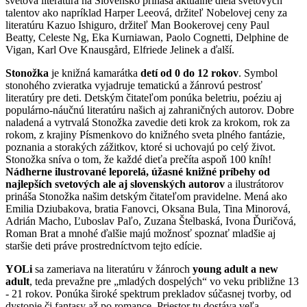
svetová literatúra na Slovensko prináša aktuálne diela svetových
talentov ako napríklad Harper Leeová, držiteľ Nobelovej ceny za
literatúru Kazuo Ishiguro, držiteľ Man Bookerovej ceny Paul
Beatty, Celeste Ng, Eka Kurniawan, Paolo Cognetti, Delphine de
Vigan, Karl Ove Knausgård, Elfriede Jelinek a ďalší.
Stonožka
je knižná kamarátka
detí od 0 do 12 rokov
. Symbol
stonohého zvieratka vyjadruje tematickú a žánrovú pestrosť
literatúry pre deti. Detským čitateľom ponúka beletriu, poéziu aj
populárno-náučnú literatúru našich aj zahraničných autorov. Dobre
naladená a vytrvalá Stonožka zavedie deti krok za krokom, rok za
rokom, z krajiny Písmenkovo do knižného sveta plného fantázie,
poznania a storakých zážitkov, ktoré si uchovajú po celý život.
Stonožka sníva o tom, že každé dieťa prečíta aspoň 100 kníh!
Nádherne ilustrované leporelá, úžasné knižné príbehy od
najlepších svetových ale aj slovenských autorov
a ilustrátorov
prináša Stonožka našim detským čitateľom pravidelne. Mená ako
Emilia Dziubakova, bratia Fanovci, Oksana Bula, Tina Minorová,
Adrián Macho, Ľuboslav Paľo, Zuzana Štelbaská, Ivona Ďuričová,
Roman Brat a mnohé ďalšie majú možnosť spoznať mladšie aj
staršie deti práve prostredníctvom tejto edície.
YOLi
sa zameriava na literatúru v žánroch
young adult a new
adult
, teda prevažne pre „mladých dospelých“ vo veku približne 13
- 21 rokov. Ponúka široké spektrum prekladov súčasnej tvorby, od
dystopie či fantasy až po romance. Priestor tu dostáva veľa