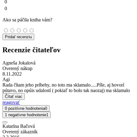
0
0
Ako sa páčila kniha vám?
Pridať recenziu
Recenzie čitateľov
Agneša Jokalová
Overený nákup
8.11.2022
Agi
Rada čítam jeho príbehy, no toto ma sklamalo.....Píše, aj hovorí
pútavo, no opúis udalostí ( pokiaľ to bolo tak naozaj) ma sklamalo
Čítať viac
reagovať
0 pozitívne hodnotenia
0
1 negatívne hodnotenie
1
Katarína Bačová
Overený zákazník