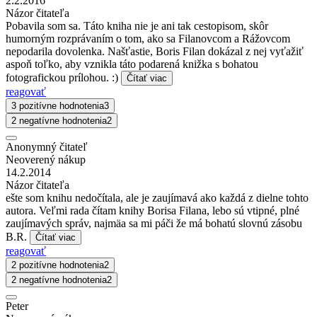
2.2.2016
Názor čitateľa
Pobavila som sa. Táto kniha nie je ani tak cestopisom, skôr
humorným rozprávaním o tom, ako sa Filanovcom a Rážovcom
nepodarila dovolenka. Našťastie, Boris Filan dokázal z nej vyťažiť
aspoň toľko, aby vznikla táto podarená knižka s bohatou
fotografickou prílohou. :)
Čítať viac
reagovať
3 pozitívne hodnotenia
3
2 negatívne hodnotenia
2
Anonymný čitateľ
Neoverený nákup
14.2.2014
Názor čitateľa
ešte som knihu nedočítala, ale je zaujímavá ako každá z dielne tohto
autora. Veľmi rada čítam knihy Borisa Filana, lebo sú vtipné, plné
zaujímavých správ, najmäa sa mi páči že má bohatú slovnú zásobu
B.R.
Čítať viac
reagovať
2 pozitívne hodnotenia
2
2 negatívne hodnotenia
2
Peter