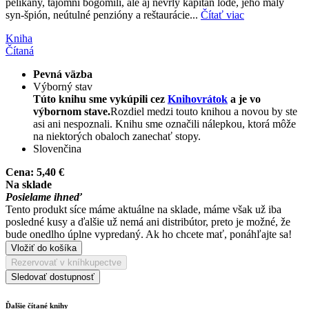
pelikány, tajomní bogomili, ale aj nevrlý kapitán lode, jeho malý
syn-špión, neútulné penzióny a reštaurácie...
Čítať viac
Kniha
Čítaná
Pevná väzba
Výborný stav
Túto knihu sme vykúpili cez
Knihovrátok
a je vo
výbornom stave.
Rozdiel medzi touto knihou a novou by ste
asi ani nespoznali. Knihu sme označili nálepkou, ktorá môže
na niektorých obaloch zanechať stopy.
Slovenčina
Cena:
5,40 €
Na sklade
Posielame ihneď
Tento produkt síce máme aktuálne na sklade, máme však už iba
posledné kusy a ďalšie už nemá ani distribútor, preto je možné, že
bude onedlho úplne vypredaný. Ak ho chcete mať, ponáhľajte sa!
Vložiť do košíka
Rezervovať v kníhkupectve
Sledovať dostupnosť
Ďalšie čítané knihy