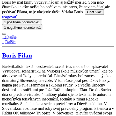
Boris by mal knihy vydávat hádam aj každý mesiac. Som jeho
čitateľkou a ešte radšej ho počúvam, nie preto, že neviem čítať,ale
počúvať Filana, to je ukojenie duše. Vďaka Boris.
Čítať viac
reagovať
1 pozitívne hodnotenie
1
1 negatívne hodnotenie
1
1
2
Ďalšie
1
Ďalšie
Boris Filan
Basketbalista, textár, cestovateľ, scenárista, moderátor, spisovateľ.
Vyštudoval scenáristiku na Vysokej škole múzických umení, kde po
absolvovaní školy aj prednášal. Pätnásť rokov bol zamestnaný ako
dramaturg Slovenskej televízie. V tom čase písal pesničkové texty,
najmä pre Pavla Hammela a skupinu Prúdy. Najväčšie úspechy
dosiahol s pesničkami pre Joža Ráža a skupinu Elán. Do dnešného
dňa sa predalo viac ako 4 milióny platní s jeho textami. Je autorom
niekoľkých televíznych inscenácií, scenáru k filmu Rabaka,
muzikálov Snehulienka a sedem pretekárov a Dievča z klubu. V
Slovenskom rozhlase mal roky svoj pravidelný program Pálenica a v
Rádiu OK talkshow Tri opice. V Slovenskej televízii uvádzal svoju