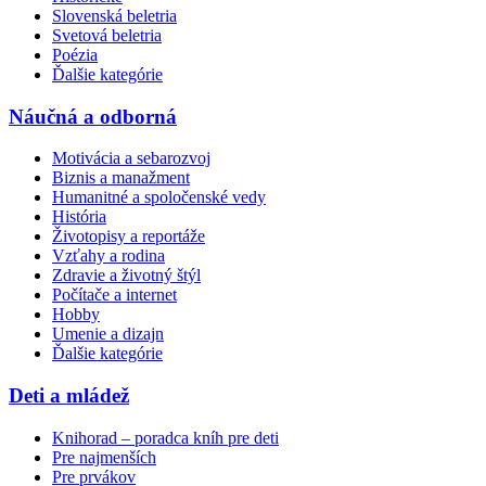
Slovenská beletria
Svetová beletria
Poézia
Ďalšie kategórie
Náučná a odborná
Motivácia a sebarozvoj
Biznis a manažment
Humanitné a spoločenské vedy
História
Životopisy a reportáže
Vzťahy a rodina
Zdravie a životný štýl
Počítače a internet
Hobby
Umenie a dizajn
Ďalšie kategórie
Deti a mládež
Knihorad – poradca kníh pre deti
Pre najmenších
Pre prvákov