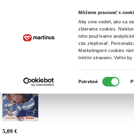
Doručenie
Kníhkupectvá
Knihovrátok
Poukážky
Knižný blog
Kontakt
Môžeme pracovať s cooki
Aby sme vedeli, ako sa na 
zbierame cookies. Niektor
E-knihy
Audioknihy
Hry
Filmy
Knihy
Doplnky
toho používame analytické
vás zlepšovať. Personaliz
Vyhľadávanie
Marketingové cookies nám 
tretími stranami. Veľmi b
Prihlásiť
Výber
Potrebné
P
súhlasu
5,09 €