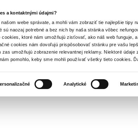
es a kontaktnými údajmi?
našom webe správate, a mohli vám zobraziť tie najlepšie tipy n
é sú naozaj potrebné a bez nich by naša stránka vôbec nefung
 cookies, ktoré nám umožňujú zisťovať, ako náš web funguje, a 
ačné cookies nám dovoľujú prispôsobovať stránku pre vašu lepši
zas umožňujú zobrazenie relevantnej reklamy. Niektoré údaje z
y nám pomohlo, keby sme mohli používať všetky tieto cookies. 
ersonalizačné
Analytické
Marketi