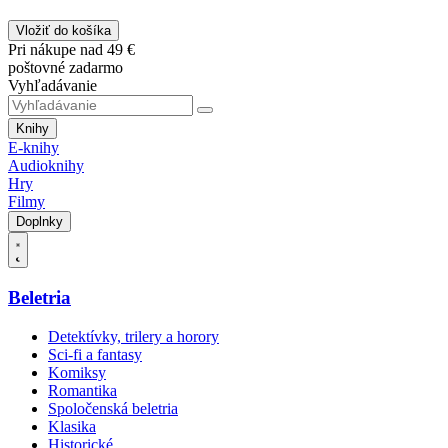
Vložiť do košíka
Pri nákupe nad 49 €
poštovné zadarmo
Vyhľadávanie
Knihy
E-knihy
Audioknihy
Hry
Filmy
Doplnky
Beletria
Detektívky, trilery a horory
Sci-fi a fantasy
Komiksy
Romantika
Spoločenská beletria
Klasika
Historické