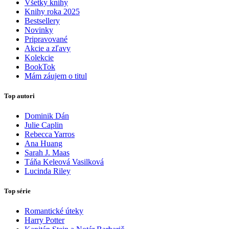
Všetky knihy
Knihy roka 2025
Bestsellery
Novinky
Pripravované
Akcie a zľavy
Kolekcie
BookTok
Mám záujem o titul
Top autori
Dominik Dán
Julie Caplin
Rebecca Yarros
Ana Huang
Sarah J. Maas
Táňa Keleová Vasilková
Lucinda Riley
Top série
Romantické úteky
Harry Potter