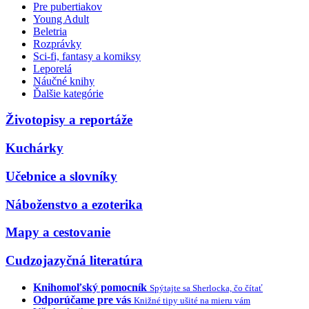
Pre pubertiakov
Young Adult
Beletria
Rozprávky
Sci-fi, fantasy a komiksy
Leporelá
Náučné knihy
Ďalšie kategórie
Životopisy a reportáže
Kuchárky
Učebnice a slovníky
Náboženstvo a ezoterika
Mapy a cestovanie
Cudzojazyčná literatúra
Knihomoľský pomocník
Spýtajte sa Sherlocka, čo čítať
Odporúčame pre vás
Knižné tipy ušité na mieru vám