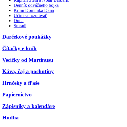
Kapitán Stein a Notár Barbarič
Denník odvážneho bojka
Krimi Dominika Dána
Učím sa rozprávať
Duna
Smradi
Darčekové poukážky
Čítačky e-kníh
Vecičky od Martinusu
Káva, čaj a pochutiny
Hrnčeky a fľaše
Papiernictvo
Zápisníky a kalendáre
Hudba