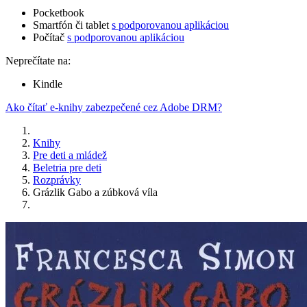
Pocketbook
Smartfón či tablet
s podporovanou aplikáciou
Počítač
s podporovanou aplikáciou
Neprečítate na:
Kindle
Ako čítať e-knihy zabezpečené cez Adobe DRM?
Knihy
Pre deti a mládež
Beletria pre deti
Rozprávky
Grázlik Gabo a zúbková víla