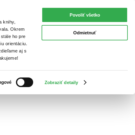
Povoliť všetko
a knihy,
ovala. Okrem
Odmietnuť
stále ho pre
u orientáciu.
dieľame aj s
Ďakujeme!
ngové
Zobraziť detaily