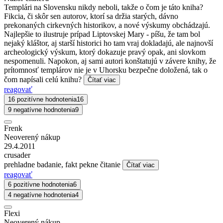
Templári na Slovensku nikdy neboli, takže o čom je táto kniha?
Fikcia, či skôr sen autorov, ktorí sa držia starých, dávno
prekonaných cirkevných historikov, a nové výskumy obchádzajú.
Najlepšie to ilustruje prípad Liptovskej Mary - píšu, že tam bol
nejaký kláštor, aj starší historici ho tam vraj dokladajú, ale najnovší
archeologický výskum, ktorý dokazuje pravý opak, ani slovkom
nespomenuli. Napokon, aj sami autori konštatujú v závere knihy, že
prítomnosť templárov nie je v Uhorsku bezpečne doložená, tak o
čom napísali celú knihu?
Čítať viac
reagovať
16 pozitívne hodnotenia
16
9 negatívne hodnotenia
9
Frenk
Neoverený nákup
29.4.2011
crusader
prehladne badanie, fakt pekne čitanie
Čítať viac
reagovať
6 pozitívne hodnotenia
6
4 negatívne hodnotenia
4
Flexi
Neoverený nákup