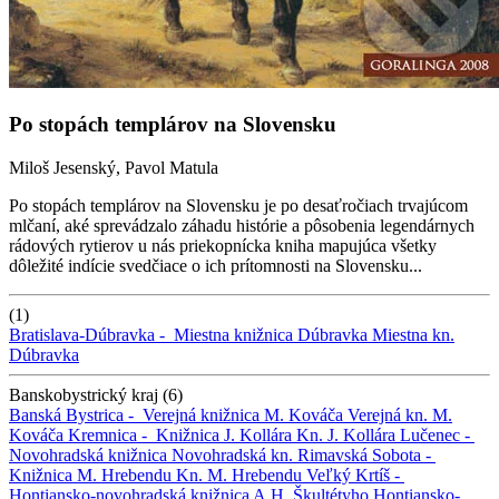
Po stopách templárov na Slovensku
Miloš Jesenský, Pavol Matula
Po stopách templárov na Slovensku je po desaťročiach trvajúcom
mlčaní, aké sprevádzalo záhadu histórie a pôsobenia legendárnych
rádových rytierov u nás priekopnícka kniha mapujúca všetky
dôležité indície svedčiace o ich prítomnosti na Slovensku...
(1)
Bratislava-Dúbravka -
Miestna knižnica Dúbravka
Miestna kn.
Dúbravka
Banskobystrický kraj (6)
Banská Bystrica -
Verejná knižnica M. Kováča
Verejná kn. M.
Kováča
Kremnica -
Knižnica J. Kollára
Kn. J. Kollára
Lučenec -
Novohradská knižnica
Novohradská kn.
Rimavská Sobota -
Knižnica M. Hrebendu
Kn. M. Hrebendu
Veľký Krtíš -
Hontiansko-novohradská knižnica A.H. Škultétyho
Hontiansko-