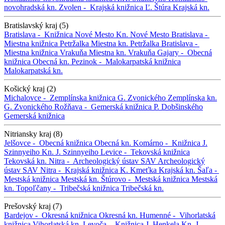
novohradská kn.
Zvolen -
Krajská knižnica Ľ. Štúra
Krajská kn.
Bratislavský kraj (5)
Bratislava -
Knižnica Nové Mesto
Kn. Nové Mesto
Bratislava -
Miestna knižnica Petržalka
Miestna kn. Petržalka
Bratislava -
Miestna knižnica Vrakuňa
Miestna kn. Vrakuňa
Gajary -
Obecná
knižnica
Obecná kn.
Pezinok -
Malokarpatská knižnica
Malokarpatská kn.
Košický kraj (2)
Michalovce -
Zemplínska knižnica G. Zvonického
Zemplínska kn.
G. Zvonického
Rožňava -
Gemerská knižnica P. Dobšinského
Gemerská knižnica
Nitriansky kraj (8)
Jelšovce -
Obecná knižnica
Obecná kn.
Komárno -
Knižnica J.
Szinnyeiho
Kn. J. Szinnyeiho
Levice -
Tekovská knižnica
Tekovská kn.
Nitra -
Archeologický ústav SAV
Archeologický
ústav SAV
Nitra -
Krajská knižnica K. Kmeťka
Krajská kn.
Šaľa -
Mestská knižnica
Mestská kn.
Štúrovo -
Mestská knižnica
Mestská
kn.
Topoľčany -
Tribečská knižnica
Tribečská kn.
Prešovský kraj (7)
Bardejov -
Okresná knižnica
Okresná kn.
Humenné -
Vihorlatská
knižnica
Vihorlatská kn.
Levoča -
Knižnica J. Henkela
Kn. J.