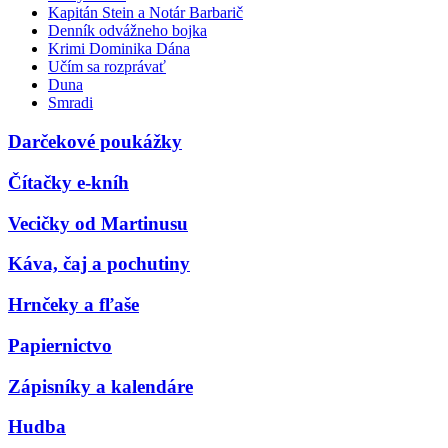
Kapitán Stein a Notár Barbarič
Denník odvážneho bojka
Krimi Dominika Dána
Učím sa rozprávať
Duna
Smradi
Darčekové poukážky
Čítačky e-kníh
Vecičky od Martinusu
Káva, čaj a pochutiny
Hrnčeky a fľaše
Papiernictvo
Zápisníky a kalendáre
Hudba