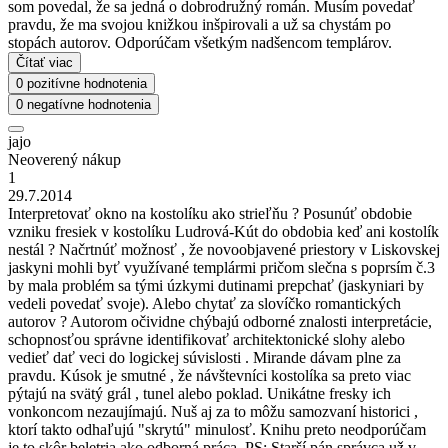
som povedal, že sa jedná o dobrodružný román. Musím povedať
pravdu, že ma svojou knižkou inšpirovali a už sa chystám po
stopách autorov. Odporúčam všetkým nadšencom templárov.
Čítať viac
0 pozitívne hodnotenia
0 negatívne hodnotenia
jajo
Neoverený nákup
1
29.7.2014
Interpretovať okno na kostolíku ako strieľňu ? Posunúť obdobie
vzniku fresiek v kostolíku Ludrová-Kút do obdobia keď ani kostolík
nestál ? Načrtnúť možnosť , že novoobjavené priestory v Liskovskej
jaskyni mohli byť využívané templármi pričom slečna s poprsím č.3
by mala problém sa tými úzkymi dutinami prepchať (jaskyniari by
vedeli povedať svoje). Alebo chytať za slovíčko romantických
autorov ? Autorom očividne chýbajú odborné znalosti interpretácie,
schopnosťou správne identifikovať architektonické slohy alebo
vedieť dať veci do logickej súvislosti . Mirande dávam plne za
pravdu. Kúsok je smutné , že návštevníci kostolíka sa preto viac
pýtajú na svätý grál , tunel alebo poklad. Unikátne fresky ich
vonkoncom nezaujímajú. Nuš aj za to môžu samozvaní historici ,
ktorí takto odhaľujú "skrytú" minulosť. Knihu preto neodporúčam
je to skôr beletria ako odborná práca. PS: Starší pán správca už v