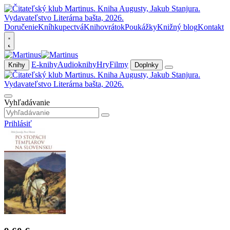
Doručenie
Kníhkupectvá
Knihovrátok
Poukážky
Knižný blog
Kontakt
E-knihy
Audioknihy
Hry
Filmy
Knihy
Doplnky
Vyhľadávanie
Prihlásiť