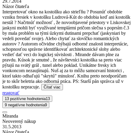
29.7.2014
Názor čitateľa
Interpretovať okno na kostolíku ako strieľňu ? Posunúť obdobie
vzniku fresiek v kostolíku Ludrová-Kút do obdobia keď ani kostolík
nestál ? Načrtnúť možnosť , že novoobjavené priestory v Liskovskej
jaskyni mohli byť využívané templármi pričom slečna s poprsím č.3
by mala problém sa tými úzkymi dutinami prepchať (jaskyniari by
vedeli povedať svoje). Alebo chytať za slovíčko romantických
autorov ? Autorom očividne chýbajú odborné znalosti interpretácie,
schopnosťou správne identifikovať architektonické slohy alebo
vedieť dať veci do logickej súvislosti . Mirande dávam plne za
pravdu. Kúsok je smutné , že návštevníci kostolíka sa preto viac
pýtajú na svätý grál , tunel alebo poklad. Unikátne fresky ich
vonkoncom nezaujímajú. Nuš aj za to môžu samozvaní historici ,
ktorí takto odhaľujú "skrytú" minulosť. Knihu preto neodporúčam
je to skôr beletria ako odborná práca. PS: Starší pán správca už v
kostolíku nepracuje.
Čítať viac
reagovať
13 pozitívne hodnotenia
13
9 negatívne hodnotenia
9
Miranda
Neoverený nákup
31.5.2013
Názor čitateľa