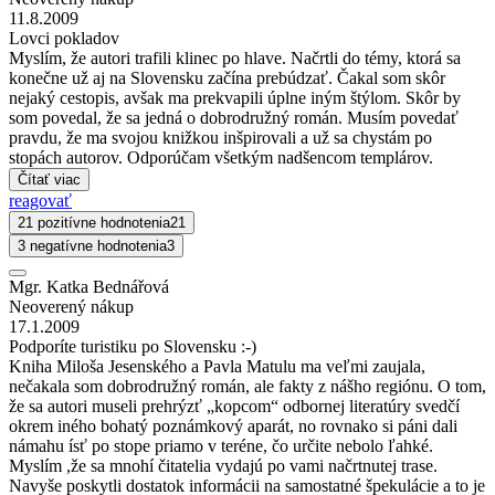
11.8.2009
Lovci pokladov
Myslím, že autori trafili klinec po hlave. Načrtli do témy, ktorá sa
konečne už aj na Slovensku začína prebúdzať. Čakal som skôr
nejaký cestopis, avšak ma prekvapili úplne iným štýlom. Skôr by
som povedal, že sa jedná o dobrodružný román. Musím povedať
pravdu, že ma svojou knižkou inšpirovali a už sa chystám po
stopách autorov. Odporúčam všetkým nadšencom templárov.
Čítať viac
reagovať
21 pozitívne hodnotenia
21
3 negatívne hodnotenia
3
Mgr. Katka Bednářová
Neoverený nákup
17.1.2009
Podporíte turistiku po Slovensku :-)
Kniha Miloša Jesenského a Pavla Matulu ma veľmi zaujala,
nečakala som dobrodružný román, ale fakty z nášho regiónu. O tom,
že sa autori museli prehrýzť „kopcom“ odbornej literatúry svedčí
okrem iného bohatý poznámkový aparát, no rovnako si páni dali
námahu ísť po stope priamo v teréne, čo určite nebolo ľahké.
Myslím ,že sa mnohí čitatelia vydajú po vami načrtnutej trase.
Navyše poskytli dostatok informácii na samostatné špekulácie a to je