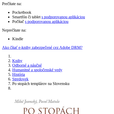
Prečítate na:
Pocketbook
Smartfón či tablet
s podporovanou aplikáciou
Počítač
s podporovanou aplikáciou
Neprečítate na:
Kindle
Ako čítať e-knihy zabezpečené cez Adobe DRM?
Knihy
Odborné a náučné
Humanitné a spoločenské vedy
História
Stredovek
Po stopách templárov na Slovensku