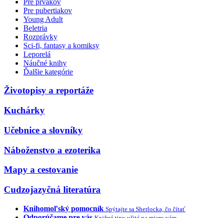
Pre prvákov
Pre pubertiakov
Young Adult
Beletria
Rozprávky
Sci-fi, fantasy a komiksy
Leporelá
Náučné knihy
Ďalšie kategórie
Životopisy a reportáže
Kuchárky
Učebnice a slovníky
Náboženstvo a ezoterika
Mapy a cestovanie
Cudzojazyčná literatúra
Knihomoľský pomocník
Spýtajte sa Sherlocka, čo čítať
Odporúčame pre vás
Knižné tipy ušité na mieru vám