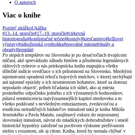
O autoroch
Viac o knihe
Pozrieť ukážku
Ukážka
#13.-14. storočie
#17.-19. storočie
#cirkevná
historiografia
#konšpiračné teórie
#kostoly
#kresťanstvo
#krížovej
výpravy
#náboženská symbolika
#posvätné miesta
#rituály a
obrady
#templári
Po stopách templárov na Slovensku
je po desaťročiach trvajúcom
mlčaní, aké sprevádzalo záhadu histórie a pôsobenia legendárnych
rádových rytierov u nás priekopnícka kniha mapujúca všetky
dôležité indície svedčiace o ich prítomnosti na Slovensku. Mnohými
tajomstvami opradená rehoľa bojových mníchov, v ktorej nechýbajú
ani tajomné epizódy o ich nesmiernom bohatstve, ktoré sa doteraz
nepodarlo objaviť, príbeh hľadania ich sídiel, ako aj miesta
posledného odpočinku jedného z ich významných hodnostárov,
pútavá reminiscencia najvýznamnejších kapitol stredoveku a to
všetko podávané s nevšedným entuziazmom, zvedavosťou a
erudíciou netradičných bádateľov minulosti taká je kniha Miloša
Jesenského a Pavla Matulu, zaujímavý exkurz do nepoznanej
slovenskej minulosti, návrat do mladíckych dobrodružstiev i smelé
historické hypotézy založené na poctivom výskume prežívanom
nielen s rozumom, ale aj citom. Kniha, ktorá by nemala chýbať v