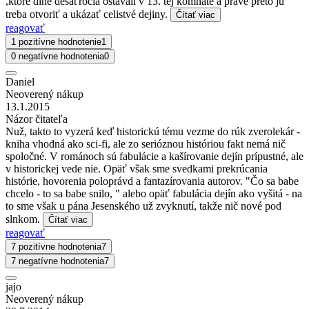
,ktoré dlhé desaťročia ostávali v 13. tej komnate a práve preto ju
treba otvoriť a ukázať celistvé dejiny.
Čítať viac
reagovať
1 pozitívne hodnotenie
1
0 negatívne hodnotenia
0
Daniel
Neoverený nákup
13.1.2015
Názor čitateľa
Nuž, takto to vyzerá keď historickú tému vezme do rúk zverolekár -
kniha vhodná ako sci-fi, ale zo serióznou históriou fakt nemá nič
spoločné. V románoch sú fabulácie a kašírovanie dejín prípustné, ale
v historickej vede nie. Opäť však sme svedkami prekrúcania
histórie, hovorenia poloprávd a fantazírovania autorov. "Čo sa babe
chcelo - to sa babe snilo, " alebo opäť fabulácia dejín ako vyšitá - na
to sme však u pána Jesenského už zvyknutí, takže nič nové pod
slnkom.
Čítať viac
reagovať
7 pozitívne hodnotenia
7
7 negatívne hodnotenia
7
jajo
Neoverený nákup