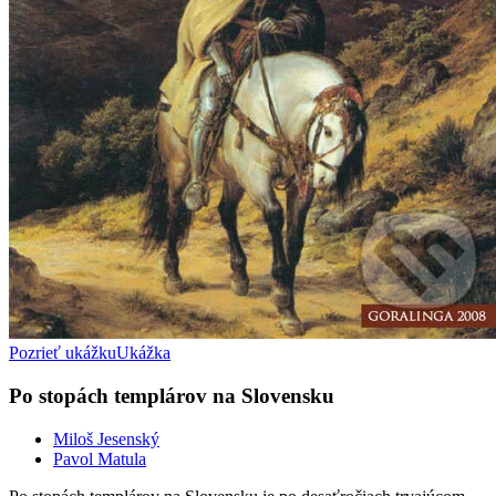
Pozrieť ukážku
Ukážka
Po stopách templárov na Slovensku
Miloš Jesenský
Pavol Matula