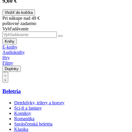
9,60 €
Vložiť do košíka
Pri nákupe nad 49 €
poštovné zadarmo
Vyhľadávanie
Knihy
E-knihy
Audioknihy
Hry
Filmy
Doplnky
Beletria
Detektívky, trilery a horory
Sci-fi a fantasy
Komiksy
Romantika
Spoločenská beletria
Klasika