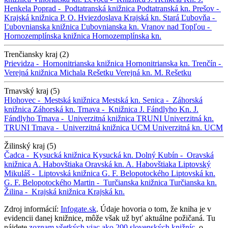
Henkela
Poprad -
Podtatranská knižnica
Podtatranská kn.
Prešov -
Krajská knižnica P. O. Hviezdoslava
Krajská kn.
Stará Ľubovňa -
Ľubovnianska knižnica
Ľubovnianska kn.
Vranov nad Topľou -
Hornozemplínska knižnica
Hornozemplínska kn.
Trenčiansky kraj (2)
Prievidza -
Hornonitrianska knižnica
Hornonitrianska kn.
Trenčín -
Verejná knižnica Michala Rešetku
Verejná kn. M. Rešetku
Trnavský kraj (5)
Hlohovec -
Mestská knižnica
Mestská kn.
Senica -
Záhorská
knižnica
Záhorská kn.
Trnava -
Knižnica J. Fándlyho
Kn. J.
Fándlyho
Trnava -
Univerzitná knižnica TRUNI
Univerzitná kn.
TRUNI
Trnava -
Univerzitná knižnica UCM
Univerzitná kn. UCM
Žilinský kraj (5)
Čadca -
Kysucká knižnica
Kysucká kn.
Dolný Kubín -
Oravská
knižnica A. Habovštiaka
Oravská kn. A. Habovštiaka
Liptovský
Mikuláš -
Liptovská knižnica G. F. Belopotockého
Liptovská kn.
G. F. Belopotockého
Martin -
Turčianska knižnica
Turčianska kn.
Žilina -
Krajská knižnica
Krajská kn.
Zdroj informácií:
Infogate.sk
. Údaje hovoria o tom, že kniha je v
evidencii danej knižnice, môže však už byť aktuálne požičaná. Tu
nájdete
zoznam všetkých viac ako 200 slovenských knižníc
, o