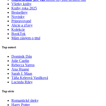
Všetky knihy
Knihy roka 2025
Bestsellery
Novinky
Pripravované
Akcie a zľavy
Kolekcie
BookTok
Mám záujem o titul
Top autori
Dominik Dán
Julie Caplin
Rebecca Yarros
Ana Huang
Sarah J. Maas
Táňa Keleová Vasilková
Lucinda Riley
Top série
Romantické úteky
Harry Potter