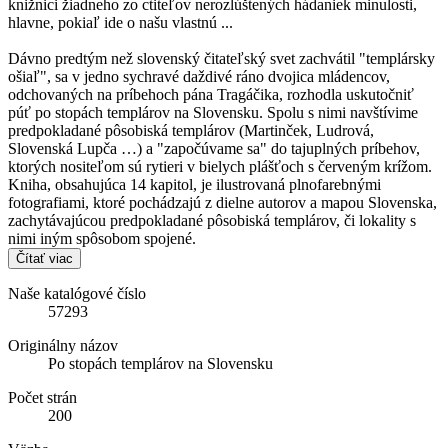
knižnici žiadneho zo ctiteľov nerozlúštených hádaniek minulosti,
hlavne, pokiaľ ide o našu vlastnú ...
Dávno predtým než slovenský čitateľský svet zachvátil "templársky
ošiaľ", sa v jedno sychravé daždivé ráno dvojica mládencov,
odchovaných na príbehoch pána Tragáčika, rozhodla uskutočniť
púť po stopách templárov na Slovensku. Spolu s nimi navštívime
predpokladané pôsobiská templárov (Martinček, Ludrová,
Slovenská Lupča …) a "započúvame sa" do tajuplných príbehov,
ktorých nositeľom sú rytieri v bielych plášťoch s červeným krížom.
Kniha, obsahujúca 14 kapitol, je ilustrovaná plnofarebnými
fotografiami, ktoré pochádzajú z dielne autorov a mapou Slovenska,
zachytávajúcou predpokladané pôsobiská templárov, či lokality s
nimi iným spôsobom spojené.
Čítať viac
Naše katalógové číslo
57293
Originálny názov
Po stopách templárov na Slovensku
Počet strán
200