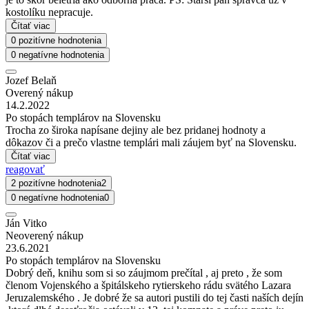
kostolíku nepracuje.
Čítať viac
0 pozitívne hodnotenia
0 negatívne hodnotenia
Jozef Belaň
Overený nákup
14.2.2022
Po stopách templárov na Slovensku
Trocha zo široka napísane dejiny ale bez pridanej hodnoty a
dôkazov či a prečo vlastne templári mali záujem byť na Slovensku.
Čítať viac
reagovať
2 pozitívne hodnotenia
2
0 negatívne hodnotenia
0
Ján Vitko
Neoverený nákup
23.6.2021
Po stopách templárov na Slovensku
Dobrý deň, knihu som si so záujmom prečítal , aj preto , že som
členom Vojenského a špitálskeho rytierskeho rádu svätého Lazara
Jeruzalemského . Je dobré že sa autori pustili do tej časti naších dejín