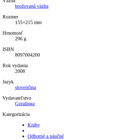
Väzba
brožovaná väzba
Rozmer
155×215 mm
Hmotnosť
296 g
ISBN
8097004200
Rok vydania
2008
Jazyk
slovenčina
Vydavateľstvo
Goralinga
Kategorizácia
Knihy
Odborné a náučné