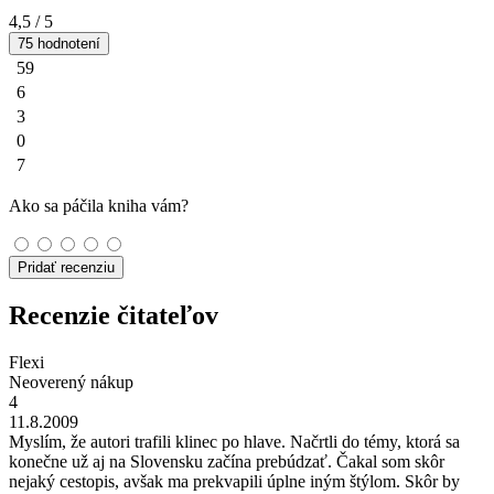
4,5
/ 5
75 hodnotení
59
6
3
0
7
Ako sa páčila kniha vám?
Pridať recenziu
Recenzie čitateľov
Flexi
Neoverený nákup
4
11.8.2009
Myslím, že autori trafili klinec po hlave. Načrtli do témy, ktorá sa
konečne už aj na Slovensku začína prebúdzať. Čakal som skôr
nejaký cestopis, avšak ma prekvapili úplne iným štýlom. Skôr by