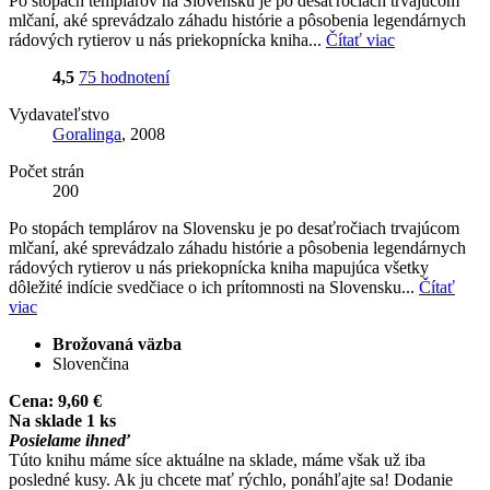
Po stopách templárov na Slovensku je po desaťročiach trvajúcom
mlčaní, aké sprevádzalo záhadu histórie a pôsobenia legendárnych
rádových rytierov u nás priekopnícka kniha...
Čítať viac
4,5
75 hodnotení
Vydavateľstvo
Goralinga
, 2008
Počet strán
200
Po stopách templárov na Slovensku je po desaťročiach trvajúcom
mlčaní, aké sprevádzalo záhadu histórie a pôsobenia legendárnych
rádových rytierov u nás priekopnícka kniha mapujúca všetky
dôležité indície svedčiace o ich prítomnosti na Slovensku...
Čítať
viac
Brožovaná väzba
Slovenčina
Cena:
9,60 €
Na sklade 1 ks
Posielame ihneď
Túto knihu máme síce aktuálne na sklade, máme však už iba
posledné kusy. Ak ju chcete mať rýchlo, ponáhľajte sa! Dodanie