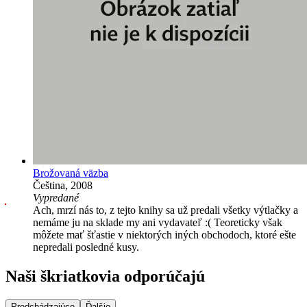
Brožovaná väzba
Čeština, 2008
Vypredané
Ach, mrzí nás to, z tejto knihy sa už predali všetky výtlačky a
nemáme ju na sklade my ani vydavateľ :( Teoreticky však
môžete mať šťastie v niektorých iných obchodoch, ktoré ešte
nepredali posledné kusy.
Naši škriatkovia odporúčajú
Predchádzajúce
Ďalšie