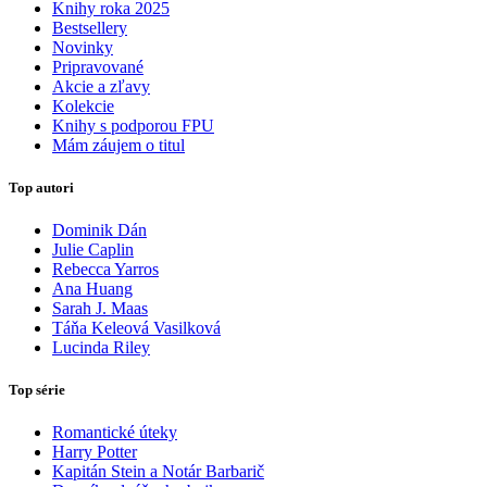
Knihy roka 2025
Bestsellery
Novinky
Pripravované
Akcie a zľavy
Kolekcie
Knihy s podporou FPU
Mám záujem o titul
Top autori
Dominik Dán
Julie Caplin
Rebecca Yarros
Ana Huang
Sarah J. Maas
Táňa Keleová Vasilková
Lucinda Riley
Top série
Romantické úteky
Harry Potter
Kapitán Stein a Notár Barbarič