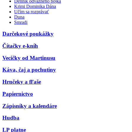
Denník odvážneho bojka
Krimi Dominika Dána
Učím sa rozprávať
Duna
Smradi
Darčekové poukážky
Čítačky e-kníh
Vecičky od Martinusu
Káva, čaj a pochutiny
Hrnčeky a fľaše
Papiernictvo
Zápisníky a kalendáre
Hudba
LP platne