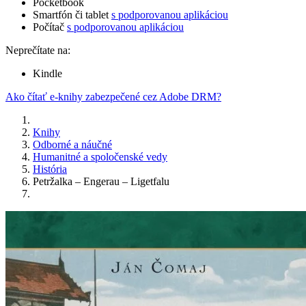
Pocketbook
Smartfón či tablet
s podporovanou aplikáciou
Počítač
s podporovanou aplikáciou
Neprečítate na:
Kindle
Ako čítať e-knihy zabezpečené cez Adobe DRM?
Knihy
Odborné a náučné
Humanitné a spoločenské vedy
História
Petržalka – Engerau – Ligetfalu