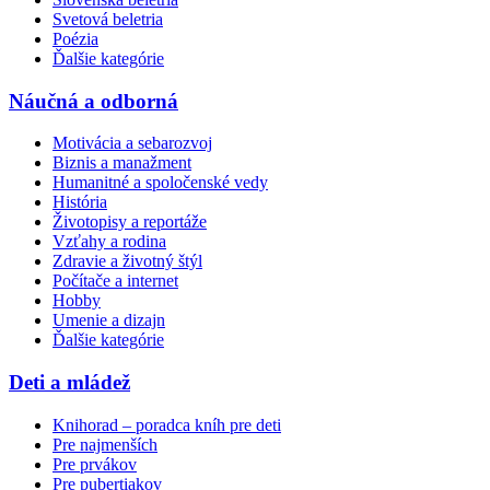
Svetová beletria
Poézia
Ďalšie kategórie
Náučná a odborná
Motivácia a sebarozvoj
Biznis a manažment
Humanitné a spoločenské vedy
História
Životopisy a reportáže
Vzťahy a rodina
Zdravie a životný štýl
Počítače a internet
Hobby
Umenie a dizajn
Ďalšie kategórie
Deti a mládež
Knihorad – poradca kníh pre deti
Pre najmenších
Pre prvákov
Pre pubertiakov