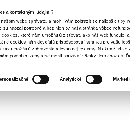
es a kontaktnými údajmi?
našom webe správate, a mohli vám zobraziť tie najlepšie tipy n
é sú naozaj potrebné a bez nich by naša stránka vôbec nefung
 cookies, ktoré nám umožňujú zisťovať, ako náš web funguje, a 
ačné cookies nám dovoľujú prispôsobovať stránku pre vašu lepši
zas umožňujú zobrazenie relevantnej reklamy. Niektoré údaje z
y nám pomohlo, keby sme mohli používať všetky tieto cookies. 
ersonalizačné
Analytické
Marketi