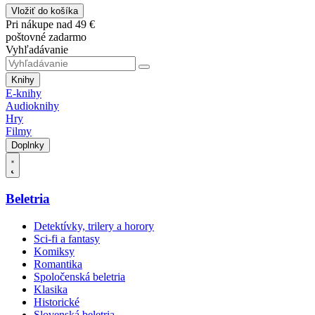
Vložiť do košíka
Pri nákupe nad 49 €
poštovné zadarmo
Vyhľadávanie
Knihy
E-knihy
Audioknihy
Hry
Filmy
Doplnky
Beletria
Detektívky, trilery a horory
Sci-fi a fantasy
Komiksy
Romantika
Spoločenská beletria
Klasika
Historické
Slovenská beletria