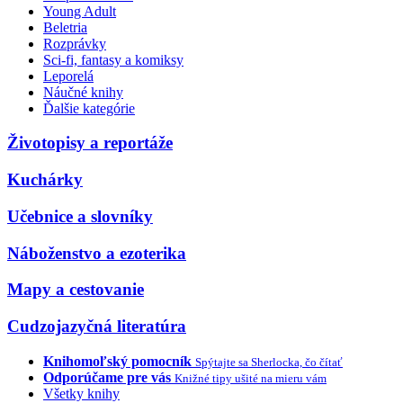
Young Adult
Beletria
Rozprávky
Sci-fi, fantasy a komiksy
Leporelá
Náučné knihy
Ďalšie kategórie
Životopisy a reportáže
Kuchárky
Učebnice a slovníky
Náboženstvo a ezoterika
Mapy a cestovanie
Cudzojazyčná literatúra
Knihomoľský pomocník
Spýtajte sa Sherlocka, čo čítať
Odporúčame pre vás
Knižné tipy ušité na mieru vám
Všetky knihy