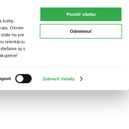
Povoliť všetko
a knihy,
ovala. Okrem
Odmietnuť
stále ho pre
u orientáciu.
dieľame aj s
Ďakujeme!
ngové
Zobraziť detaily