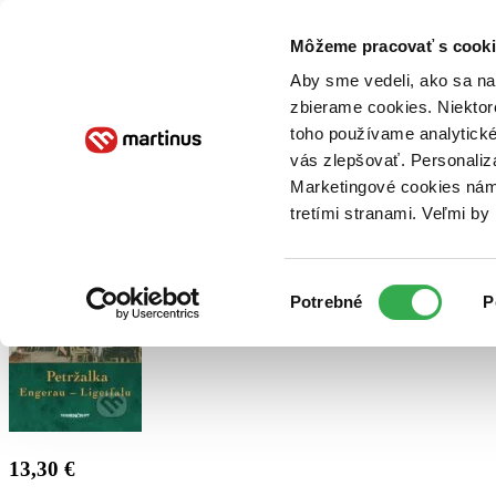
Doručenie
Kníhkupectvá
Knihovrátok
Poukážky
Knižný blog
Kontakt
Môžeme pracovať s cooki
Aby sme vedeli, ako sa na 
zbierame cookies. Niektor
E-knihy
Audioknihy
Hry
Filmy
Knihy
Doplnky
toho používame analytické
vás zlepšovať. Personaliz
Vyhľadávanie
Marketingové cookies nám 
tretími stranami. Veľmi b
Prihlásiť
Výber
Potrebné
P
súhlasu
13,30 €