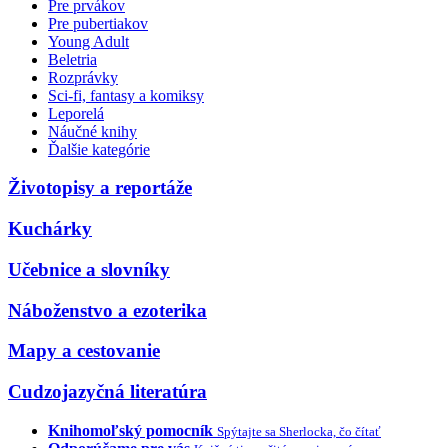
Pre prvákov
Pre pubertiakov
Young Adult
Beletria
Rozprávky
Sci-fi, fantasy a komiksy
Leporelá
Náučné knihy
Ďalšie kategórie
Životopisy a reportáže
Kuchárky
Učebnice a slovníky
Náboženstvo a ezoterika
Mapy a cestovanie
Cudzojazyčná literatúra
Knihomoľský pomocník
Spýtajte sa Sherlocka, čo čítať