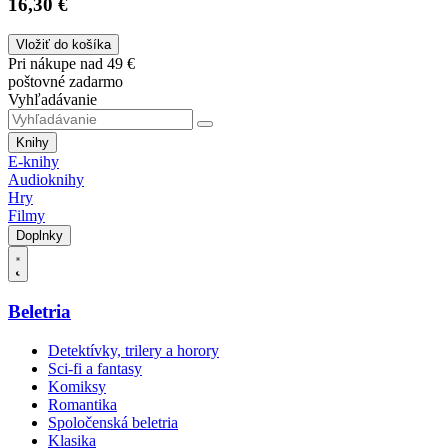
16,30 €
Vložiť do košíka
Pri nákupe nad 49 €
poštovné zadarmo
Vyhľadávanie
Knihy
E-knihy
Audioknihy
Hry
Filmy
Doplnky
Beletria
Detektívky, trilery a horory
Sci-fi a fantasy
Komiksy
Romantika
Spoločenská beletria
Klasika