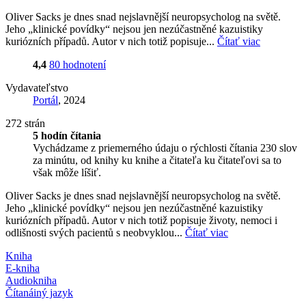
Oliver Sacks je dnes snad nejslavnější neuropsycholog na světě.
Jeho „klinické povídky“ nejsou jen nezúčastněné kazuistiky
kuriózních případů. Autor v nich totiž popisuje...
Čítať viac
4,4
80 hodnotení
Vydavateľstvo
Portál
, 2024
272 strán
5 hodín čítania
Vychádzame z priemerného údaju o rýchlosti čítania 230 slov
za minútu, od knihy ku knihe a čitateľa ku čitateľovi sa to
však môže líšiť.
Oliver Sacks je dnes snad nejslavnější neuropsycholog na světě.
Jeho „klinické povídky“ nejsou jen nezúčastněné kazuistiky
kuriózních případů. Autor v nich totiž popisuje životy, nemoci i
odlišnosti svých pacientů s neobvyklou...
Čítať viac
Kniha
E-kniha
Audiokniha
Čítaná
iný jazyk