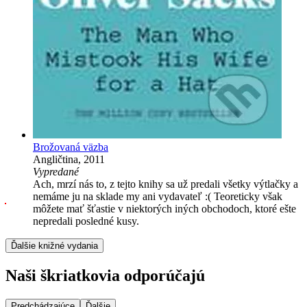
Brožovaná väzba
Angličtina, 2011
Vypredané
Ach, mrzí nás to, z tejto knihy sa už predali všetky výtlačky a
nemáme ju na sklade my ani vydavateľ :( Teoreticky však
môžete mať šťastie v niektorých iných obchodoch, ktoré ešte
nepredali posledné kusy.
Ďalšie knižné vydania
Naši škriatkovia odporúčajú
Predchádzajúce
Ďalšie