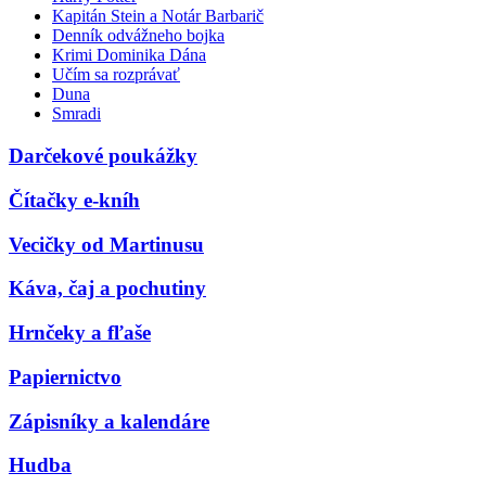
Kapitán Stein a Notár Barbarič
Denník odvážneho bojka
Krimi Dominika Dána
Učím sa rozprávať
Duna
Smradi
Darčekové poukážky
Čítačky e-kníh
Vecičky od Martinusu
Káva, čaj a pochutiny
Hrnčeky a fľaše
Papiernictvo
Zápisníky a kalendáre
Hudba