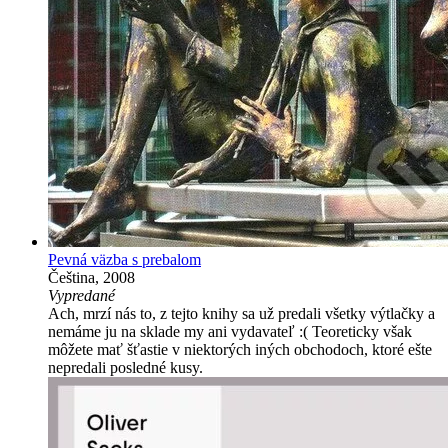
Pevná väzba s prebalom
Čeština, 2008
Vypredané
Ach, mrzí nás to, z tejto knihy sa už predali všetky výtlačky a
nemáme ju na sklade my ani vydavateľ :( Teoreticky však
môžete mať šťastie v niektorých iných obchodoch, ktoré ešte
nepredali posledné kusy.