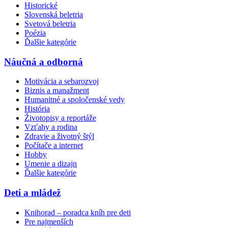
Historické
Slovenská beletria
Svetová beletria
Poézia
Ďalšie kategórie
Náučná a odborná
Motivácia a sebarozvoj
Biznis a manažment
Humanitné a spoločenské vedy
História
Životopisy a reportáže
Vzťahy a rodina
Zdravie a životný štýl
Počítače a internet
Hobby
Umenie a dizajn
Ďalšie kategórie
Deti a mládež
Knihorad – poradca kníh pre deti
Pre najmenších