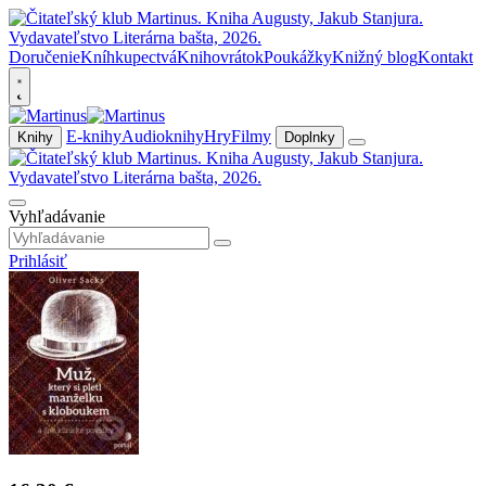
Doručenie
Kníhkupectvá
Knihovrátok
Poukážky
Knižný blog
Kontakt
E-knihy
Audioknihy
Hry
Filmy
Knihy
Doplnky
Vyhľadávanie
Prihlásiť