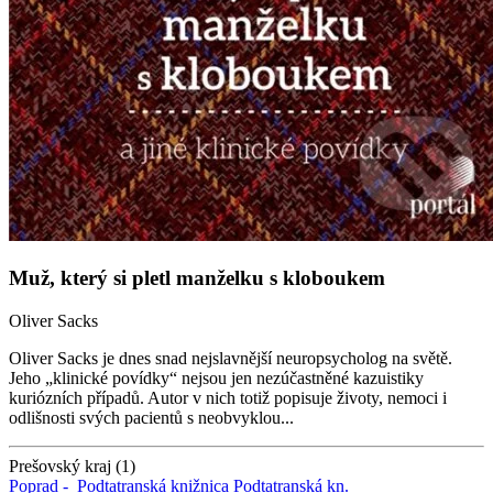
Muž, který si pletl manželku s kloboukem
Oliver Sacks
Oliver Sacks je dnes snad nejslavnější neuropsycholog na světě.
Jeho „klinické povídky“ nejsou jen nezúčastněné kazuistiky
kuriózních případů. Autor v nich totiž popisuje životy, nemoci i
odlišnosti svých pacientů s neobvyklou...
Prešovský kraj (1)
Poprad -
Podtatranská knižnica
Podtatranská kn.