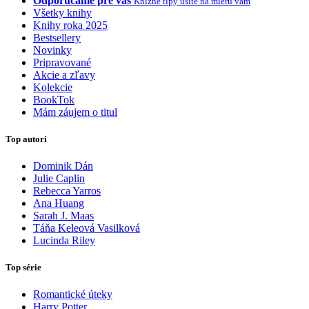
Odporúčame pre vás
Knižné tipy ušité na mieru vám
Všetky knihy
Knihy roka 2025
Bestsellery
Novinky
Pripravované
Akcie a zľavy
Kolekcie
BookTok
Mám záujem o titul
Top autori
Dominik Dán
Julie Caplin
Rebecca Yarros
Ana Huang
Sarah J. Maas
Táňa Keleová Vasilková
Lucinda Riley
Top série
Romantické úteky
Harry Potter