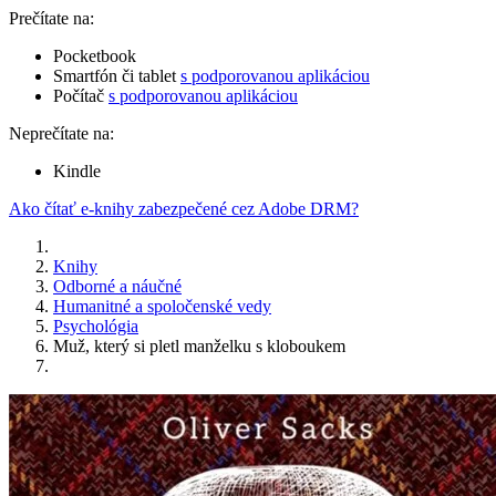
Prečítate na:
Pocketbook
Smartfón či tablet
s podporovanou aplikáciou
Počítač
s podporovanou aplikáciou
Neprečítate na:
Kindle
Ako čítať e-knihy zabezpečené cez Adobe DRM?
Knihy
Odborné a náučné
Humanitné a spoločenské vedy
Psychológia
Muž, který si pletl manželku s kloboukem