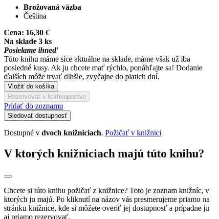
Brožovaná väzba
Čeština
Cena:
16,30 €
Na sklade 3 ks
Posielame ihneď
Túto knihu máme síce aktuálne na sklade, máme však už iba
posledné kusy. Ak ju chcete mať rýchlo, ponáhľajte sa! Dodanie
ďalších môže trvať dlhšie, zvyčajne do piatich dní.
Vložiť do košíka
Rezervovať v kníhkupectve
Pridať do zoznamu
Sledovať dostupnosť
Dostupné v
dvoch knižniciach
.
Požičať v knižnici
V ktorých knižniciach majú túto knihu?
Chcete si túto knihu požičať z knižnice? Toto je zoznam knižníc, v
ktorých ju majú. Po kliknutí na názov vás presmerujeme priamo na
stránku knižnice, kde si môžete overiť jej dostupnosť a prípadne ju
aj priamo rezervovať.