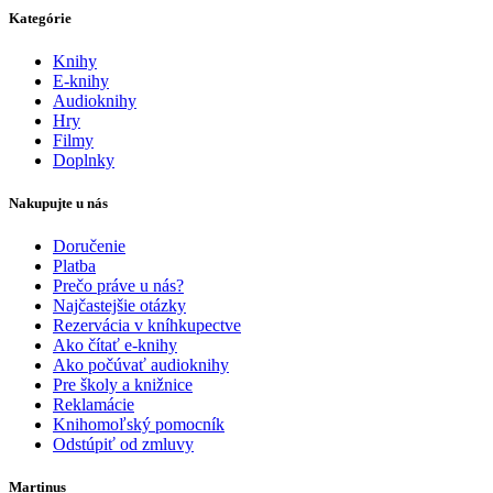
Kategórie
Knihy
E-knihy
Audioknihy
Hry
Filmy
Doplnky
Nakupujte u nás
Doručenie
Platba
Prečo práve u nás?
Najčastejšie otázky
Rezervácia v kníhkupectve
Ako čítať e-knihy
Ako počúvať audioknihy
Pre školy a knižnice
Reklamácie
Knihomoľský pomocník
Odstúpiť od zmluvy
Martinus