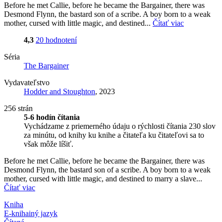
Before he met Callie, before he became the Bargainer, there was
Desmond Flynn, the bastard son of a scribe. A boy born to a weak
mother, cursed with little magic, and destined...
Čítať viac
4,3
20 hodnotení
Séria
The Bargainer
Vydavateľstvo
Hodder and Stoughton
, 2023
256 strán
5-6 hodín čítania
Vychádzame z priemerného údaju o rýchlosti čítania 230 slov
za minútu, od knihy ku knihe a čitateľa ku čitateľovi sa to
však môže líšiť.
Before he met Callie, before he became the Bargainer, there was
Desmond Flynn, the bastard son of a scribe. A boy born to a weak
mother, cursed with little magic, and destined to marry a slave...
Čítať viac
Kniha
E-kniha
iný jazyk