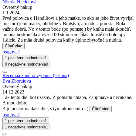
Nikola Niedelová
Overený nákup
1.1.2024
Prvá polovica o Handlířovi a jeho matke, to ako sa jeho život vyvíjal
po smrti jeho matky, obdobie v Bratstvu, armáde a pomsta. Bola
vážne dobrá. No v tomto bode (po pomste ) by kniha mala skončiť,
no ona neskončila a vyše 100 strán som čítala to isté čo bolo aj v
1.diele. Za mňa druhá polovica knihy úplne zbytočná a nudná.
Čítať viac
reagovať
1 pozitívne hodnotenie
1
0 negatívne hodnotenia
0
Recenzia z iného vydania (čeština)
Eva Zboraiová
Overený nákup
14.12.2023
Tak tento diel bol uzasny. Z pohladu chlapa. Zaujimave a necakane.
A moc dobre.
A je pristor na dalsi diel, s tym ukoncenim :-)
Čítať viac
reagovať
1 pozitívne hodnotenie
1
1 negatívne hodnotenie
1