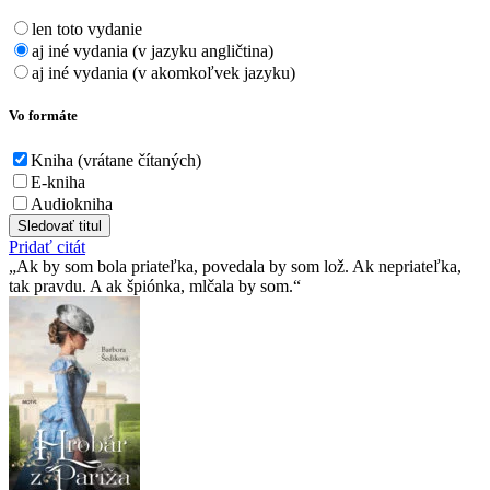
len toto vydanie
aj iné vydania (v jazyku angličtina)
aj iné vydania (v akomkoľvek jazyku)
Vo formáte
Kniha (vrátane čítaných)
E-kniha
Audiokniha
Sledovať titul
Pridať citát
Ak by som bola priateľka, povedala by som lož. Ak nepriateľka,
tak pravdu. A ak špiónka, mlčala by som.