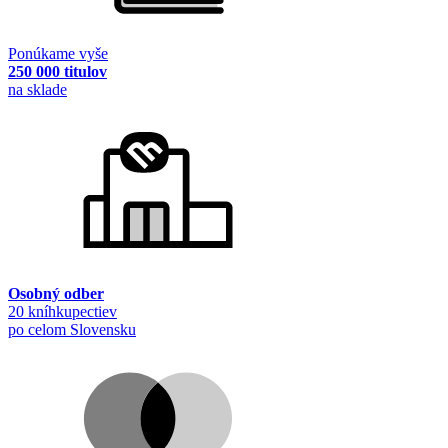
Ponúkame vyše
250 000 titulov
na sklade
Osobný odber
20 kníhkupectiev
po celom Slovensku