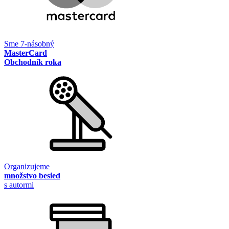
Sme 7-násobný
MasterCard
Obchodník roka
Organizujeme
množstvo besied
s autormi