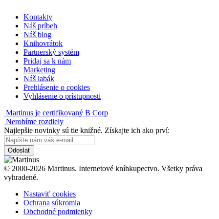
Kontakty
Náš príbeh
Náš blog
Knihovrátok
Partnerský systém
Pridaj sa k nám
Marketing
Náš labák
Prehlásenie o cookies
Vyhlásenie o prístupnosti
Martinus je certifikovaný B Corp
Nerobíme rozdiely
Najlepšie novinky sú tie knižné. Získajte ich ako prví:
Odoslať
© 2000-2026 Martinus. Internetové kníhkupectvo. Všetky práva
vyhradené.
Nastaviť cookies
Ochrana súkromia
Obchodné podmienky