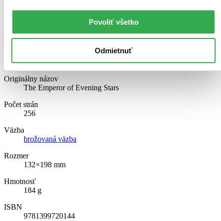
From the barren caves of Arestys to the palace of Somnia to the
streets of earth, this is how Desmond Flynn, a fairy who began with
Povoliť všetko
nothing, became the Emperor of Evening Stars.
Čítať viac
Odmietnuť
Naše katalógové číslo
1922423
Originálny názov
The Emperor of Evening Stars
Počet strán
256
Väzba
brožovaná väzba
Rozmer
132×198 mm
Hmotnosť
184 g
ISBN
9781399720144