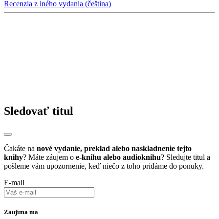
Recenzia z iného vydania (čeština)
Sledovať titul
Čakáte na
nové vydanie, preklad alebo naskladnenie tejto
knihy
? Máte záujem o
e-knihu alebo audioknihu
? Sledujte titul a
pošleme vám upozornenie, keď niečo z toho pridáme do ponuky.
E-mail
Zaujíma ma