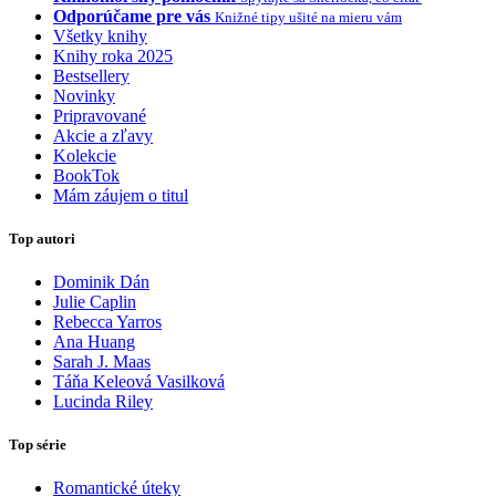
Odporúčame pre vás
Knižné tipy ušité na mieru vám
Všetky knihy
Knihy roka 2025
Bestsellery
Novinky
Pripravované
Akcie a zľavy
Kolekcie
BookTok
Mám záujem o titul
Top autori
Dominik Dán
Julie Caplin
Rebecca Yarros
Ana Huang
Sarah J. Maas
Táňa Keleová Vasilková
Lucinda Riley
Top série
Romantické úteky