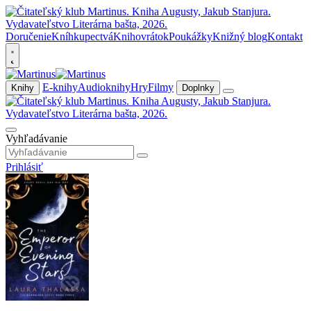
Doručenie
Kníhkupectvá
Knihovrátok
Poukážky
Knižný blog
Kontakt
E-knihy
Audioknihy
Hry
Filmy
Knihy
Doplnky
Vyhľadávanie
Prihlásiť