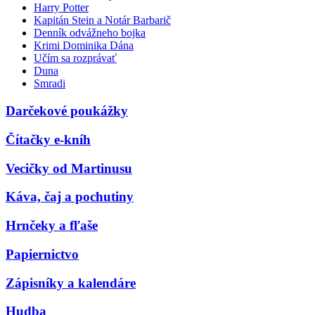
Harry Potter
Kapitán Stein a Notár Barbarič
Denník odvážneho bojka
Krimi Dominika Dána
Učím sa rozprávať
Duna
Smradi
Darčekové poukážky
Čítačky e-kníh
Vecičky od Martinusu
Káva, čaj a pochutiny
Hrnčeky a fľaše
Papiernictvo
Zápisníky a kalendáre
Hudba