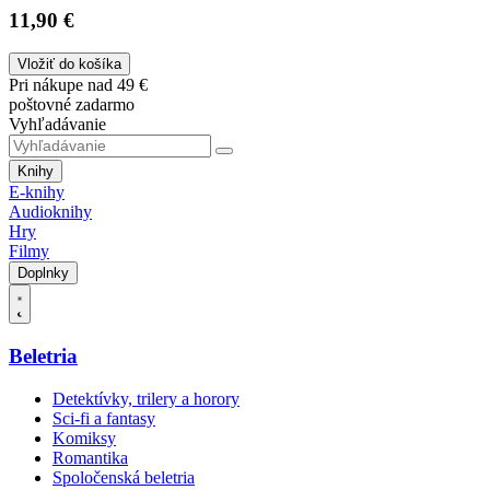
11,90 €
Vložiť do košíka
Pri nákupe nad 49 €
poštovné zadarmo
Vyhľadávanie
Knihy
E-knihy
Audioknihy
Hry
Filmy
Doplnky
Beletria
Detektívky, trilery a horory
Sci-fi a fantasy
Komiksy
Romantika
Spoločenská beletria