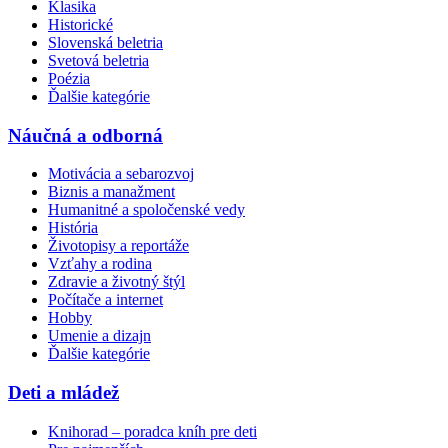
Klasika
Historické
Slovenská beletria
Svetová beletria
Poézia
Ďalšie kategórie
Náučná a odborná
Motivácia a sebarozvoj
Biznis a manažment
Humanitné a spoločenské vedy
História
Životopisy a reportáže
Vzťahy a rodina
Zdravie a životný štýl
Počítače a internet
Hobby
Umenie a dizajn
Ďalšie kategórie
Deti a mládež
Knihorad – poradca kníh pre deti