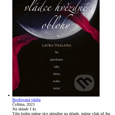
Brožovaná väzba
Čeština, 2023
Na sklade 1 ks
Túto knihu máme síce aktuálne na sklade, máme však už iba