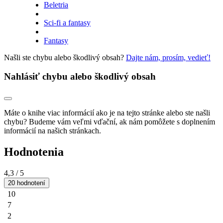
Beletria
Sci-fi a fantasy
Fantasy
Našli ste chybu alebo škodlivý obsah?
Dajte nám, prosím, vedieť!
Nahlásiť chybu alebo škodlivý obsah
Máte o knihe viac informácií ako je na tejto stránke alebo ste našli
chybu? Budeme vám veľmi vďační, ak nám pomôžete s doplnením
informácií na našich stránkach.
Hodnotenia
4,3
/ 5
20 hodnotení
10
7
2