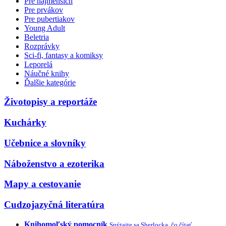
Pre najmenších
Pre prvákov
Pre pubertiakov
Young Adult
Beletria
Rozprávky
Sci-fi, fantasy a komiksy
Leporelá
Náučné knihy
Ďalšie kategórie
Životopisy a reportáže
Kuchárky
Učebnice a slovníky
Náboženstvo a ezoterika
Mapy a cestovanie
Cudzojazyčná literatúra
Knihomoľský pomocník
Spýtajte sa Sherlocka, čo čítať