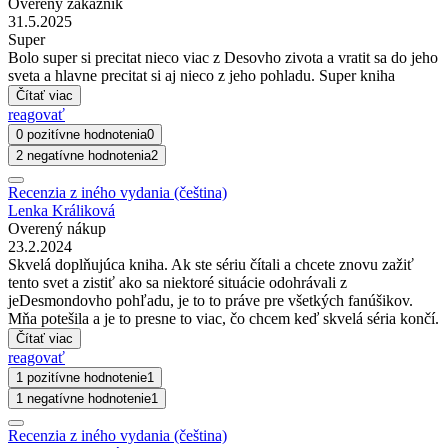
Overený zákazník
31.5.2025
Super
Bolo super si precitat nieco viac z Desovho zivota a vratit sa do jeho
sveta a hlavne precitat si aj nieco z jeho pohladu. Super kniha
Čítať viac
reagovať
0 pozitívne hodnotenia
0
2 negatívne hodnotenia
2
Recenzia z iného vydania (čeština)
Lenka Králiková
Overený nákup
23.2.2024
Skvelá doplňujúca kniha. Ak ste sériu čítali a chcete znovu zažiť
tento svet a zistiť ako sa niektoré situácie odohrávali z
jeDesmondovho pohľadu, je to to práve pre všetkých fanúšikov.
Mňa potešila a je to presne to viac, čo chcem keď skvelá séria končí.
Čítať viac
reagovať
1 pozitívne hodnotenie
1
1 negatívne hodnotenie
1
Recenzia z iného vydania (čeština)