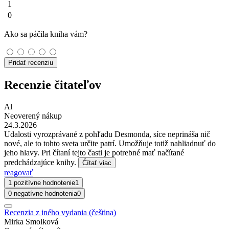
1
0
Ako sa páčila kniha vám?
Pridať recenziu
Recenzie čitateľov
Al
Neoverený nákup
24.3.2026
Udalosti vyrozprávané z pohľadu Desmonda, síce neprináša nič
nové, ale to tohto sveta určite patrí. Umožňuje totiž nahliadnuť do
jeho hlavy. Pri čítaní tejto časti je potrebné mať načítané
predchádzajúce knihy.
Čítať viac
reagovať
1 pozitívne hodnotenie
1
0 negatívne hodnotenia
0
Recenzia z iného vydania (čeština)
Mirka Smolková