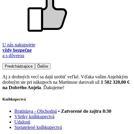
U nás nakupujete
vždy bezpečne
a s dôverou
Predchádzajúce
Ďalšie
Aj z drobných vecí sa dajú urobiť veľké. Vďaka vašim Anjelským
drobným ste pri nákupoch na Martinuse darovali už
1 502 320,00 €
na Dobrého Anjela
. Ďakujeme!
Kníhkupectvá
Bratislava - Obchodná
• Zatvorené do zajtra 8:30
Všetky kníhkupectvá
Udalosti
Spriatelené kníhkupectvá