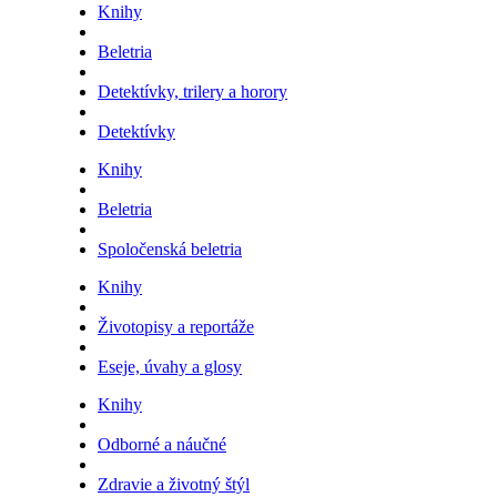
Knihy
Beletria
Detektívky, trilery a horory
Detektívky
Knihy
Beletria
Spoločenská beletria
Knihy
Životopisy a reportáže
Eseje, úvahy a glosy
Knihy
Odborné a náučné
Zdravie a životný štýl