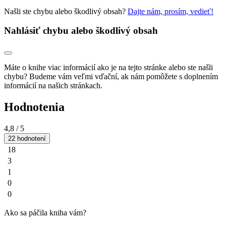
Našli ste chybu alebo škodlivý obsah?
Dajte nám, prosím, vedieť!
Nahlásiť chybu alebo škodlivý obsah
Máte o knihe viac informácií ako je na tejto stránke alebo ste našli
chybu? Budeme vám veľmi vďační, ak nám pomôžete s doplnením
informácií na našich stránkach.
Hodnotenia
4,8
/ 5
22 hodnotení
18
3
1
0
0
Ako sa páčila kniha vám?