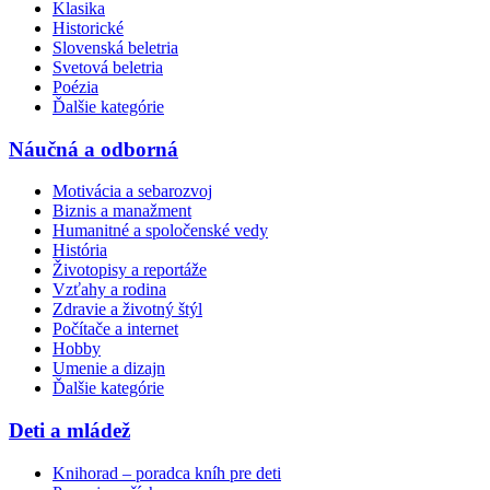
Klasika
Historické
Slovenská beletria
Svetová beletria
Poézia
Ďalšie kategórie
Náučná a odborná
Motivácia a sebarozvoj
Biznis a manažment
Humanitné a spoločenské vedy
História
Životopisy a reportáže
Vzťahy a rodina
Zdravie a životný štýl
Počítače a internet
Hobby
Umenie a dizajn
Ďalšie kategórie
Deti a mládež
Knihorad – poradca kníh pre deti