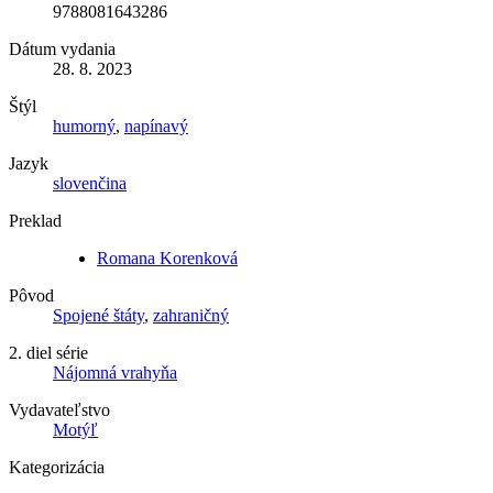
9788081643286
Dátum vydania
28. 8. 2023
Štýl
humorný
,
napínavý
Jazyk
slovenčina
Preklad
Romana Korenková
Pôvod
Spojené štáty
,
zahraničný
2. diel série
Nájomná vrahyňa
Vydavateľstvo
Motýľ
Kategorizácia