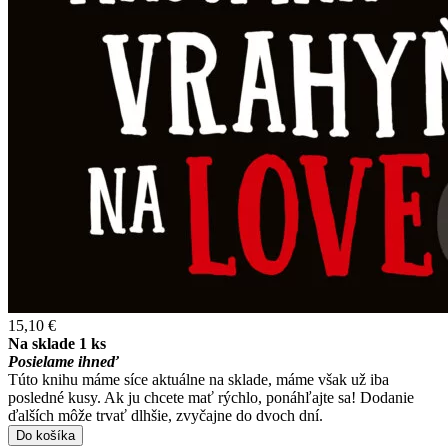
15,10 €
Na sklade 1 ks
Posielame ihneď
Túto knihu máme síce aktuálne na sklade, máme však už iba
posledné kusy. Ak ju chcete mať rýchlo, ponáhľajte sa! Dodanie
ďalších môže trvať dlhšie, zvyčajne do dvoch dní.
Do košíka