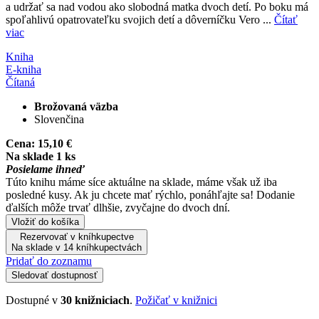
a udržať sa nad vodou ako slobodná matka dvoch detí. Po boku má
spoľahlivú opatrovateľku svojich detí a dôverníčku Vero ...
Čítať
viac
Kniha
E-kniha
Čítaná
Brožovaná väzba
Slovenčina
Cena:
15,10 €
Na sklade 1 ks
Posielame ihneď
Túto knihu máme síce aktuálne na sklade, máme však už iba
posledné kusy. Ak ju chcete mať rýchlo, ponáhľajte sa! Dodanie
ďalších môže trvať dlhšie, zvyčajne do dvoch dní.
Vložiť do košíka
Rezervovať v kníhkupectve
Na sklade v 14 kníhkupectvách
Pridať do zoznamu
Sledovať dostupnosť
Dostupné v
30 knižniciach
.
Požičať v knižnici