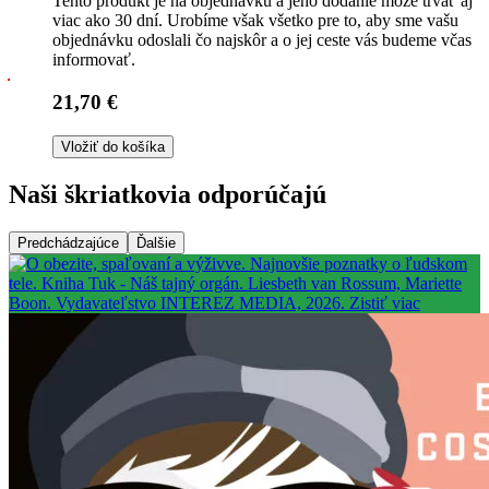
Tento produkt je na objednávku a jeho dodanie môže trvať aj
viac ako 30 dní. Urobíme však všetko pre to, aby sme vašu
objednávku odoslali čo najskôr a o jej ceste vás budeme včas
informovať.
21,70 €
Vložiť do košíka
Naši škriatkovia odporúčajú
Predchádzajúce
Ďalšie