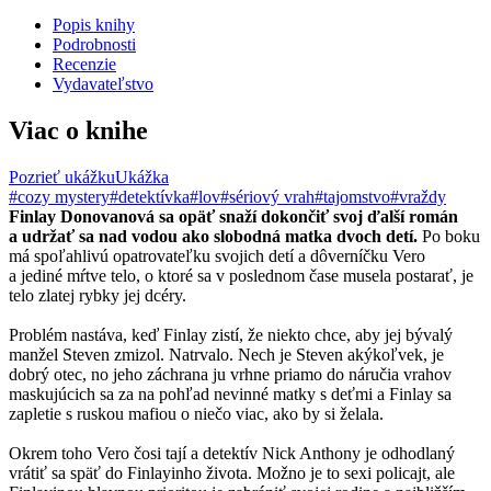
Popis knihy
Podrobnosti
Recenzie
Vydavateľstvo
Viac o knihe
Pozrieť ukážku
Ukážka
#cozy mystery
#detektívka
#lov
#sériový vrah
#tajomstvo
#vraždy
Finlay Donovanová sa opäť snaží dokončiť svoj ďalší román
a udržať sa nad vodou ako slobodná matka dvoch detí.
Po boku
má spoľahlivú opatrovateľku svojich detí a dôverníčku Vero
a jediné mŕtve telo, o ktoré sa v poslednom čase musela postarať, je
telo zlatej rybky jej dcéry.
Problém nastáva, keď Finlay zistí, že niekto chce, aby jej bývalý
manžel Steven zmizol. Natrvalo. Nech je Steven akýkoľvek, je
dobrý otec, no jeho záchrana ju vrhne priamo do náručia vrahov
maskujúcich sa za na pohľad nevinné matky s deťmi a Finlay sa
zapletie s ruskou mafiou o niečo viac, ako by si želala.
Okrem toho Vero čosi tají a detektív Nick Anthony je odhodlaný
vrátiť sa späť do Finlayinho života. Možno je to sexi policajt, ale