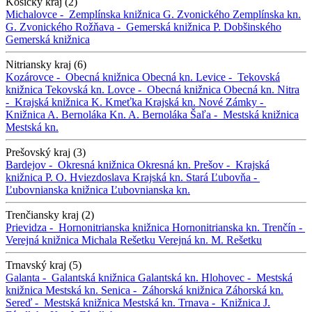
Košický kraj (2)
Michalovce -
Zemplínska knižnica G. Zvonického
Zemplínska kn.
G. Zvonického
Rožňava -
Gemerská knižnica P. Dobšinského
Gemerská knižnica
Nitriansky kraj (6)
Kozárovce -
Obecná knižnica
Obecná kn.
Levice -
Tekovská
knižnica
Tekovská kn.
Lovce -
Obecná knižnica
Obecná kn.
Nitra
-
Krajská knižnica K. Kmeťka
Krajská kn.
Nové Zámky -
Knižnica A. Bernoláka
Kn. A. Bernoláka
Šaľa -
Mestská knižnica
Mestská kn.
Prešovský kraj (3)
Bardejov -
Okresná knižnica
Okresná kn.
Prešov -
Krajská
knižnica P. O. Hviezdoslava
Krajská kn.
Stará Ľubovňa -
Ľubovnianska knižnica
Ľubovnianska kn.
Trenčiansky kraj (2)
Prievidza -
Hornonitrianska knižnica
Hornonitrianska kn.
Trenčín -
Verejná knižnica Michala Rešetku
Verejná kn. M. Rešetku
Trnavský kraj (5)
Galanta -
Galantská knižnica
Galantská kn.
Hlohovec -
Mestská
knižnica
Mestská kn.
Senica -
Záhorská knižnica
Záhorská kn.
Sereď -
Mestská knižnica
Mestská kn.
Trnava -
Knižnica J.