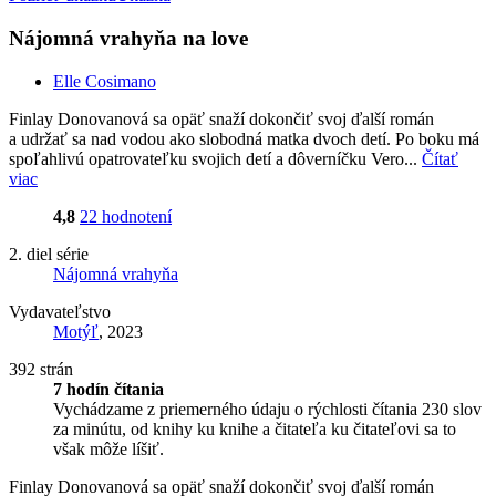
Nájomná vrahyňa na love
Elle Cosimano
Finlay Donovanová sa opäť snaží dokončiť svoj ďalší román
a udržať sa nad vodou ako slobodná matka dvoch detí. Po boku má
spoľahlivú opatrovateľku svojich detí a dôverníčku Vero...
Čítať
viac
4,8
22 hodnotení
2. diel série
Nájomná vrahyňa
Vydavateľstvo
Motýľ
, 2023
392 strán
7 hodín čítania
Vychádzame z priemerného údaju o rýchlosti čítania 230 slov
za minútu, od knihy ku knihe a čitateľa ku čitateľovi sa to
však môže líšiť.
Finlay Donovanová sa opäť snaží dokončiť svoj ďalší román