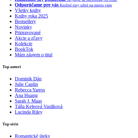
Odporúčame pre vás
Knižné tipy ušité na mieru vám
Všetky knihy
Knihy roka 2025
Bestsellery
Novinky
Pripravované
Akcie a zľavy
Kolekcie
BookTok
Mám záujem o titul
Top autori
Dominik Dán
Julie Caplin
Rebecca Yarros
Ana Huang
Sarah J. Maas
Táňa Keleová Vasilková
Lucinda Riley
Top série
Romantické úteky