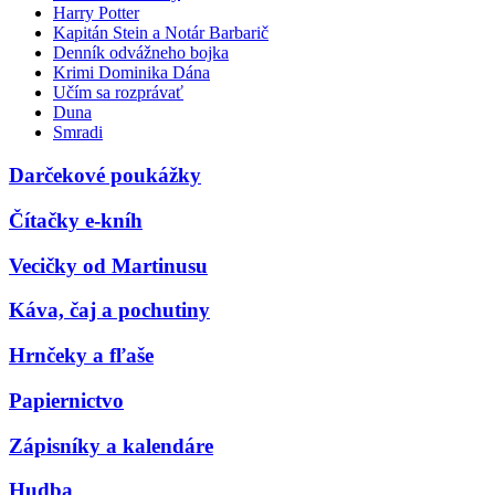
Harry Potter
Kapitán Stein a Notár Barbarič
Denník odvážneho bojka
Krimi Dominika Dána
Učím sa rozprávať
Duna
Smradi
Darčekové poukážky
Čítačky e-kníh
Vecičky od Martinusu
Káva, čaj a pochutiny
Hrnčeky a fľaše
Papiernictvo
Zápisníky a kalendáre
Hudba