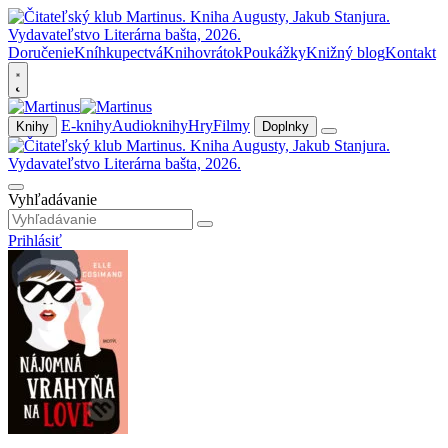
Doručenie
Kníhkupectvá
Knihovrátok
Poukážky
Knižný blog
Kontakt
E-knihy
Audioknihy
Hry
Filmy
Knihy
Doplnky
Vyhľadávanie
Prihlásiť