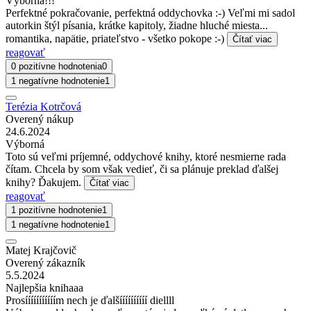
Výborná!!!
Perfektné pokračovanie, perfektná oddychovka :-) Veľmi mi sadol
autorkin štýl písania, krátke kapitoly, žiadne hluché miesta...
romantika, napätie, priateľstvo - všetko pokope :-)
Čítať viac
reagovať
0 pozitívne hodnotenia
0
1 negatívne hodnotenie
1
Terézia Kotrčová
Overený nákup
24.6.2024
Výborná
Toto sú veľmi príjemné, oddychové knihy, ktoré nesmierne rada
čítam. Chcela by som však vedieť, či sa plánuje preklad ďalšej
knihy? Ďakujem.
Čítať viac
reagovať
1 pozitívne hodnotenie
1
1 negatívne hodnotenie
1
Matej Krajčovič
Overený zákazník
5.5.2024
Najlepšia knihaaa
Prosííííííííííím nech je ďalšíííííííííí diellll