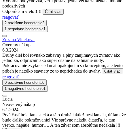
Výborna oddychovka, veľa postáv, jedna veľká zápletka a mnoho
podozrivých
Odporúčam vrelo!!!!!
Čítať viac
reagovať
2 pozitívne hodnotenia
2
1 negatívne hodnotenie
1
Zuzana Vittekova
Overený nákup
6.3.2024
Druhy diel bol rovnako zabavny a plny zaujimavych zvratov ako
jednotka, odprucam ako super citanie na zahnanie nudy.
Pokracovanie zvykne sklamat opakujucim sa konceptom, ale tento
pribeh je natolko stavnaty ze to neprichadza do uvahy.
Čítať viac
reagovať
0 pozitívne hodnotenia
0
1 negatívne hodnotenie
1
Lucia
Neoverený nákup
6.1.2024
Prvá časť bola fantastická a táto druhá taktiež nesklamala, dúfam, že
bude ďalšie pokračovanie! Vie správne naladiť čitateľa, je tam
všetko, napätie, humor…. A ten záver som absolútne nečakala !!!