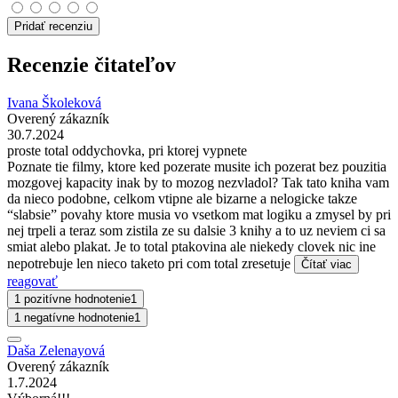
Pridať recenziu
Recenzie čitateľov
Ivana Školeková
Overený zákazník
30.7.2024
proste total oddychovka, pri ktorej vypnete
Poznate tie filmy, ktore ked pozerate musite ich pozerat bez pouzitia
mozgovej kapacity inak by to mozog nezvladol? Tak tato kniha vam
da nieco podobne, celkom vtipne ale bizarne a nelogicke takze
“slabsie” povahy ktore musia vo vsetkom mat logiku a zmysel by pri
nej trpeli a teraz som zistila ze su dalsie 3 knihy a to uz neviem ci sa
smiat alebo plakat. Je to total ptakovina ale niekedy clovek nic ine
nepotrebuje len nieco taketo pri com total zresetuje
Čítať viac
reagovať
1 pozitívne hodnotenie
1
1 negatívne hodnotenie
1
Daša Zelenayová
Overený zákazník
1.7.2024