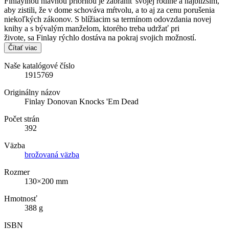
Finlayinou hlavnou prioritou je zabrániť svojej rodine a najbližším,
aby zistili, že v dome schováva mŕtvolu, a to aj za cenu porušenia
niekoľkých zákonov. S blížiacim sa termínom odovzdania novej
knihy a s bývalým manželom, ktorého treba udržať pri
živote, sa Finlay rýchlo dostáva na pokraj svojich možností.
Čítať viac
Naše katalógové číslo
1915769
Originálny názov
Finlay Donovan Knocks 'Em Dead
Počet strán
392
Väzba
brožovaná väzba
Rozmer
130×200 mm
Hmotnosť
388 g
ISBN