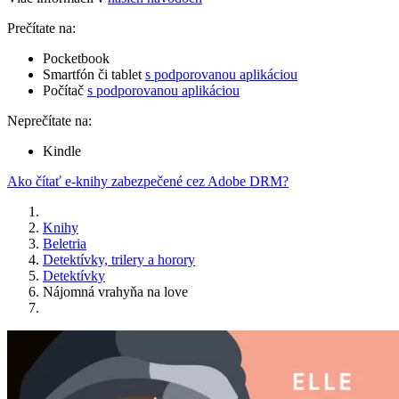
Prečítate na:
Pocketbook
Smartfón či tablet
s podporovanou aplikáciou
Počítač
s podporovanou aplikáciou
Neprečítate na:
Kindle
Ako čítať e-knihy zabezpečené cez Adobe DRM?
Knihy
Beletria
Detektívky, trilery a horory
Detektívky
Nájomná vrahyňa na love