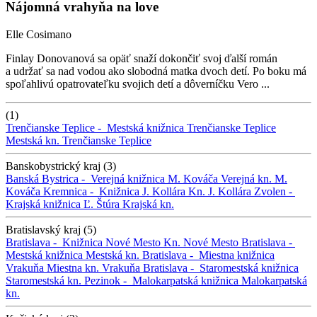
Nájomná vrahyňa na love
Elle Cosimano
Finlay Donovanová sa opäť snaží dokončiť svoj ďalší román
a udržať sa nad vodou ako slobodná matka dvoch detí. Po boku má
spoľahlivú opatrovateľku svojich detí a dôverníčku Vero ...
(1)
Trenčianske Teplice -
Mestská knižnica Trenčianske Teplice
Mestská kn. Trenčianske Teplice
Banskobystrický kraj (3)
Banská Bystrica -
Verejná knižnica M. Kováča
Verejná kn. M.
Kováča
Kremnica -
Knižnica J. Kollára
Kn. J. Kollára
Zvolen -
Krajská knižnica Ľ. Štúra
Krajská kn.
Bratislavský kraj (5)
Bratislava -
Knižnica Nové Mesto
Kn. Nové Mesto
Bratislava -
Mestská knižnica
Mestská kn.
Bratislava -
Miestna knižnica
Vrakuňa
Miestna kn. Vrakuňa
Bratislava -
Staromestská knižnica
Staromestská kn.
Pezinok -
Malokarpatská knižnica
Malokarpatská
kn.