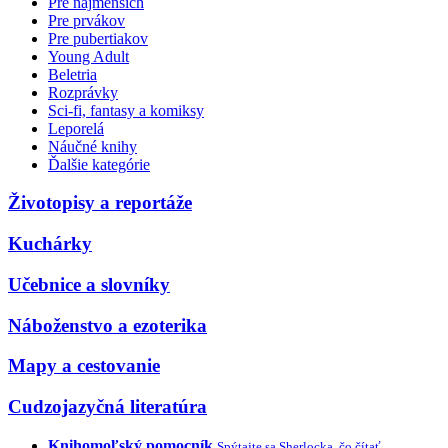
Pre najmenších
Pre prvákov
Pre pubertiakov
Young Adult
Beletria
Rozprávky
Sci-fi, fantasy a komiksy
Leporelá
Náučné knihy
Ďalšie kategórie
Životopisy a reportáže
Kuchárky
Učebnice a slovníky
Náboženstvo a ezoterika
Mapy a cestovanie
Cudzojazyčná literatúra
Knihomoľský pomocník
Spýtajte sa Sherlocka, čo čítať