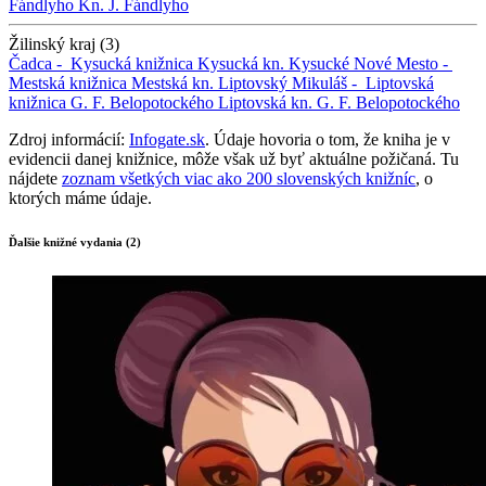
Fándlyho
Kn. J. Fándlyho
Žilinský kraj (3)
Čadca -
Kysucká knižnica
Kysucká kn.
Kysucké Nové Mesto -
Mestská knižnica
Mestská kn.
Liptovský Mikuláš -
Liptovská
knižnica G. F. Belopotockého
Liptovská kn. G. F. Belopotockého
Zdroj informácií:
Infogate.sk
. Údaje hovoria o tom, že kniha je v
evidencii danej knižnice, môže však už byť aktuálne požičaná. Tu
nájdete
zoznam všetkých viac ako 200 slovenských knižníc
, o
ktorých máme údaje.
Ďalšie knižné vydania (2)