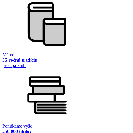
Máme
35-ročnú tradíciu
predaja kníh
Ponúkame vyše
250 000 titulov