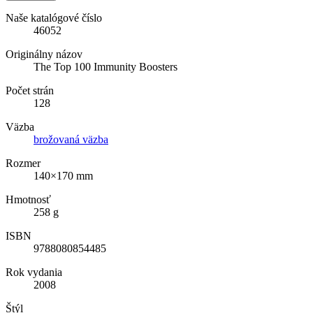
Naše katalógové číslo
46052
Originálny názov
The Top 100 Immunity Boosters
Počet strán
128
Väzba
brožovaná väzba
Rozmer
140×170 mm
Hmotnosť
258 g
ISBN
9788080854485
Rok vydania
2008
Štýl