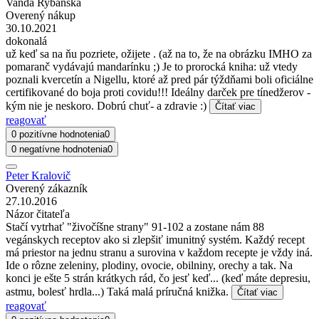
Vanda Rybanská
Overený nákup
30.10.2021
dokonalá
už keď sa na ňu pozriete, ožijete . (až na to, že na obrázku IMHO za
pomaranč vydávajú mandarínku ;) Je to prorocká kniha: už vtedy
poznali kvercetín a Nigellu, ktoré až pred pár týždňami boli oficiálne
certifikované do boja proti covidu!!! Ideálny darček pre tínedžerov -
kým nie je neskoro. Dobrú chuť- a zdravie :)
Čítať viac
reagovať
0 pozitívne hodnotenia
0
0 negatívne hodnotenia
0
Peter Kralovič
Overený zákazník
27.10.2016
Názor čitateľa
Stačí vytrhať "živočíšne strany" 91-102 a zostane nám 88
vegánskych receptov ako si zlepšiť imunitný systém. Každý recept
má priestor na jednu stranu a surovina v každom recepte je vždy iná.
Ide o rôzne zeleniny, plodiny, ovocie, obilniny, orechy a tak. Na
konci je ešte 5 strán krátkych rád, čo jesť keď... (keď máte depresiu,
astmu, bolesť hrdla...) Taká malá príručná knižka.
Čítať viac
reagovať