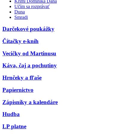
Krimi Dominika Dána
Učím sa rozprávať
Duna
Smradi
Darčekové poukážky
Čítačky e-kníh
Vecičky od Martinusu
Káva, čaj a pochutiny
Hrnčeky a fľaše
Papiernictvo
Zápisníky a kalendáre
Hudba
LP platne