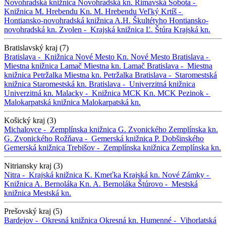
Novohradská knižnica
Novohradská kn.
Rimavská Sobota -
Knižnica M. Hrebendu
Kn. M. Hrebendu
Veľký Krtíš -
Hontiansko-novohradská knižnica A.H. Škultétyho
Hontiansko-
novohradská kn.
Zvolen -
Krajská knižnica Ľ. Štúra
Krajská kn.
Bratislavský kraj (7)
Bratislava -
Knižnica Nové Mesto
Kn. Nové Mesto
Bratislava -
Miestna knižnica Lamač
Miestna kn. Lamač
Bratislava -
Miestna
knižnica Petržalka
Miestna kn. Petržalka
Bratislava -
Staromestská
knižnica
Staromestská kn.
Bratislava -
Univerzitná knižnica
Univerzitná kn.
Malacky -
Knižnica MCK
Kn. MCK
Pezinok -
Malokarpatská knižnica
Malokarpatská kn.
Košický kraj (3)
Michalovce -
Zemplínska knižnica G. Zvonického
Zemplínska kn.
G. Zvonického
Rožňava -
Gemerská knižnica P. Dobšinského
Gemerská knižnica
Trebišov -
Zemplínska knižnica
Zemplínska kn.
Nitriansky kraj (3)
Nitra -
Krajská knižnica K. Kmeťka
Krajská kn.
Nové Zámky -
Knižnica A. Bernoláka
Kn. A. Bernoláka
Štúrovo -
Mestská
knižnica
Mestská kn.
Prešovský kraj (5)
Bardejov -
Okresná knižnica
Okresná kn.
Humenné -
Vihorlatská