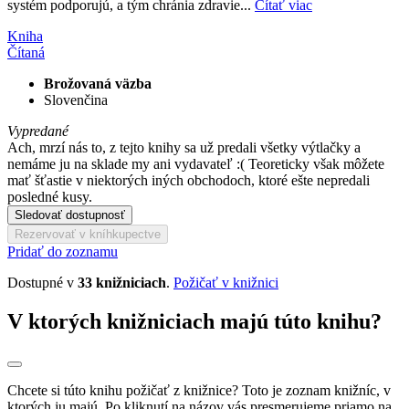
systém podporujú, a tým chránia zdravie...
Čítať viac
Kniha
Čítaná
Brožovaná väzba
Slovenčina
Vypredané
Ach, mrzí nás to, z tejto knihy sa už predali všetky výtlačky a
nemáme ju na sklade my ani vydavateľ :( Teoreticky však môžete
mať šťastie v niektorých iných obchodoch, ktoré ešte nepredali
posledné kusy.
Sledovať dostupnosť
Rezervovať v kníhkupectve
Pridať do zoznamu
Dostupné v
33 knižniciach
.
Požičať v knižnici
V ktorých knižniciach majú túto knihu?
Chcete si túto knihu požičať z knižnice? Toto je zoznam knižníc, v
ktorých ju majú. Po kliknutí na názov vás presmerujeme priamo na