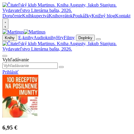
Doručenie
Kníhkupectvá
Knihovrátok
Poukážky
Knižný blog
Kontakt
E-knihy
Audioknihy
Hry
Filmy
Knihy
Doplnky
Vyhľadávanie
Prihlásiť
6,95 €