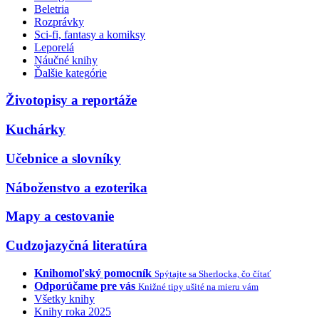
Beletria
Rozprávky
Sci-fi, fantasy a komiksy
Leporelá
Náučné knihy
Ďalšie kategórie
Životopisy a reportáže
Kuchárky
Učebnice a slovníky
Náboženstvo a ezoterika
Mapy a cestovanie
Cudzojazyčná literatúra
Knihomoľský pomocník
Spýtajte sa Sherlocka, čo čítať
Odporúčame pre vás
Knižné tipy ušité na mieru vám
Všetky knihy
Knihy roka 2025