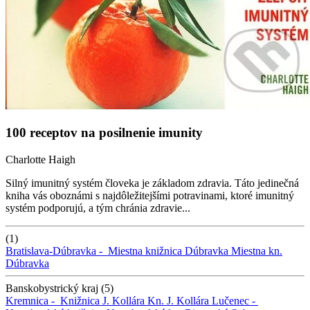
100 receptov na posilnenie imunity
Charlotte Haigh
Silný imunitný systém človeka je základom zdravia. Táto jedinečná
kniha vás oboznámi s najdôležitejšími potravinami, ktoré imunitný
systém podporujú, a tým chránia zdravie...
(1)
Bratislava-Dúbravka -
Miestna knižnica Dúbravka
Miestna kn.
Dúbravka
Banskobystrický kraj (5)
Kremnica -
Knižnica J. Kollára
Kn. J. Kollára
Lučenec -