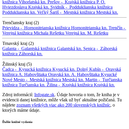
knižnica
Vihorlatská kn.
Prešov -
Krajská knižnica P. O.
Hviezdoslava
Krajská kn.
Svidník -
Podduklianska knižnica
Podduklianska kn.
Veľký Šariš -
Mestská knižnica
Mestská kn.
Trenčiansky kraj (2)
Prievidza -
Hornonitrianska knižnica
Hornonitrianska kn.
Trenčín -
Verejná knižnica Michala Rešetku
Verejná kn. M. Rešetku
Trnavský kraj (2)
Galanta -
Galantská knižnica
Galantská kn.
Senica -
Záhorská
knižnica
Záhorská kn.
Žilinský kraj (5)
Čadca -
Kysucká knižnica
Kysucká kn.
Dolný Kubín -
Oravská
knižnica A. Habovštiaka
Oravská kn. A. Habovštiaka
Kysucké
Nové Mesto -
Mestská knižnica
Mestská kn.
Martin -
Turčianska
knižnica
Turčianska kn.
Žilina -
Krajská knižnica
Krajská kn.
Zdroj informácií:
Infogate.sk
. Údaje hovoria o tom, že kniha je v
evidencii danej knižnice, môže však už byť aktuálne požičaná. Tu
nájdete
zoznam všetkých viac ako 200 slovenských knižníc
, o
ktorých máme údaje.
Ďalšie knižné vydania