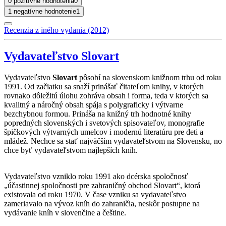
0 pozitívne hodnotenia
0
1 negatívne hodnotenie
1
Recenzia z iného vydania (2012)
Vydavateľstvo Slovart
Vydavateľstvo
Slovart
pôsobí na slovenskom knižnom trhu od roku
1991. Od začiatku sa snaží prinášať čitateľom knihy, v ktorých
rovnako dôležitú úlohu zohráva obsah i forma, teda v ktorých sa
kvalitný a náročný obsah spája s polygraficky i výtvarne
bezchybnou formou. Prináša na knižný trh hodnotné knihy
popredných slovenských i svetových spisovateľov, monografie
špičkových výtvarných umelcov i modernú literatúru pre deti a
mládež. Nechce sa stať najväčším vydavateľstvom na Slovensku, no
chce byť vydavateľstvom najlepších kníh.
Vydavateľstvo vzniklo roku 1991 ako dcérska spoločnosť
„účastinnej spoločnosti pre zahraničný obchod Slovart“, ktorá
existovala od roku 1970. V čase vzniku sa vydavateľstvo
zameriavalo na vývoz kníh do zahraničia, neskôr postupne na
vydávanie kníh v slovenčine a češtine.