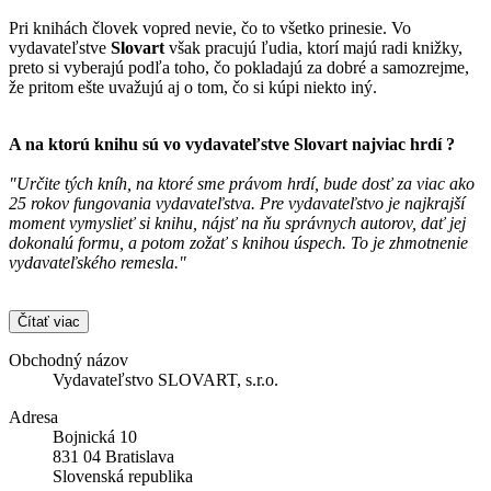
Pri knihách človek vopred nevie, čo to všetko prinesie. Vo
vydavateľstve
Slovart
však pracujú ľudia, ktorí majú radi knižky,
preto si vyberajú podľa toho, čo pokladajú za dobré a samozrejme,
že pritom ešte uvažujú aj o tom, čo si kúpi niekto iný.
A na ktorú knihu sú vo vydavateľstve
Slovart
najviac hrdí ?
"Určite tých kníh, na ktoré sme právom hrdí, bude dosť za viac ako
25 rokov fungovania vydavateľstva. Pre vydavateľstvo je najkrajší
moment vymyslieť si knihu, nájsť na ňu správnych autorov, dať jej
dokonalú formu, a potom zožať s knihou úspech. To je zhmotnenie
vydavateľského remesla."
Čítať viac
Obchodný názov
Vydavateľstvo SLOVART, s.r.o.
Adresa
Bojnická 10
831 04 Bratislava
Slovenská republika