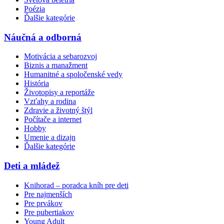
Poézia
Ďalšie kategórie
Náučná a odborná
Motivácia a sebarozvoj
Biznis a manažment
Humanitné a spoločenské vedy
História
Životopisy a reportáže
Vzťahy a rodina
Zdravie a životný štýl
Počítače a internet
Hobby
Umenie a dizajn
Ďalšie kategórie
Deti a mládež
Knihorad – poradca kníh pre deti
Pre najmenších
Pre prvákov
Pre pubertiakov
Young Adult