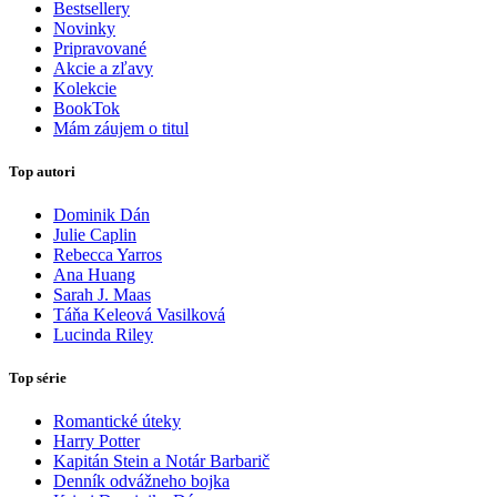
Bestsellery
Novinky
Pripravované
Akcie a zľavy
Kolekcie
BookTok
Mám záujem o titul
Top autori
Dominik Dán
Julie Caplin
Rebecca Yarros
Ana Huang
Sarah J. Maas
Táňa Keleová Vasilková
Lucinda Riley
Top série
Romantické úteky
Harry Potter
Kapitán Stein a Notár Barbarič
Denník odvážneho bojka