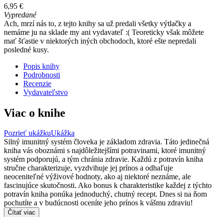
6,95 €
Vypredané
Ach, mrzí nás to, z tejto knihy sa už predali všetky výtlačky a
nemáme ju na sklade my ani vydavateľ :( Teoreticky však môžete
mať šťastie v niektorých iných obchodoch, ktoré ešte nepredali
posledné kusy.
Popis knihy
Podrobnosti
Recenzie
Vydavateľstvo
Viac o knihe
Pozrieť ukážku
Ukážka
Silný imunitný systém človeka je základom zdravia. Táto jedinečná
kniha vás oboznámi s najdôležitejšími potravinami, ktoré imunitný
systém podporujú, a tým chránia zdravie. Každú z potravín kniha
stručne charakterizuje, vyzdvihuje jej prínos a odhaľuje
neoceniteľné výživové hodnoty, ako aj niektoré neznáme, ale
fascinujúce skutočnosti. Ako bonus k charakteristike každej z týchto
potravín kniha ponúka jednoduchý, chutný recept. Dnes si na ňom
pochutíte a v budúcnosti oceníte jeho prínos k vášmu zdraviu!
Čítať viac