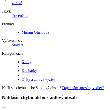
zdravé
Jazyk
slovenčina
Preklad
Miriam Ghaniová
Vydavateľstvo
Slovart
Kategorizácia
Knihy
Kuchárky
Diéty a zdravá výživa
Našli ste chybu alebo škodlivý obsah?
Dajte nám, prosím, vedieť!
Nahlásiť chybu alebo škodlivý obsah