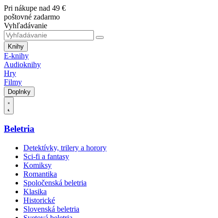
Pri nákupe nad 49 €
poštovné zadarmo
Vyhľadávanie
Knihy
E-knihy
Audioknihy
Hry
Filmy
Doplnky
Beletria
Detektívky, trilery a horory
Sci-fi a fantasy
Komiksy
Romantika
Spoločenská beletria
Klasika
Historické
Slovenská beletria
Svetová beletria