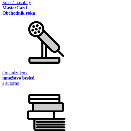
Sme 7-násobný
MasterCard
Obchodník roka
Organizujeme
množstvo besied
s autormi