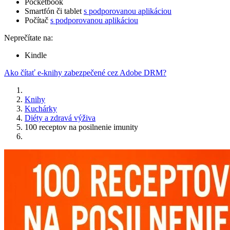
Pocketbook
Smartfón či tablet
s podporovanou aplikáciou
Počítač
s podporovanou aplikáciou
Neprečítate na:
Kindle
Ako čítať e-knihy zabezpečené cez Adobe DRM?
Knihy
Kuchárky
Diéty a zdravá výživa
100 receptov na posilnenie imunity