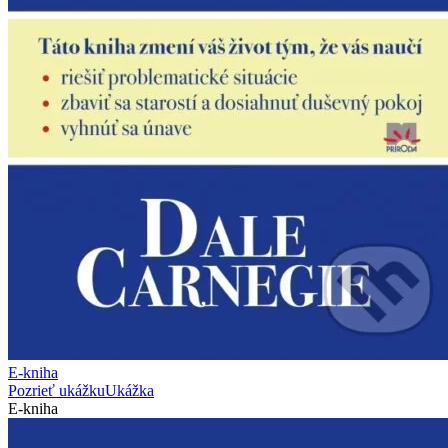
E-kniha
Pozrieť ukážku
Ukážka
E-kniha