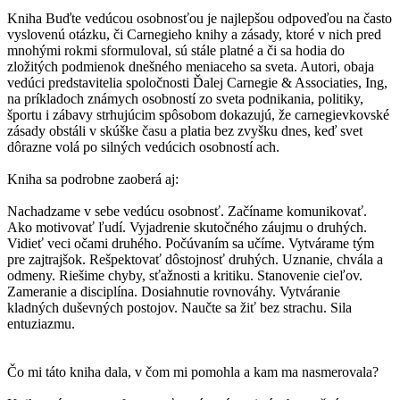
Kniha Buďte vedúcou osobnosťou je najlepšou odpoveďou na často
vyslovenú otázku, či Carnegieho knihy a zásady, ktoré v nich pred
mnohými rokmi sformuloval, sú stále platné a či sa hodia do
zložitých podmienok dnešného meniaceho sa sveta. Autori, obaja
vedúci predstavitelia spoločnosti Ďalej Carnegie & Associaties, Ing,
na príkladoch známych osobností zo sveta podnikania, politiky,
športu i zábavy strhujúcim spôsobom dokazujú, že carnegievkovské
zásady obstáli v skúške času a platia bez zvyšku dnes, keď svet
dôrazne volá po silných vedúcich osobností ach.
Kniha sa podrobne zaoberá aj:
Nachadzame v sebe vedúcu osobnosť. Začíname komunikovať.
Ako motivovať ľudí. Vyjadrenie skutočného záujmu o druhých.
Vidieť veci očami druhého. Počúvaním sa učíme. Vytvárame tým
pre zajtrajšok. Rešpektovať dôstojnosť druhých. Uznanie, chvála a
odmeny. Riešime chyby, sťažnosti a kritiku. Stanovenie cieľov.
Zameranie a disciplína. Dosiahnutie rovnováhy. Vytváranie
kladných duševných postojov. Naučte sa žiť bez strachu. Sila
entuziazmu.
Čo mi táto kniha dala, v čom mi pomohla a kam ma nasmerovala?