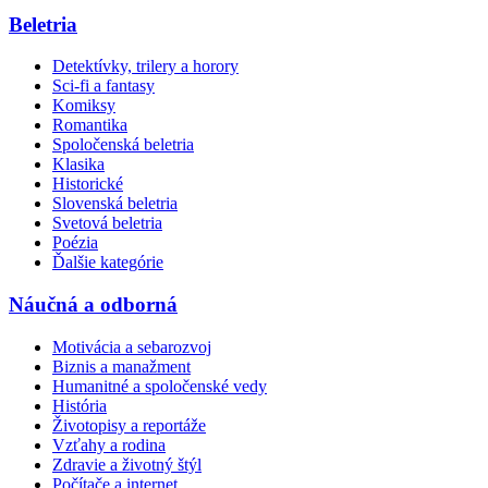
Beletria
Detektívky, trilery a horory
Sci-fi a fantasy
Komiksy
Romantika
Spoločenská beletria
Klasika
Historické
Slovenská beletria
Svetová beletria
Poézia
Ďalšie kategórie
Náučná a odborná
Motivácia a sebarozvoj
Biznis a manažment
Humanitné a spoločenské vedy
História
Životopisy a reportáže
Vzťahy a rodina
Zdravie a životný štýl
Počítače a internet