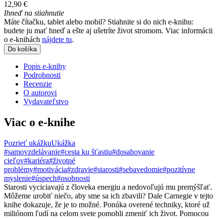
12,90 €
Ihneď na stiahnutie
Máte čítačku, tablet alebo mobil? Stiahnite si do nich e-knihu:
budete ju mať hneď a ešte aj ušetríte život stromom. Viac informácii
o e-knihách
nájdete tu
.
Do košíka
Popis e-knihy
Podrobnosti
Recenzie
O autorovi
Vydavateľstvo
Viac o e-knihe
Pozrieť ukážku
Ukážka
#samovzdelávanie
#cesta ku šťastiu
#dosahovanie
cieľov
#kariéra
#životné
problémy
#motivácia
#zdravie
#starosti
#sebavedomie
#pozitívne
myslenie
#úspech
#osobnosti
Starosti vyciciavajú z človeka energiu a nedovoľujú mu premýšľať.
Môžeme urobiť niečo, aby sme sa ich zbavili? Dale Carnegie v tejto
knihe dokazuje, že je to možné. Ponúka overené techniky, ktoré už
miliónom ľudí na celom svete pomohli zmeniť ich život. Pomocou