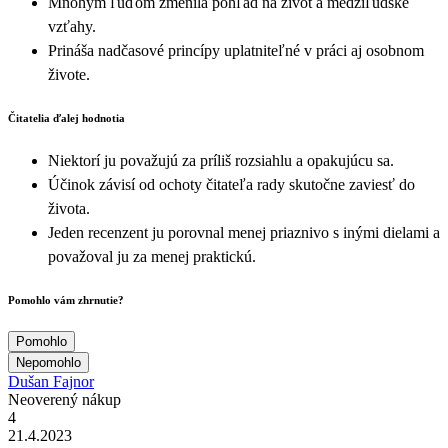
Mnohým ľuďom zmenila pohľad na život a medziľudské
vzťahy.
Prináša nadčasové princípy uplatniteľné v práci aj osobnom
živote.
Čitatelia ďalej hodnotia
Niektorí ju považujú za príliš rozsiahlu a opakujúcu sa.
Účinok závisí od ochoty čitateľa rady skutočne zaviesť do
života.
Jeden recenzent ju porovnal menej priaznivo s inými dielami a
považoval ju za menej praktickú.
Pomohlo vám zhrnutie?
Pomohlo
Nepomohlo
Dušan Fajnor
Neoverený nákup
4
21.4.2023