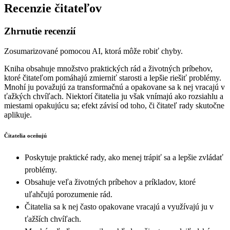
Recenzie čitateľov
Zhrnutie recenzií
Zosumarizované pomocou AI, ktorá môže robiť chyby.
Kniha obsahuje množstvo praktických rád a životných príbehov,
ktoré čitateľom pomáhajú zmierniť starosti a lepšie riešiť problémy.
Mnohí ju považujú za transformačnú a opakovane sa k nej vracajú v
ťažkých chvíľach. Niektorí čitatelia ju však vnímajú ako rozsiahlu a
miestami opakujúcu sa; efekt závisí od toho, či čitateľ rady skutočne
aplikuje.
Čitatelia oceňujú
Poskytuje praktické rady, ako menej trápiť sa a lepšie zvládať
problémy.
Obsahuje veľa životných príbehov a príkladov, ktoré
uľahčujú porozumenie rád.
Čitatelia sa k nej často opakovane vracajú a využívajú ju v
ťažších chvíľach.