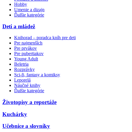
Hobby
Umenie a dizajn
Ďalšie kategórie
Deti a mládež
Knihorad – poradca kníh pre deti
Pre najmenších
Pre prvákov
Pre pubertiakov
Young Adult
Beletria
Rozprávky
Sci-fi, fantasy a komiksy
Leporelá
Náučné knihy
Ďalšie kategórie
Životopisy a reportáže
Kuchárky
Učebnice a slovníky