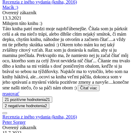
Recenzia z iného vydania (kniha, 2016)
Macík :)
Overený zákazník
13.3.2021
Milujem túto knihu :)
Táto kniha patrí medzi moje najobľúbenejšie. Čítala som ju párkrát
celú a ak ma niečo trápi, alebo dlhšie cítim nejaký smútok, či mám
depku, chytím knihu, náhodne ju otvorím a začnem čítať....a vždy
mi tie príbehy skrátka sadnú :) Okrem toho mám ku nej taký
zvláštny citový vzťah. Raz som ju doniesla k našim, aby si ju
mamina prečítala. Prekvapilo ma, že namiesto nej ju začal čítať môj
oco, ktorého som za celý život nevidela nič čítať... Čítanie mu trvalo
dlho a kniha sa mi vrátila s dosť poničeným obalom, keďže si ju
brával so sebou na týždňovky. Najskôr ma to vytočilo, lebo som na
knihy háklivá, ale...ocovi sa kniha veľmi páčila, dokonca som v
jeho správaní a myslení videla pozitívne zmeny a navyše....konečne
sme našli niečo, čo sa páči nám obom :)
Čítať viac
reagovať
21 pozitívne hodnotenia
21
2 negatívne hodnotenia
2
Recenzia z iného vydania (kniha, 2016)
Peter Sorger
Overený zákazník
15.7.2022