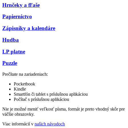
Hrnčeky a fľaše
Papiernictvo
Zápisníky a kalendáre
Hudba
LP platne
Puzzle
Prečítate na zariadeniach:
Pocketbook
Kindle
Smartfón či tablet s príslušnou aplikáciou
Počítač s príslušnou aplikáciou
Nie je možné meniť veľkosť písma, formát je preto vhodný skôr pre
väčšie obrazovky.
Viac informácií v
našich návodoch