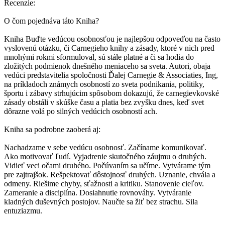
Recenzie:
O čom pojednáva táto Kniha?
Kniha Buďte vedúcou osobnosťou je najlepšou odpoveďou na často
vyslovenú otázku, či Carnegieho knihy a zásady, ktoré v nich pred
mnohými rokmi sformuloval, sú stále platné a či sa hodia do
zložitých podmienok dnešného meniaceho sa sveta. Autori, obaja
vedúci predstavitelia spoločnosti Ďalej Carnegie & Associaties, Ing,
na príkladoch známych osobností zo sveta podnikania, politiky,
športu i zábavy strhujúcim spôsobom dokazujú, že carnegievkovské
zásady obstáli v skúške času a platia bez zvyšku dnes, keď svet
dôrazne volá po silných vedúcich osobností ach.
Kniha sa podrobne zaoberá aj:
Nachadzame v sebe vedúcu osobnosť. Začíname komunikovať.
Ako motivovať ľudí. Vyjadrenie skutočného záujmu o druhých.
Vidieť veci očami druhého. Počúvaním sa učíme. Vytvárame tým
pre zajtrajšok. Rešpektovať dôstojnosť druhých. Uznanie, chvála a
odmeny. Riešime chyby, sťažnosti a kritiku. Stanovenie cieľov.
Zameranie a disciplína. Dosiahnutie rovnováhy. Vytváranie
kladných duševných postojov. Naučte sa žiť bez strachu. Sila
entuziazmu.