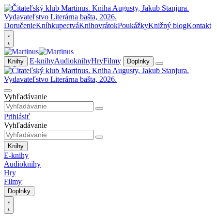
Doručenie
Kníhkupectvá
Knihovrátok
Poukážky
Knižný blog
Kontakt
E-knihy
Audioknihy
Hry
Filmy
Knihy
Doplnky
Vyhľadávanie
Prihlásiť
Vyhľadávanie
Knihy
E-knihy
Audioknihy
Hry
Filmy
Doplnky