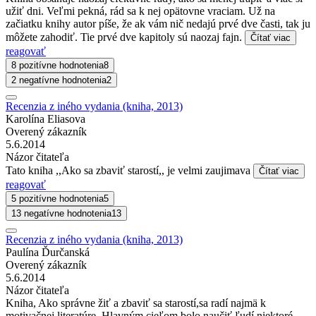
užiť dni. Veľmi pekná, rád sa k nej opätovne vraciam. Už na
začiatku knihy autor píše, že ak vám nič nedajú prvé dve časti, tak ju
môžete zahodiť. Tie prvé dve kapitoly sú naozaj fajn.
Čítať viac
reagovať
8 pozitívne hodnotenia
8
2 negatívne hodnotenia
2
Recenzia z iného vydania (kniha, 2013)
Karolína Eliasova
Overený zákazník
5.6.2014
Názor čitateľa
Tato kniha ,,Ako sa zbaviť starostí,, je velmi zaujimava
Čítať viac
reagovať
5 pozitívne hodnotenia
5
13 negatívne hodnotenia
13
Recenzia z iného vydania (kniha, 2013)
Paulína Ďurčanská
Overený zákazník
5.6.2014
Názor čitateľa
Kniha, Ako správne žiť a zbaviť sa starostí,sa radí najmä k
motivačnej literatúre. Hlavným cieľom bolo naučiť ľudí niektoré