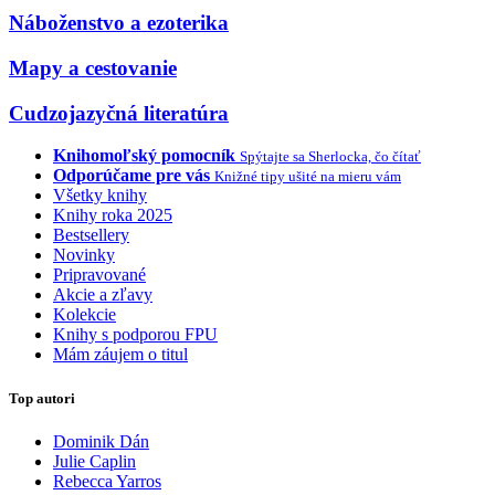
Náboženstvo a ezoterika
Mapy a cestovanie
Cudzojazyčná literatúra
Knihomoľský pomocník
Spýtajte sa Sherlocka, čo čítať
Odporúčame pre vás
Knižné tipy ušité na mieru vám
Všetky knihy
Knihy roka 2025
Bestsellery
Novinky
Pripravované
Akcie a zľavy
Kolekcie
Knihy s podporou FPU
Mám záujem o titul
Top autori
Dominik Dán
Julie Caplin
Rebecca Yarros