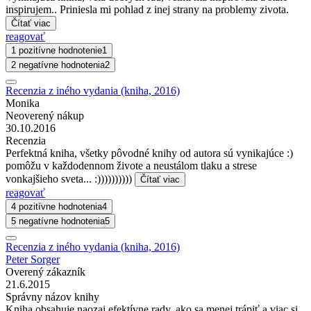
inspirujem.. Priniesla mi pohlad z inej strany na problemy zivota.
Čítať viac
reagovať
1 pozitívne hodnotenie
1
2 negatívne hodnotenia
2
Recenzia z iného vydania (kniha, 2016)
Monika
Neoverený nákup
30.10.2016
Recenzia
Perfektná kniha, všetky pôvodné knihy od autora sú vynikajúce :)
pomôžu v každodennom živote a neustálom tlaku a strese
vonkajšieho sveta... :))))))))))
Čítať viac
reagovať
4 pozitívne hodnotenia
4
5 negatívne hodnotenia
5
Recenzia z iného vydania (kniha, 2016)
Peter Sorger
Overený zákazník
21.6.2015
Správny názov knihy
Kniha obsahuje naozaj efektívne rady, ako sa menej trápiť a viac si