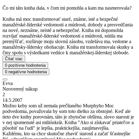
Čo mi táto kniha dala, v čom mi pomohla a kam ma nasmerovala?
Kniha má moc transformovať staré, známe, isté a bezpečné
manažérské-líderské vedomosti a múdrosti, dohody a presvedčania
na nové, neznáme, neisté a nebezpečné. Kniha mi dopomohla
rozvíjať manažérské-líderské vedomosti a múdrosti, nútila ma
premýšľať, rozširuje moju slovnú zásobu, vzdeláva ma, vedome a
manažérsky-lídersky obohacuje. Kniha mi transformovala skutky a
činy spolu s výsledkami vedúce k manažérskej-líderskej slobode.
Čítať viac
0 pozitívne hodnotenia
0 negatívne hodnotenia
Evva
Neoverený nákup
2
14.5.2007
Možno keby som už nemala prečítaného Murphyho Moc
podvedomia, považovala by som toto dielko za obstojné. Keď ale
tieto dve knihy porovnám, táto je zbytočne obšírna, slovo starosti je
v nej spomenuté asi miliónkrát. Kniha "Ako si získavať priateľov a
pôsobiť na ľudí" je lepšia, praktickejšia, zaujímavejšia.
Každému, kto sa chce skutočne zbaviť starostí a začať šťastnejšie