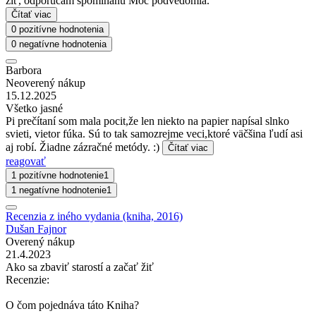
žiť, odporúčam spomínanú Moc podvedomia.
Čítať viac
0 pozitívne hodnotenia
0 negatívne hodnotenia
Barbora
Neoverený nákup
15.12.2025
Všetko jasné
Pi prečítaní som mala pocit,že len niekto na papier napísal slnko
svieti, vietor fúka. Sú to tak samozrejme veci,ktoré väčšina ľudí asi
aj robí. Žiadne zázračné metódy. :)
Čítať viac
reagovať
1 pozitívne hodnotenie
1
1 negatívne hodnotenie
1
Recenzia z iného vydania (kniha, 2016)
Dušan Fajnor
Overený nákup
21.4.2023
Ako sa zbaviť starostí a začať žiť
Recenzie:
O čom pojednáva táto Kniha?