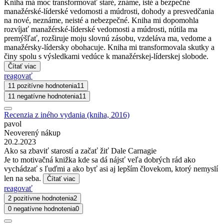
Kniha má moc transformovať staré, známe, isté a bezpečné
manažérské-líderské vedomosti a múdrosti, dohody a presvedčania
na nové, neznáme, neisté a nebezpečné. Kniha mi dopomohla
rozvíjať manažérské-líderské vedomosti a múdrosti, nútila ma
premýšľať, rozširuje moju slovnú zásobu, vzdeláva ma, vedome a
manažérsky-lídersky obohacuje. Kniha mi transformovala skutky a
činy spolu s výsledkami vedúce k manažérskej-líderskej slobode.
Čítať viac
reagovať
11 pozitívne hodnotenia
11
11 negatívne hodnotenia
11
Recenzia z iného vydania (kniha, 2016)
pavol
Neoverený nákup
20.2.2023
Ako sa zbaviť starostí a začať žiť Dale Carnagie
Je to motivačná knižka kde sa dá nájsť veľa dobrých rád ako
vychádzať s ľuďmi a ako byť asi aj lepším človekom, ktorý nemyslí
len na seba.
Čítať viac
reagovať
2 pozitívne hodnotenia
2
0 negatívne hodnotenia
0