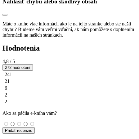
Nahlásiť chybu alebo škodlivý obsah
Máte o knihe viac informácií ako je na tejto stránke alebo ste našli
chybu? Budeme vám veľmi vďační, ak nám pomôžete s doplnením
informácií na našich stránkach.
Hodnotenia
4,8
/ 5
272 hodnotení
241
21
6
2
2
Ako sa páčila e-kniha vám?
Pridať recenziu