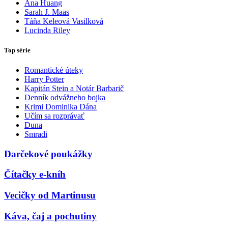
Ana Huang
Sarah J. Maas
Táňa Keleová Vasilková
Lucinda Riley
Top série
Romantické úteky
Harry Potter
Kapitán Stein a Notár Barbarič
Denník odvážneho bojka
Krimi Dominika Dána
Učím sa rozprávať
Duna
Smradi
Darčekové poukážky
Čítačky e-kníh
Vecičky od Martinusu
Káva, čaj a pochutiny