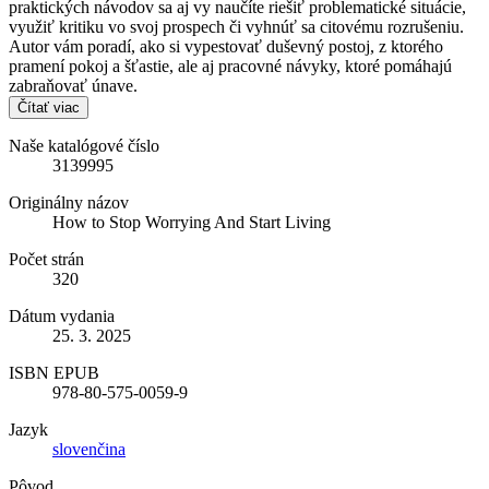
praktických návodov sa aj vy naučíte riešiť problematické situácie,
využiť kritiku vo svoj prospech či vyhnúť sa citovému rozrušeniu.
Autor vám poradí, ako si vypestovať duševný postoj, z ktorého
pramení pokoj a šťastie, ale aj pracovné návyky, ktoré pomáhajú
zabraňovať únave.
Čítať viac
Naše katalógové číslo
3139995
Originálny názov
How to Stop Worrying And Start Living
Počet strán
320
Dátum vydania
25. 3. 2025
ISBN EPUB
978-80-575-0059-9
Jazyk
slovenčina
Pôvod