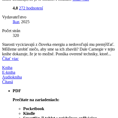
4,8
272 hodnotení
Vydavateľstvo
Ikar
, 2025
Počet strán
320
Starosti vyciciavajú z človeka energiu a nedovoľujú mu premýšľať.
Môžeme urobiť niečo, aby sme sa ich zbavili? Dale Carnegie v tejto
knihe dokazuje, že je to možné. Ponúka overené techniky, ktoré...
Čítať viac
Kniha
E-kniha
Audiokniha
Čítaná
PDF
Prečítate na zariadeniach:
Pocketbook
Kindle