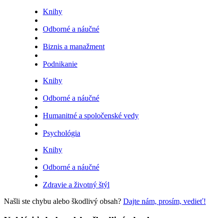
Knihy
Odborné a náučné
Biznis a manažment
Podnikanie
Knihy
Odborné a náučné
Humanitné a spoločenské vedy
Psychológia
Knihy
Odborné a náučné
Zdravie a životný štýl
Našli ste chybu alebo škodlivý obsah?
Dajte nám, prosím, vedieť!