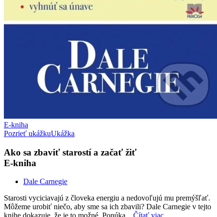
E-kniha
Pozrieť ukážku
Ukážka
Ako sa zbaviť starostí a začať žiť
E-kniha
Dale Carnegie
Starosti vyciciavajú z človeka energiu a nedovoľujú mu premýšľať.
Môžeme urobiť niečo, aby sme sa ich zbavili? Dale Carnegie v tejto
knihe dokazuje, že je to možné. Ponúka...
Čítať viac