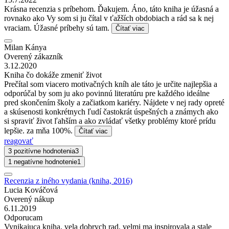
Krásna recenzia s príbehom. Ďakujem. Áno, táto kniha je úžasná a
rovnako ako Vy som si ju čítal v ťažších obdobiach a rád sa k nej
vraciam. Úžasné príbehy sú tam.
Čítať viac
Milan Kánya
Overený zákazník
3.12.2020
Kniha čo dokáže zmeniť život
Prečítal som viacero motivačných kníh ale táto je určite najlepšia a
odporúčal by som ju ako povinnú literatúru pre každého ideálne
pred skončením školy a začiatkom kariéry. Nájdete v nej rady opreté
a skúsenosti konkrétnych ľudí častokrát úspešných a známych ako
si spraviť život ľahším a ako zvládať všetky problémy ktoré prídu
lepšie. za mňa 100%.
Čítať viac
reagovať
3 pozitívne hodnotenia
3
1 negatívne hodnotenie
1
Recenzia z iného vydania (kniha, 2016)
Lucia Kováčová
Overený nákup
6.11.2019
Odporucam
Vynikajuca kniha, vela dobrych rad, velmi ma inspirovala a stale