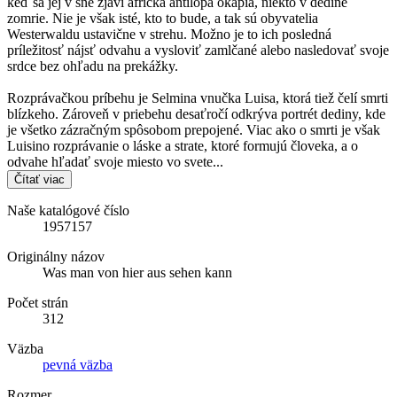
keď sa jej v sne zjaví africká antilopa okapia, niekto v dedine
zomrie. Nie je však isté, kto to bude, a tak sú obyvatelia
Westerwaldu ustavične v strehu. Možno je to ich posledná
príležitosť nájsť odvahu a vysloviť zamlčané alebo nasledovať svoje
srdce bez ohľadu na prekážky.
Rozprávačkou príbehu je Selmina vnučka Luisa, ktorá tiež čelí smrti
blízkeho. Zároveň v priebehu desaťročí odkrýva portrét dediny, kde
je všetko zázračným spôsobom prepojené. Viac ako o smrti je však
Luisino rozprávanie o láske a strate, ktoré formujú človeka, a o
odvahe hľadať svoje miesto vo svete...
Čítať viac
Naše katalógové číslo
1957157
Originálny názov
Was man von hier aus sehen kann
Počet strán
312
Väzba
pevná väzba
Rozmer