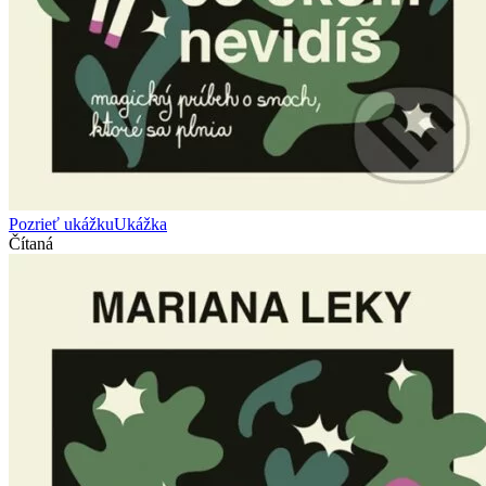
Pozrieť ukážku
Ukážka
Čítaná