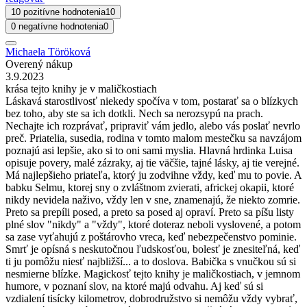
10 pozitívne hodnotenia
10
0 negatívne hodnotenia
0
Michaela Töröková
Overený nákup
3.9.2023
krása tejto knihy je v maličkostiach
Láskavá starostlivosť niekedy spočíva v tom, postarať sa o blízkych
bez toho, aby ste sa ich dotkli. Nech sa nerozsypú na prach.
Nechajte ich rozprávať, pripraviť vám jedlo, alebo vás poslať nevrlo
preč. Priatelia, susedia, rodina v tomto malom mestečku sa navzájom
poznajú asi lepšie, ako si to oni sami myslia. Hlavná hrdinka Luisa
opisuje povery, malé zázraky, aj tie väčšie, tajné lásky, aj tie verejné.
Má najlepšieho priateľa, ktorý ju zodvihne vždy, keď mu to povie. A
babku Selmu, ktorej sny o zvláštnom zvierati, africkej okapii, ktoré
nikdy nevidela naživo, vždy len v sne, znamenajú, že niekto zomrie.
Preto sa prepíli posed, a preto sa posed aj opraví. Preto sa píšu listy
plné slov "nikdy" a "vždy", ktoré doteraz neboli vyslovené, a potom
sa zase vyťahujú z poštárovho vreca, keď nebezpečenstvo pominie.
Smrť je opísná s neskutočnou ľudskosťou, bolesť je znesiteľná, keď
ti ju pomôžu niesť najbližší... a to doslova. Babička s vnučkou sú si
nesmierne blízke. Magickosť tejto knihy je maličkostiach, v jemnom
humore, v poznaní slov, na ktoré majú odvahu. Aj keď sú si
vzdialení tisícky kilometrov, dobrodružstvo si nemôžu vždy vybrať,