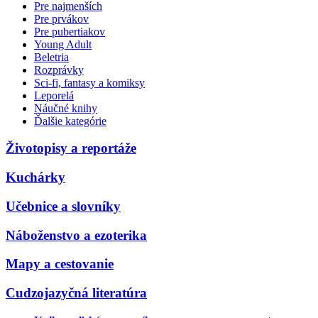
Pre najmenších
Pre prvákov
Pre pubertiakov
Young Adult
Beletria
Rozprávky
Sci-fi, fantasy a komiksy
Leporelá
Náučné knihy
Ďalšie kategórie
Životopisy a reportáže
Kuchárky
Učebnice a slovníky
Náboženstvo a ezoterika
Mapy a cestovanie
Cudzojazyčná literatúra