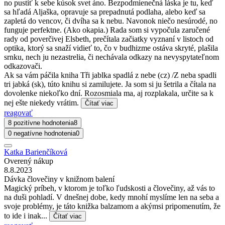
no pustiť k sebe kúsok svet áno. Bezpodmienečná láska je tu, keď
sa hľadá Aljaška, opravuje sa prepadnutá podlaha, alebo keď sa
zapletá do vencov, či dvíha sa k nebu. Navonok niečo nesúrodé, no
funguje perfektne. (Ako okapia.) Rada som si vypočula zaručené
rady od poverčivej Elsbeth, prečítala začiatky vyznaní v listoch od
optika, ktorý sa snaží vidieť to, čo v budhizme ostáva skryté, plašila
srnku, nech ju nezastrelia, či nechávala odkazy na nevyspytateľnom
odkazovači.
Ak sa vám páčila kniha Tři jablka spadlá z nebe (cz) /Z neba spadli
tri jabká (sk), túto knihu si zamilujete. Ja som si ju šetrila a čítala na
dovolenke niekoľko dní. Rozosmiala ma, aj rozplakala, určite sa k
nej ešte niekedy vrátim.
Čítať viac
reagovať
8 pozitívne hodnotenia
8
0 negatívne hodnotenia
0
Katka Barienčíková
Overený nákup
8.8.2023
Dávka človečiny v knižnom balení
Magický príbeh, v ktorom je toľko ľudskosti a človečiny, až vás to
na duši pohladí. V dnešnej dobe, kedy mnohí myslíme len na seba a
svoje problémy, je táto knižka balzamom a akýmsi pripomenutím, že
to ide i inak...
Čítať viac