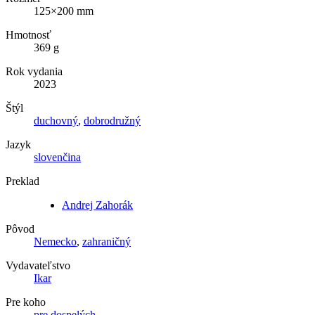
125×200 mm
Hmotnosť
369 g
Rok vydania
2023
Štýl
duchovný
,
dobrodružný
Jazyk
slovenčina
Preklad
Andrej Zahorák
Pôvod
Nemecko
,
zahraničný
Vydavateľstvo
Ikar
Pre koho
pre dospelých