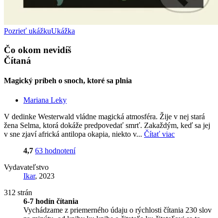
Pozrieť ukážku
Ukážka
Čo okom nevidíš
Čítaná
Magický príbeh o snoch, ktoré sa plnia
Mariana Leky
V dedinke Westerwald vládne magická atmosféra. Žije v nej stará
žena Selma, ktorá dokáže predpovedať smrť. Zakaždým, keď sa jej
v sne zjaví africká antilopa okapia, niekto v...
Čítať viac
4,7
63 hodnotení
Vydavateľstvo
Ikar
, 2023
312 strán
6-7 hodín čítania
Vychádzame z priemerného údaju o rýchlosti čítania 230 slov