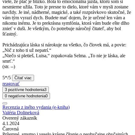
viete, že plač je blízko. Bola to emocionálna jazda, ktorú som si
nesmierne užila. Toto je presne to dielo, ktoré vám v mysli zostane
navždy. Je iné, nádherné, magické, a také rozprávkovo skutočné, že
vám tým vyrazí dych. Budete mať dojem, že je určené len vám a
nikomu inému. Je to prekrásna symfónia, ktorá vám bude ešte dlho
znieť v duši. Je všetkým, čo potrebuje náročný čitateľ, aby bol
šťastný.
Prichádzajúca láska si nárokuje na všetko, čo človek má, a povie:
„Nič z toho ti už nepatrí.“
„Niečo si pletieš, Luisa,“ zopakovala Selma. „To nie je láska, ale
smrť.“
(str. --)
5*/5
Čítať viac
reagovať
3 pozitívne hodnotenia
3
0 negatívne hodnotenia
0
Recenzia z iného vydania (e-kniha)
Valéria Dolineková
Overený zákazník
4.1.2024
Čarovná
Príjemné, smutno i veselo krásne čítanie o neobyčajne obyčajných