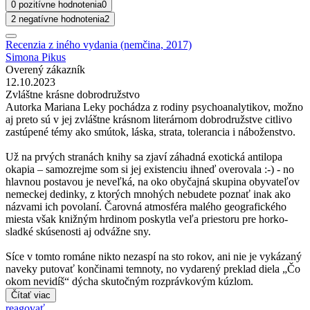
0 pozitívne hodnotenia
0
2 negatívne hodnotenia
2
Recenzia z iného vydania (nemčina, 2017)
Simona Pikus
Overený zákazník
12.10.2023
Zvláštne krásne dobrodružstvo
Autorka Mariana Leky pochádza z rodiny psychoanalytikov, možno
aj preto sú v jej zvláštne krásnom literárnom dobrodružstve citlivo
zastúpené témy ako smútok, láska, strata, tolerancia i náboženstvo.
Už na prvých stranách knihy sa zjaví záhadná exotická antilopa
okapia – samozrejme som si jej existenciu ihneď overovala :-) - no
hlavnou postavou je neveľká, na oko obyčajná skupina obyvateľov
nemeckej dedinky, z ktorých mnohých nebudete poznať inak ako
názvami ich povolaní. Čarovná atmosféra malého geografického
miesta však knižným hrdinom poskytla veľa priestoru pre horko-
sladké skúsenosti aj odvážne sny.
Síce v tomto románe nikto nezaspí na sto rokov, ani nie je vykázaný
naveky putovať končinami temnoty, no vydarený preklad diela „Čo
okom nevidíš“ dýcha skutočným rozprávkovým kúzlom.
Čítať viac
reagovať