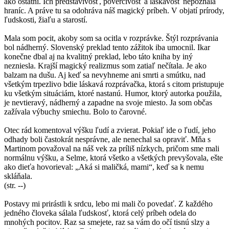
ako ostatní. Ich predstavivosť, poverčivosť a láskavosť nepoznala
hraníc. A práve tu sa odohráva náš magický príbeh. V objatí prírody,
ľudskosti, žiaľu a starostí.
Mala som pocit, akoby som sa ocitla v rozprávke. Štýl rozprávania
bol nádherný. Slovenský preklad tento zážitok iba umocnil. Ikar
konečne dbal aj na kvalitný preklad, lebo táto kniha by iný
nezniesla. Krajší magický realizmus som zatiaľ nečítala. Je ako
balzam na dušu. Aj keď sa nevyhneme ani smrti a smútku, nad
všetkým trpezlivo bdie láskavá rozprávačka, ktorá s citom pristupuje
ku všetkým situáciám, ktoré nastanú. Humor, ktorý autorka použila,
je nevtieravý, nádherný a zapadne na svoje miesto. Ja som občas
zažívala výbuchy smiechu. Bolo to čarovné.
Otec rád komentoval výšku ľudí a zvierat. Pokiaľ ide o ľudí, jeho
odhady boli častokrát nesprávne, ale nenechal sa opraviť. Mňa s
Martinom považoval na náš vek za príliš nízkych, pričom sme mali
normálnu výšku, a Selme, ktorá všetko a všetkých prevyšovala, ešte
ako dieťa hovorieval: „Aká si maličká, mami“, keď sa k nemu
skláňala.
(str. --)
Postavy mi prirástli k srdcu, lebo mi mali čo povedať. Z každého
jedného človeka sálala ľudskosť, ktorá celý príbeh odela do
mnohých pocitov. Raz sa smejete, raz sa vám do očí tisnú slzy a