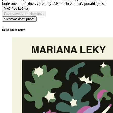
bude onedlho úplne vypredaný. Ak ho chcete mať, ponáhľajte sa!
Vložiť do košíka
Rezervovať v kníhkupectve
Sledovať dostupnosť
Ďalšie čítané knihy