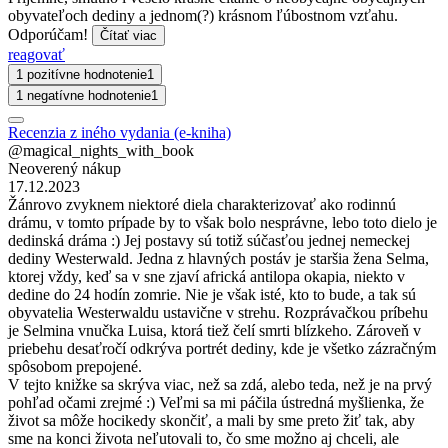
obyvateľoch dediny a jednom(?) krásnom ľúbostnom vzťahu.
Odporúčam!
Čítať viac
reagovať
1 pozitívne hodnotenie
1
1 negatívne hodnotenie
1
Recenzia z iného vydania (e-kniha)
@magical_nights_with_book
Neoverený nákup
17.12.2023
Žánrovo zvyknem niektoré diela charakterizovať ako rodinnú
drámu, v tomto prípade by to však bolo nesprávne, lebo toto dielo je
dedinská dráma :) Jej postavy sú totiž súčasťou jednej nemeckej
dediny Westerwald. Jedna z hlavných postáv je staršia žena Selma,
ktorej vždy, keď sa v sne zjaví africká antilopa okapia, niekto v
dedine do 24 hodín zomrie. Nie je však isté, kto to bude, a tak sú
obyvatelia Westerwaldu ustavične v strehu. Rozprávačkou príbehu
je Selmina vnučka Luisa, ktorá tiež čelí smrti blízkeho. Zároveň v
priebehu desaťročí odkrýva portrét dediny, kde je všetko zázračným
spôsobom prepojené.
V tejto knižke sa skrýva viac, než sa zdá, alebo teda, než je na prvý
pohľad očami zrejmé :) Veľmi sa mi páčila ústredná myšlienka, že
život sa môže hocikedy skončiť, a mali by sme preto žiť tak, aby
sme na konci života neľutovali to, čo sme možno aj chceli, ale