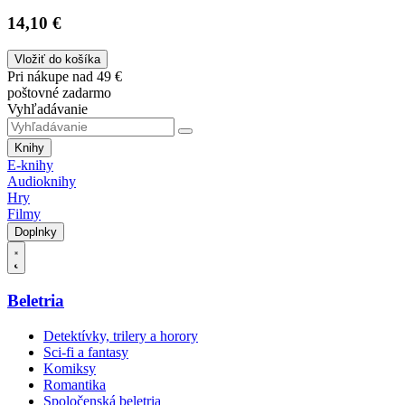
14,10 €
Vložiť do košíka
Pri nákupe nad 49 €
poštovné zadarmo
Vyhľadávanie
Knihy
E-knihy
Audioknihy
Hry
Filmy
Doplnky
Beletria
Detektívky, trilery a horory
Sci-fi a fantasy
Komiksy
Romantika
Spoločenská beletria