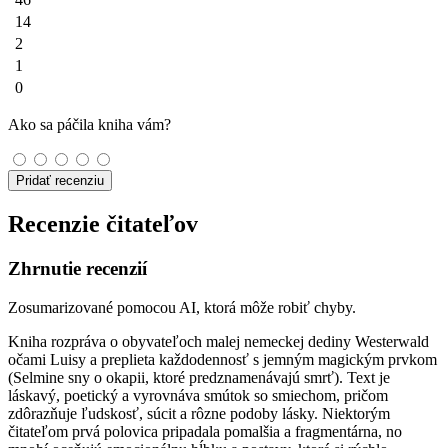
14
2
1
0
Ako sa páčila kniha vám?
Pridať recenziu
Recenzie čitateľov
Zhrnutie recenzií
Zosumarizované pomocou AI, ktorá môže robiť chyby.
Kniha rozpráva o obyvateľoch malej nemeckej dediny Westerwald
očami Luisy a preplieta každodennosť s jemným magickým prvkom
(Selmine sny o okapii, ktoré predznamenávajú smrť). Text je
láskavý, poetický a vyrovnáva smútok so smiechom, pričom
zdôrazňuje ľudskosť, súcit a rôzne podoby lásky. Niektorým
čitateľom prvá polovica pripadala pomalšia a fragmentárna, no