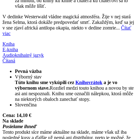
za minútu, od knihy ku knihe a čitateľa ku čitateľovi sa to
však môže líšiť.
V dedinke Westerwald vládne magická atmosféra. Žije v nej stará
žena Selma, ktorá dokáže predpovedať smrť. Zakaždým, keď sa jej
v sne zjaví africká antilopa okapia, niekto v dedine zomrie...
Čítať
viac
Kniha
E-kniha
Audiokniha
iný jazyk
Čítaná
Pevná väzba
Výborný stav
Túto knihu sme vykúpili cez
Knihovrátok
a je vo
výbornom stave.
Rozdiel medzi touto knihou a novou by ste
asi ani nespoznali. Knihu sme označili nálepkou, ktorá môže
na niektorých obaloch zanechať stopy.
Slovenčina
Cena:
14,10 €
Na sklade
Posielame ihneď
Tento produkt síce máme aktuálne na sklade, máme však už iba
posledné kusy a ďalšie už nemá ani distribútor, preto je možné, že