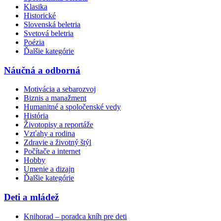
Klasika
Historické
Slovenská beletria
Svetová beletria
Poézia
Ďalšie kategórie
Náučná a odborná
Motivácia a sebarozvoj
Biznis a manažment
Humanitné a spoločenské vedy
História
Životopisy a reportáže
Vzťahy a rodina
Zdravie a životný štýl
Počítače a internet
Hobby
Umenie a dizajn
Ďalšie kategórie
Deti a mládež
Knihorad – poradca kníh pre deti