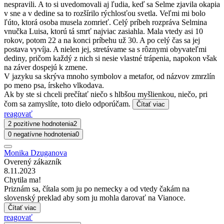
nespravili. A to si uvedomovali aj ľudia, keď sa Selme zjavila okapia
v sne a v dedine sa to rozšírilo rýchlosťou svetla. Veľmi mi bolo
ľúto, ktorá osoba musela zomrieť. Celý príbeh rozpráva Selmina
vnučka Luisa, ktorú tá smrť najviac zasiahla. Mala vtedy asi 10
rokov, potom 22 a na konci príbehu už 30. A po celý čas sa jej
postava vyvíja. A nielen jej, stretávame sa s rôznymi obyvateľmi
dediny, pričom každý z nich si nesie vlastné trápenia, napokon však
na záver dospejú k zmene.
V jazyku sa skrýva mnoho symbolov a metafor, od názvov zmrzlín
po meno psa, írskeho vlkodava.
Ak by ste si chceli prečítať niečo s hlbšou myšlienkou, niečo, pri
čom sa zamyslíte, toto dielo odporúčam.
Čítať viac
reagovať
2 pozitívne hodnotenia
2
0 negatívne hodnotenia
0
Monika Dzuganova
Overený zákazník
8.11.2023
Chytila ma!
Priznám sa, čítala som ju po nemecky a od vtedy čakám na
slovenský preklad aby som ju mohla darovať na Vianoce.
Čítať viac
reagovať