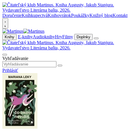
Doručenie
Kníhkupectvá
Knihovrátok
Poukážky
Knižný blog
Kontakt
E-knihy
Audioknihy
Hry
Filmy
Knihy
Doplnky
Vyhľadávanie
Prihlásiť