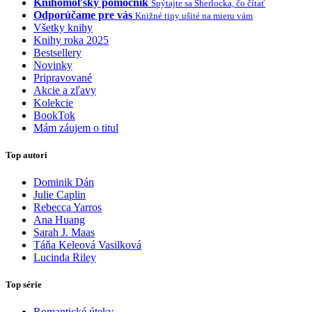
Knihomoľský pomocník
Spýtajte sa Sherlocka, čo čítať
Odporúčame pre vás
Knižné tipy ušité na mieru vám
Všetky knihy
Knihy roka 2025
Bestsellery
Novinky
Pripravované
Akcie a zľavy
Kolekcie
BookTok
Mám záujem o titul
Top autori
Dominik Dán
Julie Caplin
Rebecca Yarros
Ana Huang
Sarah J. Maas
Táňa Keleová Vasilková
Lucinda Riley
Top série
Romantické úteky