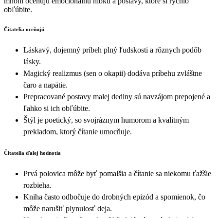
mnohí oceňujú emocionálnu hĺbku a postavy, ktoré si rýchlo
obľúbite.
Čitatelia oceňujú
Láskavý, dojemný príbeh plný ľudskosti a rôznych podôb
lásky.
Magický realizmus (sen o okapii) dodáva príbehu zvláštne
čaro a napätie.
Prepracované postavy malej dediny sú navzájom prepojené a
ľahko si ich obľúbite.
Štýl je poetický, so svojráznym humorom a kvalitným
prekladom, ktorý čítanie umocňuje.
Čitatelia ďalej hodnotia
Prvá polovica môže byť pomalšia a čítanie sa niekomu ťažšie
rozbieha.
Kniha často odbočuje do drobných epizód a spomienok, čo
môže narušiť plynulosť deja.