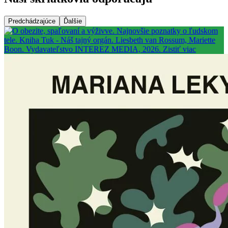
Predchádzajúce
Ďalšie