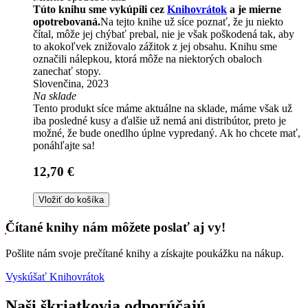
Túto knihu sme vykúpili cez
Knihovrátok
a je mierne
opotrebovaná.
Na tejto knihe už síce poznať, že ju niekto
čítal, môže jej chýbať prebal, nie je však poškodená tak, aby
to akokoľvek znižovalo zážitok z jej obsahu. Knihu sme
označili nálepkou, ktorá môže na niektorých obaloch
zanechať stopy.
Slovenčina, 2023
Na sklade
Tento produkt síce máme aktuálne na sklade, máme však už
iba posledné kusy a ďalšie už nemá ani distribútor, preto je
možné, že bude onedlho úplne vypredaný. Ak ho chcete mať,
ponáhľajte sa!
12,70 €
Vložiť do košíka
Čítané knihy nám môžete poslať aj vy!
Pošlite nám svoje prečítané knihy a získajte poukážku na nákup.
Vyskúšať Knihovrátok
Naši škriatkovia odporúčajú