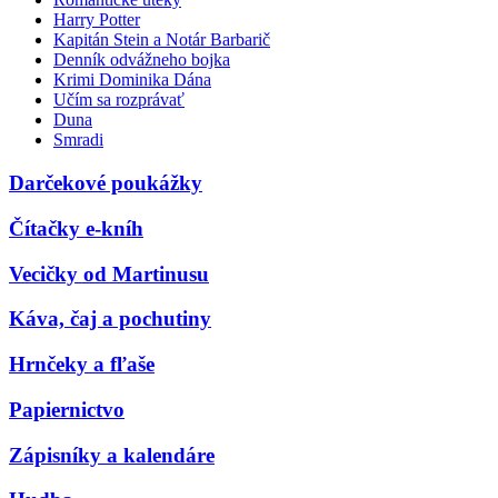
Harry Potter
Kapitán Stein a Notár Barbarič
Denník odvážneho bojka
Krimi Dominika Dána
Učím sa rozprávať
Duna
Smradi
Darčekové poukážky
Čítačky e-kníh
Vecičky od Martinusu
Káva, čaj a pochutiny
Hrnčeky a fľaše
Papiernictvo
Zápisníky a kalendáre