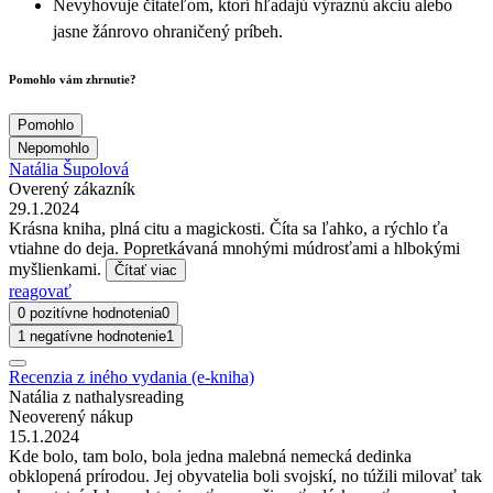
Nevyhovuje čitateľom, ktorí hľadajú výraznú akciu alebo
jasne žánrovo ohraničený príbeh.
Pomohlo vám zhrnutie?
Pomohlo
Nepomohlo
Natália Šupolová
Overený zákazník
29.1.2024
Krásna kniha, plná citu a magickosti. Číta sa ľahko, a rýchlo ťa
vtiahne do deja. Popretkávaná mnohými múdrosťami a hlbokými
myšlienkami.
Čítať viac
reagovať
0 pozitívne hodnotenia
0
1 negatívne hodnotenie
1
Recenzia z iného vydania (e-kniha)
Natália z nathalysreading
Neoverený nákup
15.1.2024
Kde bolo, tam bolo, bola jedna malebná nemecká dedinka
obklopená prírodou. Jej obyvatelia boli svojskí, no túžili milovať tak