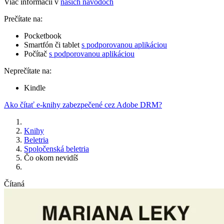
Viac informácií v
našich návodoch
Prečítate na:
Pocketbook
Smartfón či tablet
s podporovanou aplikáciou
Počítač
s podporovanou aplikáciou
Neprečítate na:
Kindle
Ako čítať e-knihy zabezpečené cez Adobe DRM?
Knihy
Beletria
Spoločenská beletria
Čo okom nevidíš
Čítaná