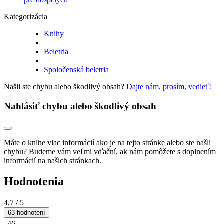
Kategorizácia
Knihy
Beletria
Spoločenská beletria
Našli ste chybu alebo škodlivý obsah?
Dajte nám, prosím, vedieť!
Nahlásiť chybu alebo škodlivý obsah
Máte o knihe viac informácií ako je na tejto stránke alebo ste našli
chybu? Budeme vám veľmi vďační, ak nám pomôžete s doplnením
informácií na našich stránkach.
Hodnotenia
4,7
/ 5
63 hodnotení
46