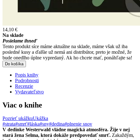
14,10 €
Na sklade
Posielame ihneď
Tento produkt síce máme aktuálne na sklade, máme však už iba
posledné kusy a ďalšie už nemá ani distribútor, preto je možné, že
bude onedlho úplne vypredaný. Ak ho chcete mať, ponáhľajte sa!
Do košíka
Popis knihy
Podrobnosti
Recenzie
Vydavateľstvo
Viac o knihe
Pozrieť ukážku
Ukážka
#strata
#smrť
#láska
#sny
#dedina
#plnenie snov
V dedinke Westerwald vládne magická atmosféra. Žije v nej
stará žena Selma, ktorá dokáže predpovedať smrť.
Zakaždým,