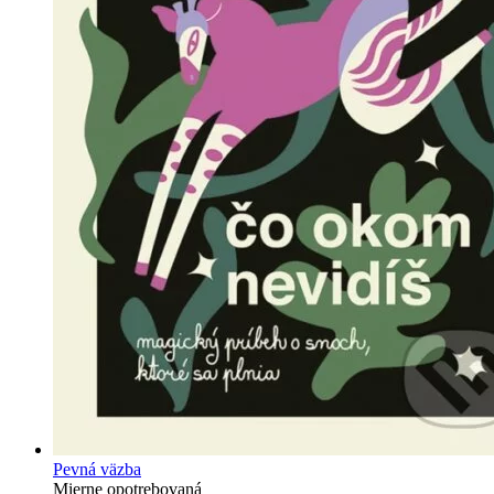
Pevná väzba
Mierne opotrebovaná