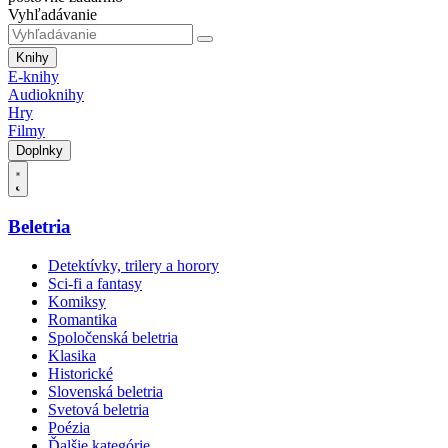
Vyhľadávanie
Knihy
E-knihy
Audioknihy
Hry
Filmy
Doplnky
Beletria
Detektívky, trilery a horory
Sci-fi a fantasy
Komiksy
Romantika
Spoločenská beletria
Klasika
Historické
Slovenská beletria
Svetová beletria
Poézia
Ďalšie kategórie