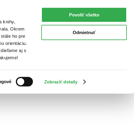
Povoliť všetko
a knihy,
ovala. Okrem
Odmietnuť
stále ho pre
u orientáciu.
dieľame aj s
Ďakujeme!
ngové
Zobraziť detaily