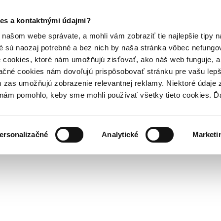
es a kontaktnými údajmi?
našom webe správate, a mohli vám zobraziť tie najlepšie tipy n
é sú naozaj potrebné a bez nich by naša stránka vôbec nefung
 cookies, ktoré nám umožňujú zisťovať, ako náš web funguje, a 
ačné cookies nám dovoľujú prispôsobovať stránku pre vašu lepši
zas umožňujú zobrazenie relevantnej reklamy. Niektoré údaje z
y nám pomohlo, keby sme mohli používať všetky tieto cookies. 
ersonalizačné
Analytické
Marketi