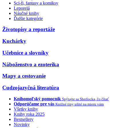
Sci-fi, fantasy a komiksy
Leporelá
Náučné knihy
Ďalšie kategórie
Životopisy a reportáže
Kuchárky
Učebnice a slovníky
Náboženstvo a ezoterika
Mapy a cestovanie
Cudzojazyčná literatúra
Knihomoľský pomocník
Spýtajte sa Sherlocka, čo čítať
Odporúčame pre vás
Knižné tipy ušité na mieru vám
Všetky knihy
Knihy roka 2025
Bestsellery
Novinky