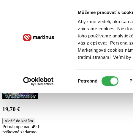
Doručenie
Kníhkupectvá
Knihovrátok
Poukážky
Knižný blog
Kontakt
Môžeme pracovať s cooki
Aby sme vedeli, ako sa na 
zbierame cookies. Niektor
E-knihy
Audioknihy
Hry
Filmy
Knihy
Doplnky
toho používame analytické
vás zlepšovať. Personaliz
Vyhľadávanie
Marketingové cookies nám 
tretími stranami. Veľmi b
Prihlásiť
Výber
Potrebné
P
súhlasu
19,70 €
Vložiť do košíka
Pri nákupe nad 49 €
poštovné zadarmo