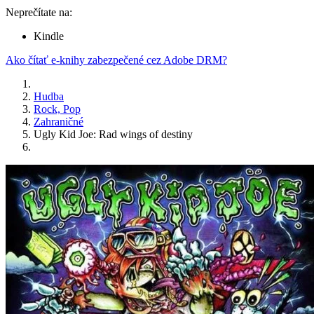
Neprečítate na:
Kindle
Ako čítať e-knihy zabezpečené cez Adobe DRM?
Hudba
Rock, Pop
Zahraničné
Ugly Kid Joe: Rad wings of destiny