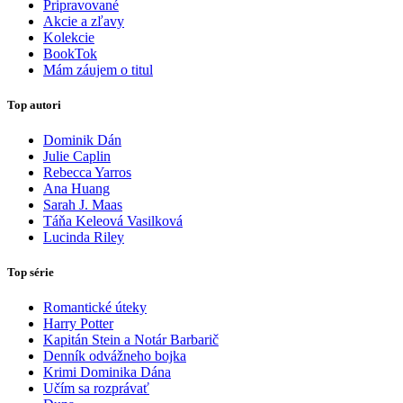
Pripravované
Akcie a zľavy
Kolekcie
BookTok
Mám záujem o titul
Top autori
Dominik Dán
Julie Caplin
Rebecca Yarros
Ana Huang
Sarah J. Maas
Táňa Keleová Vasilková
Lucinda Riley
Top série
Romantické úteky
Harry Potter
Kapitán Stein a Notár Barbarič
Denník odvážneho bojka
Krimi Dominika Dána
Učím sa rozprávať