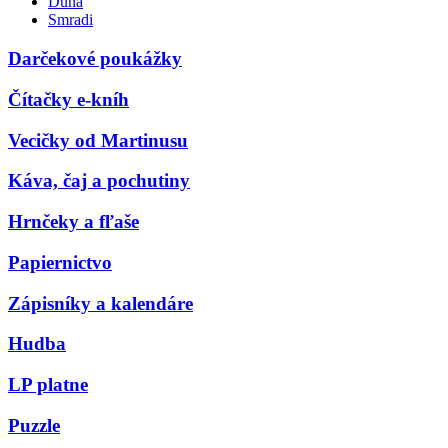
Duna
Smradi
Darčekové poukážky
Čítačky e-kníh
Vecičky od Martinusu
Káva, čaj a pochutiny
Hrnčeky a fľaše
Papiernictvo
Zápisníky a kalendáre
Hudba
LP platne
Puzzle