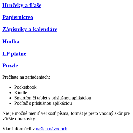
Hrnčeky a fľaše
Papiernictvo
Zápisníky a kalendáre
Hudba
LP platne
Puzzle
Prečítate na zariadeniach:
Pocketbook
Kindle
Smartfón či tablet s príslušnou aplikáciou
Počítač s príslušnou aplikáciou
Nie je možné meniť veľkosť písma, formát je preto vhodný skôr pre
väčšie obrazovky.
Viac informácií v
našich návodoch