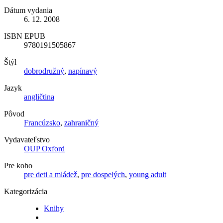
Dátum vydania
6. 12. 2008
ISBN EPUB
9780191505867
Štýl
dobrodružný
,
napínavý
Jazyk
angličtina
Pôvod
Francúzsko
,
zahraničný
Vydavateľstvo
OUP Oxford
Pre koho
pre deti a mládež
,
pre dospelých
,
young adult
Kategorizácia
Knihy