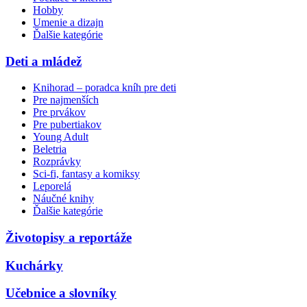
Hobby
Umenie a dizajn
Ďalšie kategórie
Deti a mládež
Knihorad – poradca kníh pre deti
Pre najmenších
Pre prvákov
Pre pubertiakov
Young Adult
Beletria
Rozprávky
Sci-fi, fantasy a komiksy
Leporelá
Náučné knihy
Ďalšie kategórie
Životopisy a reportáže
Kuchárky
Učebnice a slovníky