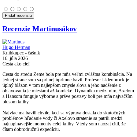
Pridať recenziu
Recenzie Martinusákov
Hugo Herman
Kníhkupec - čašník
16. júla 2026
Cesta ako cieľ
Cesta do stredu Zeme bola pre mňa veľmi zvláštna kombinácia. Na
jednej strane som sa pri nej úprimne bavil. Profesor Lidenbrock je
úplný blázon v tom najlepšom zmysle slova a jeho nadšenie z
objavovania je miestami až komické. Dynamika medzi ním, Axelom
a Hansom funguje výborne a práve postavy boli pre mňa najväčším
plusom knihy.
Najviac ma bavili chvíle, keď sa výprava dostala do skutočných
problémov hľadanie vody či Axelovo stratenie sa patrili medzi
najnapínavejšie momenty celej knihy. Vtedy som naozaj cítil, že
čítam dobrodružnú expedíciu.