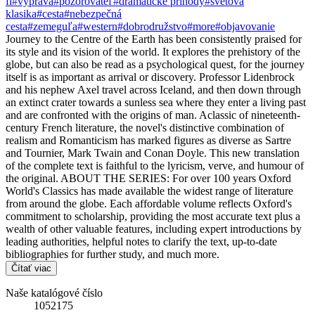
fi
#výprava
#pozorovateľ
#dramatické príhody
#svetová
klasika
#cesta
#nebezpečná
cesta
#zemeguľa
#western
#dobrodružstvo
#more
#objavovanie
Journey to the Centre of the Earth has been consistently praised for
its style and its vision of the world. It explores the prehistory of the
globe, but can also be read as a psychological quest, for the journey
itself is as important as arrival or discovery. Professor Lidenbrock
and his nephew Axel travel across Iceland, and then down through
an extinct crater towards a sunless sea where they enter a living past
and are confronted with the origins of man. Aclassic of nineteenth-
century French literature, the novel's distinctive combination of
realism and Romanticism has marked figures as diverse as Sartre
and Tournier, Mark Twain and Conan Doyle. This new translation
of the complete text is faithful to the lyricism, verve, and humour of
the original. ABOUT THE SERIES: For over 100 years Oxford
World's Classics has made available the widest range of literature
from around the globe. Each affordable volume reflects Oxford's
commitment to scholarship, providing the most accurate text plus a
wealth of other valuable features, including expert introductions by
leading authorities, helpful notes to clarify the text, up-to-date
bibliographies for further study, and much more.
Čítať viac
Naše katalógové číslo
1052175