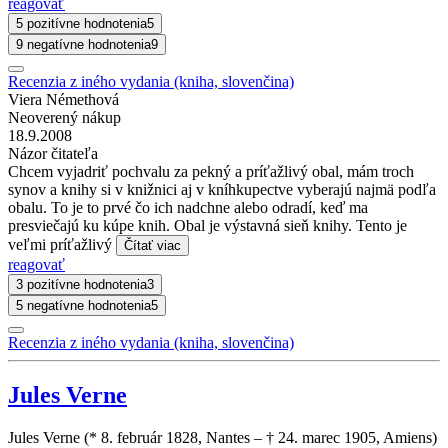
reagovať
5 pozitívne hodnotenia
5
9 negatívne hodnotenia
9
Recenzia z iného vydania (kniha, slovenčina)
Viera Némethová
Neoverený nákup
18.9.2008
Názor čitateľa
Chcem vyjadriť pochvalu za pekný a príťažlivý obal, mám troch
synov a knihy si v knižnici aj v kníhkupectve vyberajú najmä podľa
obalu. To je to prvé čo ich nadchne alebo odradí, keď ma
presviečajú ku kúpe knih. Obal je výstavná sieň knihy. Tento je
veľmi príťažlivý
Čítať viac
reagovať
3 pozitívne hodnotenia
3
5 negatívne hodnotenia
5
Recenzia z iného vydania (kniha, slovenčina)
Jules Verne
Jules Verne (* 8. február 1828, Nantes – † 24. marec 1905, Amiens)