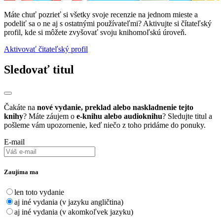
Máte chuť pozrieť si všetky svoje recenzie na jednom mieste a
podeliť sa o ne aj s ostatnými používateľmi? Aktivujte si čítateľský
profil, kde si môžete zvyšovať svoju knihomoľskú úroveň.
Aktivovať čitateľský profil
Sledovať titul
Čakáte na
nové vydanie, preklad alebo naskladnenie tejto
knihy
? Máte záujem o
e-knihu alebo audioknihu
? Sledujte titul a
pošleme vám upozornenie, keď niečo z toho pridáme do ponuky.
E-mail
Zaujíma ma
len toto vydanie
aj iné vydania (v jazyku angličtina)
aj iné vydania (v akomkoľvek jazyku)