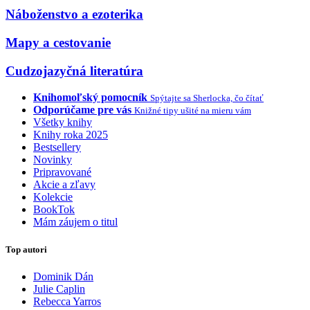
Náboženstvo a ezoterika
Mapy a cestovanie
Cudzojazyčná literatúra
Knihomoľský pomocník
Spýtajte sa Sherlocka, čo čítať
Odporúčame pre vás
Knižné tipy ušité na mieru vám
Všetky knihy
Knihy roka 2025
Bestsellery
Novinky
Pripravované
Akcie a zľavy
Kolekcie
BookTok
Mám záujem o titul
Top autori
Dominik Dán
Julie Caplin
Rebecca Yarros