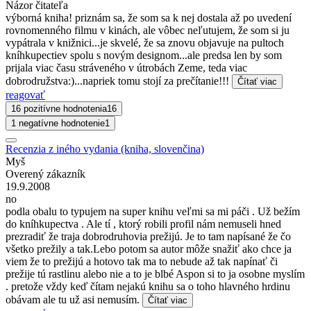
Názor čitateľa
výborná kniha! priznám sa, že som sa k nej dostala až po uvedení
rovnomenného filmu v kinách, ale vôbec neľutujem, že som si ju
vypátrala v knižnici...je skvelé, že sa znovu objavuje na pultoch
kníhkupectiev spolu s novým designom...ale predsa len by som
prijala viac času stráveného v útrobách Zeme, teda viac
dobrodružstva:)...napriek tomu stojí za prečítanie!!!
Čítať viac
reagovať
16 pozitívne hodnotenia
16
1 negatívne hodnotenie
1
Recenzia z iného vydania (kniha, slovenčina)
Myš
Overený zákazník
19.9.2008
no
podla obalu to typujem na super knihu veľmi sa mi páči . Už bežím
do kníhkupectva . Ale tí , ktorý robili profil nám nemuseli hned
prezradiť že traja dobrodruhovia prežijú. Je to tam napísané že čo
všetko prežily a tak.Lebo potom sa autor môže snažiť ako chce ja
viem že to prežijú a hotovo tak ma to nebude až tak napínať či
prežije tú rastlinu alebo nie a to je blbé Aspon si to ja osobne myslím
. pretože vždy keď čítam nejakú knihu sa o toho hlavného hrdinu
obávam ale tu už asi nemusím.
Čítať viac