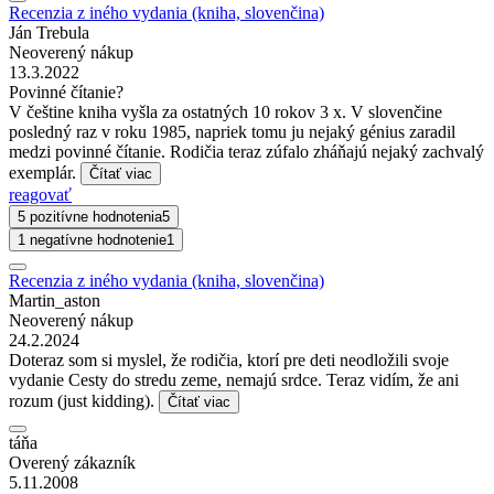
Recenzia z iného vydania (kniha, slovenčina)
Ján Trebula
Neoverený nákup
13.3.2022
Povinné čítanie?
V češtine kniha vyšla za ostatných 10 rokov 3 x. V slovenčine
posledný raz v roku 1985, napriek tomu ju nejaký génius zaradil
medzi povinné čítanie. Rodičia teraz zúfalo zháňajú nejaký zachvalý
exemplár.
Čítať viac
reagovať
5 pozitívne hodnotenia
5
1 negatívne hodnotenie
1
Recenzia z iného vydania (kniha, slovenčina)
Martin_aston
Neoverený nákup
24.2.2024
Doteraz som si myslel, že rodičia, ktorí pre deti neodložili svoje
vydanie Cesty do stredu zeme, nemajú srdce. Teraz vidím, že ani
rozum (just kidding).
Čítať viac
táňa
Overený zákazník
5.11.2008