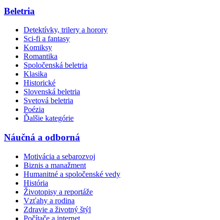
Beletria
Detektívky, trilery a horory
Sci-fi a fantasy
Komiksy
Romantika
Spoločenská beletria
Klasika
Historické
Slovenská beletria
Svetová beletria
Poézia
Ďalšie kategórie
Náučná a odborná
Motivácia a sebarozvoj
Biznis a manažment
Humanitné a spoločenské vedy
História
Životopisy a reportáže
Vzťahy a rodina
Zdravie a životný štýl
Počítače a internet