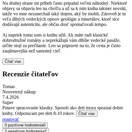
Na druhej strane mi príbeh často pripadal veľmi náhodný. Niektoré
objavy sa objavia len na chvíľu a už sa k nim kniha takmer nevráti,
takže vo mne nezanechali taký dojem, aký by mohli. Zároveň je tu
veľa dlhých vedeckých opisov geológie a minerálov, ktoré síce
dodávajú autenticitu, ale občas dosť spomaľovali tempo.
Aj napriek tomu som si knihu užil. Ak máte radi klasické
dobrodružné romány a neprekážajú vám dlhšie vedecké pasáže,
určite stojí za prečítanie. Len sa pripravte na to, že cesta je často
zaujímavejšia než samotný cieľ.
Čítať viac
Recenzie čitateľov
Tomas
Neoverený nákup
7.4.2026
Super
Putave spracovanie klasiky. Sposob ako deti mozu spoznat dobre
knihy. Odporucam pre deti 8-10 rokov.
Čítať viac
reagovať
0 pozitívne hodnotenia
0
2 negatívne hodnotenia
2