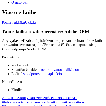
O autorovi
Viac o e-knihe
Pozrieť ukážku
Ukážka
Táto e-kniha je zabezpečená cez Adobe DRM
Aby vydavateľ zabránil pirátskemu kopírovaniu, chráni túto e-knihu
šifrovaním. Prečítať si ju môžete len na čítačkách a aplikáciách,
ktoré podporujú Adobe DRM.
Prečítate na:
Pocketbook
Smartfón či tablet
s podporovanou aplikáciou
Počítač
s podporovanou aplikáciou
Neprečítate na:
Kindle
Ako čítať e-knihy zabezpečené cez Adobe DRM?
#Jules Verne
#dosahovanie cieľov
#kariéra
#komiks
#sci-