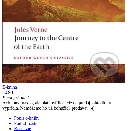
E-kniha
8,69 €
Predaj skončil
Ach, mrzí nás to, ale platnosť licencie na predaj tohto titulu
vypršala. Nemôžeme ho už bohužiaľ predávať :-(
Popis e-knihy
Podrobnosti
Recenzie