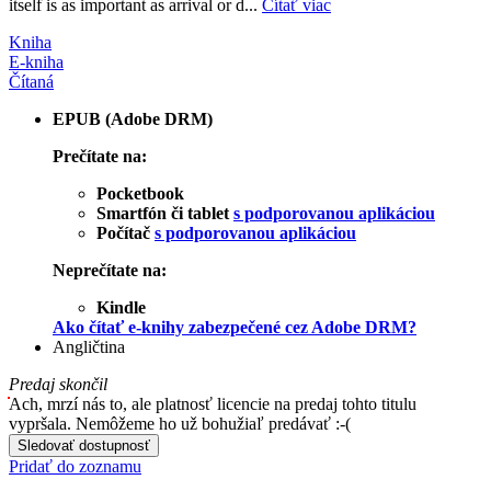
itself is as important as arrival or d...
Čítať viac
Kniha
E-kniha
Čítaná
EPUB (Adobe DRM)
Prečítate na:
Pocketbook
Smartfón či tablet
s podporovanou aplikáciou
Počítač
s podporovanou aplikáciou
Neprečítate na:
Kindle
Ako čítať e-knihy zabezpečené cez Adobe DRM?
Angličtina
Predaj skončil
Ach, mrzí nás to, ale platnosť licencie na predaj tohto titulu
vypršala. Nemôžeme ho už bohužiaľ predávať :-(
Sledovať dostupnosť
Pridať do zoznamu