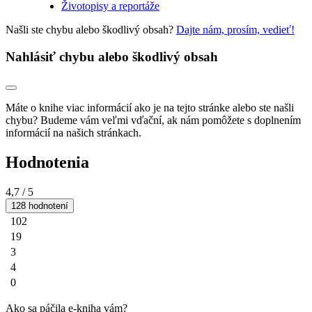
Životopisy a reportáže
Našli ste chybu alebo škodlivý obsah?
Dajte nám, prosím, vedieť!
Nahlásiť chybu alebo škodlivý obsah
Máte o knihe viac informácií ako je na tejto stránke alebo ste našli
chybu? Budeme vám veľmi vďační, ak nám pomôžete s doplnením
informácií na našich stránkach.
Hodnotenia
4,7
/ 5
128 hodnotení
102
19
3
4
0
Ako sa páčila e-kniha vám?