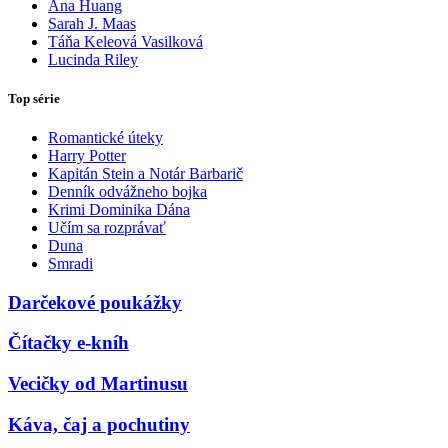
Ana Huang
Sarah J. Maas
Táňa Keleová Vasilková
Lucinda Riley
Top série
Romantické úteky
Harry Potter
Kapitán Stein a Notár Barbarič
Denník odvážneho bojka
Krimi Dominika Dána
Učím sa rozprávať
Duna
Smradi
Darčekové poukážky
Čítačky e-kníh
Vecičky od Martinusu
Káva, čaj a pochutiny