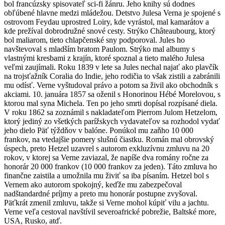
bol francúzsky spisovateľ sci-fi žánru. Jeho knihy sú dodnes
obľúbené hlavne medzi mládežou. Detstvo Julesa Verna je spojené s
ostrovom Feydau uprostred Loiry, kde vyrástol, mal kamarátov a
kde prežíval dobrodružné snové cesty. Strýko Châteaubourg, ktorý
bol maliarom, tieto chlapčenské sny podporoval. Jules ho
navštevoval s mladším bratom Paulom. Strýko mal albumy s
vlastnými kresbami z krajín, ktoré spoznal a tieto malého Julesa
veľmi zaujímali. Roku 1839 v lete sa Jules nechal najať ako plavčík
na trojsťažník Coralia do Indie, jeho rodičia to však zistili a zabránili
mu odísť. Verne vyštudoval právo a potom sa živil ako obchodník s
akciami. 10. januára 1857 sa oženil s Honorinou Hébé Morelovou, s
ktorou mal syna Michela. Ten po jeho smrti dopísal rozpísané diela.
V roku 1862 sa zoznámil s nakladateľom Pierrom Julom Hetzelom,
ktorý jediný zo všetkých parížskych vydavateľov sa rozhodol vydať
jeho dielo Päť týždňov v balóne. Ponúkol mu zaňho 10 000
frankov, na vtedajšie pomery slušnú čiastku. Román mal obrovský
úspech, preto Hetzel uzavrel s autorom exkluzívnu zmluvu na 20
rokov, v ktorej sa Verne zaviazal, že napíše dva romány ročne za
honorár 20 000 frankov (10 000 frankov za jeden). Táto zmluva ho
finančne zaistila a umožnila mu živiť sa iba písaním. Hetzel bol s
Vernem ako autorom spokojný, keďže mu zabezpečoval
nadštandardné príjmy a preto mu honorár postupne zvyšoval.
Päťkrát zmenil zmluvu, takže si Verne mohol kúpiť vilu a jachtu.
Verne veľa cestoval navštívil severoafrické pobrežie, Baltské more,
USA, Rusko, atď.