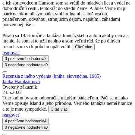
a ich sprievodcom Hansom som sa vrátil do mladých liet a vydal na
dobrodružnú cestu, tentokrát do stredu Zeme. A Jules Verne mi ju
patrične okorenil sympatickými hrdinami, statočnosťou,
priateľstvom, odvahou, strhujúcim dejom, napätím i záhadami
podzemnej ríše…
Písalo sa 19. storočie a fantázia francúzskeho autora akoby nemala
hraníc. Ja som si to užil naplno a som veľmi rád, že po dlhých
rokoch som sa k príbehu opäť vrátil.
Čítať viac
reagovať
3 pozitívne hodnotenia
3
0 negatívne hodnotenia
0
Recenzia z iného vydania (kniha, slovenčina, 1985)
Janka Haraksimová
Overený zákazník
23.5.2022
Tuto knihu by som odporučila mladým bádateľom. Páči sa mi ako
Verne opisuje Island a jeho prírodou. Verného fantázia nemá hranice
a to je mne sympatické.
Čítať viac
reagovať
4 pozitívne hodnotenia
4
0 negatívne hodnotenia
0