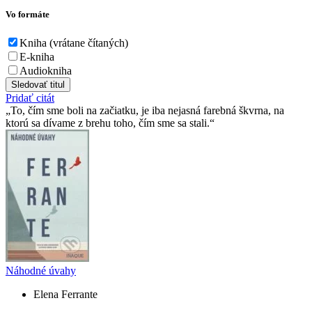
Vo formáte
Kniha (vrátane čítaných)
E-kniha
Audiokniha
Sledovať titul
Pridať citát
To, čím sme boli na začiatku, je iba nejasná farebná škvrna, na
ktorú sa dívame z brehu toho, čím sme sa stali.
Náhodné úvahy
Elena Ferrante