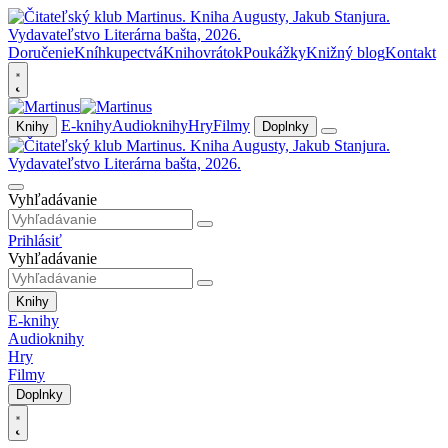
Doručenie
Kníhkupectvá
Knihovrátok
Poukážky
Knižný blog
Kontakt
E-knihy
Audioknihy
Hry
Filmy
Knihy
Doplnky
Vyhľadávanie
Prihlásiť
Vyhľadávanie
Knihy
E-knihy
Audioknihy
Hry
Filmy
Doplnky