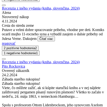
Recenzia z iného vydania (kniha, slovenčina, 2024)
Alena
Neoverený nákup
4.11.2024
Cesta do stredu zeme
Putave a velmi dobre spracovanie pribehu, vhodne pre deti. Komiks
ocaril mojho 11-rocneho syna a vzbudil zaujem o dalsie pribehy od
Julesa Verne. Dakujem
Čítať viac
reagovať
2 pozitívne hodnotenia
2
1 negatívne hodnotenie
1
Recenzia z iného vydania (kniha, slovenčina, 2024)
Pito Rockovica
Overený zákazník
24.2.2024
Záhada starého rukopisu!
Záhada starého rukopisu!
Viete, čo môžete zažiť, ak si kúpite staručkú knihu a v nej nájdete
zašifrovaný pergamen písaný runovým písmom? Všetko to začalo v
nedeľu, 24. mája 1863, v nemeckom Hamburgu…
Spolu s profesorom Ottom Lidenbrockom, jeho synovcom Axelom