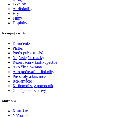
E-knihy
Audioknihy
Hry
Filmy
Doplnky
Nakupujte u nás
Doručenie
Platba
Prečo práve u nás?
Najčastejšie otázky
Rezervácia v kníhkupectve
Ako čítať e-knihy
Ako počúvať audioknihy
Pre školy a knižnice
Reklamácie
Knihomoľský pomocník
Odstúpiť od zmluvy
Martinus
Kontakty
Náš príbeh