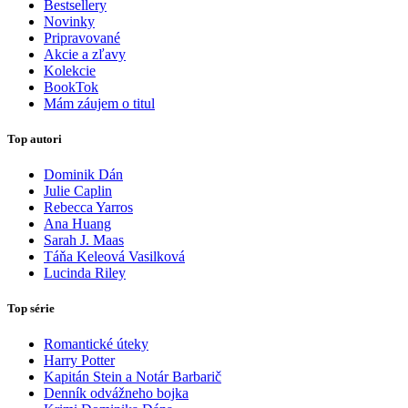
Bestsellery
Novinky
Pripravované
Akcie a zľavy
Kolekcie
BookTok
Mám záujem o titul
Top autori
Dominik Dán
Julie Caplin
Rebecca Yarros
Ana Huang
Sarah J. Maas
Táňa Keleová Vasilková
Lucinda Riley
Top série
Romantické úteky
Harry Potter
Kapitán Stein a Notár Barbarič
Denník odvážneho bojka