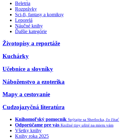
Beletria
Rozprávky
Sci-fi, fantasy a komiksy
Leporelá
Náučné knihy
Ďalšie kategórie
Životopisy a reportáže
Kuchárky
Učebnice a slovníky
Náboženstvo a ezoterika
Mapy a cestovanie
Cudzojazyčná literatúra
Knihomoľský pomocník
Spýtajte sa Sherlocka, čo čítať
Odporúčame pre vás
Knižné tipy ušité na mieru vám
Všetky knihy
Knihy roka 2025