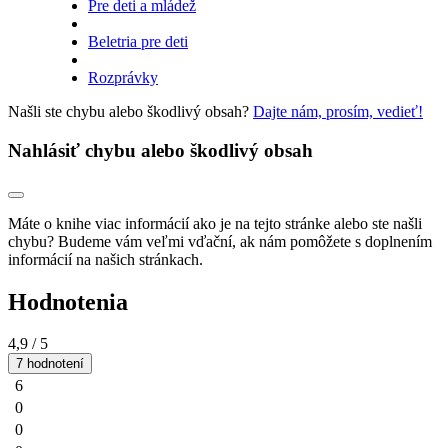
Pre deti a mládež
Beletria pre deti
Rozprávky
Našli ste chybu alebo škodlivý obsah?
Dajte nám, prosím, vedieť!
Nahlásiť chybu alebo škodlivý obsah
Máte o knihe viac informácií ako je na tejto stránke alebo ste našli
chybu? Budeme vám veľmi vďační, ak nám pomôžete s doplnením
informácií na našich stránkach.
Hodnotenia
4,9
/ 5
7 hodnotení
6
0
0