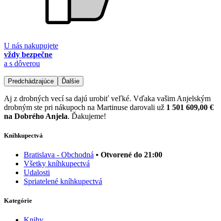
U nás nakupujete
vždy bezpečne
a s dôverou
Predchádzajúce
Ďalšie
Aj z drobných vecí sa dajú urobiť veľké. Vďaka vašim Anjelským
drobným ste pri nákupoch na Martinuse darovali už
1 501 609,00 €
na Dobrého Anjela
. Ďakujeme!
Kníhkupectvá
Bratislava - Obchodná
• Otvorené do 21:00
Všetky kníhkupectvá
Udalosti
Spriatelené kníhkupectvá
Kategórie
Knihy