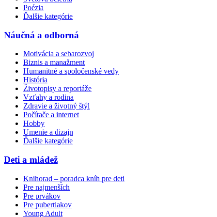
Poézia
Ďalšie kategórie
Náučná a odborná
Motivácia a sebarozvoj
Biznis a manažment
Humanitné a spoločenské vedy
História
Životopisy a reportáže
Vzťahy a rodina
Zdravie a životný štýl
Počítače a internet
Hobby
Umenie a dizajn
Ďalšie kategórie
Deti a mládež
Knihorad – poradca kníh pre deti
Pre najmenších
Pre prvákov
Pre pubertiakov
Young Adult