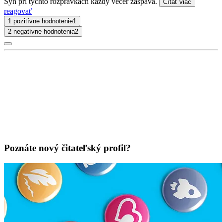
Syn pri týchto rozprávkach každý večer zaspáva.
Čítať viac
reagovať
1 pozitívne hodnotenie
1
2 negatívne hodnotenia
2
Poznáte nový čitateľský profil?