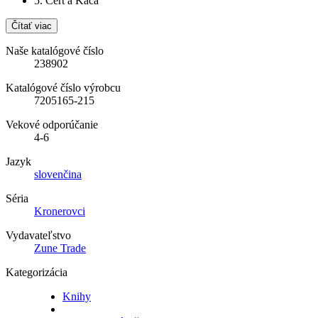
5. Čert a Kača
Čítať viac
Naše katalógové číslo
238902
Katalógové číslo výrobcu
7205165-215
Vekové odporúčanie
4-6
Jazyk
slovenčina
Séria
Kronerovci
Vydavateľstvo
Zune Trade
Kategorizácia
Knihy