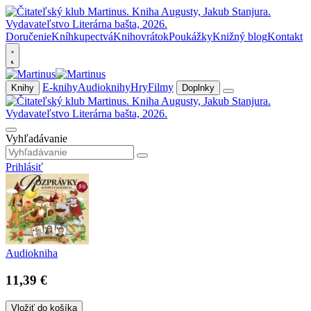
Doručenie
Kníhkupectvá
Knihovrátok
Poukážky
Knižný blog
Kontakt
E-knihy
Audioknihy
Hry
Filmy
Knihy
Doplnky
Vyhľadávanie
Prihlásiť
Audiokniha
11,39 €
Vložiť do košíka