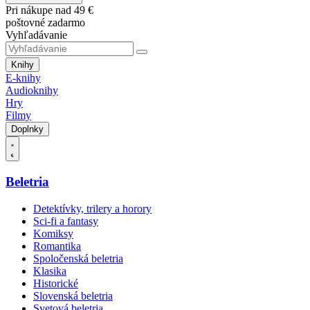
Pri nákupe nad 49 €
poštovné zadarmo
Vyhľadávanie
Knihy
E-knihy
Audioknihy
Hry
Filmy
Doplnky
Beletria
Detektívky, trilery a horory
Sci-fi a fantasy
Komiksy
Romantika
Spoločenská beletria
Klasika
Historické
Slovenská beletria
Svetová beletria