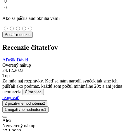
0
0
Ako sa páčila audiokniha vám?
Pridať recenziu
Recenzie čitateľov
Aľušík Dávid
Overený nákup
24.12.2023
Top
Za mňa naj rozprávky. Keď sa nám narodil synček tak sme ich
púšťali ako podmaz, každú som počul minimálne 20x a ani jedna
neomrzela
Čítať viac
reagovať
2 pozitívne hodnotenia
2
1 negatívne hodnotenie
1
Alex
Neoverený nákup
27.1.2022