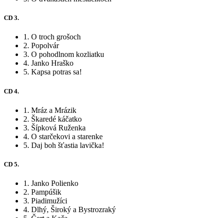
CD 3.
1. O troch grošoch
2. Popolvár
3. O pohodlnom kozliatku
4. Janko Hraško
5. Kapsa potras sa!
CD 4.
1. Mráz a Mrázik
2. Škaredé káčatko
3. Šípková Ruženka
4. O starčekovi a starenke
5. Daj boh šťastia lavička!
CD 5.
1. Janko Polienko
2. Pampúšik
3. Piadimužíci
4. Dlhý, Široký a Bystrozraký