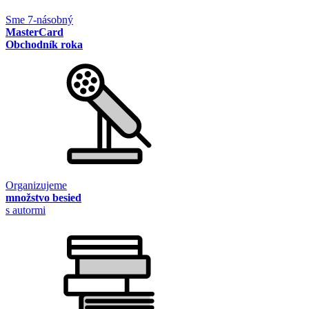
Sme 7-násobný
MasterCard
Obchodník roka
Organizujeme
množstvo besied
s autormi