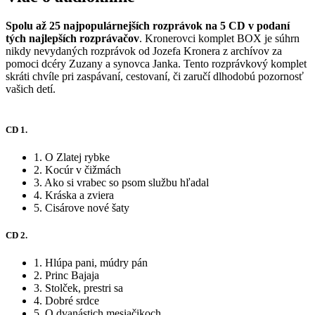
Spolu až 25 najpopulárnejších rozprávok na 5 CD v podaní
tých najlepších rozprávačov
. Kronerovci komplet BOX je súhrn
nikdy nevydaných rozprávok od Jozefa Kronera z archívov za
pomoci dcéry Zuzany a synovca Janka. Tento rozprávkový komplet
skráti chvíle pri zaspávaní, cestovaní, či zaručí dlhodobú pozornosť
vašich detí.
CD 1.
1. O Zlatej rybke
2. Kocúr v čižmách
3. Ako si vrabec so psom službu hľadal
4. Kráska a zviera
5. Cisárove nové šaty
CD 2.
1. Hlúpa pani, múdry pán
2. Princ Bajaja
3. Stolček, prestri sa
4. Dobré srdce
5. O dvanástich mesiačikoch