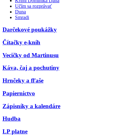
Krimi Dominika Dána
Učím sa rozprávať
Duna
Smradi
Darčekové poukážky
Čítačky e-kníh
Vecičky od Martinusu
Káva, čaj a pochutiny
Hrnčeky a fľaše
Papiernictvo
Zápisníky a kalendáre
Hudba
LP platne