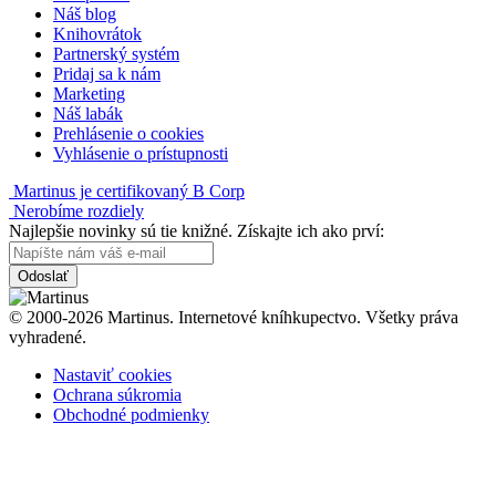
Náš blog
Knihovrátok
Partnerský systém
Pridaj sa k nám
Marketing
Náš labák
Prehlásenie o cookies
Vyhlásenie o prístupnosti
Martinus je certifikovaný B Corp
Nerobíme rozdiely
Najlepšie novinky sú tie knižné. Získajte ich ako prví:
Odoslať
© 2000-2026 Martinus. Internetové kníhkupectvo. Všetky práva
vyhradené.
Nastaviť cookies
Ochrana súkromia
Obchodné podmienky