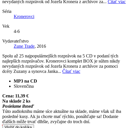
nevydaných rozprávok od Jozefa Kronera z archívov za...
Čítať viac
Séria
Kronerovci
Vek
4-6
Vydavateľstvo
Zune Trade
, 2016
Spolu až 25 najpopulárnejších rozprávok na 5 CD v podaní tých
najlepších rozprávačov. Kronerovci komplet BOX je súhrn nikdy
nevydaných rozprávok od Jozefa Kronera z archívov za pomoci
dcéry Zuzany a synovca Janka...
Čítať viac
MP3 na CD
Slovenčina
Cena:
11,39 €
Na sklade 2 ks
Posielame ihneď
Túto audioknihu máme síce aktuálne na sklade, máme však už iba
posledné kusy. Ak ju chcete mať rýchlo, ponáhľajte sa! Dodanie
ďalších môže trvať dlhšie, zvyčajne do troch dní.
Vložiť do košíka