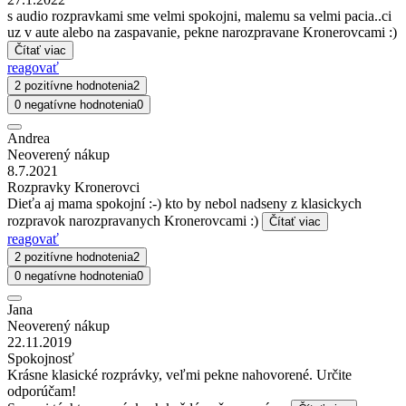
s audio rozpravkami sme velmi spokojni, malemu sa velmi pacia..ci
uz v aute alebo na zaspavanie, pekne narozpravane Kronerovcami :)
Čítať viac
reagovať
2 pozitívne hodnotenia
2
0 negatívne hodnotenia
0
Andrea
Neoverený nákup
8.7.2021
Rozpravky Kronerovci
Dieťa aj mama spokojní :-) kto by nebol nadseny z klasickych
rozpravok narozpravanych Kronerovcami :)
Čítať viac
reagovať
2 pozitívne hodnotenia
2
0 negatívne hodnotenia
0
Jana
Neoverený nákup
22.11.2019
Spokojnosť
Krásne klasické rozprávky, veľmi pekne nahovorené. Určite
odporúčam!