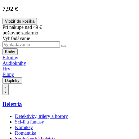
7,92 €
Vložiť do košíka
Pri nákupe nad 49 €
poštovné zadarmo
Vyhľadávanie
Knihy
E-knihy
Audioknihy
Hry
Filmy
Doplnky
Beletria
Detektívky, trilery a horory
Sci-fi a fantasy
Komiksy
Romantika
Spoločenská beletria