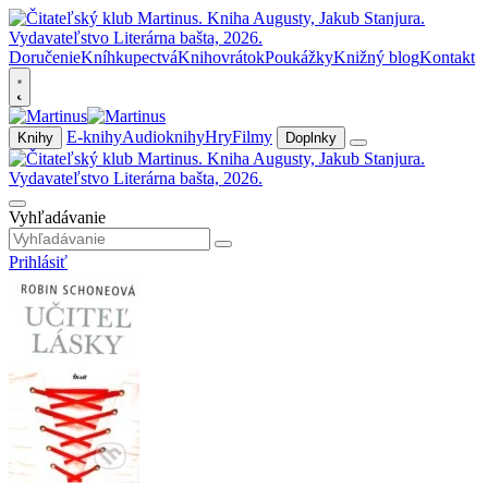
Doručenie
Kníhkupectvá
Knihovrátok
Poukážky
Knižný blog
Kontakt
E-knihy
Audioknihy
Hry
Filmy
Knihy
Doplnky
Vyhľadávanie
Prihlásiť