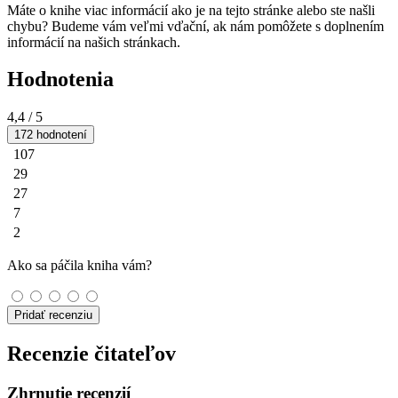
Máte o knihe viac informácií ako je na tejto stránke alebo ste našli
chybu? Budeme vám veľmi vďační, ak nám pomôžete s doplnením
informácií na našich stránkach.
Hodnotenia
4,4
/ 5
172 hodnotení
107
29
27
7
2
Ako sa páčila kniha vám?
Pridať recenziu
Recenzie čitateľov
Zhrnutie recenzií