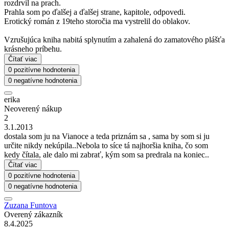
rozdrvil na prach.
Prahla som po ďalšej a ďalšej strane, kapitole, odpovedi.
Erotický román z 19teho storočia ma vystrelil do oblakov.
Vzrušujúca kniha nabitá splynutím a zahalená do zamatového plášťa
krásneho príbehu.
Čítať viac
0 pozitívne hodnotenia
0 negatívne hodnotenia
erika
Neoverený nákup
2
3.1.2013
dostala som ju na Vianoce a teda priznám sa , sama by som si ju
určite nikdy nekúpila..Nebola to síce tá najhoršia kniha, čo som
kedy čítala, ale dalo mi zabrať, kým som sa predrala na koniec..
Čítať viac
0 pozitívne hodnotenia
0 negatívne hodnotenia
Zuzana Funtova
Overený zákazník
8.4.2025