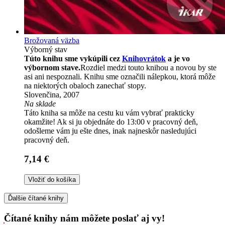
Brožovaná väzba
Výborný stav
Túto knihu sme vykúpili cez
Knihovrátok
a je vo
výbornom stave.
Rozdiel medzi touto knihou a novou by ste
asi ani nespoznali. Knihu sme označili nálepkou, ktorá môže
na niektorých obaloch zanechať stopy.
Slovenčina, 2007
Na sklade
Táto kniha sa môže na cestu ku vám vybrať prakticky
okamžite! Ak si ju objednáte do 13:00 v pracovný deň,
odošleme vám ju ešte dnes, inak najneskôr nasledujúci
pracovný deň.
7,14 €
Vložiť do košíka
Ďalšie čítané knihy
Čítané knihy nám môžete poslať aj vy!