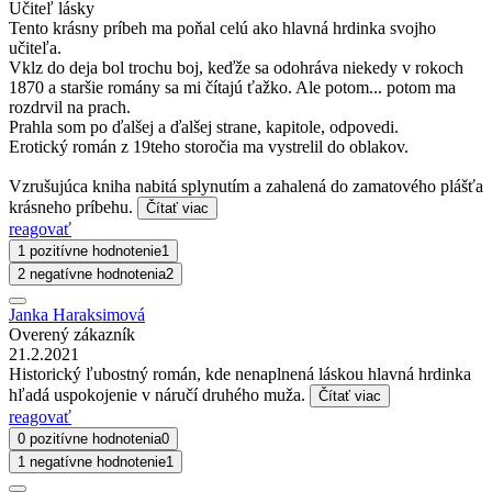
Učiteľ lásky
Tento krásny príbeh ma poňal celú ako hlavná hrdinka svojho
učiteľa.
Vklz do deja bol trochu boj, keďže sa odohráva niekedy v rokoch
1870 a staršie romány sa mi čítajú ťažko. Ale potom... potom ma
rozdrvil na prach.
Prahla som po ďalšej a ďalšej strane, kapitole, odpovedi.
Erotický román z 19teho storočia ma vystrelil do oblakov.
Vzrušujúca kniha nabitá splynutím a zahalená do zamatového plášťa
krásneho príbehu.
Čítať viac
reagovať
1 pozitívne hodnotenie
1
2 negatívne hodnotenia
2
Janka Haraksimová
Overený zákazník
21.2.2021
Historický ľubostný román, kde nenaplnená láskou hlavná hrdinka
hľadá uspokojenie v náručí druhého muža.
Čítať viac
reagovať
0 pozitívne hodnotenia
0
1 negatívne hodnotenie
1