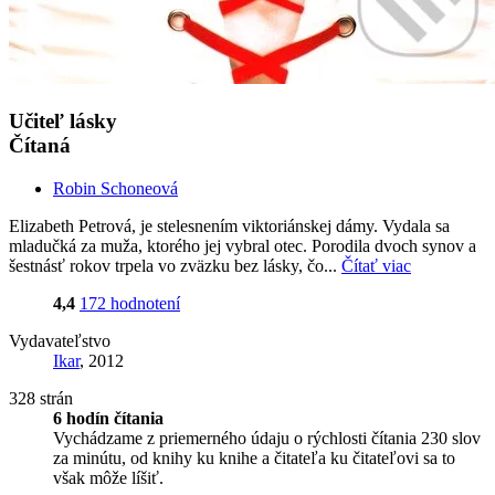
Učiteľ lásky
Čítaná
Robin Schoneová
Elizabeth Petrová, je stelesnením viktoriánskej dámy. Vydala sa
mladučká za muža, ktorého jej vybral otec. Porodila dvoch synov a
šestnásť rokov trpela vo zväzku bez lásky, čo...
Čítať viac
4,4
172 hodnotení
Vydavateľstvo
Ikar
, 2012
328 strán
6 hodín čítania
Vychádzame z priemerného údaju o rýchlosti čítania 230 slov
za minútu, od knihy ku knihe a čitateľa ku čitateľovi sa to
však môže líšiť.