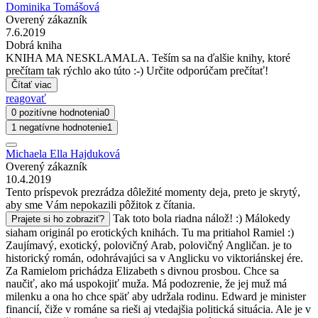
Dominika Tomášová
Overený zákazník
7.6.2019
Dobrá kniha
KNIHA MA NESKLAMALA. Teším sa na ďalšie knihy, ktoré
prečítam tak rýchlo ako túto :-) Určite odporúčam prečítať!
Čítať viac
reagovať
0 pozitívne hodnotenia
0
1 negatívne hodnotenie
1
Michaela Ella Hajduková
Overený zákazník
10.4.2019
Tento príspevok prezrádza dôležité momenty deja, preto je skrytý,
aby sme Vám nepokazili pôžitok z čítania.
Tak toto bola riadna nálož! :) Málokedy
Prajete si ho zobraziť?
siaham originál po erotických knihách. Tu ma pritiahol Ramiel :)
Zaujímavý, exotický, polovičný Arab, polovičný Angličan. je to
historický román, odohrávajúci sa v Anglicku vo viktoriánskej ére.
Za Ramielom prichádza Elizabeth s divnou prosbou. Chce sa
naučiť, ako má uspokojiť muža. Má podozrenie, že jej muž má
milenku a ona ho chce späť aby udržala rodinu. Edward je minister
financií, čiže v románe sa rieši aj vtedajšia politická situácia. Ale je v