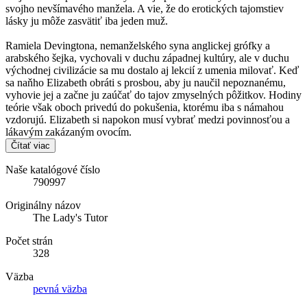
svojho nevšímavého manžela. A vie, že do erotických tajomstiev
lásky ju môže zasvätiť iba jeden muž.
Ramiela Devingtona, nemanželského syna anglickej grófky a
arabského šejka, vychovali v duchu západnej kultúry, ale v duchu
východnej civilizácie sa mu dostalo aj lekcií z umenia milovať. Keď
sa naňho Elizabeth obráti s prosbou, aby ju naučil nepoznanému,
vyhovie jej a začne ju zaúčať do tajov zmyselných pôžitkov. Hodiny
teórie však oboch privedú do pokušenia, ktorému iba s námahou
vzdorujú. Elizabeth si napokon musí vybrať medzi povinnosťou a
lákavým zakázaným ovocím.
Čítať viac
Naše katalógové číslo
790997
Originálny názov
The Lady's Tutor
Počet strán
328
Väzba
pevná väzba