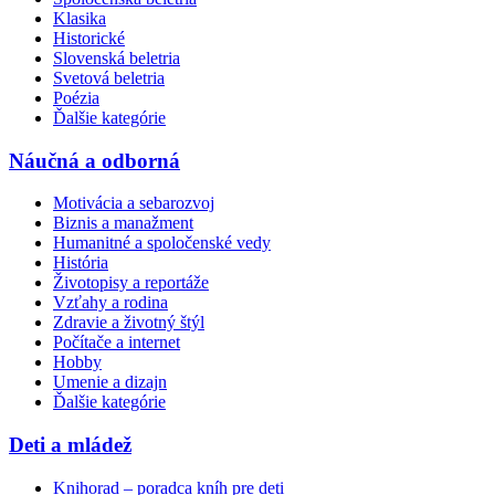
Klasika
Historické
Slovenská beletria
Svetová beletria
Poézia
Ďalšie kategórie
Náučná a odborná
Motivácia a sebarozvoj
Biznis a manažment
Humanitné a spoločenské vedy
História
Životopisy a reportáže
Vzťahy a rodina
Zdravie a životný štýl
Počítače a internet
Hobby
Umenie a dizajn
Ďalšie kategórie
Deti a mládež
Knihorad – poradca kníh pre deti