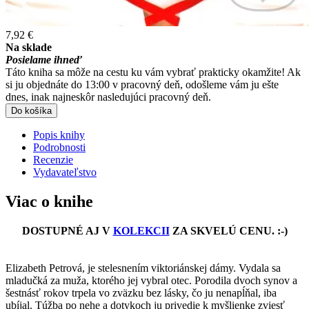
7,92 €
Na sklade
Posielame ihneď
Táto kniha sa môže na cestu ku vám vybrať prakticky okamžite! Ak
si ju objednáte do 13:00 v pracovný deň, odošleme vám ju ešte
dnes, inak najneskôr nasledujúci pracovný deň.
Do košíka
Popis knihy
Podrobnosti
Recenzie
Vydavateľstvo
Viac o knihe
DOSTUPNÉ AJ V
KOLEKCII
ZA SKVELÚ CENU. :-)
Elizabeth Petrová, je stelesnením viktoriánskej dámy. Vydala sa
mladučká za muža, ktorého jej vybral otec. Porodila dvoch synov a
šestnásť rokov trpela vo zväzku bez lásky, čo ju nenapĺňal, iba
ubíjal. Túžba po nehe a dotykoch ju privedie k myšlienke zviesť