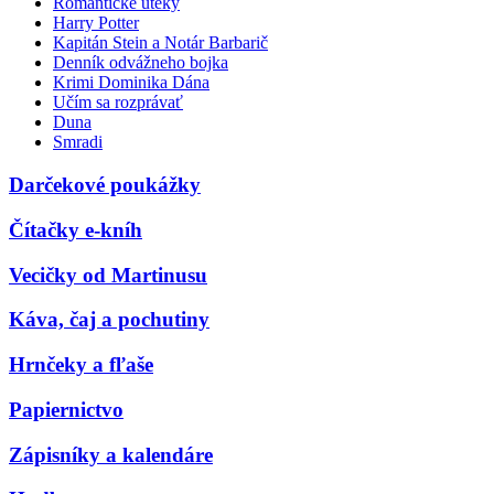
Romantické úteky
Harry Potter
Kapitán Stein a Notár Barbarič
Denník odvážneho bojka
Krimi Dominika Dána
Učím sa rozprávať
Duna
Smradi
Darčekové poukážky
Čítačky e-kníh
Vecičky od Martinusu
Káva, čaj a pochutiny
Hrnčeky a fľaše
Papiernictvo
Zápisníky a kalendáre