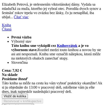
Elizabeth Petrová, je stelesnením viktoriánskej dámy. Vydala sa
mladučká za muža, ktorého jej vybral otec. Porodila dvoch synov a
šestnásť rokov trpela vo zväzku bez lásky, čo ju nenapĺňal, iba
ubíjal...
Čítať viac
Kniha
Čítaná
Pevná väzba
Výborný stav
Túto knihu sme vykúpili cez
Knihovrátok
a je vo
výbornom stave.
Rozdiel medzi touto knihou a novou by ste
asi ani nespoznali. Knihu sme označili nálepkou, ktorá môže
na niektorých obaloch zanechať stopy.
Slovenčina
Cena:
7,92 €
Na sklade
Posielame ihneď
Táto kniha sa môže na cestu ku vám vybrať prakticky okamžite! Ak
si ju objednáte do 13:00 v pracovný deň, odošleme vám ju ešte
dnes, inak najneskôr nasledujúci pracovný deň.
Vložiť do košíka
Rezervovať v kníhkupectve