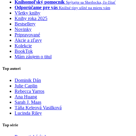
Knihomoľský pomocník
Spýtajte sa Sherlocka, čo čítať
Odporúčame pre vás
Knižné tipy ušité na mieru vám
Všetky knihy
Knihy roka 2025
Bestsellery
Novinky
Pripravované
Akcie a zľavy
Kolekcie
BookTok
Mám záujem o titul
Top autori
Dominik Dán
Julie Caplin
Rebecca Yarros
Ana Huang
Sarah J. Maas
Táňa Keleová Vasilková
Lucinda Riley
Top série