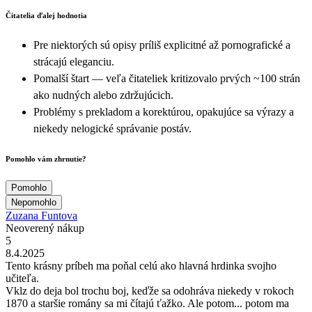
Čitatelia ďalej hodnotia
Pre niektorých sú opisy príliš explicitné až pornografické a
strácajú eleganciu.
Pomalší štart — veľa čitateliek kritizovalo prvých ~100 strán
ako nudných alebo zdržujúcich.
Problémy s prekladom a korektúrou, opakujúce sa výrazy a
niekedy nelogické správanie postáv.
Pomohlo vám zhrnutie?
Pomohlo
Nepomohlo
Zuzana Funtova
Neoverený nákup
5
8.4.2025
Tento krásny príbeh ma poňal celú ako hlavná hrdinka svojho
učiteľa.
Vklz do deja bol trochu boj, keďže sa odohráva niekedy v rokoch
1870 a staršie romány sa mi čítajú ťažko. Ale potom... potom ma