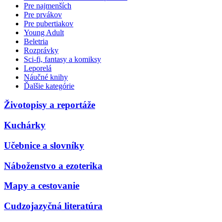
Pre najmenších
Pre prvákov
Pre pubertiakov
Young Adult
Beletria
Rozprávky
Sci-fi, fantasy a komiksy
Leporelá
Náučné knihy
Ďalšie kategórie
Životopisy a reportáže
Kuchárky
Učebnice a slovníky
Náboženstvo a ezoterika
Mapy a cestovanie
Cudzojazyčná literatúra