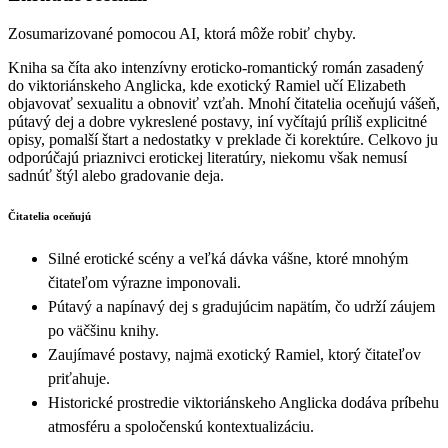
Zosumarizované pomocou AI, ktorá môže robiť chyby.
Kniha sa číta ako intenzívny eroticko-romantický román zasadený
do viktoriánskeho Anglicka, kde exotický Ramiel učí Elizabeth
objavovať sexualitu a obnoviť vzťah. Mnohí čitatelia oceňujú vášeň,
pútavý dej a dobre vykreslené postavy, iní vyčítajú príliš explicitné
opisy, pomalší štart a nedostatky v preklade či korektúre. Celkovo ju
odporúčajú priaznivci erotickej literatúry, niekomu však nemusí
sadnúť štýl alebo gradovanie deja.
Čitatelia oceňujú
Silné erotické scény a veľká dávka vášne, ktoré mnohým
čitateľom výrazne imponovali.
Pútavý a napínavý dej s gradujúcim napätím, čo udrží záujem
po väčšinu knihy.
Zaujímavé postavy, najmä exotický Ramiel, ktorý čitateľov
priťahuje.
Historické prostredie viktoriánskeho Anglicka dodáva príbehu
atmosféru a spoločenskú kontextualizáciu.