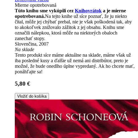
Mierne opotrebovaná
Túto knihu sme vykúpili cez
Knihovrátok
a je mierne
opotrebovaná.
Na tejto knihe už síce poznať, že ju niekto
čítal, môže jej chýbať prebal, nie je však poškodená tak, aby
to akokoľvek znižovalo zážitok z jej obsahu. Knihu sme
označili nálepkou, ktorá môže na niektorých obaloch
zanechať stopy.
Slovenčina, 2007
Na sklade
Tento produkt síce máme aktuálne na sklade, máme však už
iba posledné kusy a ďalšie už nemá ani distribútor, preto je
možné, že bude onedlho úplne vypredaný. Ak ho chcete mať,
ponáhľajte sa!
5,80 €
Vložiť do košíka