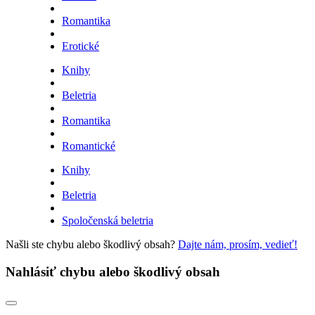
Romantika
Erotické
Knihy
Beletria
Romantika
Romantické
Knihy
Beletria
Spoločenská beletria
Našli ste chybu alebo škodlivý obsah?
Dajte nám, prosím, vedieť!
Nahlásiť chybu alebo škodlivý obsah