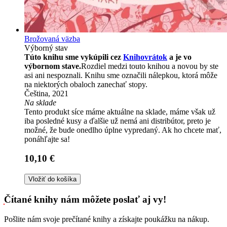
Brožovaná väzba
Výborný stav
Túto knihu sme vykúpili cez
Knihovrátok
a je vo
výbornom stave.
Rozdiel medzi touto knihou a novou by ste
asi ani nespoznali. Knihu sme označili nálepkou, ktorá môže
na niektorých obaloch zanechať stopy.
Čeština, 2021
Na sklade
Tento produkt síce máme aktuálne na sklade, máme však už
iba posledné kusy a ďalšie už nemá ani distribútor, preto je
možné, že bude onedlho úplne vypredaný. Ak ho chcete mať,
ponáhľajte sa!
10,10 €
Vložiť do košíka
Čítané knihy nám môžete poslať aj vy!
Pošlite nám svoje prečítané knihy a získajte poukážku na nákup.