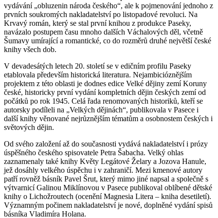
vydávání „obluzenin národa českého“, ale k pojmenování jednoho z
prvních soukromých nakladatelství po listopadové revoluci. Na
Krvavý román, který se stal první knihou z produkce Paseky,
navázalo postupem času mnoho dalších Váchalových děl, včetně
Šumavy umírající a romantické, co do rozměrů druhé největší české
knihy všech dob.
V devadesátých letech 20. století se v edičním profilu Paseky
etablovala především historická literatura. Nejambicióznějším
projektem z této oblasti je dodnes edice Velké dějiny zemí Koruny
české, historicky první vydání kompletních dějin českých zemí od
počátků po rok 1945. Celá řada renomovaných historiků, kteří se
autorsky podíleli na „Velkých dějinách“, publikovala v Pasece i
další knihy věnované nejrůznějším tématům a osobnostem českých i
světových dějin.
Od svého založení až do současnosti vydává nakladatelství i prózy
úspěšného českého spisovatele Petra Šabacha. Velký ohlas
zaznamenaly také knihy Květy Legátové Želary a Jozova Hanule,
jež dosáhly velkého úspěchu i v zahraničí. Mezi kmenové autory
patří rovněž básník Pavel Šrut, který mimo jiné napsal a společně s
výtvarnicí Galinou Miklínovou v Pasece publikoval oblíbené dětské
knihy o Lichožroutech (ocenění Magnesia Litera – kniha desetiletí).
Významným počinem nakladatelství je nové, doplněné vydání spisů
básníka Vladimíra Holana.