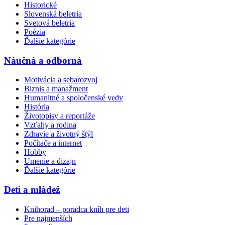
Historické
Slovenská beletria
Svetová beletria
Poézia
Ďalšie kategórie
Náučná a odborná
Motivácia a sebarozvoj
Biznis a manažment
Humanitné a spoločenské vedy
História
Životopisy a reportáže
Vzťahy a rodina
Zdravie a životný štýl
Počítače a internet
Hobby
Umenie a dizajn
Ďalšie kategórie
Deti a mládež
Knihorad – poradca kníh pre deti
Pre najmenších