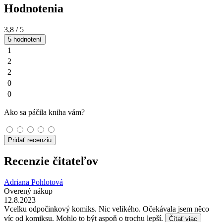
Hodnotenia
3,8
/ 5
5 hodnotení
1
2
2
0
0
Ako sa páčila kniha vám?
Pridať recenziu
Recenzie čitateľov
Adriana Pohlotová
Overený nákup
12.8.2023
Vcelku odpočinkový komiks. Nic velikého. Očekávala jsem něco
víc od komiksu. Mohlo to být aspoň o trochu lepší.
Čítať viac