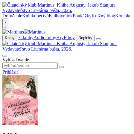
Doručenie
Kníhkupectvá
Knihovrátok
Poukážky
Knižný blog
Kontakt
E-knihy
Audioknihy
Hry
Filmy
Knihy
Doplnky
Vyhľadávanie
Prihlásiť