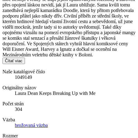
přes opojení láskou nevidí, jak jí Laura ubližuje. Sama kvůli tomu
zanedbává nejlepší kamarádku Doodle, která by přitom potřebovala
podporu přátel jako nikdy dřív. Civilní příběh ze střední školy, ve
kterém hrdinové hledají vlastní životní cestu a sebevědomí, už jsme
viděli mockrát, jenže tady si to autorky uvědomují. Také díky
opojnému vizuálu na pomezí evropského přístupu a japonské mangy
se komiks stal senzací a přesáhl žánrové škatulky i věková
doporučení. Ve Spojených státech vyhrál hlavní komiksové ceny
Will Eisner Award, Harvey a Ignatz a dočkal se ocenění na
Mezinárodním veletrhu dětské knihy v Boloni.
Čítať viac
Naše katalógové číslo
1049149
Originálny názov
Laura Dean Keeps Breaking Up with Me
Počet strán
304
Väzba
brožovaná väzba
Rozmer