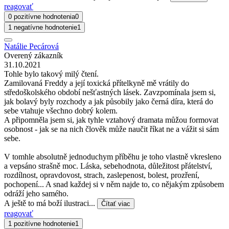
reagovať
0 pozitívne hodnotenia
0
1 negatívne hodnotenie
1
Natálie Pecárová
Overený zákazník
31.10.2021
Tohle bylo takový milý čtení.
Zamilovaná Freddy a její toxická přítelkyně mě vrátily do
středoškolského období nešťastných lásek. Zavzpomínala jsem si,
jak bolavý byly rozchody a jak působily jako černá díra, která do
sebe vtahuje všechno dobrý kolem.
A připomněla jsem si, jak tyhle vztahový dramata můžou formovat
osobnost - jak se na nich člověk může naučit říkat ne a vážit si sám
sebe.
V tomhle absolutně jednoduchym příběhu je toho vlastně vkresleno
a vepsáno strašně moc. Láska, sebehodnota, důležitost přátelství,
rozdílnost, opravdovost, strach, zaslepenost, bolest, prozření,
pochopení... A snad každej si v něm najde to, co nějakým způsobem
odráží jeho samého.
A ještě to má boží ilustraci...
Čítať viac
reagovať
1 pozitívne hodnotenie
1