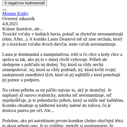
0 negatívne hodnotenia
0
Monine Knihy
Overený zákazník
4.8.2021
Krásne ilustrácie, ale...
Toxické vzťahy v knihách bavia, pokiaľ sa zbytočne neromantizujú
(ehm, After...). A komiks Laura Deanová mě už zase nechala, ktorý
je o toxickom vzťahu dvoch dievčat, tento vzťah neromantizuje.
Laura je dominantná a manipulatívna, robí si čo chce a kedy chce a
správa sa tak, ako jej to v danej chvíli vyhovuje. Príbeh ale
sledujeme z pohľadu tej druhej. Tej, ktorá sa vždy nechá
zmanipulovať, tej, ktorá sa vždy podriadi, tej, ktorá kvôli svojej
zaslepenosti zanedbává tých, ktorí sú jej najbližší a ktorí potrebujú
jej pomoc a podporu.
Na celom príbehu sa mi páčilo najviac to, aký je skutočný. Je
napísaný až surovo realisticky, autorka nič neromantizuje, nič
neprikrášľuje, je to jednoducho príbeh, ktorý sa môže stať každému.
Komiks obsahuje aj nádherné kresby ladené do ružova, čo je
doslova pastva pre oči. Ale...
Podobne, ako pri autorkinom prvom komikse (Jedno obyčejný léto)
to akosi nebolo ono. Je to zvláštne, pretože si uvedomujem, že