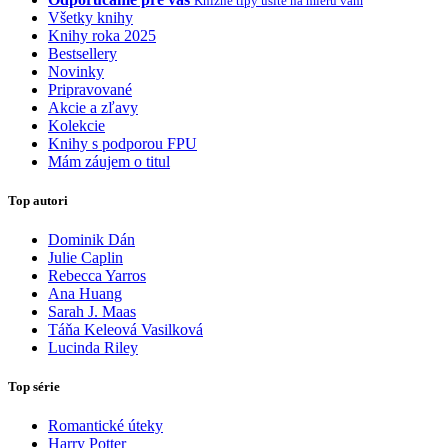
Knižné tipy ušité na mieru vám
Všetky knihy
Knihy roka 2025
Bestsellery
Novinky
Pripravované
Akcie a zľavy
Kolekcie
Knihy s podporou FPU
Mám záujem o titul
Top autori
Dominik Dán
Julie Caplin
Rebecca Yarros
Ana Huang
Sarah J. Maas
Táňa Keleová Vasilková
Lucinda Riley
Top série
Romantické úteky
Harry Potter