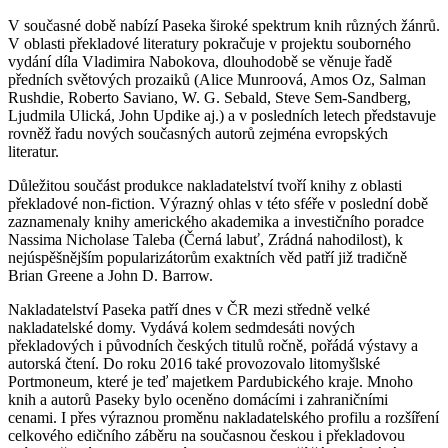
V současné době nabízí Paseka široké spektrum knih různých žánrů.
V oblasti překladové literatury pokračuje v projektu souborného
vydání díla Vladimira Nabokova, dlouhodobě se věnuje řadě
předních světových prozaiků (Alice Munroová, Amos Oz, Salman
Rushdie, Roberto Saviano, W. G. Sebald, Steve Sem-Sandberg,
Ljudmila Ulická, John Updike aj.) a v posledních letech představuje
rovněž řadu nových současných autorů zejména evropských
literatur.
Důležitou součást produkce nakladatelství tvoří knihy z oblasti
překladové non-fiction. Výrazný ohlas v této sféře v poslední době
zaznamenaly knihy amerického akademika a investičního poradce
Nassima Nicholase Taleba (Černá labuť, Zrádná nahodilost), k
nejúspěšnějším popularizátorům exaktních věd patří již tradičně
Brian Greene a John D. Barrow.
Nakladatelství Paseka patří dnes v ČR mezi středně velké
nakladatelské domy. Vydává kolem sedmdesáti nových
překladových i původních českých titulů ročně, pořádá výstavy a
autorská čtení. Do roku 2016 také provozovalo litomyšlské
Portmoneum, které je teď majetkem Pardubického kraje. Mnoho
knih a autorů Paseky bylo oceněno domácími i zahraničními
cenami. I přes výraznou proměnu nakladatelského profilu a rozšíření
celkového edičního záběru na současnou českou i překladovou