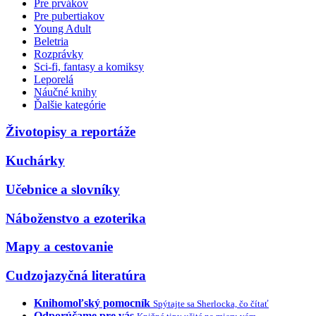
Pre prvákov
Pre pubertiakov
Young Adult
Beletria
Rozprávky
Sci-fi, fantasy a komiksy
Leporelá
Náučné knihy
Ďalšie kategórie
Životopisy a reportáže
Kuchárky
Učebnice a slovníky
Náboženstvo a ezoterika
Mapy a cestovanie
Cudzojazyčná literatúra
Knihomoľský pomocník
Spýtajte sa Sherlocka, čo čítať
Odporúčame pre vás