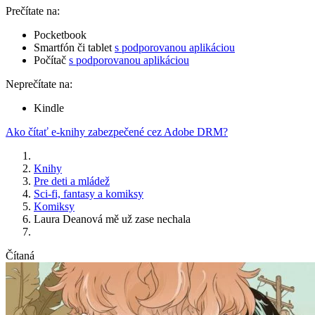
Prečítate na:
Pocketbook
Smartfón či tablet
s podporovanou aplikáciou
Počítač
s podporovanou aplikáciou
Neprečítate na:
Kindle
Ako čítať e-knihy zabezpečené cez Adobe DRM?
Knihy
Pre deti a mládež
Sci-fi, fantasy a komiksy
Komiksy
Laura Deanová mě už zase nechala
Čítaná