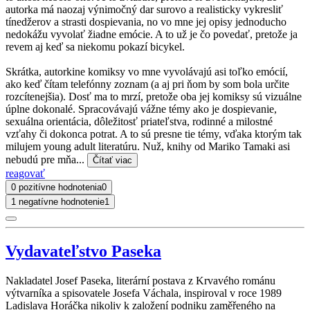
autorka má naozaj výnimočný dar surovo a realisticky vykresliť
tínedžerov a strasti dospievania, no vo mne jej opisy jednoducho
nedokážu vyvolať žiadne emócie. A to už je čo povedať, pretože ja
revem aj keď sa niekomu pokazí bicykel.
Skrátka, autorkine komiksy vo mne vyvolávajú asi toľko emócií,
ako keď čítam telefónny zoznam (a aj pri ňom by som bola určite
rozcítenejšia). Dosť ma to mrzí, pretože oba jej komiksy sú vizuálne
úplne dokonalé. Spracovávajú vážne témy ako je dospievanie,
sexuálna orientácia, dôležitosť priateľstva, rodinné a milostné
vzťahy či dokonca potrat. A to sú presne tie témy, vďaka ktorým tak
milujem young adult literatúru. Nuž, knihy od Mariko Tamaki asi
nebudú pre mňa...
Čítať viac
reagovať
0 pozitívne hodnotenia
0
1 negatívne hodnotenie
1
Vydavateľstvo Paseka
Nakladatel Josef Paseka, literární postava z Krvavého románu
výtvarníka a spisovatele Josefa Váchala, inspiroval v roce 1989
Ladislava Horáčka nikoliv k založení podniku zaměřeného na