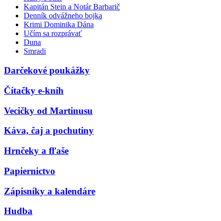
Kapitán Stein a Notár Barbarič
Denník odvážneho bojka
Krimi Dominika Dána
Učím sa rozprávať
Duna
Smradi
Darčekové poukážky
Čítačky e-kníh
Vecičky od Martinusu
Káva, čaj a pochutiny
Hrnčeky a fľaše
Papiernictvo
Zápisníky a kalendáre
Hudba