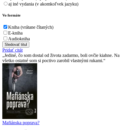
aj iné vydania (v akomkoľvek jazyku)
Vo formáte
Kniha (vrátane čítaných)
E-kniha
Audiokniha
Sledovať titul
Pridať citát
Jediné, čo som dostal od života zadarmo, boli ovčie kiahne. Na
všetko ostatné som si poctivo zarobil vlastnými rukami.
Mafiánska poprava?