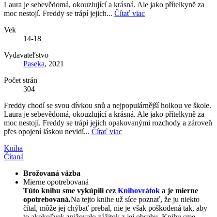
Laura je sebevědomá, okouzlující a krásná. Ale jako přítelkyně za
moc nestojí. Freddy se trápí jejich...
Čítať viac
Vek
14-18
Vydavateľstvo
Paseka
, 2021
Počet strán
304
Freddy chodí se svou dívkou snů a nejpopulárnější holkou ve škole.
Laura je sebevědomá, okouzlující a krásná. Ale jako přítelkyně za
moc nestojí. Freddy se trápí jejich opakovanými rozchody a zároveň
přes opojení láskou nevidí...
Čítať viac
Kniha
Čítaná
Brožovaná väzba
Mierne opotrebovaná
Túto knihu sme vykúpili cez
Knihovrátok
a je mierne
opotrebovaná.
Na tejto knihe už síce poznať, že ju niekto
čítal, môže jej chýbať prebal, nie je však poškodená tak, aby
to akokoľvek znižovalo zážitok z jej obsahu. Knihu sme