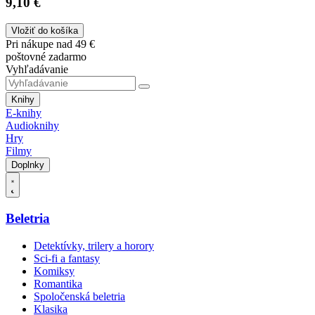
9,10 €
Vložiť do košíka
Pri nákupe nad 49 €
poštovné zadarmo
Vyhľadávanie
Knihy
E-knihy
Audioknihy
Hry
Filmy
Doplnky
Beletria
Detektívky, trilery a horory
Sci-fi a fantasy
Komiksy
Romantika
Spoločenská beletria
Klasika