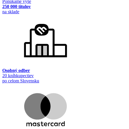
Ponúkame vyše
250 000 titulov
na sklade
Osobný odber
20 kníhkupectiev
po celom Slovensku