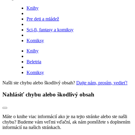
Knihy
Pre deti a mládež
Sci-fi, fantasy a komiksy
Komiksy
Knihy
Beletria
Komiksy
Našli ste chybu alebo škodlivý obsah?
Dajte nám, prosím, vedieť!
Nahlásiť chybu alebo škodlivý obsah
Máte o knihe viac informácií ako je na tejto stránke alebo ste našli
chybu? Budeme vám veľmi vďační, ak nám pomôžete s doplnením
informácií na našich stránkach.