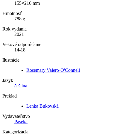
155×216 mm
Hmotnosť
788 g
Rok vydania
2021
Vekové odporúčanie
14-18
Ilustrácie
Rosemary Valero-O'Connell
Jazyk
čeština
Preklad
Lenka Bukovská
Vydavateľstvo
Paseka
Kategorizácia