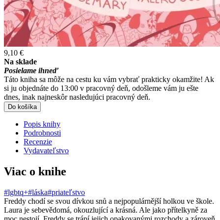
9,10 €
Na sklade
Posielame ihneď
Táto kniha sa môže na cestu ku vám vybrať prakticky okamžite! Ak
si ju objednáte do 13:00 v pracovný deň, odošleme vám ju ešte
dnes, inak najneskôr nasledujúci pracovný deň.
Do košíka
Popis knihy
Podrobnosti
Recenzie
Vydavateľstvo
Viac o knihe
#lgbtq+
#láska
#priateľstvo
Freddy chodí se svou dívkou snů a nejpopulárnější holkou ve škole.
Laura je sebevědomá, okouzlující a krásná. Ale jako přítelkyně za
moc nestojí. Freddy se trápí jejich opakovanými rozchody a zároveň