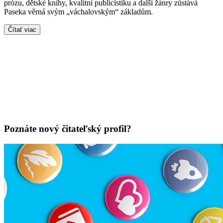
prózu, dětské knihy, kvalitní publicistiku a další žánry zůstává
Paseka věrná svým „váchalovským“ základům.
Čítať viac
Poznáte nový čitateľský profil?