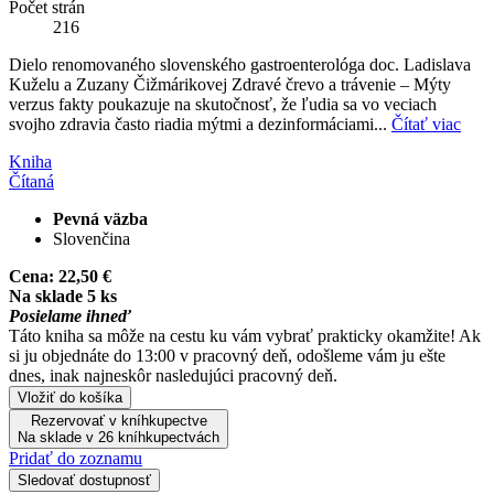
Počet strán
216
Dielo renomovaného slovenského gastroenterológa doc. Ladislava
Kuželu a Zuzany Čižmárikovej Zdravé črevo a trávenie – Mýty
verzus fakty poukazuje na skutočnosť, že ľudia sa vo veciach
svojho zdravia často riadia mýtmi a dezinformáciami...
Čítať viac
Kniha
Čítaná
Pevná väzba
Slovenčina
Cena:
22,50 €
Na sklade 5 ks
Posielame ihneď
Táto kniha sa môže na cestu ku vám vybrať prakticky okamžite! Ak
si ju objednáte do 13:00 v pracovný deň, odošleme vám ju ešte
dnes, inak najneskôr nasledujúci pracovný deň.
Vložiť do košíka
Rezervovať v kníhkupectve
Na sklade v 26 kníhkupectvách
Pridať do zoznamu
Sledovať dostupnosť