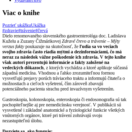
Vydavateľstvo
Viac o knihe
Pozrieť ukážku
Ukážka
#zdravie
#trávenie
#črevá
Dielo renomovaného slovenského gastroenterológa doc. Ladislava
Kuželu a Zuzany Čižmárikovej
Zdravé črevo a trávenie – Mýty
verzus fakty
poukazuje na skutočnosť, že
ľudia sa vo veciach
svojho zdravia často riadia mýtmi a dezinformáciami, čo má
neraz za následok vážne poškodenie ich zdravia. V tejto knihe
však autori prezentujú informácie a fakty založené na
vedeckých dôkazoch
, z ktorých vychádza a ktoré aplikuje súčasná
západná medicína. Vhodnou a ľahko zrozumiteľnou formou
vysvetľujú prejavy porúch tráviaceho traktu a informujú čitateľa o
možnostiach a cieľoch vyšetrení, čím zároveň zbavujú
potenciálneho pacienta strachu pred invazívnym vyšetrením.
Gastroskopia, kolonoskopia, enteroskopia či endosonografia sú tak
pochopiteľnejšie aj pre nemedicínsku verejnosť. V publikácii sú
vysvetlené i základné anatomické a fyziologické funkcie všetkých
vnútorných orgánov, ktoré pri trávení zohrávajú svoju
nezastupiteľnú úlohu.
Dozviete sa, ako funguje: