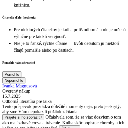
knižnicu.
Čitatelia ďalej hodnotia
Pre niektorých čitateľov je kniha príliš odborná a nie je určená
výlučne pre laickú verejnosť.
Nie je to ľahké, rýchle čítanie — kvôli detailom ju niektorí
čítajú pomalšie alebo po častiach.
Pomohlo vám zhrnutie?
Pomohlo
Nepomohlo
Ivanka Magnusová
Overený nákup
15.7.2025
Odborná literatúra pre laika
Tento príspevok prezrádza dôležité momenty deja, preto je skrytý,
aby sme Vám nepokazili pôžitok z čítania.
Očakávala som, že sa viac dozviem o tom
Prajete si ho zobraziť?
ako mať zdravé creva a trávenie. Kniha skôr popisuje choroby a ich