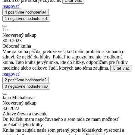
liečbu co pre laika je zbytočné.
Čítať viac
reagovať
4 pozitívne hodnotenia
4
1 negatívne hodnotenie
1
Lea
Neoverený nákup
30.9.2023
Odborná kniha
Mne sa kniha páčila, pretože veľakrát mám problém s knihami o
zdraví, že nejdú do hĺbky. Pokiaľ to samozrejme nie je odborná
kniha. Tato kniha je výnimka, ide do hĺbky, odporúčam pre ľudí v
medicíne alebo celkovo ľudí, ktorých tato téma zaujíma.
Čítať viac
reagovať
2 pozitívne hodnotenia
2
0 negatívne hodnotenia
0
Jana Michalkova
Neoverený nákup
3.6.2022
Zdrave črevo a travenie
Dr. Kuželu mam napočuvaneho a som rada ze mam možnosť
prečítať si jeho knihy .
Kniha ma zaujala nasla som presný popis lekarskych vysetreni a