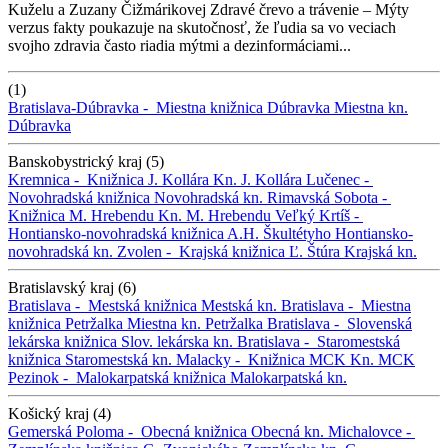
Kuželu a Zuzany Čižmárikovej Zdravé črevo a trávenie – Mýty
verzus fakty poukazuje na skutočnosť, že ľudia sa vo veciach
svojho zdravia často riadia mýtmi a dezinformáciami...
(1)
Bratislava-Dúbravka -
Miestna knižnica Dúbravka
Miestna kn.
Dúbravka
Banskobystrický kraj (5)
Kremnica -
Knižnica J. Kollára
Kn. J. Kollára
Lučenec -
Novohradská knižnica
Novohradská kn.
Rimavská Sobota -
Knižnica M. Hrebendu
Kn. M. Hrebendu
Veľký Krtíš -
Hontiansko-novohradská knižnica A.H. Škultétyho
Hontiansko-
novohradská kn.
Zvolen -
Krajská knižnica Ľ. Štúra
Krajská kn.
Bratislavský kraj (6)
Bratislava -
Mestská knižnica
Mestská kn.
Bratislava -
Miestna
knižnica Petržalka
Miestna kn. Petržalka
Bratislava -
Slovenská
lekárska knižnica
Slov. lekárska kn.
Bratislava -
Staromestská
knižnica
Staromestská kn.
Malacky -
Knižnica MCK
Kn. MCK
Pezinok -
Malokarpatská knižnica
Malokarpatská kn.
Košický kraj (4)
Gemerská Poloma -
Obecná knižnica
Obecná kn.
Michalovce -