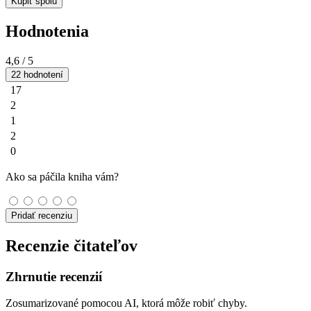
Kúpiť spolu
Hodnotenia
4,6
/ 5
22 hodnotení
17
2
1
2
0
Ako sa páčila kniha vám?
Pridať recenziu
Recenzie čitateľov
Zhrnutie recenzií
Zosumarizované pomocou AI, ktorá môže robiť chyby.