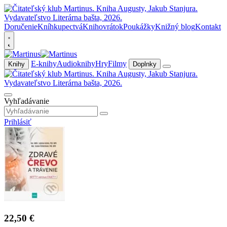
Doručenie
Kníhkupectvá
Knihovrátok
Poukážky
Knižný blog
Kontakt
E-knihy
Audioknihy
Hry
Filmy
Knihy
Doplnky
Vyhľadávanie
Prihlásiť
22,50 €