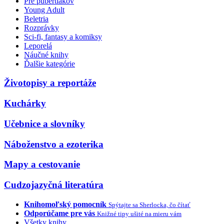
Pre pubertiakov
Young Adult
Beletria
Rozprávky
Sci-fi, fantasy a komiksy
Leporelá
Náučné knihy
Ďalšie kategórie
Životopisy a reportáže
Kuchárky
Učebnice a slovníky
Náboženstvo a ezoterika
Mapy a cestovanie
Cudzojazyčná literatúra
Knihomoľský pomocník
Spýtajte sa Sherlocka, čo čítať
Odporúčame pre vás
Knižné tipy ušité na mieru vám
Všetky knihy