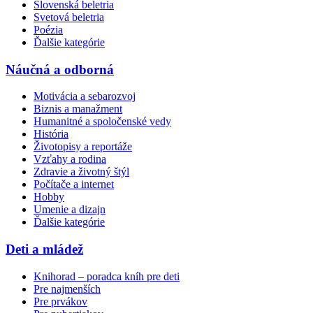
Slovenská beletria
Svetová beletria
Poézia
Ďalšie kategórie
Náučná a odborná
Motivácia a sebarozvoj
Biznis a manažment
Humanitné a spoločenské vedy
História
Životopisy a reportáže
Vzťahy a rodina
Zdravie a životný štýl
Počítače a internet
Hobby
Umenie a dizajn
Ďalšie kategórie
Deti a mládež
Knihorad – poradca kníh pre deti
Pre najmenších
Pre prvákov