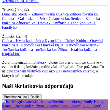
Verejná kn. M. Rešetku
Trnavský kraj (4)
Dunajská Streda -
Žitnoostrovská knižnica
Žitnoostrovská kn.
Galanta -
Galantská knižnica
Galantská kn.
Senica -
Záhorská
knižnica
Záhorská kn.
Trnava -
Knižnica J. Fándlyho
Kn. J.
Fándlyho
Žilinský kraj (4)
Čadca -
Kysucká knižnica
Kysucká kn.
Dolný Kubín -
Oravská
knižnica A. Habovštiaka
Oravská kn. A. Habovštiaka
Martin -
Turčianska knižnica
Turčianska kn.
Žilina -
Krajská knižnica
Krajská kn.
Zdroj informácií:
Infogate.sk
. Údaje hovoria o tom, že kniha je v
evidencii danej knižnice, môže však už byť aktuálne požičaná. Tu
nájdete
zoznam všetkých viac ako 200 slovenských knižníc
, o
ktorých máme údaje.
Naši škriatkovia odporúčajú
Predchádzajúce
Ďalšie