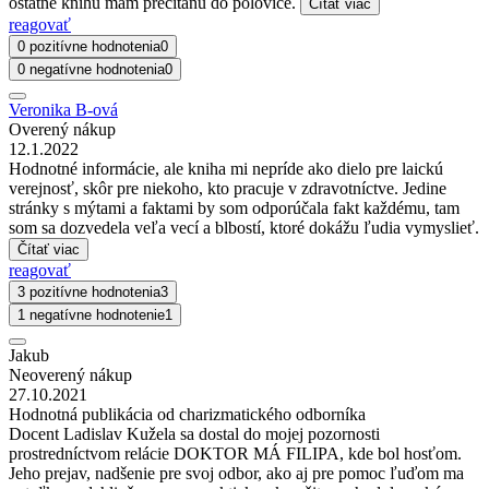
ostatne knihu mam precitanu do polovice.
Čítať viac
reagovať
0 pozitívne hodnotenia
0
0 negatívne hodnotenia
0
Veronika B-ová
Overený nákup
12.1.2022
Hodnotné informácie, ale kniha mi nepríde ako dielo pre laickú
verejnosť, skôr pre niekoho, kto pracuje v zdravotníctve. Jedine
stránky s mýtami a faktami by som odporúčala fakt každému, tam
som sa dozvedela veľa vecí a blbostí, ktoré dokážu ľudia vymyslieť.
Čítať viac
reagovať
3 pozitívne hodnotenia
3
1 negatívne hodnotenie
1
Jakub
Neoverený nákup
27.10.2021
Hodnotná publikácia od charizmatického odborníka
Docent Ladislav Kužela sa dostal do mojej pozornosti
prostredníctvom relácie DOKTOR MÁ FILIPA, kde bol hosťom.
Jeho prejav, nadšenie pre svoj odbor, ako aj pre pomoc ľuďom ma