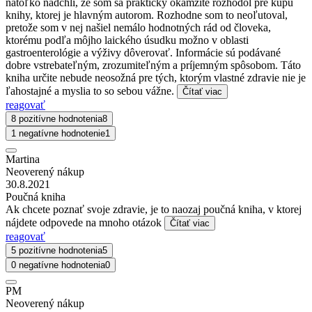
natoľko nadchli, že som sa prakticky okamžite rozhodol pre kúpu
knihy, ktorej je hlavným autorom. Rozhodne som to neoľutoval,
pretože som v nej našiel nemálo hodnotných rád od človeka,
ktorému podľa môjho laického úsudku možno v oblasti
gastroenterológie a výživy dôverovať. Informácie sú podávané
dobre vstrebateľným, zrozumiteľným a príjemným spôsobom. Táto
kniha určite nebude neosožná pre tých, ktorým vlastné zdravie nie je
ľahostajné a myslia to so sebou vážne.
Čítať viac
reagovať
8 pozitívne hodnotenia
8
1 negatívne hodnotenie
1
Martina
Neoverený nákup
30.8.2021
Poučná kniha
Ak chcete poznať svoje zdravie, je to naozaj poučná kniha, v ktorej
nájdete odpovede na mnoho otázok
Čítať viac
reagovať
5 pozitívne hodnotenia
5
0 negatívne hodnotenia
0
PM
Neoverený nákup