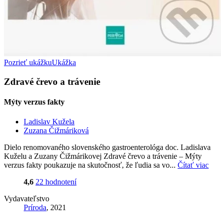
Pozrieť ukážku
Ukážka
Zdravé črevo a trávenie
Mýty verzus fakty
Ladislav Kužela
Zuzana Čižmáriková
Dielo renomovaného slovenského gastroenterológa doc. Ladislava
Kuželu a Zuzany Čižmárikovej Zdravé črevo a trávenie – Mýty
verzus fakty poukazuje na skutočnosť, že ľudia sa vo...
Čítať viac
4,6
22 hodnotení
Vydavateľstvo
Príroda
, 2021