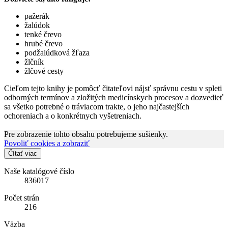
pažerák
žalúdok
tenké črevo
hrubé črevo
podžalúdková žľaza
žlčník
žlčové cesty
Cieľom tejto knihy je pomôcť čitateľovi nájsť správnu cestu v spleti
odborných termínov a zložitých medicínskych procesov a dozvedieť
sa všetko potrebné o tráviacom trakte, o jeho najčastejších
ochoreniach a o konkrétnych vyšetreniach.
Pre zobrazenie tohto obsahu potrebujeme sušienky.
Povoliť cookies a zobraziť
Čítať viac
Naše katalógové číslo
836017
Počet strán
216
Väzba