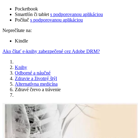
Pocketbook
Smartfón či tablet
s podporovanou aplikáciou
Počítač
s podporovanou aplikáciou
Neprečítate na:
Kindle
Ako čítať e-knihy zabezpečené cez Adobe DRM?
Knihy
Odborné a náučné
Zdravie a životný štýl
Alternatívna medicína
Zdravé črevo a trávenie