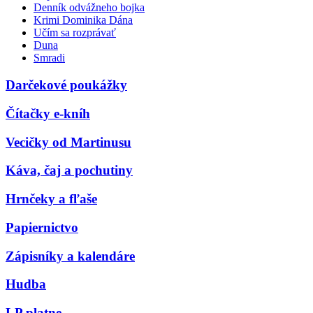
Denník odvážneho bojka
Krimi Dominika Dána
Učím sa rozprávať
Duna
Smradi
Darčekové poukážky
Čítačky e-kníh
Vecičky od Martinusu
Káva, čaj a pochutiny
Hrnčeky a fľaše
Papiernictvo
Zápisníky a kalendáre
Hudba
LP platne