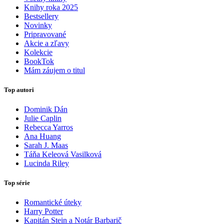
Knihy roka 2025
Bestsellery
Novinky
Pripravované
Akcie a zľavy
Kolekcie
BookTok
Mám záujem o titul
Top autori
Dominik Dán
Julie Caplin
Rebecca Yarros
Ana Huang
Sarah J. Maas
Táňa Keleová Vasilková
Lucinda Riley
Top série
Romantické úteky
Harry Potter
Kapitán Stein a Notár Barbarič