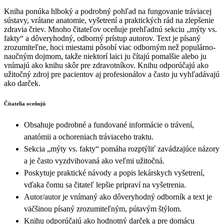
Kniha ponúka hlboký a podrobný pohľad na fungovanie tráviacej
sústavy, vrátane anatomie, vyšetrení a praktických rád na zlepšenie
zdravia čriev. Mnoho čitateľov oceňuje prehľadnú sekciu „mýty vs.
fakty“ a dôveryhodný, odborný prístup autorov. Text je písaný
zrozumiteľne, hoci miestami pôsobí viac odborným než populárno-
naučným dojmom, takže niektorí laici ju čítajú pomalšie alebo ju
vnímajú ako knihu skôr pre zdravotníkov. Knihu odporúčajú ako
užitočný zdroj pre pacientov aj profesionálov a často ju vyhľadávajú
ako darček.
Čitatelia oceňujú
Obsahuje podrobné a fundované informácie o trávení,
anatómii a ochoreniach tráviaceho traktu.
Sekcia „mýty vs. fakty“ pomáha rozptýliť zavádzajúce názory
a je často vyzdvihovaná ako veľmi užitočná.
Poskytuje praktické návody a popis lekárskych vyšetrení,
vďaka čomu sa čitateľ lepšie pripraví na vyšetrenia.
Autor/autor je vnímaný ako dôveryhodný odborník a text je
väčšinou písaný zrozumiteľným, pútavým štýlom.
Knihu odporúčajú ako hodnotný darček a pre domácu