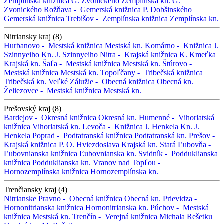
Zemplínska knižnica G. Zvonického
Zemplínska kn. G.
Zvonického
Rožňava -
Gemerská knižnica P. Dobšinského
Gemerská knižnica
Trebišov -
Zemplínska knižnica
Zemplínska kn.
Nitriansky kraj (8)
Hurbanovo -
Mestská knižnica
Mestská kn.
Komárno -
Knižnica J.
Szinnyeiho
Kn. J. Szinnyeiho
Nitra -
Krajská knižnica K. Kmeťka
Krajská kn.
Šaľa -
Mestská knižnica
Mestská kn.
Štúrovo -
Mestská knižnica
Mestská kn.
Topoľčany -
Tribečská knižnica
Tribečská kn.
Veľké Zálužie -
Obecná knižnica
Obecná kn.
Želiezovce -
Mestská knižnica
Mestská kn.
Prešovský kraj (8)
Bardejov -
Okresná knižnica
Okresná kn.
Humenné -
Vihorlatská
knižnica
Vihorlatská kn.
Levoča -
Knižnica J. Henkela
Kn. J.
Henkela
Poprad -
Podtatranská knižnica
Podtatranská kn.
Prešov -
Krajská knižnica P. O. Hviezdoslava
Krajská kn.
Stará Ľubovňa -
Ľubovnianska knižnica
Ľubovnianska kn.
Svidník -
Podduklianska
knižnica
Podduklianska kn.
Vranov nad Topľou -
Hornozemplínska knižnica
Hornozemplínska kn.
Trenčiansky kraj (4)
Nitrianske Pravno -
Obecná knižnica
Obecná kn.
Prievidza -
Hornonitrianska knižnica
Hornonitrianska kn.
Púchov -
Mestská
knižnica
Mestská kn.
Trenčín -
Verejná knižnica Michala Rešetku