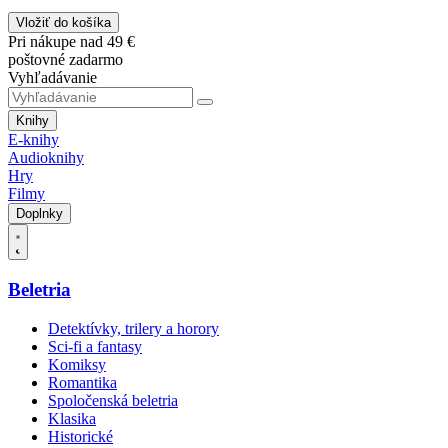
Vložiť do košíka
Pri nákupe nad 49 €
poštovné zadarmo
Vyhľadávanie
Knihy
E-knihy
Audioknihy
Hry
Filmy
Doplnky
Beletria
Detektívky, trilery a horory
Sci-fi a fantasy
Komiksy
Romantika
Spoločenská beletria
Klasika
Historické