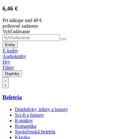
6,46 €
Pri nákupe nad 49 €
poštovné zadarmo
Vyhľadávanie
Knihy
E-knihy
Audioknihy
Hry
Filmy
Doplnky
Beletria
Detektívky, trilery a horory
Sci-fi a fantasy
Komiksy
Romantika
Spoločenská beletria
Klasika