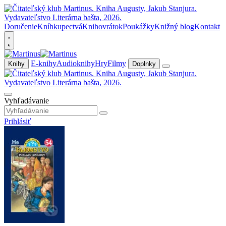
Doručenie
Kníhkupectvá
Knihovrátok
Poukážky
Knižný blog
Kontakt
E-knihy
Audioknihy
Hry
Filmy
Knihy
Doplnky
Vyhľadávanie
Prihlásiť