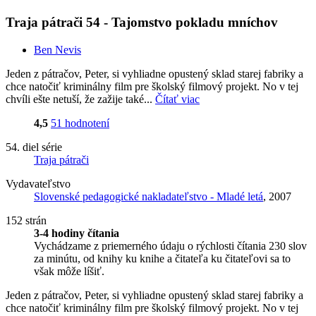
Traja pátrači 54 - Tajomstvo pokladu mníchov
Ben Nevis
Jeden z pátračov, Peter, si vyhliadne opustený sklad starej fabriky a
chce natočiť kriminálny film pre školský filmový projekt. No v tej
chvíli ešte netuší, že zažije také...
Čítať viac
4,5
51 hodnotení
54. diel série
Traja pátrači
Vydavateľstvo
Slovenské pedagogické nakladateľstvo - Mladé letá
, 2007
152 strán
3-4 hodiny čítania
Vychádzame z priemerného údaju o rýchlosti čítania 230 slov
za minútu, od knihy ku knihe a čitateľa ku čitateľovi sa to
však môže líšiť.
Jeden z pátračov, Peter, si vyhliadne opustený sklad starej fabriky a
chce natočiť kriminálny film pre školský filmový projekt. No v tej