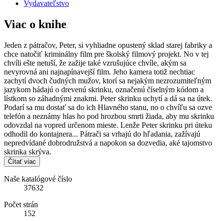
Vydavateľstvo
Viac o knihe
Jeden z pátračov, Peter, si vyhliadne opustený sklad starej fabriky a
chce natočiť kriminálny film pre školský filmový projekt. No v tej
chvíli ešte netuší, že zažije také vzrušujúce chvíle, akým sa
nevyrovná ani najnapínavejší film. Jeho kamera totiž nechtiac
zachytí dvoch čudných mužov, ktorí sa nejakým nezrozumiteľným
jazykom hádajú o drevenú skrinku, označenú číselným kódom a
lístkom so záhadnými znakmi. Peter skrinku uchytí a dá sa na útek.
Podarí sa mu dostať sa do ich Hlavného stanu, no o chvíľu sa ozve
telefón a neznámy hlas ho pod hrozbou smrti žiada, aby mu skrinku
odovzdal na vopred určenom mieste. Lenže Peter skrinku pri úteku
odhodil do kontajnera... Pátrači sa vrhajú do hľadania, zažívajú
nepredvídané dobrodružstvá a napokon sa dozvedia, aké tajomstvo
skrinka skrýva.
Čítať viac
Naše katalógové číslo
37632
Počet strán
152