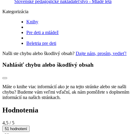
Slovenské pedagogické nakladateľstvo - Mladé letá
Kategorizácia
Knihy
Pre deti a mládež
Beletria pre deti
Našli ste chybu alebo škodlivý obsah?
Dajte nám, prosím, vedieť!
Nahlásiť chybu alebo škodlivý obsah
Máte o knihe viac informácií ako je na tejto stránke alebo ste našli
chybu? Budeme vám veľmi vďační, ak nám pomôžete s doplnením
informácií na našich stránkach.
Hodnotenia
4,5
/ 5
51 hodnotení