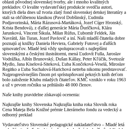
oblasti pôvodnej slovenskej tvorby, ale i mnoho kvalitných
prekladov. O kvalite vydavateľskej produkcie svedčia autori,
ktorých diela dnes už tvoria zlatý fond slovenskej detskej literatúry a
stali sa obľúbenou klasikou (Pavol Dobšinský, Ľudmila
Podjavorinská, Mária Rázusová-Martáková, Jozef Cíger Hronský,
Krista Bendová), z ďalšej generácie Mária Ďuríčková, Klára
Jarunková, Vincent Šikula, Milan Rúfus, Ľubomír Feldek, Ján
Navrátil, Ján Turan, Jozef Pavlovič a iní. Naši mladší čitatelia dobre
poznajú aj knižky Daniela Heviera, Gabriely Futovej a ďalších
spisovateľov. Mladé letá vždy spolupracovali s najlepšími
slovenskými a českými ilustrátormi, mená Ľudovít Fulla, Jaroslav
Vodrážka, Albín Brunovský, Dušan Kállay, Peter Kľúčik, Svetozár
Mydlo, Jana Kiselová-Siteková, Ľuba Končeková-Veselá, Miroslav
Regitko a Ľuba Suchalová-Harichová netreba nikomu predstavovať.
Najprogresívnejším činom pri sprístupňovaní pekných kníh deťom
bolo založenie Klubu mladých čitateľov. KMČ vzniklo v roku 1963
a už v prvom ročníku sa prihlásilo 48 000 členov.
Naše knihy pravidelne získavajú ocenenia:
Najkrajšie knihy Slovenska Najkrajšia kniha roka Slovník roka
Cena Mateja Bela Knižné prémie Literárneho fondu za vedecký a
odborný preklad
Vydavateľstvo Slovenské pedagogické nakladateľstvo – Mladé letá