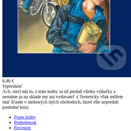
6,46 €
Vypredané
Ach, mrzí nás to, z tejto knihy sa už predali všetky výtlačky a
nemáme ju na sklade my ani vydavateľ :( Teoreticky však môžete
mať šťastie v niektorých iných obchodoch, ktoré ešte nepredali
posledné kusy.
Popis knihy
Podrobnosti
Recenzie