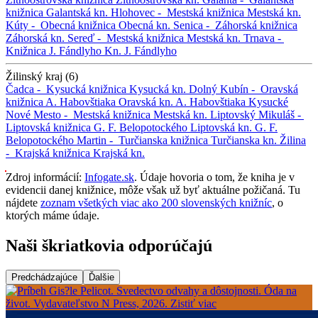
knižnica
Galantská kn.
Hlohovec -
Mestská knižnica
Mestská kn.
Kúty -
Obecná knižnica
Obecná kn.
Senica -
Záhorská knižnica
Záhorská kn.
Sereď -
Mestská knižnica
Mestská kn.
Trnava -
Knižnica J. Fándlyho
Kn. J. Fándlyho
Žilinský kraj (6)
Čadca -
Kysucká knižnica
Kysucká kn.
Dolný Kubín -
Oravská
knižnica A. Habovštiaka
Oravská kn. A. Habovštiaka
Kysucké
Nové Mesto -
Mestská knižnica
Mestská kn.
Liptovský Mikuláš -
Liptovská knižnica G. F. Belopotockého
Liptovská kn. G. F.
Belopotockého
Martin -
Turčianska knižnica
Turčianska kn.
Žilina
-
Krajská knižnica
Krajská kn.
Zdroj informácií:
Infogate.sk
. Údaje hovoria o tom, že kniha je v
evidencii danej knižnice, môže však už byť aktuálne požičaná. Tu
nájdete
zoznam všetkých viac ako 200 slovenských knižníc
, o
ktorých máme údaje.
Naši škriatkovia odporúčajú
Predchádzajúce
Ďalšie