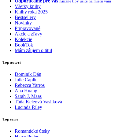
Odporúčame pre vás
Knižné tipy ušité na mieru vám
Všetky knihy
Knihy roka 2025
Bestsellery
Novinky
Pripravované
Akcie a zľavy
Kolekcie
BookTok
Mám záujem o titul
Top autori
Dominik Dán
Julie Caplin
Rebecca Yarros
Ana Huang
Sarah J. Maas
Táňa Keleová Vasilková
Lucinda Riley
Top série
Romantické úteky
Harry Potter