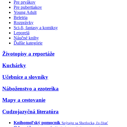
Pre prvákov
Pre pubertiakov
Young Adult
Beletria
Rozprávky
Sci-fi, fantasy a komiksy
Leporelá
Náučné knihy
Ďalšie kategórie
Životopisy a reportáže
Kuchárky
Učebnice a slovníky
Náboženstvo a ezoterika
Mapy a cestovanie
Cudzojazyčná literatúra
Knihomoľský pomocník
Spýtajte sa Sherlocka, čo čítať