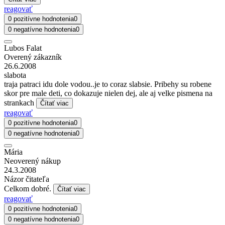
reagovať
0 pozitívne hodnotenia
0
0 negatívne hodnotenia
0
Lubos Falat
Overený zákazník
26.6.2008
slabota
traja patraci idu dole vodou..je to coraz slabsie. Pribehy su robene
skor pre male deti, co dokazuje nielen dej, ale aj velke pismena na
strankach
Čítať viac
reagovať
0 pozitívne hodnotenia
0
0 negatívne hodnotenia
0
Mária
Neoverený nákup
24.3.2008
Názor čitateľa
Celkom dobré.
Čítať viac
reagovať
0 pozitívne hodnotenia
0
0 negatívne hodnotenia
0