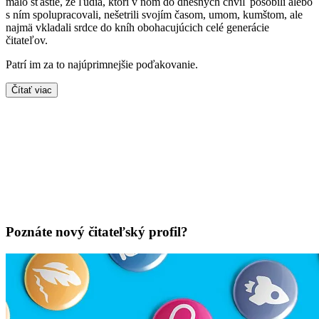
malo šťastie, že ľudia, ktorí v ňom do dnešných chvíľ pôsobili alebo
s ním spolupracovali, nešetrili svojím časom, umom, kumštom, ale
najmä vkladali srdce do kníh obohacujúcich celé generácie
čitateľov.
Patrí im za to najúprimnejšie poďakovanie.
Čítať viac
Poznáte nový čitateľský profil?