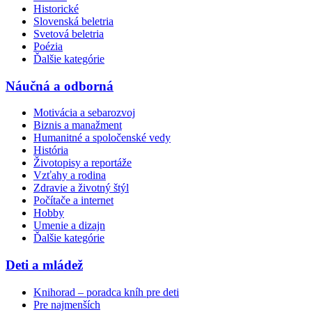
Historické
Slovenská beletria
Svetová beletria
Poézia
Ďalšie kategórie
Náučná a odborná
Motivácia a sebarozvoj
Biznis a manažment
Humanitné a spoločenské vedy
História
Životopisy a reportáže
Vzťahy a rodina
Zdravie a životný štýl
Počítače a internet
Hobby
Umenie a dizajn
Ďalšie kategórie
Deti a mládež
Knihorad – poradca kníh pre deti
Pre najmenších