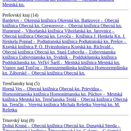
Mestská kn.
Prešovský kraj (14)
Bardejov -
Okresná knižnica
Okresná kn.
Batizovce -
Obecná
knižnica
Obecná kn.
Gregorovce -
Obecná knižnica
Obecná kn.
Humenné -
Vihorlatská knižnica
Vihorlatská kn.
Jarovnice -
Obecná knižnica
Obecná kn.
Levoča -
Knižnica J. Henkela
Kn. J.
Henkela
Poprad -
Podtatranská knižnica
Podtatranská kn.
Prešov -
Krajská knižnica P. O. Hviezdoslava
Krajská kn.
Richvald -
Obecná knižnica
Obecná kn.
Stará Ľubovňa -
Ľubovnianska
knižnica
Ľubovnianska kn.
Svidník -
Podduklianska knižnica
Podduklianska kn.
Veľký Šariš -
Mestská knižnica
Mestská kn.
Vranov nad Topľou -
Hornozemplínska knižnica
Hornozemplínska
kn.
Záborské -
Obecná knižnica
Obecná kn.
Trenčiansky kraj (5)
Horná Ves -
Obecná knižnica
Obecná kn.
Prievidza -
Hornonitrianska knižnica
Hornonitrianska kn.
Púchov -
Mestská
knižnica
Mestská kn.
Trenčianska Teplá -
Obecná knižnica
Obecná
kn.
Trenčín -
Verejná knižnica Michala Rešetku
Verejná kn. M.
Rešetku
Trnavský kraj (8)
Dolná Krupá -
Obecná knižnica
Obecná kn.
Dunajská Streda -
Žitnoostrovská knižnica
Žitnoostrovská kn.
Galanta -
Galantská