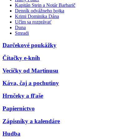
Kapitán Stein a Notár Barbarič
Denník odvážneho bojka
Krimi Dominika Dána
Učím sa rozprávať
Duna
Smradi
Darčekové poukážky
Čítačky e-kníh
Vecičky od Martinusu
Káva, čaj a pochutiny
Hrnčeky a fľaše
Papiernictvo
Zápisníky a kalendáre
Hudba