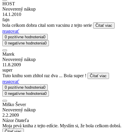
HOST
Neoverený nákup
14.1.2010
fajn
bola celkom dobra cital som vacsinu z tejto serie
Čítať viac
reagovať
0 pozitívne hodnotenia
0
0 negatívne hodnotenia
0
Marek
Neoverený nákup
11.8.2009
super
Tuto knihu som zhltol raz dva ... Bola super !
Čítať viac
reagovať
0 pozitívne hodnotenia
0
0 negatívne hodnotenia
0
Miško Šever
Neoverený nákup
2.2.2009
Názor čitateľa
Moja prvá kniha z tejto edície. Myslím si, že bola celkom dobrá.
Čítať viac