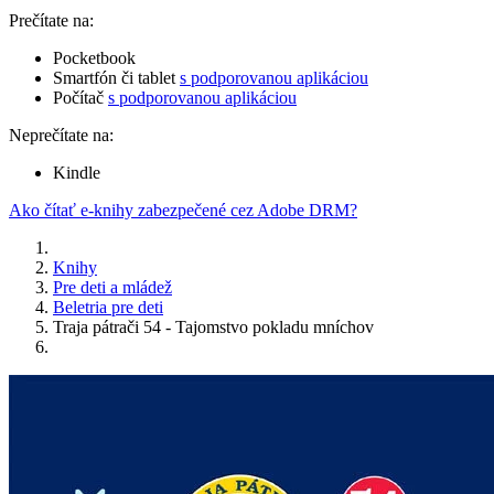
Prečítate na:
Pocketbook
Smartfón či tablet
s podporovanou aplikáciou
Počítač
s podporovanou aplikáciou
Neprečítate na:
Kindle
Ako čítať e-knihy zabezpečené cez Adobe DRM?
Knihy
Pre deti a mládež
Beletria pre deti
Traja pátrači 54 - Tajomstvo pokladu mníchov