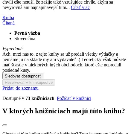
chvíli ešte netuší, že zažije také vzrušujúce chvíle, akým sa
nevyrovná ani najnapínavejší film...
Čítať viac
Kniha
Čítaná
Pevná väzba
Slovenčina
Vypredané
Ach, mrzí nás to, z tejto knihy sa už predali všetky výtlačky a
nemáme ju na sklade my ani vydavateľ :( Teoreticky však môžete
mať šťastie v niektorých iných obchodoch, ktoré ešte nepredali
posledné kusy.
Sledovať dostupnosť
Rezervovať v kníhkupectve
Pridať do zoznamu
Dostupné v
73 knižniciach
.
Požičať v knižnici
V ktorých knižniciach majú túto knihu?
Chcete si túto knihu požičať z knižnice? Toto je zoznam knižníc, v