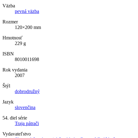
Väzba
pevná väzba
Rozmer
120×200 mm
Hmotnosť
229 g
ISBN
8010011698
Rok vydania
2007
Štýl
dobrodružný
Jazyk
slovenčina
54. diel série
Traja pátrači
Vydavateľstvo