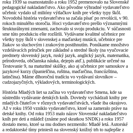
roku 1939 sa osamostatnilo a roku 1952 premenovalo na Slovenské
pedagogické nakladateľstvo. Ako pôvodne výhradné vydavateľstvo
učebníc vydalo už milióny výtlačkov kníh pre všetky typy škôl.
Novodobá história vydavateľstva sa začala písať po revolúcii, v 90.
rokoch minulého storočia. Hoci vydavateľstvo prešlo významnými
štrukturálnymi zmenami, zachovalo si svoju produkciu. V súčasnosti
sme túto produkciu ešte rozšírili. Vydávame kvalitné učebnice pre
všetky typy škôl v slovenskej a maďarskej mutácii, učebnice pre
žiakov so sluchovým i zrakovým postihnutím. Ponúkame množstvo
vzdelávacích príručiek pre základné a stredné školy (na vyučovacie
predmety slovenský jazyk, ruský jazyk, anglický jazyk, matematika,
prírodoveda, občianska náuka, dejepis atď.), publikácie určené na
Testovanie 9, na maturitné skúšky, ako aj učebnice pre samoukov a
jazykové kurzy (španielčina, ruština, maďarčina, francúzština,
latinčina). Máme dlhoročnú tradíciu vo vydávaní slovníkov –
cudzojazyčných, výkladových, terminologických.
História Mladých liet sa začína vo vydavateľstve Smena, kde sa
sústredilo vydávanie detských kníh. Dovtedy vychádzali knihy pre
mladých čitateľov v rôznych vydavateľstvách, všade iba okrajovo.
Až v roku 1950 vzniklo vydavateľstvo, ktoré sa zameralo práve na
detské knihy. Od roku 1953 malo názov Slovenské nakladateľstvo
kníh pre deti a mládež (známe pod skratkou SNDK) a roku 1957
dostalo meno, ktoré sa mu dodnes nezmenilo: Mladé letá. Autorské
a redaktorské tímy priniesli na slovenský knižný trh to najlepšie z