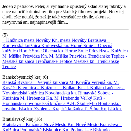
Jeden z pátračov, Peter, si vyhliadne opustený sklad starej fabriky a
chce natočiť kriminálny film pre školský filmový projekt. No v tej
chvíli ešte netuší, že zažije také vzrušujúce chvíle, akým sa
nevyrovná ani najnapínavejší film...
(5)
-
Knižnica mesta Nováky
Kn. mesta Nováky
Bratislava -
Karloveská knižnica
Karloveská kn.
Horné Srnie -
Obecná
knižnica Horné Srnie
Obecná kn. Horné Srnie
Prievidza -
Knižnica
M. Mišíka Prievidza
Kn. M. Mišíka Prievidza
Trenčianske Teplice -
Mestská knižnica Trenčianske Teplice
Mestská kn. Trenčianske
Teplice
Banskobystrický kraj (6)
Banská Bystrica -
Verejná knižnica M. Kováča
Verejná kn. M.
Kováča
Kremnica -
Knižnica J. Kollára
Kn. J. Kollára
Lučenec -
Novohradská knižnica
Novohradská kn.
Rimavská Sobota -
Knižnica M. Hrebendu
Kn. M. Hrebendu
Veľký Krtíš -
Hontiansko-novohradská knižnica A.H. Škultétyho
Hontiansko-
novohradská kn.
Zvolen -
Krajská knižnica Ľ. Štúra
Krajská kn.
Bratislavský kraj (16)
Bratislava -
Knižnica Nové Mesto
Kn. Nové Mesto
Bratislava -
Knižnica Podunajské Biskupice
Kn. Podunajské Biskupice