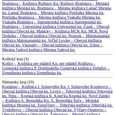
Bratislava -
Knižnica Ružinov
Kn. Ružinov
Bratislava -
Mestská
knižnica
Mestská kn.
Bratislava -
Miestna knižnica Lamač
Miestna
kn. Lamač
Bratislava -
Miestna knižnica Petržalka
Miestna kn.
Petržalka
Bratislava -
Miestna knižnica Vrakuňa
Miestna kn.
Vrakuňa
Bratislava -
Staromestská knižnica
Staromestská kn.
Bratislava -
Univerzitná knižnica
Univerzitná kn.
Častá -
Obecná
knižnica
Obecná kn.
Malacky -
Knižnica MCK
Kn. MCK
Nová
Dedinka -
Obecná knižnica
Obecná kn.
Pezinok -
Malokarpatská
knižnica
Malokarpatská kn.
Veľké Leváre -
Obecná knižnica
Obecná kn.
Vinosady -
Obecná knižnica
Obecná kn.
Zohor -
Miestna ľudová knižnica
Miestna ľudová kn.
Košický kraj (3)
Košice -
Knižnica pre mládež
Kn. pre mládež
Rožňava -
Gemerská knižnica P. Dobšinského
Gemerská knižnica
Trebišov -
Zemplínska knižnica
Zemplínska kn.
Nitriansky kraj (10)
Komárno -
Knižnica J. Szinnyeiho
Kn. J. Szinnyeiho
Kozárovce -
Obecná knižnica
Obecná kn.
Levice -
Tekovská knižnica
Tekovská
kn.
Nitra -
Krajská knižnica K. Kmeťka
Krajská kn.
Nové Zámky
-
Knižnica A. Bernoláka
Kn. A. Bernoláka
Šaľa -
Mestská
knižnica
Mestská kn.
Topoľčany -
Tribečská knižnica
Tribečská kn.
Tvrdošovce -
Obecná knižnica
Obecná kn.
Výčapy-Opatovce -
Obecná knižnica
Obecná kn.
Želiezovce -
Mestská knižnica