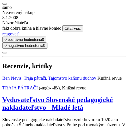
samo
Neoverený nákup
8.1.2008
Názor čitateľa
fakt dobra kniha a hlavne koniec
Čítať viac
reagovať
0 pozitívne hodnotenia
0
0 negatívne hodnotenia
0
Recenzie, kritiky
Ben Nevis: Traja pátrači. Tajomstvo kaňonu duchov
Knižná revue
TRAJA PÁTRAČI
(-mgb- -lč-), Knižná revue
Vydavateľstvo Slovenské pedagogické
nakladateľstvo - Mladé letá
Slovenské pedagogické nakladateľstvo vzniklo v roku 1920 ako
pobočka Štátneho nakladateľstva v Prahe pod rovnakým názvom. V