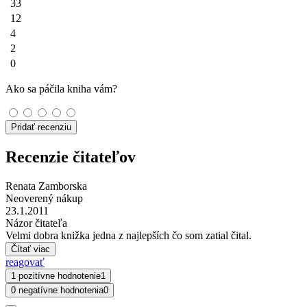
33
12
4
2
0
Ako sa páčila kniha vám?
Pridať recenziu
Recenzie čitateľov
Renata Zamborska
Neoverený nákup
23.1.2011
Názor čitateľa
Velmi dobra knižka jedna z najlepších čo som zatial čital.
Čítať viac
reagovať
1 pozitívne hodnotenie
1
0 negatívne hodnotenia
0