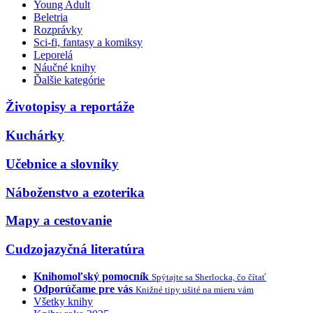
Young Adult
Beletria
Rozprávky
Sci-fi, fantasy a komiksy
Leporelá
Náučné knihy
Ďalšie kategórie
Životopisy a reportáže
Kuchárky
Učebnice a slovníky
Náboženstvo a ezoterika
Mapy a cestovanie
Cudzojazyčná literatúra
Knihomoľský pomocník
Spýtajte sa Sherlocka, čo čítať
Odporúčame pre vás
Knižné tipy ušité na mieru vám
Všetky knihy