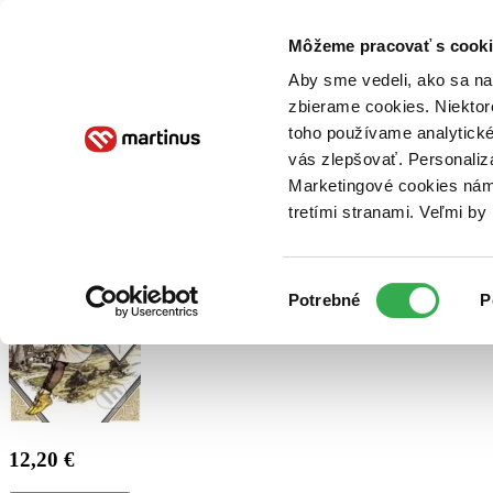
Doručenie
Kníhkupectvá
Knihovrátok
Poukážky
Knižný blog
Kontakt
Môžeme pracovať s cooki
Aby sme vedeli, ako sa na 
zbierame cookies. Niektor
E-knihy
Audioknihy
Hry
Filmy
Knihy
Doplnky
toho používame analytické
vás zlepšovať. Personaliz
Vyhľadávanie
Marketingové cookies nám 
tretími stranami. Veľmi b
Prihlásiť
Výber
Potrebné
P
súhlasu
12,20 €