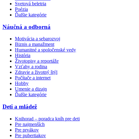
Svetová beletria
Poézia
Ďalšie kategórie
Náučná a odborná
Motivácia a sebarozvoj
Biznis a manažment
Humanitné a spoločenské vedy
História
Životopisy a reportáže
Vzťahy a rodina
Zdravie a životný štýl
Počítače a internet
Hobby
Umenie a dizajn
Ďalšie kategórie
Deti a mládež
Knihorad – poradca kníh pre deti
Pre najmenších
Pre prvákov
Pre pubertiakov