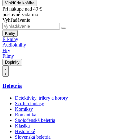
Vložiť do košíka
Pri nákupe nad 49 €
poštovné zadarmo
Vyhľadávanie
Knihy
E-knihy
Audioknihy
Hry
Filmy
Doplnky
Beletria
Detektívky, trilery a horory
Sci-fi a fantasy
Komiksy
Romantika
Spoločenská beletria
Klasika
Historické
Slovenská beletria