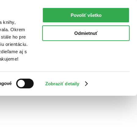
Povoliť všetko
a knihy,
ovala. Okrem
Odmietnuť
stále ho pre
u orientáciu.
dieľame aj s
Ďakujeme!
ngové
Zobraziť detaily