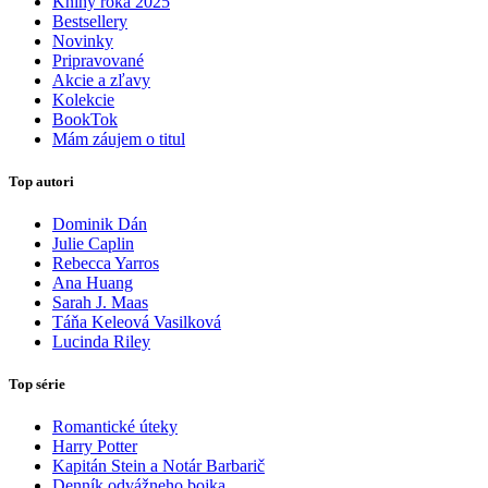
Knihy roka 2025
Bestsellery
Novinky
Pripravované
Akcie a zľavy
Kolekcie
BookTok
Mám záujem o titul
Top autori
Dominik Dán
Julie Caplin
Rebecca Yarros
Ana Huang
Sarah J. Maas
Táňa Keleová Vasilková
Lucinda Riley
Top série
Romantické úteky
Harry Potter
Kapitán Stein a Notár Barbarič
Denník odvážneho bojka