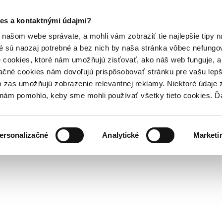
es a kontaktnými údajmi?
našom webe správate, a mohli vám zobraziť tie najlepšie tipy n
é sú naozaj potrebné a bez nich by naša stránka vôbec nefung
 cookies, ktoré nám umožňujú zisťovať, ako náš web funguje, a 
ačné cookies nám dovoľujú prispôsobovať stránku pre vašu lepši
zas umožňujú zobrazenie relevantnej reklamy. Niektoré údaje z
y nám pomohlo, keby sme mohli používať všetky tieto cookies. 
ersonalizačné
Analytické
Marketi