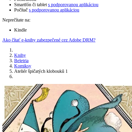
Smartfón či tablet
s podporovanou aplikáciou
Počítač
s podporovanou aplikáciou
Neprečítate na:
Kindle
Ako čítať e-knihy zabezpečené cez Adobe DRM?
Knihy
Beletria
Komiksy
Ateliér špičatých klobouků 1