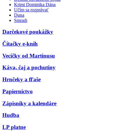
Krimi Dominika Dána
Učím sa rozprávať
Duna
Smradi
Darčekové poukážky
Čítačky e-kníh
Vecičky od Martinusu
Káva, čaj a pochutiny
Hrnčeky a fľaše
Papiernictvo
Zápisníky a kalendáre
Hudba
LP platne