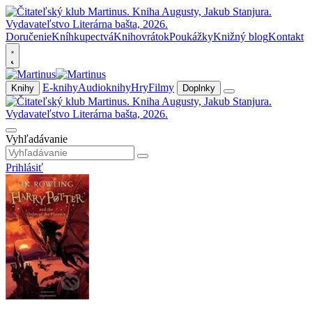
Doručenie
Kníhkupectvá
Knihovrátok
Poukážky
Knižný blog
Kontakt
E-knihy
Audioknihy
Hry
Filmy
Knihy
Doplnky
Vyhľadávanie
Prihlásiť