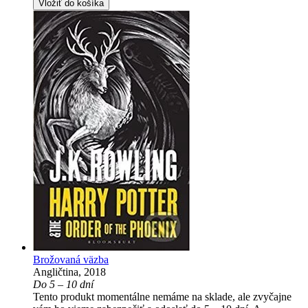
Vložiť do košíka
Brožovaná väzba
Angličtina, 2018
Do 5 – 10 dní
Tento produkt momentálne nemáme na sklade, ale zvyčajne