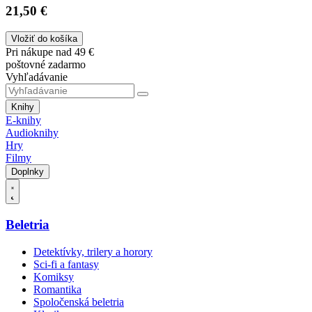
21,50 €
Vložiť do košíka
Pri nákupe nad 49 €
poštovné zadarmo
Vyhľadávanie
Knihy
E-knihy
Audioknihy
Hry
Filmy
Doplnky
Beletria
Detektívky, trilery a horory
Sci-fi a fantasy
Komiksy
Romantika
Spoločenská beletria