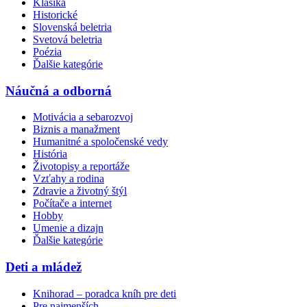
Klasika
Historické
Slovenská beletria
Svetová beletria
Poézia
Ďalšie kategórie
Náučná a odborná
Motivácia a sebarozvoj
Biznis a manažment
Humanitné a spoločenské vedy
História
Životopisy a reportáže
Vzťahy a rodina
Zdravie a životný štýl
Počítače a internet
Hobby
Umenie a dizajn
Ďalšie kategórie
Deti a mládež
Knihorad – poradca kníh pre deti
Pre najmenších