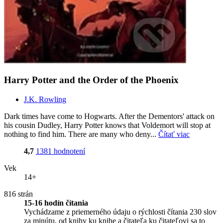
Harry Potter and the Order of the Phoenix
J.K. Rowling
Dark times have come to Hogwarts. After the Dementors' attack on
his cousin Dudley, Harry Potter knows that Voldemort will stop at
nothing to find him. There are many who deny...
Čítať viac
4,7
1381 hodnotení
Vek
14+
816 strán
15-16 hodín čítania
Vychádzame z priemerného údaju o rýchlosti čítania 230 slov
za minútu, od knihy ku knihe a čitateľa ku čitateľovi sa to