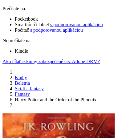
Prečítate na:
Pocketbook
Smartfón či tablet
s podporovanou aplikáciou
Počítač
s podporovanou aplikáciou
Neprečítate na:
Kindle
Ako čítať e-knihy zabezpečené cez Adobe DRM?
Knihy
Beletria
Sci-fi a fantasy
Fantasy
Harry Potter and the Order of the Phoenix