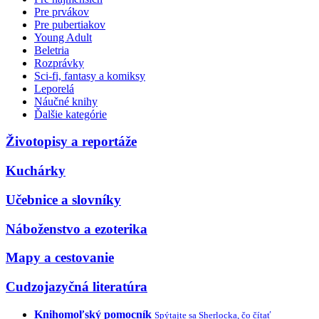
Pre prvákov
Pre pubertiakov
Young Adult
Beletria
Rozprávky
Sci-fi, fantasy a komiksy
Leporelá
Náučné knihy
Ďalšie kategórie
Životopisy a reportáže
Kuchárky
Učebnice a slovníky
Náboženstvo a ezoterika
Mapy a cestovanie
Cudzojazyčná literatúra
Knihomoľský pomocník
Spýtajte sa Sherlocka, čo čítať