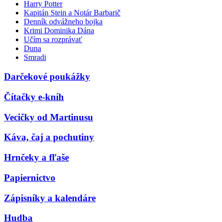
Harry Potter
Kapitán Stein a Notár Barbarič
Denník odvážneho bojka
Krimi Dominika Dána
Učím sa rozprávať
Duna
Smradi
Darčekové poukážky
Čítačky e-kníh
Vecičky od Martinusu
Káva, čaj a pochutiny
Hrnčeky a fľaše
Papiernictvo
Zápisníky a kalendáre
Hudba