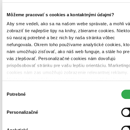
Vložiť do košíka
Môžeme pracovať s cookies a kontaktnými údajmi?
Aby sme vedeli, ako sa na našom webe správate, a mohli v
zobraziť tie najlepšie tipy na knihy, zbierame cookies. Niekto
sú naozaj potrebné a bez nich by naša stránka vôbec
nefungovala. Okrem toho používame analytické cookies, kto
nám umožňujú zisťovať, ako náš web funguje, a stále ho pre
vás zlepšovať. Personalizačné cookies nám dovoľujú
prispôsobovať stránku pre vašu lepšiu orientáciu. Marketing
cookies nám zas umožňujú zobrazenie relevantnej reklamy.
Niektoré údaje zdieľame aj s tretími stranami. Veľmi by nám
pomohlo, keby sme mohli používať všetky tieto cookies.
Výber
Ďakujeme!
Potrebné
súhlasu
Personalizačné