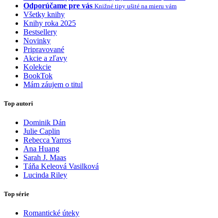
Odporúčame pre vás
Knižné tipy ušité na mieru vám
Všetky knihy
Knihy roka 2025
Bestsellery
Novinky
Pripravované
Akcie a zľavy
Kolekcie
BookTok
Mám záujem o titul
Top autori
Dominik Dán
Julie Caplin
Rebecca Yarros
Ana Huang
Sarah J. Maas
Táňa Keleová Vasilková
Lucinda Riley
Top série
Romantické úteky