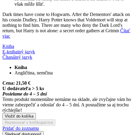
však môže líšiť.
Dark times have come to Hogwarts. After the Dementors' attack on
his cousin Dudley, Harry Potter knows that Voldemort will stop at
nothing to find him. There are many who deny the Dark Lord's
return, but Harry is not alone: a secret order gathers at Grimm
Čítať
viac
Kniha
E-kniha
iný jazyk
Čítaná
iný jazyk
Kniha
Angličtina, nemčina
Cena:
21,50 €
U dodávateľa > 5 ks
Posielame do 4 – 5 dní
Tento produkt momentálne nemáme na sklade, ale zvyčajne vám ho
vieme zabezpečiť a odoslať do 4 – 5 dní. A posnažíme sa aj trochu
rýchlejšie!
Vložiť do košíka
Rezervovať v kníhkupectve
Pridať do zoznamu
Sledovať dostupnosť