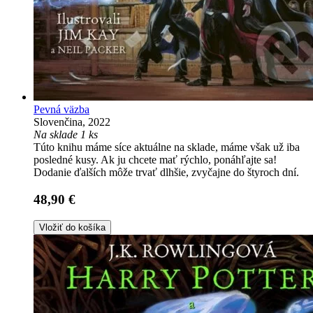
Pevná väzba
Slovenčina, 2022
Na sklade 1 ks
Túto knihu máme síce aktuálne na sklade, máme však už iba
posledné kusy. Ak ju chcete mať rýchlo, ponáhľajte sa!
Dodanie ďalších môže trvať dlhšie, zvyčajne do štyroch dní.
48,90 €
Vložiť do košíka