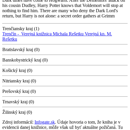
Dark times have come to Hogwarts. After the Dementors' attack on
his cousin Dudley, Harry Potter knows that Voldemort will stop at
nothing to find him. There are many who deny the Dark Lord's
return, but Harry is not alone: a secret order gathers at Grimm
Trenčiansky kraj (1)
Trenčín -
Verejná knižnica Michala Rešetku
Verejná kn. M.
Rešetku
Bratislavský kraj (0)
Banskobystrický kraj (0)
Košický kraj (0)
Nitriansky kraj (0)
Prešovský kraj (0)
Trnavský kraj (0)
Žilinský kraj (0)
Zdroj informácií:
Infogate.sk
. Údaje hovoria o tom, že kniha je v
evidencii danej knižnice, môže však už byť aktuálne požičaná. Tu