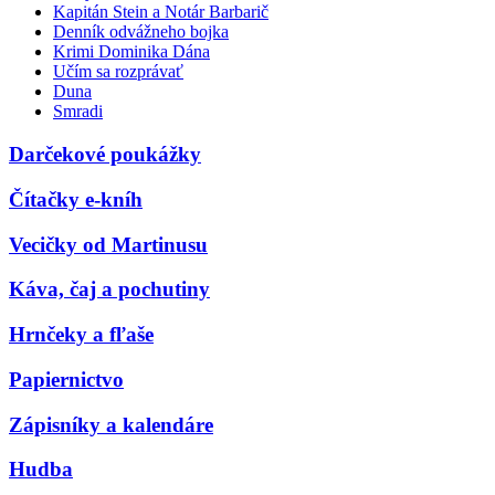
Kapitán Stein a Notár Barbarič
Denník odvážneho bojka
Krimi Dominika Dána
Učím sa rozprávať
Duna
Smradi
Darčekové poukážky
Čítačky e-kníh
Vecičky od Martinusu
Káva, čaj a pochutiny
Hrnčeky a fľaše
Papiernictvo
Zápisníky a kalendáre
Hudba