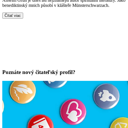
Anselm Grün je dnes asi nejznámější autor spirituální literatury. Jako
benediktinský mnich působí v klášteře Münsterschwarzach.
Čítať viac
Poznáte nový čitateľský profil?