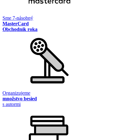
Sme 7-násobný
MasterCard
Obchodník roka
Organizujeme
množstvo besied
s autormi