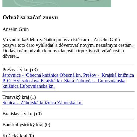
Odváž sa začať znovu
Anselm Grün
Vo vnútri každého začiatku prebýva isté čaro... Anselm Grün
pozýva toto čaro vyhľadať a dôverovať novým, neznámym cestám.
Dodáva nám odvahu k odovzdanosti a trpezlivosti, vďačnosti a
dôvere...
Prešovský kraj (3)
Jarovnice -
Obecná knižnica
Obecná kn.
Prešov -
Krajská knižnica
P. O. Hviezdoslava
Krajská kn.
Stará Ľubovňa -
Ľubovnianska
knižnica
Ľubovnianska kn.
Trnavský kraj (1)
Senica -
Záhorská knižnica
Záhorská kn.
Bratislavský kraj (0)
Banskobystrický kraj (0)
Košický kraj (0)