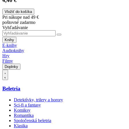
4,40 €
Vložiť do košíka
Pri nákupe nad 49 €
poštovné zadarmo
Vyhľadávanie
Knihy
E-knihy
Audioknihy
Hry
Filmy
Doplnky
Beletria
Detektívky, trilery a horory
Sci-fi a fantasy
Komiksy
Romantika
Spoločenská beletria
Klasika