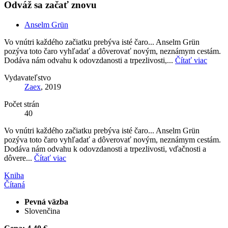
Odváž sa začať znovu
Anselm Grün
Vo vnútri každého začiatku prebýva isté čaro... Anselm Grün
pozýva toto čaro vyhľadať a dôverovať novým, neznámym cestám.
Dodáva nám odvahu k odovzdanosti a trpezlivosti,...
Čítať viac
Vydavateľstvo
Zaex
, 2019
Počet strán
40
Vo vnútri každého začiatku prebýva isté čaro... Anselm Grün
pozýva toto čaro vyhľadať a dôverovať novým, neznámym cestám.
Dodáva nám odvahu k odovzdanosti a trpezlivosti, vďačnosti a
dôvere...
Čítať viac
Kniha
Čítaná
Pevná väzba
Slovenčina