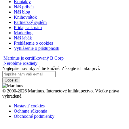
Kontakty
Náš príbeh
Náš blog
Knihovrátok
Partnerský systém
Pridaj sa k nám
Marketing
Náš labák
Prehlásenie o cookies
Vyhlásenie o prístupnosti
Martinus je certifikovaný B Corp
Nerobíme rozdiely
Najlepšie novinky sú tie knižné. Získajte ich ako prví:
Odoslať
© 2000-2026 Martinus. Internetové kníhkupectvo. Všetky práva
vyhradené.
Nastaviť cookies
Ochrana súkromia
Obchodné podmienky