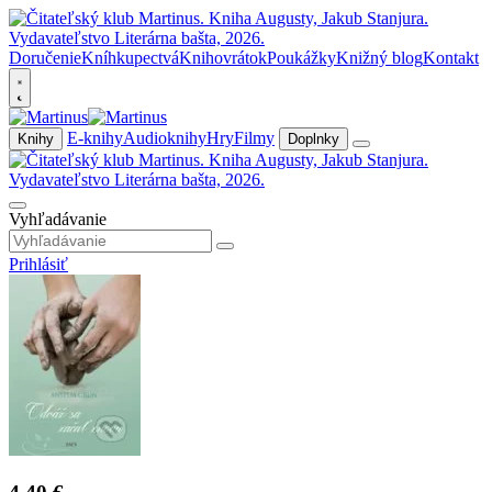
Doručenie
Kníhkupectvá
Knihovrátok
Poukážky
Knižný blog
Kontakt
E-knihy
Audioknihy
Hry
Filmy
Knihy
Doplnky
Vyhľadávanie
Prihlásiť