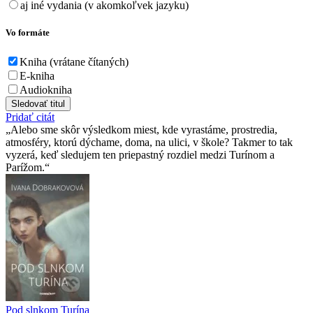
aj iné vydania (v akomkoľvek jazyku)
Vo formáte
Kniha (vrátane čítaných)
E-kniha
Audiokniha
Sledovať titul
Pridať citát
Alebo sme skôr výsledkom miest, kde vyrastáme, prostredia,
atmosféry, ktorú dýchame, doma, na ulici, v škole? Takmer to tak
vyzerá, keď sledujem ten priepastný rozdiel medzi Turínom a
Parížom.
Pod slnkom Turína