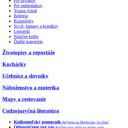
Pre prvákov
Pre pubertiakov
Young Adult
Beletria
Rozprávky
Sci-fi, fantasy a komiksy
Leporelá
Náučné knihy
Ďalšie kategórie
Životopisy a reportáže
Kuchárky
Učebnice a slovníky
Náboženstvo a ezoterika
Mapy a cestovanie
Cudzojazyčná literatúra
Knihomoľský pomocník
Spýtajte sa Sherlocka, čo čítať
Odporúčame pre vás
Knižné tipy ušité na mieru vám