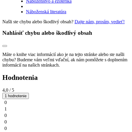
Náboženstvo a ezoterika
Náboženská literatúra
Našli ste chybu alebo škodlivý obsah?
Dajte nám, prosím, vedieť!
Nahlásiť chybu alebo škodlivý obsah
Máte o knihe viac informácií ako je na tejto stránke alebo ste našli
chybu? Budeme vám veľmi vďační, ak nám pomôžete s doplnením
informácií na našich stránkach.
Hodnotenia
4,0
/ 5
1 hodnotenie
0
1
0
0
0