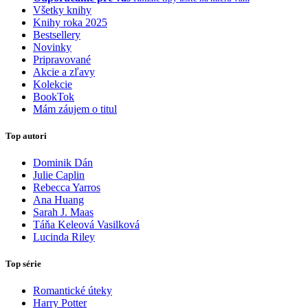
Všetky knihy
Knihy roka 2025
Bestsellery
Novinky
Pripravované
Akcie a zľavy
Kolekcie
BookTok
Mám záujem o titul
Top autori
Dominik Dán
Julie Caplin
Rebecca Yarros
Ana Huang
Sarah J. Maas
Táňa Keleová Vasilková
Lucinda Riley
Top série
Romantické úteky
Harry Potter