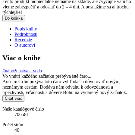
Tento produkt momentálne nemáme na sklade, ale zvyčajne vám ho
vieme zabezpečiť a odoslať do 2 – 4 dní. A posnažíme sa aj trochu
rýchlejšie!
Do košíka
Popis knihy
Podrobnosti
Recenzie
O autorovi
Viac o knihe
#náboženstva a veda
Vo vnútri každého začiatku prebýva isté čaro...
Anselm Grün pozýva toto čaro vyhľadať a dôverovať novým,
neznámym cestám. Dodáva nám odvahu k odovzdanosti a
trpezlivosti, vďačnosti a dôvere Bohu na vydarený nový začiatok.
Čítať viac
Naše katalógové číslo
706581
Počet strán
40