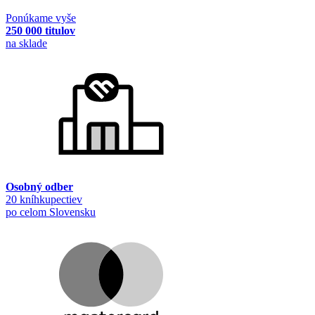
Ponúkame vyše
250 000 titulov
na sklade
Osobný odber
20 kníhkupectiev
po celom Slovensku