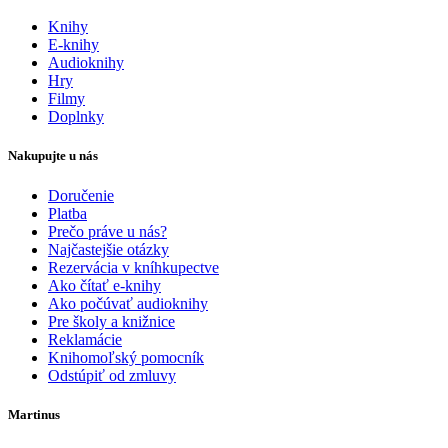
Knihy
E-knihy
Audioknihy
Hry
Filmy
Doplnky
Nakupujte u nás
Doručenie
Platba
Prečo práve u nás?
Najčastejšie otázky
Rezervácia v kníhkupectve
Ako čítať e-knihy
Ako počúvať audioknihy
Pre školy a knižnice
Reklamácie
Knihomoľský pomocník
Odstúpiť od zmluvy
Martinus