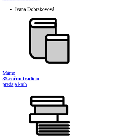
Ivana Dobrakovová
Máme
35-ročnú tradíciu
predaja kníh