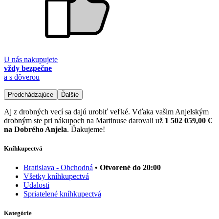
U nás nakupujete
vždy bezpečne
a s dôverou
Predchádzajúce
Ďalšie
Aj z drobných vecí sa dajú urobiť veľké. Vďaka vašim Anjelským
drobným ste pri nákupoch na Martinuse darovali už
1 502 059,00 €
na Dobrého Anjela
. Ďakujeme!
Kníhkupectvá
Bratislava - Obchodná
• Otvorené do 20:00
Všetky kníhkupectvá
Udalosti
Spriatelené kníhkupectvá
Kategórie