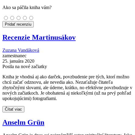
Ako sa páčila kniha vám?
Pridať recenziu
Recenzie Martinusákov
Zuzana Vandáková
zamestnanec
25. januára 2020
Posila na nové začiatky
Kniha je vhodná aj ako darček, povzbudenie pre tých, ktorí možno
chcú začať odznovu, ale nevedia ako. Nezaťažuje čitateľa
zbytočnými slovami, ale úderne, krátko, no efektívne povzbudzuje v
nových začiatkoch. Je obohatená aj niekoľkými (už na prvý pohľad
upokojujúcimi) fotografiami.
Čítať viac
Anselm Grün