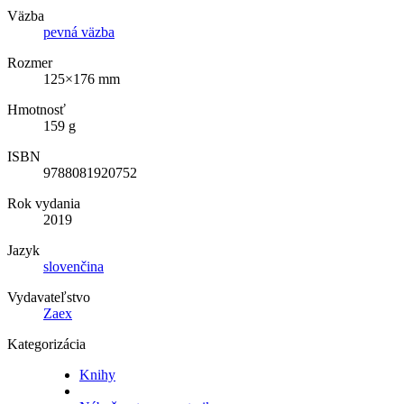
Väzba
pevná väzba
Rozmer
125×176 mm
Hmotnosť
159 g
ISBN
9788081920752
Rok vydania
2019
Jazyk
slovenčina
Vydavateľstvo
Zaex
Kategorizácia
Knihy