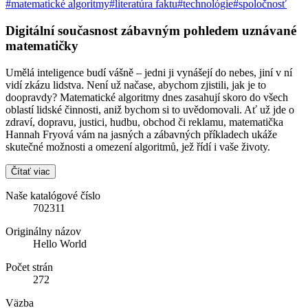
#matematické algoritmy
#literatúra faktu
#technológie
#spoločnosť
Digitální současnost zábavným pohledem uznávané
matematičky
Umělá inteligence budí vášně – jedni ji vynášejí do nebes, jiní v ní
vidí zkázu lidstva. Není už načase, abychom zjistili, jak je to
doopravdy? Matematické algoritmy dnes zasahují skoro do všech
oblastí lidské činnosti, aniž bychom si to uvědomovali. Ať už jde o
zdraví, dopravu, justici, hudbu, obchod či reklamu, matematička
Hannah Fryová vám na jasných a zábavných příkladech ukáže
skutečné možnosti a omezení algoritmů, jež řídí i vaše životy.
Čítať viac
Naše katalógové číslo
702311
Originálny názov
Hello World
Počet strán
272
Väzba