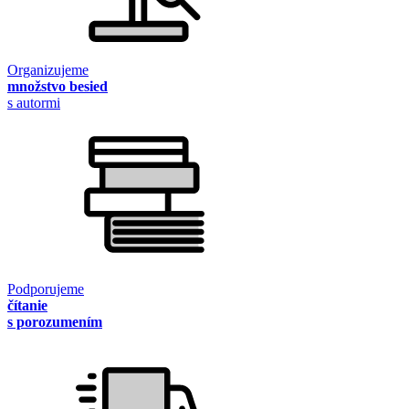
Organizujeme
množstvo besied
s autormi
Podporujeme
čítanie
s porozumením