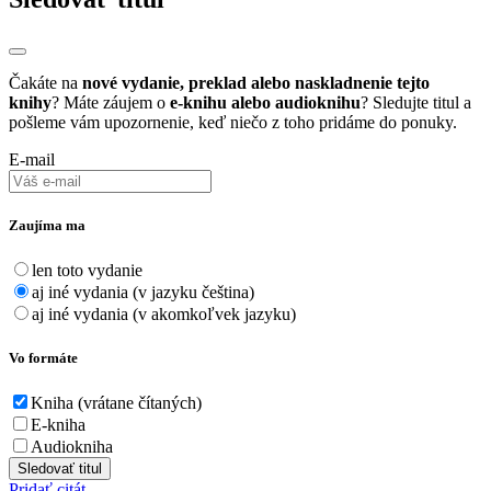
Čakáte na
nové vydanie, preklad alebo naskladnenie tejto
knihy
? Máte záujem o
e-knihu alebo audioknihu
? Sledujte titul a
pošleme vám upozornenie, keď niečo z toho pridáme do ponuky.
E-mail
Zaujíma ma
len toto vydanie
aj iné vydania (v jazyku čeština)
aj iné vydania (v akomkoľvek jazyku)
Vo formáte
Kniha (vrátane čítaných)
E-kniha
Audiokniha
Sledovať titul
Pridať citát