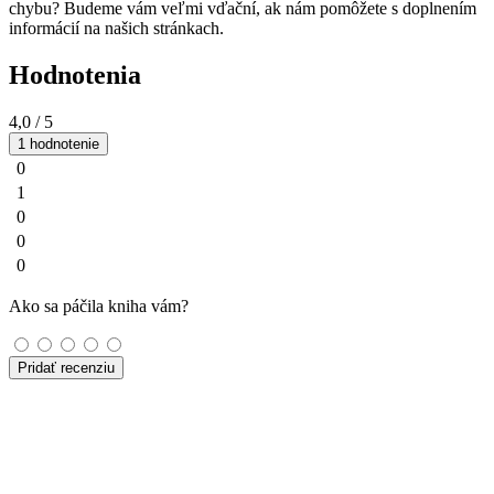
chybu? Budeme vám veľmi vďační, ak nám pomôžete s doplnením
informácií na našich stránkach.
Hodnotenia
4,0
/ 5
1 hodnotenie
0
1
0
0
0
Ako sa páčila kniha vám?
Pridať recenziu