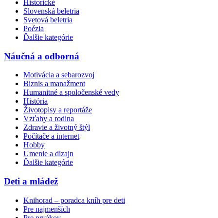
Historické
Slovenská beletria
Svetová beletria
Poézia
Ďalšie kategórie
Náučná a odborná
Motivácia a sebarozvoj
Biznis a manažment
Humanitné a spoločenské vedy
História
Životopisy a reportáže
Vzťahy a rodina
Zdravie a životný štýl
Počítače a internet
Hobby
Umenie a dizajn
Ďalšie kategórie
Deti a mládež
Knihorad – poradca kníh pre deti
Pre najmenších
Pre prvákov