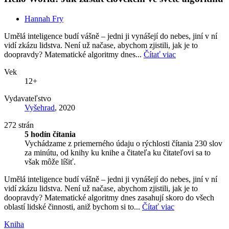
Hannah Fry
Umělá inteligence budí vášně – jedni ji vynášejí do nebes, jiní v ní
vidí zkázu lidstva. Není už načase, abychom zjistili, jak je to
doopravdy? Matematické algoritmy dnes...
Čítať viac
Vek
12+
Vydavateľstvo
Vyšehrad
, 2020
272 strán
5 hodín čítania
Vychádzame z priemerného údaju o rýchlosti čítania 230 slov
za minútu, od knihy ku knihe a čitateľa ku čitateľovi sa to
však môže líšiť.
Umělá inteligence budí vášně – jedni ji vynášejí do nebes, jiní v ní
vidí zkázu lidstva. Není už načase, abychom zjistili, jak je to
doopravdy? Matematické algoritmy dnes zasahují skoro do všech
oblastí lidské činnosti, aniž bychom si to...
Čítať viac
Kniha