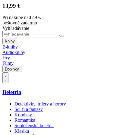
13,99 €
Pri nákupe nad 49 €
poštovné zadarmo
Vyhľadávanie
Knihy
E-knihy
Audioknihy
Hry
Filmy
Doplnky
Beletria
Detektívky, trilery a horory
Sci-fi a fantasy
Komiksy
Romantika
Spoločenská beletria
Klasika