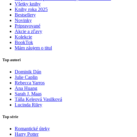
Všetky knihy
Knihy roka 2025
Bestsellery
Novinky
Pripravované
Akcie a zľavy
Kolekcie
BookTok
Mám záujem o titul
Top autori
Dominik Dán
Julie Caplin
Rebecca Yarros
Ana Huang
Sarah J. Maas
Táňa Keleová Vasilková
Lucinda Riley
Top série
Romantické úteky
Harry Potter