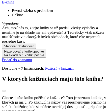
E-kniha
Pevná väzba s prebalom
Čeština
Vypredané
Ach, mrzí nás to, z tejto knihy sa už predali všetky výtlačky a
nemáme ju na sklade my ani vydavateľ :( Teoreticky však môžete
mať šťastie v niektorých iných obchodoch, ktoré ešte nepredali
posledné kusy.
Sledovať dostupnosť
Rezervovať v kníhkupectve
Na sklade v 1 kníhkupectve
Pridať do zoznamu
Dostupné v
7 knižniciach
.
Požičať v knižnici
V ktorých knižniciach majú túto knihu?
Chcete si túto knihu požičať z knižnice? Toto je zoznam knižníc, v
ktorých ju majú. Po kliknutí na názov vás presmerujeme priamo na
stránku knižnice, kde si môžete overiť jej dostupnosť a prípadne ju