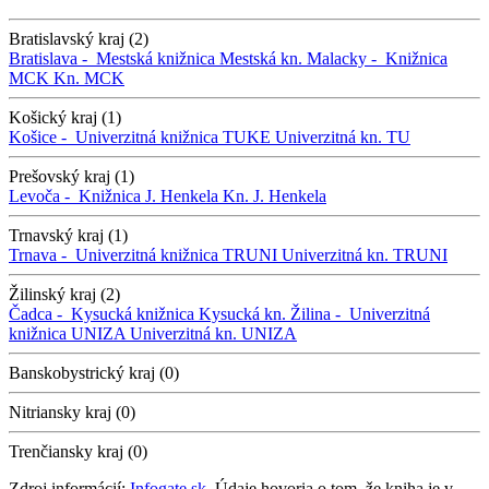
Bratislavský kraj (2)
Bratislava -
Mestská knižnica
Mestská kn.
Malacky -
Knižnica
MCK
Kn. MCK
Košický kraj (1)
Košice -
Univerzitná knižnica TUKE
Univerzitná kn. TU
Prešovský kraj (1)
Levoča -
Knižnica J. Henkela
Kn. J. Henkela
Trnavský kraj (1)
Trnava -
Univerzitná knižnica TRUNI
Univerzitná kn. TRUNI
Žilinský kraj (2)
Čadca -
Kysucká knižnica
Kysucká kn.
Žilina -
Univerzitná
knižnica UNIZA
Univerzitná kn. UNIZA
Banskobystrický kraj (0)
Nitriansky kraj (0)
Trenčiansky kraj (0)
Zdroj informácií:
Infogate.sk
. Údaje hovoria o tom, že kniha je v