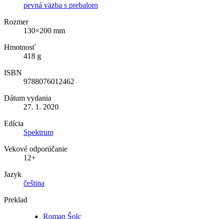
pevná väzba s prebalom
Rozmer
130×200 mm
Hmotnosť
418 g
ISBN
9788076012462
Dátum vydania
27. 1. 2020
Edícia
Spektrum
Vekové odporúčanie
12+
Jazyk
čeština
Preklad
Roman Šolc