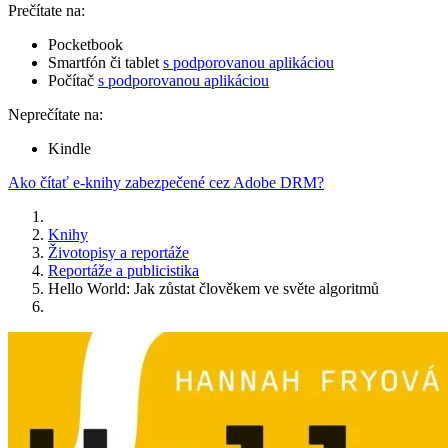
Prečítate na:
Pocketbook
Smartfón či tablet
s podporovanou aplikáciou
Počítač
s podporovanou aplikáciou
Neprečítate na:
Kindle
Ako čítať e-knihy zabezpečené cez Adobe DRM?
Knihy
Životopisy a reportáže
Reportáže a publicistika
Hello World: Jak zůstat člověkem ve světe algoritmů