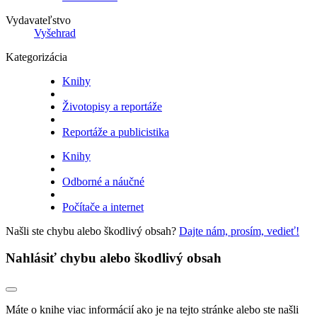
Vydavateľstvo
Vyšehrad
Kategorizácia
Knihy
Životopisy a reportáže
Reportáže a publicistika
Knihy
Odborné a náučné
Počítače a internet
Našli ste chybu alebo škodlivý obsah?
Dajte nám, prosím, vedieť!
Nahlásiť chybu alebo škodlivý obsah
Máte o knihe viac informácií ako je na tejto stránke alebo ste našli