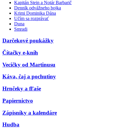
Kapitán Stein a Notár Barbarič
Denník odvážneho bojka
Krimi Dominika Dána
Učím sa rozprávať
Duna
Smradi
Darčekové poukážky
Čítačky e-kníh
Vecičky od Martinusu
Káva, čaj a pochutiny
Hrnčeky a fľaše
Papiernictvo
Zápisníky a kalendáre
Hudba