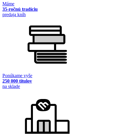
Máme
35-ročnú tradíciu
predaja kníh
Ponúkame vyše
250 000 titulov
na sklade