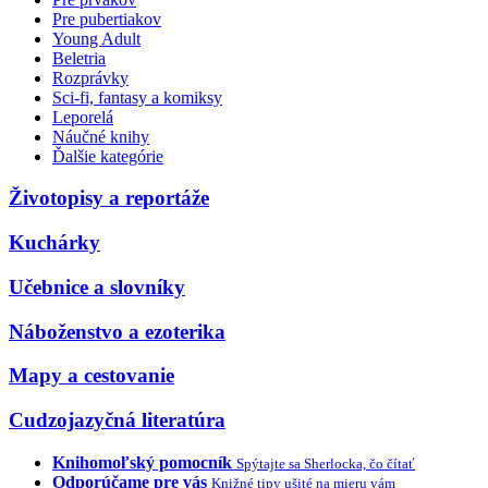
Pre pubertiakov
Young Adult
Beletria
Rozprávky
Sci-fi, fantasy a komiksy
Leporelá
Náučné knihy
Ďalšie kategórie
Životopisy a reportáže
Kuchárky
Učebnice a slovníky
Náboženstvo a ezoterika
Mapy a cestovanie
Cudzojazyčná literatúra
Knihomoľský pomocník
Spýtajte sa Sherlocka, čo čítať
Odporúčame pre vás
Knižné tipy ušité na mieru vám