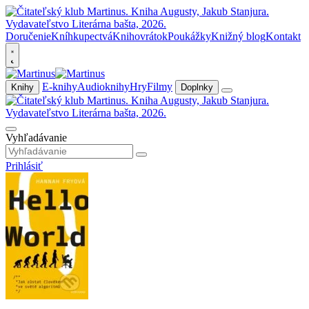
Doručenie
Kníhkupectvá
Knihovrátok
Poukážky
Knižný blog
Kontakt
E-knihy
Audioknihy
Hry
Filmy
Knihy
Doplnky
Vyhľadávanie
Prihlásiť