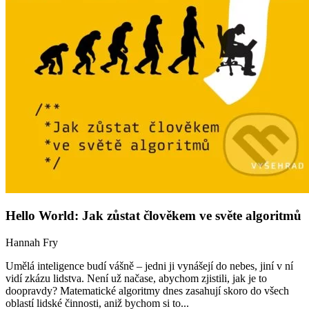
Hello World: Jak zůstat člověkem ve světe algoritmů
Hannah Fry
Umělá inteligence budí vášně – jedni ji vynášejí do nebes, jiní v ní
vidí zkázu lidstva. Není už načase, abychom zjistili, jak je to
doopravdy? Matematické algoritmy dnes zasahují skoro do všech
oblastí lidské činnosti, aniž bychom si to...