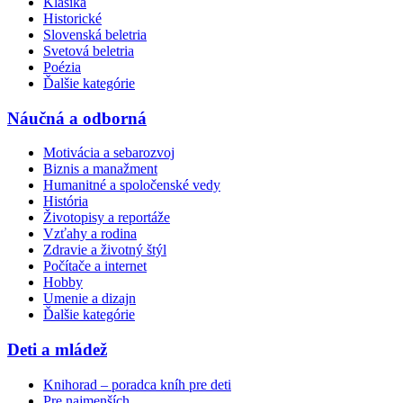
Klasika
Historické
Slovenská beletria
Svetová beletria
Poézia
Ďalšie kategórie
Náučná a odborná
Motivácia a sebarozvoj
Biznis a manažment
Humanitné a spoločenské vedy
História
Životopisy a reportáže
Vzťahy a rodina
Zdravie a životný štýl
Počítače a internet
Hobby
Umenie a dizajn
Ďalšie kategórie
Deti a mládež
Knihorad – poradca kníh pre deti
Pre najmenších