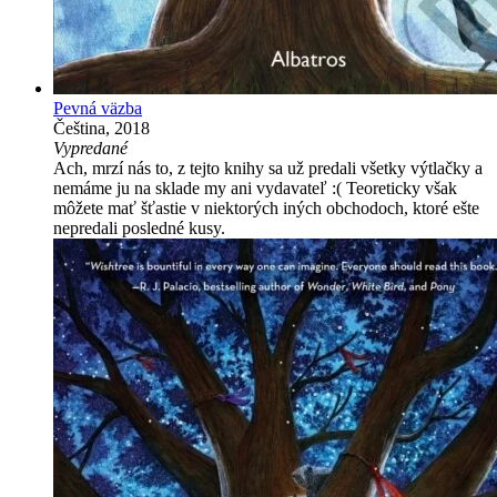
Pevná väzba
Čeština, 2018
Vypredané
Ach, mrzí nás to, z tejto knihy sa už predali všetky výtlačky a
nemáme ju na sklade my ani vydavateľ :( Teoreticky však
môžete mať šťastie v niektorých iných obchodoch, ktoré ešte
nepredali posledné kusy.