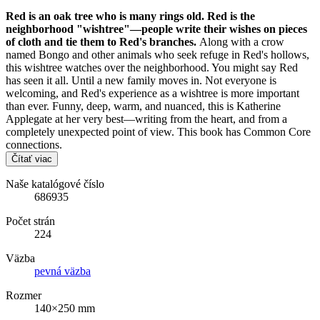
Red is an oak tree who is many rings old. Red is the
neighborhood "wishtree"—people write their wishes on pieces
of cloth and tie them to Red's branches.
Along with a crow
named Bongo and other animals who seek refuge in Red's hollows,
this wishtree watches over the neighborhood. You might say Red
has seen it all. Until a new family moves in. Not everyone is
welcoming, and Red's experience as a wishtree is more important
than ever. Funny, deep, warm, and nuanced, this is Katherine
Applegate at her very best—writing from the heart, and from a
completely unexpected point of view. This book has Common Core
connections.
Čítať viac
Naše katalógové číslo
686935
Počet strán
224
Väzba
pevná väzba
Rozmer
140×250 mm