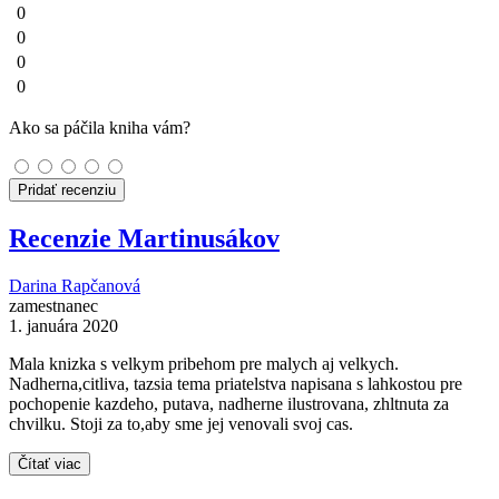
0
0
0
0
Ako sa páčila kniha vám?
Pridať recenziu
Recenzie Martinusákov
Darina Rapčanová
zamestnanec
1. januára 2020
Mala knizka s velkym pribehom pre malych aj velkych.
Nadherna,citliva, tazsia tema priatelstva napisana s lahkostou pre
pochopenie kazdeho, putava, nadherne ilustrovana, zhltnuta za
chvilku. Stoji za to,aby sme jej venovali svoj cas.
Čítať viac