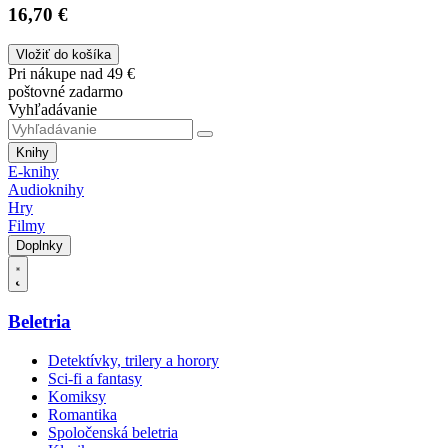
16,70 €
Vložiť do košíka
Pri nákupe nad 49 €
poštovné zadarmo
Vyhľadávanie
Knihy
E-knihy
Audioknihy
Hry
Filmy
Doplnky
Beletria
Detektívky, trilery a horory
Sci-fi a fantasy
Komiksy
Romantika
Spoločenská beletria