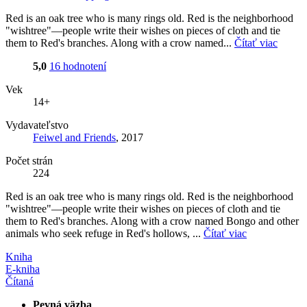
Red is an oak tree who is many rings old. Red is the neighborhood
"wishtree"—people write their wishes on pieces of cloth and tie
them to Red's branches. Along with a crow named...
Čítať viac
5,0
16 hodnotení
Vek
14+
Vydavateľstvo
Feiwel and Friends
, 2017
Počet strán
224
Red is an oak tree who is many rings old. Red is the neighborhood
"wishtree"—people write their wishes on pieces of cloth and tie
them to Red's branches. Along with a crow named Bongo and other
animals who seek refuge in Red's hollows, ...
Čítať viac
Kniha
E-kniha
Čítaná
Pevná väzba