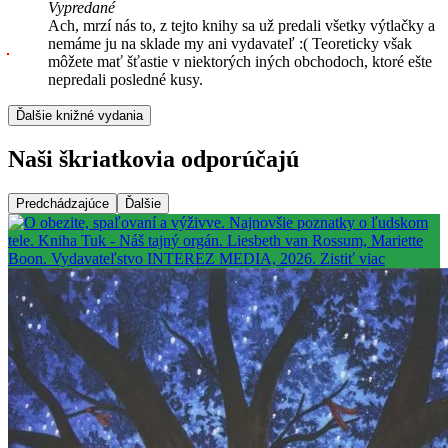
Vypredané
Ach, mrzí nás to, z tejto knihy sa už predali všetky výtlačky a
nemáme ju na sklade my ani vydavateľ :( Teoreticky však
môžete mať šťastie v niektorých iných obchodoch, ktoré ešte
nepredali posledné kusy.
Ďalšie knižné vydania
Naši škriatkovia odporúčajú
Predchádzajúce
Ďalšie