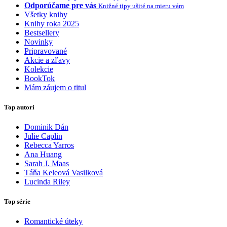
Odporúčame pre vás
Knižné tipy ušité na mieru vám
Všetky knihy
Knihy roka 2025
Bestsellery
Novinky
Pripravované
Akcie a zľavy
Kolekcie
BookTok
Mám záujem o titul
Top autori
Dominik Dán
Julie Caplin
Rebecca Yarros
Ana Huang
Sarah J. Maas
Táňa Keleová Vasilková
Lucinda Riley
Top série
Romantické úteky