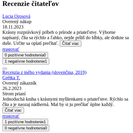
Recenzie čitateľov
Lucia Orosová
Overený nákup
18.11.2023
Krásny rozprávkový príbeh o prírode a priateľstve. Výborne
napísaný, číta sa rýchlo a ľahko, nejde príliš do hĺbky, ale dotkne sa
duše. Určite sa oplatí prečítať.
Čítať viac
reagovať
0 pozitívne hodnotenia
0
1 negatívne hodnotenie
1
Recenzia z iného vydania (slovenčina, 2019)
Grétka T.
Overený zákazník
26.2.2023
Strom prianí
Jednoduchá kniha s krásnymi myšlienkami o priateľstve. Rýchlo sa
číta a je naozaj nádherná. Mal by si ju prečítať úplne každý.
Čítať viac
reagovať
1 pozitívne hodnotenie
1
0 negatívne hodnotenia
0