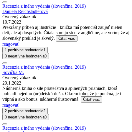
Recenzia z iného vydania (slovenčina, 2019)
Daniela Reichstädterová
Overený zákazník
10.7.2022
Prekrásny príbeh aj ilustrácie - knižka má potenciál zaujať nielen
deti, ale aj dospelých. Čítala som ju síce v angličtine, ale verím, že aj
slovenský preklad je skvelý.
Čítať viac
reagovať
1 pozitívne hodnotenie
1
0 negatívne hodnotenia
0
Recenzia z iného vydania (slovenčina, 2019)
Sovička M.
Overený zákazník
29.1.2022
Nádherná kniha o sile priateľstva a splnených prianiach, ktorá
pohladí nejednu (ne)detskú dušu. Okrem toho, že je poučná, je i
vtipná a ako bonus, nádherné ilustrovaná.
Čítať viac
reagovať
2 pozitívne hodnotenia
2
0 negatívne hodnotenia
0
Recenzia z iného vydania (slovenčina, 2019)