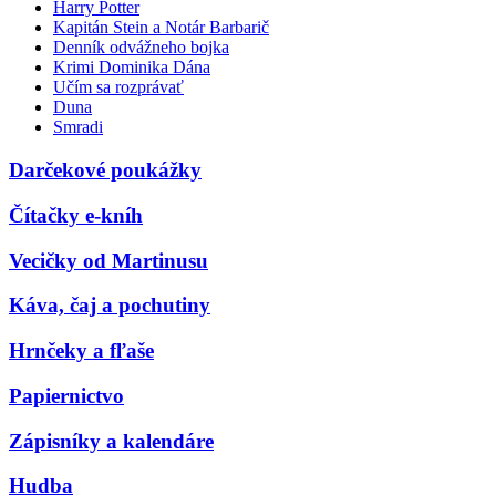
Harry Potter
Kapitán Stein a Notár Barbarič
Denník odvážneho bojka
Krimi Dominika Dána
Učím sa rozprávať
Duna
Smradi
Darčekové poukážky
Čítačky e-kníh
Vecičky od Martinusu
Káva, čaj a pochutiny
Hrnčeky a fľaše
Papiernictvo
Zápisníky a kalendáre
Hudba