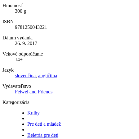
Hmotnosť
300 g
ISBN
9781250043221
Dátum vydania
26. 9. 2017
Vekové odporúčanie
14+
Jazyk
slovenčina
,
angličtina
Vydavateľstvo
Feiwel and Friends
Kategorizácia
Knihy
Pre deti a mládež
Beletria pre deti