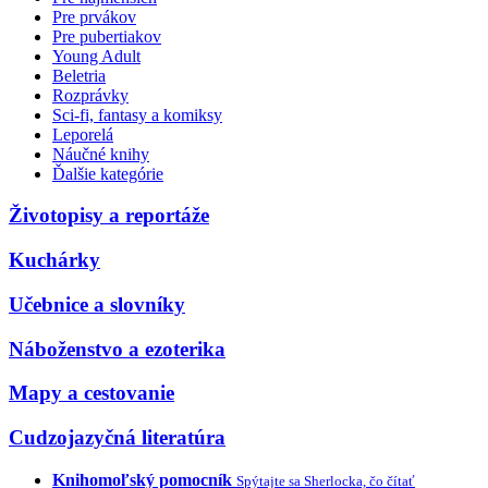
Pre prvákov
Pre pubertiakov
Young Adult
Beletria
Rozprávky
Sci-fi, fantasy a komiksy
Leporelá
Náučné knihy
Ďalšie kategórie
Životopisy a reportáže
Kuchárky
Učebnice a slovníky
Náboženstvo a ezoterika
Mapy a cestovanie
Cudzojazyčná literatúra
Knihomoľský pomocník
Spýtajte sa Sherlocka, čo čítať