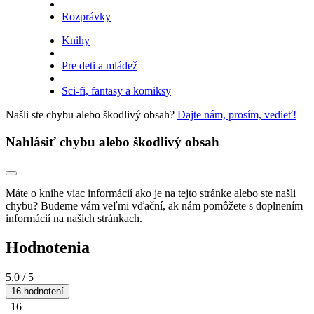
Rozprávky
Knihy
Pre deti a mládež
Sci-fi, fantasy a komiksy
Našli ste chybu alebo škodlivý obsah?
Dajte nám, prosím, vedieť!
Nahlásiť chybu alebo škodlivý obsah
Máte o knihe viac informácií ako je na tejto stránke alebo ste našli
chybu? Budeme vám veľmi vďační, ak nám pomôžete s doplnením
informácií na našich stránkach.
Hodnotenia
5,0
/ 5
16 hodnotení
16