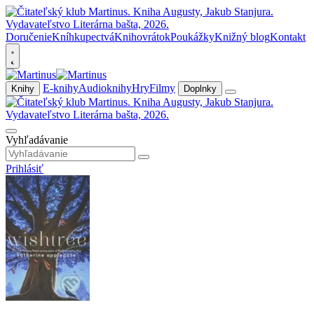
Doručenie
Kníhkupectvá
Knihovrátok
Poukážky
Knižný blog
Kontakt
E-knihy
Audioknihy
Hry
Filmy
Knihy
Doplnky
Vyhľadávanie
Prihlásiť