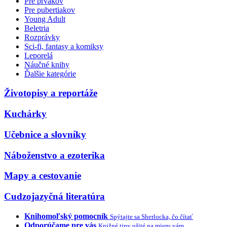
Pre prvákov
Pre pubertiakov
Young Adult
Beletria
Rozprávky
Sci-fi, fantasy a komiksy
Leporelá
Náučné knihy
Ďalšie kategórie
Životopisy a reportáže
Kuchárky
Učebnice a slovníky
Náboženstvo a ezoterika
Mapy a cestovanie
Cudzojazyčná literatúra
Knihomoľský pomocník
Spýtajte sa Sherlocka, čo čítať
Odporúčame pre vás
Knižné tipy ušité na mieru vám