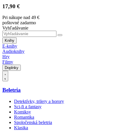
17,90 €
Pri nákupe nad 49 €
poštovné zadarmo
Vyhľadávanie
Knihy
E-knihy
Audioknihy
Hry
Filmy
Doplnky
Beletria
Detektívky, trilery a horory
Sci-fi a fantasy
Komiksy
Romantika
Spoločenská beletria
Klasika