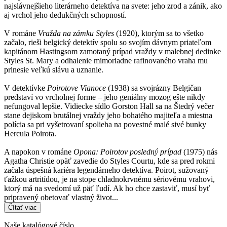
najslávnejšieho literárneho detektíva na svete: jeho zrod a zánik, ako
aj vrchol jeho dedukčných schopností.
V románe
Vražda na zámku Styles
(1920), ktorým sa to všetko
začalo, rieši belgický detektív spolu so svojím dávnym priateľom
kapitánom Hastingsom zamotaný prípad vraždy v malebnej dedinke
Styles St. Mary a odhalenie mimoriadne rafinovaného vraha mu
prinesie veľkú slávu a uznanie.
V detektívke
Poirotove Vianoce
(1938) sa svojrázny Belgičan
predstaví vo vrcholnej forme – jeho geniálny mozog ešte nikdy
nefungoval lepšie. Vidiecke sídlo Gorston Hall sa na Štedrý večer
stane dejiskom brutálnej vraždy jeho bohatého majiteľa a miestna
polícia sa pri vyšetrovaní spolieha na povestné malé sivé bunky
Hercula Poirota.
A napokon v románe
Opona: Poirotov posledný prípad
(1975) nás
Agatha Christie opäť zavedie do Styles Courtu, kde sa pred rokmi
začala úspešná kariéra legendárneho detektíva. Poirot, sužovaný
ťažkou artritídou, je na stope chladnokrvnému sériovému vrahovi,
ktorý má na svedomí už päť ľudí. Ak ho chce zastaviť, musí byť
pripravený obetovať vlastný život...
Čítať viac
Naše katalógové číslo