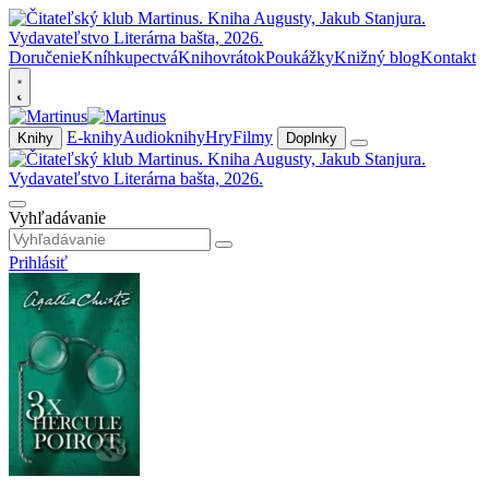
Doručenie
Kníhkupectvá
Knihovrátok
Poukážky
Knižný blog
Kontakt
E-knihy
Audioknihy
Hry
Filmy
Knihy
Doplnky
Vyhľadávanie
Prihlásiť