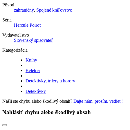
Pôvod
zahraničný
,
Spojené kráľovstvo
Séria
Hercule Poirot
Vydavateľstvo
Slovenský spisovateľ
Kategorizácia
Knihy
Beletria
Detektívky, trilery a horory
Detektívky
Našli ste chybu alebo škodlivý obsah?
Dajte nám, prosím, vedieť!
Nahlásiť chybu alebo škodlivý obsah