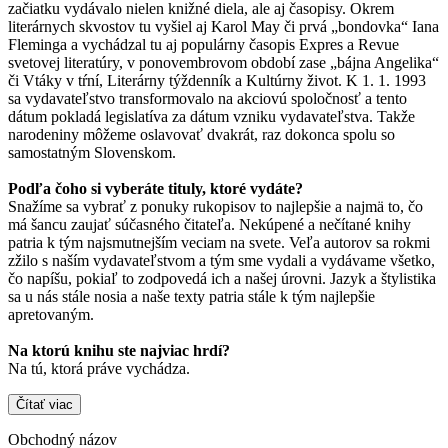
začiatku vydávalo nielen knižné diela, ale aj časopisy. Okrem
literárnych skvostov tu vyšiel aj Karol May či prvá „bondovka“ Iana
Fleminga a vychádzal tu aj populárny časopis Expres a Revue
svetovej literatúry, v ponovembrovom období zase „bájna Angelika“
či Vtáky v tŕní, Literárny týždenník a Kultúrny život. K 1. 1. 1993
sa vydavateľstvo transformovalo na akciovú spoločnosť a tento
dátum pokladá legislatíva za dátum vzniku vydavateľstva. Takže
narodeniny môžeme oslavovať dvakrát, raz dokonca spolu so
samostatným Slovenskom.
Podľa čoho si vyberáte tituly, ktoré vydáte?
Snažíme sa vybrať z ponuky rukopisov to najlepšie a najmä to, čo
má šancu zaujať súčasného čitateľa. Nekúpené a nečítané knihy
patria k tým najsmutnejším veciam na svete. Veľa autorov sa rokmi
zžilo s naším vydavateľstvom a tým sme vydali a vydávame všetko,
čo napíšu, pokiaľ to zodpovedá ich a našej úrovni. Jazyk a štylistika
sa u nás stále nosia a naše texty patria stále k tým najlepšie
apretovaným.
Na ktorú knihu ste najviac hrdí?
Na tú, ktorá práve vychádza.
Čítať viac
Obchodný názov