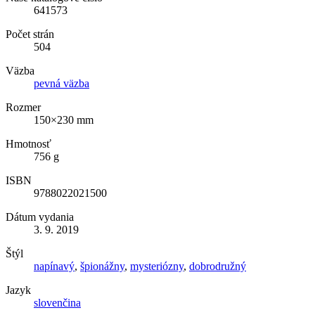
641573
Počet strán
504
Väzba
pevná väzba
Rozmer
150×230 mm
Hmotnosť
756 g
ISBN
9788022021500
Dátum vydania
3. 9. 2019
Štýl
napínavý
,
špionážny
,
mysteriózny
,
dobrodružný
Jazyk
slovenčina