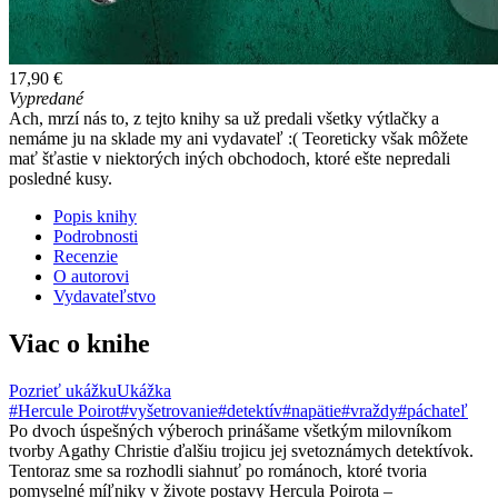
17,90 €
Vypredané
Ach, mrzí nás to, z tejto knihy sa už predali všetky výtlačky a
nemáme ju na sklade my ani vydavateľ :( Teoreticky však môžete
mať šťastie v niektorých iných obchodoch, ktoré ešte nepredali
posledné kusy.
Popis knihy
Podrobnosti
Recenzie
O autorovi
Vydavateľstvo
Viac o knihe
Pozrieť ukážku
Ukážka
#Hercule Poirot
#vyšetrovanie
#detektív
#napätie
#vraždy
#páchateľ
Po dvoch úspešných výberoch prinášame všetkým milovníkom
tvorby Agathy Christie ďalšiu trojicu jej svetoznámych detektívok.
Tentoraz sme sa rozhodli siahnuť po románoch, ktoré tvoria
pomyselné míľniky v živote postavy Hercula Poirota –