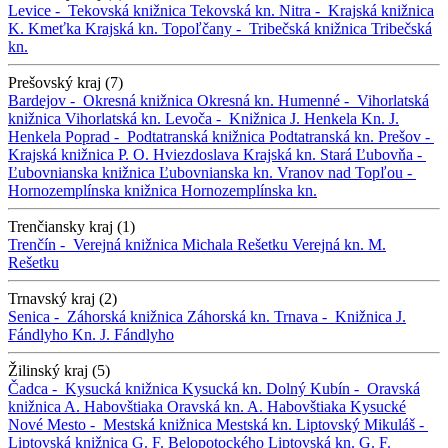
Levice -
Tekovská knižnica
Tekovská kn.
Nitra -
Krajská knižnica
K. Kmeťka
Krajská kn.
Topoľčany -
Tribečská knižnica
Tribečská
kn.
Prešovský kraj (7)
Bardejov -
Okresná knižnica
Okresná kn.
Humenné -
Vihorlatská
knižnica
Vihorlatská kn.
Levoča -
Knižnica J. Henkela
Kn. J.
Henkela
Poprad -
Podtatranská knižnica
Podtatranská kn.
Prešov -
Krajská knižnica P. O. Hviezdoslava
Krajská kn.
Stará Ľubovňa -
Ľubovnianska knižnica
Ľubovnianska kn.
Vranov nad Topľou -
Hornozemplínska knižnica
Hornozemplínska kn.
Trenčiansky kraj (1)
Trenčín -
Verejná knižnica Michala Rešetku
Verejná kn. M.
Rešetku
Trnavský kraj (2)
Senica -
Záhorská knižnica
Záhorská kn.
Trnava -
Knižnica J.
Fándlyho
Kn. J. Fándlyho
Žilinský kraj (5)
Čadca -
Kysucká knižnica
Kysucká kn.
Dolný Kubín -
Oravská
knižnica A. Habovštiaka
Oravská kn. A. Habovštiaka
Kysucké
Nové Mesto -
Mestská knižnica
Mestská kn.
Liptovský Mikuláš -
Liptovská knižnica G. F. Belopotockého
Liptovská kn. G. F.