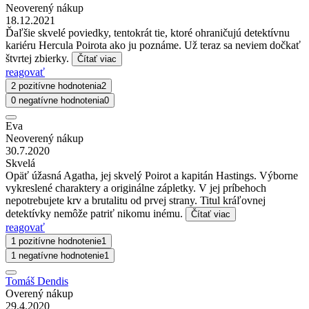
Neoverený nákup
18.12.2021
Ďaľšie skvelé poviedky, tentokrát tie, ktoré ohraničujú detektívnu
kariéru Hercula Poirota ako ju poznáme. Už teraz sa neviem dočkať
štvrtej zbierky.
Čítať viac
reagovať
2 pozitívne hodnotenia
2
0 negatívne hodnotenia
0
Eva
Neoverený nákup
30.7.2020
Skvelá
Opäť úžasná Agatha, jej skvelý Poirot a kapitán Hastings. Výborne
vykreslené charaktery a originálne zápletky. V jej príbehoch
nepotrebujete krv a brutalitu od prvej strany. Titul kráľovnej
detektívky nemôže patriť nikomu inému.
Čítať viac
reagovať
1 pozitívne hodnotenie
1
1 negatívne hodnotenie
1
Tomáš Dendis
Overený nákup
29.4.2020