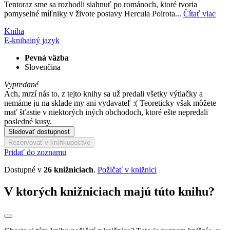
Tentoraz sme sa rozhodli siahnuť po románoch, ktoré tvoria
pomyselné míľniky v živote postavy Hercula Poirota...
Čítať viac
Kniha
E-kniha
iný jazyk
Pevná väzba
Slovenčina
Vypredané
Ach, mrzí nás to, z tejto knihy sa už predali všetky výtlačky a
nemáme ju na sklade my ani vydavateľ :( Teoreticky však môžete
mať šťastie v niektorých iných obchodoch, ktoré ešte nepredali
posledné kusy.
Sledovať dostupnosť
Rezervovať v kníhkupectve
Pridať do zoznamu
Dostupné v
26 knižniciach
.
Požičať v knižnici
V ktorých knižniciach majú túto knihu?