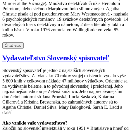
Murder at the Vicarage). Množstvo detektívok či už s Herculom
Poirotom, alebo slečnou Marplovou bolo sfilmovaných. Agatha
Christie písala aj pod pseudonymom Mary Westmacottová - napísala
6 psychologických románov, 19 zväzkov detektívnych poviedok, 14
divadelných hier s detektívnym námetom, 2 diela literatúry faktu a
knihu básní. V roku 1976 zomrela vo Wallingforde vo veku 85
rokov.
Čítať viac
Vydavateľstvo Slovenský spisovateľ
Slovenský spisovateľ je jedno z najstarších slovenských
vydavateľstiev. Za viac ako 70 rokov svojej existencie vydalo vyše
5 600 kníh v celkovom náklade 47 miliónov výtlačkov. Orientuje sa
na vydávanie beletrie, a to pôvodnej slovenskej i preloženej. Jeho
najznámejšou edíciou je Zelená knižnica. Jeho najpredávanejšími
domácimi autormi sú Jana Pronská, Lucia Sasková, Katarína
Gillerová a Kristína Brestenská, zo zahraničných autorov sú to
Agatha Christie, Daniel Silva, Mary Baloghová, Sarah E. Ladd a
ďalší.
Ako vzniklo vaše vydavateľstvo?
Založili ho slovenskí intelektuáli v roku 1951 v Bratislave a hneď od