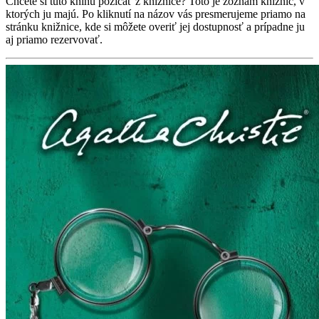
Chcete si túto knihu požičať z knižnice? Toto je zoznam knižníc, v
ktorých ju majú. Po kliknutí na názov vás presmerujeme priamo na
stránku knižnice, kde si môžete overiť jej dostupnosť a prípadne ju
aj priamo rezervovať.