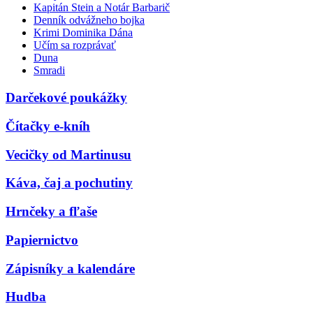
Kapitán Stein a Notár Barbarič
Denník odvážneho bojka
Krimi Dominika Dána
Učím sa rozprávať
Duna
Smradi
Darčekové poukážky
Čítačky e-kníh
Vecičky od Martinusu
Káva, čaj a pochutiny
Hrnčeky a fľaše
Papiernictvo
Zápisníky a kalendáre
Hudba