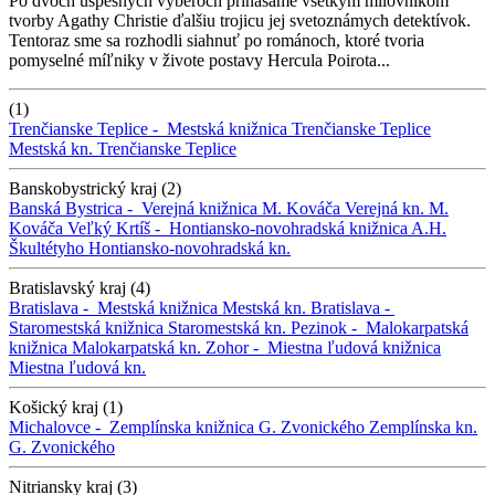
Po dvoch úspešných výberoch prinášame všetkým milovníkom
tvorby Agathy Christie ďalšiu trojicu jej svetoznámych detektívok.
Tentoraz sme sa rozhodli siahnuť po románoch, ktoré tvoria
pomyselné míľniky v živote postavy Hercula Poirota...
(1)
Trenčianske Teplice -
Mestská knižnica Trenčianske Teplice
Mestská kn. Trenčianske Teplice
Banskobystrický kraj (2)
Banská Bystrica -
Verejná knižnica M. Kováča
Verejná kn. M.
Kováča
Veľký Krtíš -
Hontiansko-novohradská knižnica A.H.
Škultétyho
Hontiansko-novohradská kn.
Bratislavský kraj (4)
Bratislava -
Mestská knižnica
Mestská kn.
Bratislava -
Staromestská knižnica
Staromestská kn.
Pezinok -
Malokarpatská
knižnica
Malokarpatská kn.
Zohor -
Miestna ľudová knižnica
Miestna ľudová kn.
Košický kraj (1)
Michalovce -
Zemplínska knižnica G. Zvonického
Zemplínska kn.
G. Zvonického
Nitriansky kraj (3)