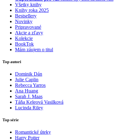
Všetky knihy
Knihy roka 2025
Bestsellery
Novinky
Pripravované
Akcie a zľavy
Kolekcie
BookTok
Mám záujem o titul
Top autori
Dominik Dán
Julie Caplin
Rebecca Yarros
Ana Huang
Sarah J. Maas
Táňa Keleová Vasilková
Lucinda Riley
Top série
Romantické úteky
Harry Potter