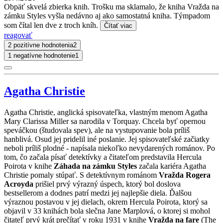
Obpäť skvelá zbierka knih. Trošku ma sklamalo, že kniha Vražda na
zámku Styles vyšla nedávno aj ako samostatná kniha. Týmpadom
som čítal len dve z troch kníh.
Čítať viac
reagovať
2 pozitívne hodnotenia
2
1 negatívne hodnotenie
1
Agatha Christie
Agatha Christie, anglická spisovateľka, vlastným menom Agatha
Mary Clarissa Miller sa narodila v Torquay. Chcela byť opernou
speváčkou (študovala spev), ale na vystupovanie bola príliš
hanblivá. Osud jej pridelil iné poslanie. Jej spisovateľské začiatky
neboli príliš plodné - napísala niekoľko nevydarených románov. Po
tom, čo začala písať detektívky a čitateľom predstavila Hercula
Poirota v knihe
Záhada na zámku Styles
začala kariéra Agatha
Christie pomaly stúpať. S detektívnym románom
Vražda Rogera
Acroyda
prišiel prvý výrazný úspech, ktorý bol doslova
bestsellerom a dodnes patrí medzi jej najlepšie diela. Ďalšou
výraznou postavou v jej dielach, okrem Hercula Poirota, ktorý sa
objavil v 33 knihách bola slečna Jane Marplová, o ktorej si mohol
čitateľ prvý krát prečítať v roku 1931 v knihe
Vražda na fare
(The