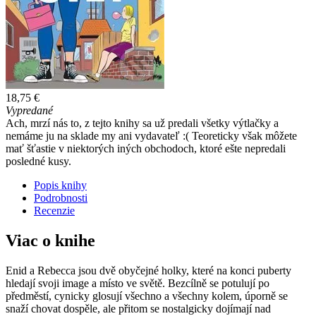
18,75 €
Vypredané
Ach, mrzí nás to, z tejto knihy sa už predali všetky výtlačky a
nemáme ju na sklade my ani vydavateľ :( Teoreticky však môžete
mať šťastie v niektorých iných obchodoch, ktoré ešte nepredali
posledné kusy.
Popis knihy
Podrobnosti
Recenzie
Viac o knihe
Enid a Rebecca jsou dvě obyčejné holky, které na konci puberty
hledají svoji image a místo ve světě. Bezcílně se potulují po
předměstí, cynicky glosují všechno a všechny kolem, úporně se
snaží chovat dospěle, ale přitom se nostalgicky dojímají nad