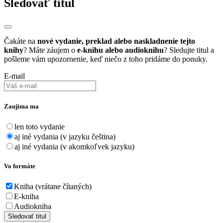
Sledovať titul
Čakáte na
nové vydanie, preklad alebo naskladnenie tejto
knihy
? Máte záujem o
e-knihu alebo audioknihu
? Sledujte titul a
pošleme vám upozornenie, keď niečo z toho pridáme do ponuky.
E-mail
Zaujíma ma
len toto vydanie
aj iné vydania (v jazyku čeština)
aj iné vydania (v akomkoľvek jazyku)
Vo formáte
Kniha (vrátane čítaných)
E-kniha
Audiokniha
Sledovať titul