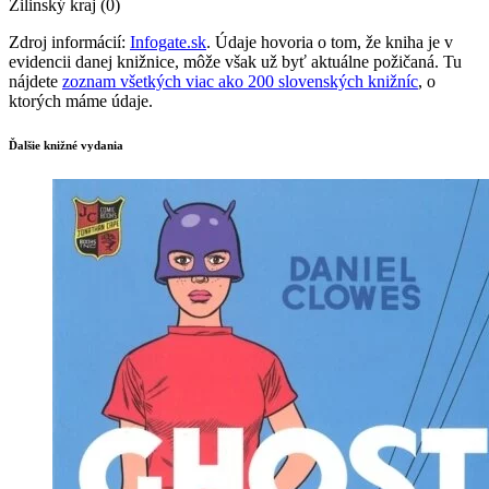
Žilinský kraj (0)
Zdroj informácií:
Infogate.sk
. Údaje hovoria o tom, že kniha je v
evidencii danej knižnice, môže však už byť aktuálne požičaná. Tu
nájdete
zoznam všetkých viac ako 200 slovenských knižníc
, o
ktorých máme údaje.
Ďalšie knižné vydania