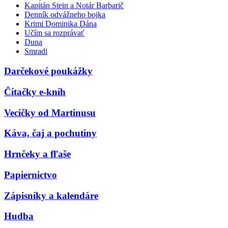
Kapitán Stein a Notár Barbarič
Denník odvážneho bojka
Krimi Dominika Dána
Učím sa rozprávať
Duna
Smradi
Darčekové poukážky
Čítačky e-kníh
Vecičky od Martinusu
Káva, čaj a pochutiny
Hrnčeky a fľaše
Papiernictvo
Zápisníky a kalendáre
Hudba