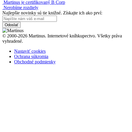
Martinus je certifikovaný B Corp
Nerobíme rozdiely
Najlepšie novinky sú tie knižné. Získajte ich ako prví:
Odoslať
© 2000-2026 Martinus. Internetové kníhkupectvo. Všetky práva
vyhradené.
Nastaviť cookies
Ochrana súkromia
Obchodné podmienky