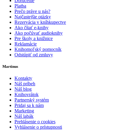
Doručenie
Platba
Prečo práve u nás?
Najčastejšie otázky
Rezervácia v kníhkupectve
Ako čítať e-knihy
Ako počúvať audioknihy
Pre školy a knižnice
Reklamácie
Knihomoľský pomocník
Odstúpiť od zmluvy
Martinus
Kontakty
Náš príbeh
Náš blog
Knihovrátok
Partnerský systém
Pridaj sa k nám
Marketing
Náš labák
Prehlásenie o cookies
Vyhlásenie o prístupnosti