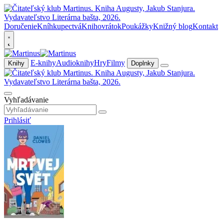
Doručenie
Kníhkupectvá
Knihovrátok
Poukážky
Knižný blog
Kontakt
E-knihy
Audioknihy
Hry
Filmy
Knihy
Doplnky
Vyhľadávanie
Prihlásiť