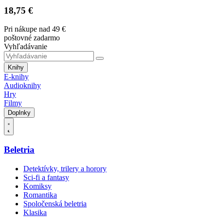
18,75 €
Pri nákupe nad 49 €
poštovné zadarmo
Vyhľadávanie
Knihy
E-knihy
Audioknihy
Hry
Filmy
Doplnky
Beletria
Detektívky, trilery a horory
Sci-fi a fantasy
Komiksy
Romantika
Spoločenská beletria
Klasika