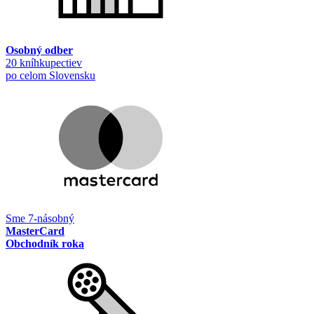
Osobný odber
20 kníhkupectiev
po celom Slovensku
Sme 7-násobný
MasterCard
Obchodník roka