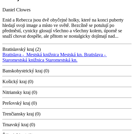
Daniel Clowes
Enid a Rebecca jsou dvě obyčejné holky, které na konci puberty
hledají svoji image a místo ve světě. Bezcílně se potulují po
předměstí, cynicky glosují všechno a všechny kolem, úporně se
snaží chovat dospěle, ale přitom se nostalgicky dojímají nad...
Bratislavský kraj (2)
Bratislava -
Mestská knižnica
Mestská kn.
Bratislava -
Staromestská knižnica
Staromestská kn.
Banskobystrický kraj (0)
Košický kraj (0)
Nitriansky kraj (0)
Prešovský kraj (0)
Trenčiansky kraj (0)
Trnavský kraj (0)