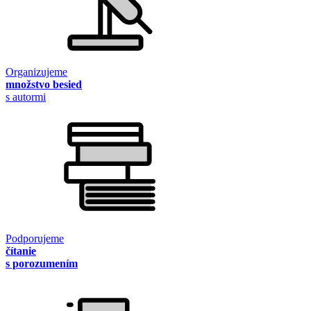
Organizujeme
množstvo besied
s autormi
Podporujeme
čítanie
s porozumením