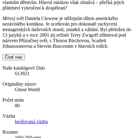
vlastním dětstvím. Hlavní otázkou však zůstává – přečká jejich
přátelství vykročení k dospělosti?
Mrtvej svět
Daniela Clowese je stěžejním dílem amerického
nezávislého komiksu. Je oceňován pro dokonalé zachycení
teenagerských duševních strastí, zmatků a váhání. Byl přeložen do
13 jazyků a v roce 2001 jej režisér Terry Zwigoff zfilmoval pod
názvem Přízračnej svět, s Thorou Birchovou, Scarlett
Johanssonovou a Stevem Buscemim v hlavních rolích.
Čítať viac
Naše katalógové číslo
613921
Originálny názov
Ghost World
Počet strán
80
Väzba
brožovaná väzba
Rozmer
160×260 mm