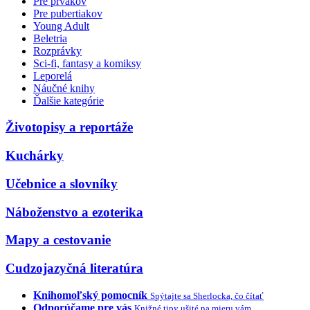
Pre prvákov
Pre pubertiakov
Young Adult
Beletria
Rozprávky
Sci-fi, fantasy a komiksy
Leporelá
Náučné knihy
Ďalšie kategórie
Životopisy a reportáže
Kuchárky
Učebnice a slovníky
Náboženstvo a ezoterika
Mapy a cestovanie
Cudzojazyčná literatúra
Knihomoľský pomocník
Spýtajte sa Sherlocka, čo čítať
Odporúčame pre vás
Knižné tipy ušité na mieru vám