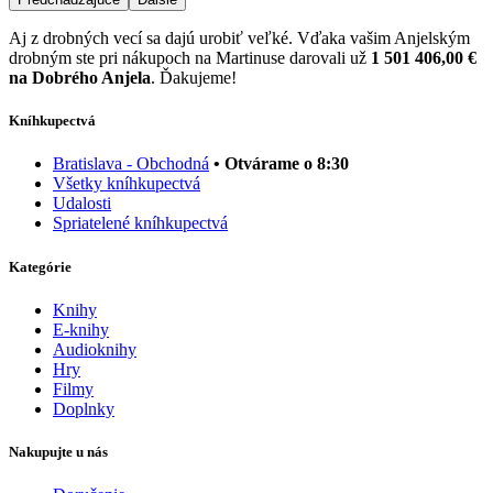
Aj z drobných vecí sa dajú urobiť veľké. Vďaka vašim Anjelským
drobným ste pri nákupoch na Martinuse darovali už
1 501 406,00 €
na Dobrého Anjela
. Ďakujeme!
Kníhkupectvá
Bratislava - Obchodná
• Otvárame o 8:30
Všetky kníhkupectvá
Udalosti
Spriatelené kníhkupectvá
Kategórie
Knihy
E-knihy
Audioknihy
Hry
Filmy
Doplnky
Nakupujte u nás