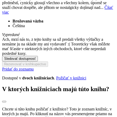
předměstí, cynicky glosují všechno a všechny kolem, úporně se
snaží chovat dospěle, ale přitom se nostalgicky dojímají nad...
Čítať
viac
Brožovaná väzba
Čeština
Vypredané
Ach, mrzí nás to, z tejto knihy sa už predali všetky výtlačky a
nemáme ju na sklade my ani vydavateľ :( Teoreticky však môžete
mať šťastie v niektorých iných obchodoch, ktoré ešte nepredali
posledné kusy.
Sledovať dostupnosť
Rezervovať v kníhkupectve
Pridať do zoznamu
Dostupné v
dvoch knižniciach
.
Požičať v knižnici
V ktorých knižniciach majú túto knihu?
Chcete si túto knihu požičať z knižnice? Toto je zoznam knižníc, v
ktorých ju majú. Po kliknutí na názov vás presmerujeme priamo na