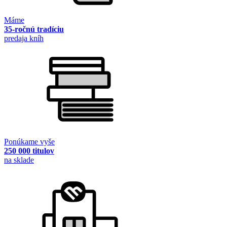
Máme
35-ročnú tradíciu
predaja kníh
Ponúkame vyše
250 000 titulov
na sklade