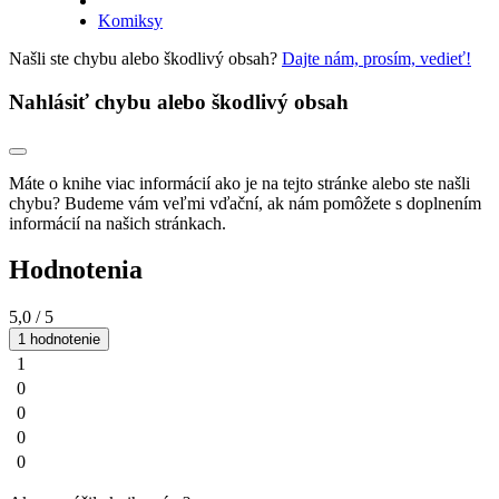
Komiksy
Našli ste chybu alebo škodlivý obsah?
Dajte nám, prosím, vedieť!
Nahlásiť chybu alebo škodlivý obsah
Máte o knihe viac informácií ako je na tejto stránke alebo ste našli
chybu? Budeme vám veľmi vďační, ak nám pomôžete s doplnením
informácií na našich stránkach.
Hodnotenia
5,0
/ 5
1 hodnotenie
1
0
0
0
0