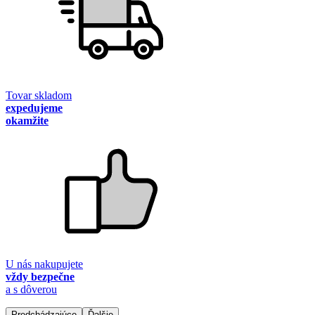
Tovar skladom
expedujeme
okamžite
U nás nakupujete
vždy bezpečne
a s dôverou
Predchádzajúce
Ďalšie