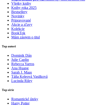
Všetky knihy
Knihy roka 2025
Bestsellery
Novinky
Pripravované
Akcie a zľavy
Kolekcie
BookTok
Mám záujem o titul
Top autori
Dominik Dán
Julie Caplin
Rebecca Yarros
Ana Huang
Sarah J. Maas
Táňa Keleová Vasilková
Lucinda Riley
Top série
Romantické úteky
Harry Potter