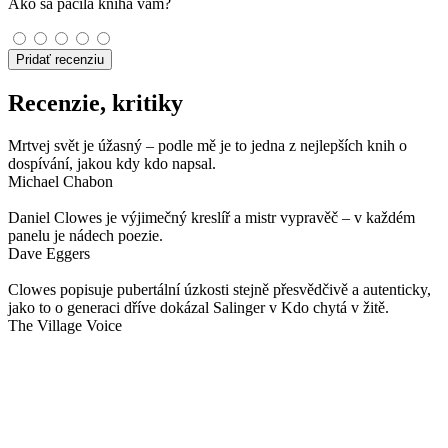
Ako sa páčila kniha vám?
Pridať recenziu
Recenzie, kritiky
Mrtvej svět je úžasný – podle mě je to jedna z nejlepších knih o
dospívání, jakou kdy kdo napsal.
Michael Chabon
Daniel Clowes je výjimečný kreslíř a mistr vypravěč – v každém
panelu je nádech poezie.
Dave Eggers
Clowes popisuje pubertální úzkosti stejně přesvědčivě a autenticky,
jako to o generaci dříve dokázal Salinger v Kdo chytá v žitě.
The Village Voice