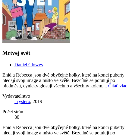
Mrtvej svět
Daniel Clowes
Enid a Rebecca jsou dvě obyčejné holky, které na konci puberty
hledají svoji image a místo ve světě. Bezcílně se potulují po
předměstí, cynicky glosují všechno a všechny kolem,...
Čítať viac
Vydavateľstvo
Trystero
, 2019
Počet strán
80
Enid a Rebecca jsou dvě obyčejné holky, které na konci puberty
hledají svoji image a místo ve světě. Bezcílně se potulují po