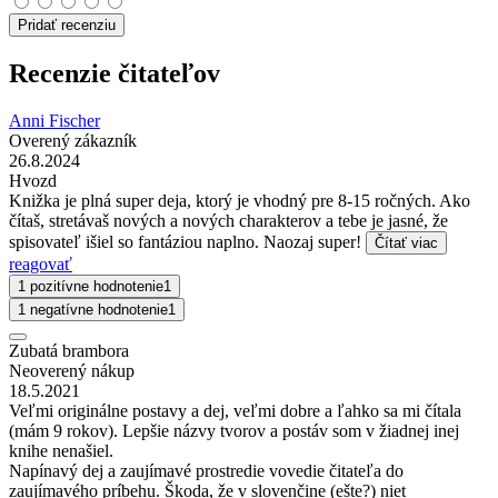
Pridať recenziu
Recenzie čitateľov
Anni Fischer
Overený zákazník
26.8.2024
Hvozd
Knižka je plná super deja, ktorý je vhodný pre 8-15 ročných. Ako
čítaš, stretávaš nových a nových charakterov a tebe je jasné, že
spisovateľ išiel so fantáziou naplno. Naozaj super!
Čítať viac
reagovať
1 pozitívne hodnotenie
1
1 negatívne hodnotenie
1
Zubatá brambora
Neoverený nákup
18.5.2021
Veľmi originálne postavy a dej, veľmi dobre a ľahko sa mi čítala
(mám 9 rokov). Lepšie názvy tvorov a postáv som v žiadnej inej
knihe nenašiel.
Napínavý dej a zaujímavé prostredie vovedie čitateľa do
zaujímavého príbehu. Škoda, že v slovenčine (ešte?) niet