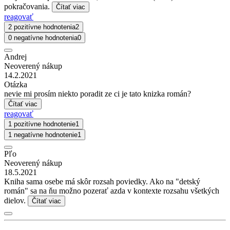
pokračovania.
Čítať viac
reagovať
2 pozitívne hodnotenia
2
0 negatívne hodnotenia
0
Andrej
Neoverený nákup
14.2.2021
Otázka
nevie mi prosím niekto poradit ze ci je tato knizka román?
Čítať viac
reagovať
1 pozitívne hodnotenie
1
1 negatívne hodnotenie
1
Pľo
Neoverený nákup
18.5.2021
Kniha sama osebe má skôr rozsah poviedky. Ako na "detský
román" sa na ňu možno pozerať azda v kontexte rozsahu všetkých
dielov.
Čítať viac