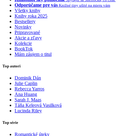
Odporúčame pre vás
Knižné tipy ušité na mieru vám
Všetky knihy
Knihy roka 2025
Bestsellery
Novinky
Pripravované
Akcie a zľavy
Kolekcie
BookTok
Mám záujem o titul
Top autori
Dominik Dán
Julie Caplin
Rebecca Yarros
Ana Huang
Sarah J. Maas
Táňa Keleová Vasilková
Lucinda Riley
Top série
Romantické úteky