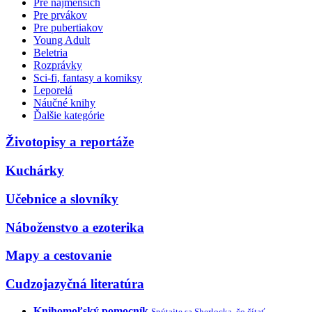
Pre najmenších
Pre prvákov
Pre pubertiakov
Young Adult
Beletria
Rozprávky
Sci-fi, fantasy a komiksy
Leporelá
Náučné knihy
Ďalšie kategórie
Životopisy a reportáže
Kuchárky
Učebnice a slovníky
Náboženstvo a ezoterika
Mapy a cestovanie
Cudzojazyčná literatúra
Knihomoľský pomocník
Spýtajte sa Sherlocka, čo čítať