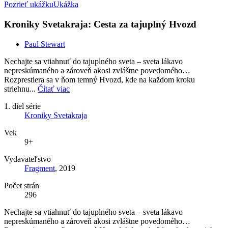
Pozrieť ukážku
Ukážka
Kroniky Svetakraja: Cesta za tajuplný Hvozd
Paul Stewart
Nechajte sa vtiahnuť do tajuplného sveta – sveta lákavo
nepreskúmaného a zároveň akosi zvláštne povedomého…
Rozprestiera sa v ňom temný Hvozd, kde na každom kroku
striehnu...
Čítať viac
1. diel série
Kroniky Svetakraja
Vek
9+
Vydavateľstvo
Fragment
, 2019
Počet strán
296
Nechajte sa vtiahnuť do tajuplného sveta – sveta lákavo
nepreskúmaného a zároveň akosi zvláštne povedomého…