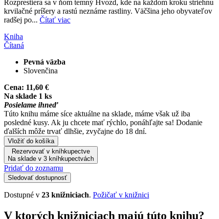
Rozprestiera sa v ňom temný Hvozd, kde na každom kroku striehnu
krvilačné príšery a rastú neznáme rastliny. Väčšina jeho obyvateľov
radšej po...
Čítať viac
Kniha
Čítaná
Pevná väzba
Slovenčina
Cena:
11,60 €
Na sklade 1 ks
Posielame ihneď
Túto knihu máme síce aktuálne na sklade, máme však už iba
posledné kusy. Ak ju chcete mať rýchlo, ponáhľajte sa! Dodanie
ďalších môže trvať dlhšie, zvyčajne do 18 dní.
Vložiť do košíka
Rezervovať v kníhkupectve
Na sklade v 3 kníhkupectvách
Pridať do zoznamu
Sledovať dostupnosť
Dostupné v
23 knižniciach
.
Požičať v knižnici
V ktorých knižniciach majú túto knihu?