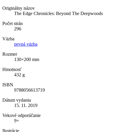
Originálny názov
The Edge Chronicles: Beyond The Deepwoods
Počet strán
296
Väzba
pevná väzba
Rozmer
130×200 mm
Hmotnosť
432 g
ISBN
9788056613719
Dátum vydania
15. 11. 2019
Vekové odporúčanie
9+
Ilustrácie