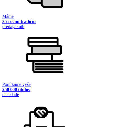
Máme
35-ročnú tradíciu
predaja kníh
Ponúkame vyše
250 000 titulov
na sklade