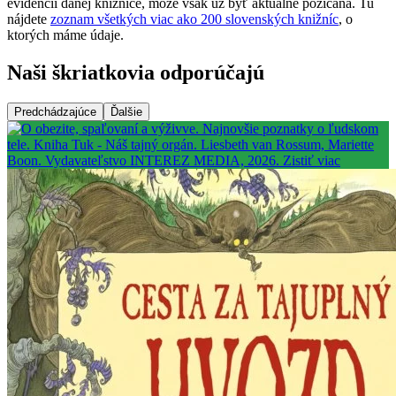
evidencii danej knižnice, môže však už byť aktuálne požičaná. Tu
nájdete
zoznam všetkých viac ako 200 slovenských knižníc
, o
ktorých máme údaje.
Naši škriatkovia odporúčajú
Predchádzajúce
Ďalšie