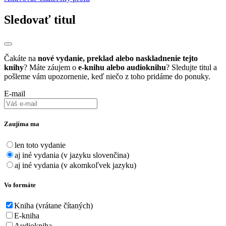
Sledovať titul
Čakáte na
nové vydanie, preklad alebo naskladnenie tejto
knihy
? Máte záujem o
e-knihu alebo audioknihu
? Sledujte titul a
pošleme vám upozornenie, keď niečo z toho pridáme do ponuky.
E-mail
Zaujíma ma
len toto vydanie
aj iné vydania (v jazyku slovenčina)
aj iné vydania (v akomkoľvek jazyku)
Vo formáte
Kniha (vrátane čítaných)
E-kniha
Audiokniha