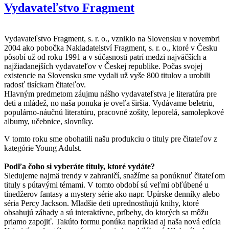
Vydavateľstvo Fragment
Vydavateľstvo Fragment, s. r. o., vzniklo na Slovensku v novembri
2004 ako pobočka Nakladatelství Fragment, s. r. o., ktoré v Česku
pôsobí už od roku 1991 a v súčasnosti patrí medzi najväčších a
najžiadanejších vydavateľov v Českej republike. Počas svojej
existencie na Slovensku sme vydali už vyše 800 titulov a urobili
radosť tisíckam čitateľov.
Hlavným predmetom záujmu nášho vydavateľstva je literatúra pre
deti a mládež, no naša ponuka je oveľa širšia. Vydávame beletriu,
populárno-náučnú literatúru, pracovné zošity, leporelá, samolepkové
albumy, učebnice, slovníky.
V tomto roku sme obohatili našu produkciu o tituly pre čitateľov z
kategórie Young Adulst.
Podľa čoho si vyberáte tituly, ktoré vydáte?
Sledujeme najmä trendy v zahraničí, snažíme sa ponúknuť čitateľom
tituly s pútavými témami. V tomto období sú veľmi obľúbené u
tínedžerov fantasy a mystery série ako napr. Upírske denníky alebo
séria Percy Jackson. Mladšie deti uprednostňujú knihy, ktoré
obsahujú záhady a sú interaktívne, príbehy, do ktorých sa môžu
priamo zapojiť. Takúto formu ponúka napríklad aj naša nová edícia