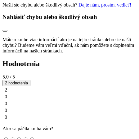
Našli ste chybu alebo škodlivý obsah?
Dajte nám, prosím, vedieť!
Nahlásiť chybu alebo škodlivý obsah
Máte o knihe viac informácií ako je na tejto stránke alebo ste našli
chybu? Budeme vám veľmi vďační, ak nám pomôžete s doplnením
informácií na našich stránkach.
Hodnotenia
5,0
/ 5
2 hodnotenia
2
0
0
0
0
Ako sa páčila kniha vám?