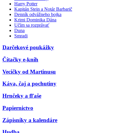
Harry Potter
Kapitán Stein a Notár Barbarič
Denník odvážneho bojka
Krimi Dominika Dána
Učím sa rozprávať
Duna
Smradi
Darčekové poukážky
Čítačky e-kníh
Vecičky od Martinusu
Káva, čaj a pochutiny
Hrnčeky a fľaše
Papiernictvo
Zápisníky a kalendáre
Hudba