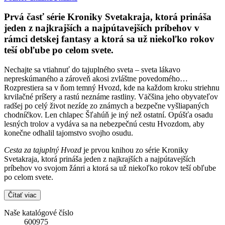
Prvá časť série Kroniky Svetakraja, ktorá prináša
jeden z najkrajších a najpútavejších príbehov v
rámci detskej fantasy a ktorá sa už niekoľko rokov
teší obľube po celom svete.
Nechajte sa vtiahnuť do tajuplného sveta – sveta lákavo
nepreskúmaného a zároveň akosi zvláštne povedomého…
Rozprestiera sa v ňom temný Hvozd, kde na každom kroku striehnu
krvilačné príšery a rastú neznáme rastliny. Väčšina jeho obyvateľov
radšej po celý život nezíde zo známych a bezpečne vyšliapaných
chodníčkov. Len chlapec Šľahúň je iný než ostatní. Opúšťa osadu
lesných trolov a vydáva sa na nebezpečnú cestu Hvozdom, aby
konečne odhalil tajomstvo svojho osudu.
Cesta za tajuplný Hvozd
je prvou knihou zo série Kroniky
Svetakraja, ktorá prináša jeden z najkrajších a najpútavejších
príbehov vo svojom žánri a ktorá sa už niekoľko rokov teší obľube
po celom svete.
Čítať viac
Naše katalógové číslo
600975