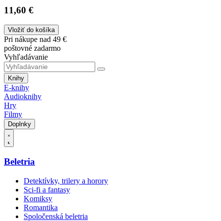
11,60 €
Vložiť do košíka
Pri nákupe nad 49 €
poštovné zadarmo
Vyhľadávanie
Knihy
E-knihy
Audioknihy
Hry
Filmy
Doplnky
Beletria
Detektívky, trilery a horory
Sci-fi a fantasy
Komiksy
Romantika
Spoločenská beletria