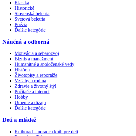
Klasika
Historické
Slovenská beletria
Svetová beletria
Poézia
Ďalšie kategórie
Náučná a odborná
Motivácia a sebarozvoj
Biznis a manažment
Humanitné a spoločenské vedy
História
Životopisy a reportáže
Vzťahy a rodina
Zdravie a životný štýl
Počítače a internet
Hobby
Umenie a dizajn
Ďalšie kategórie
Deti a mládež
Knihorad – poradca kníh pre deti