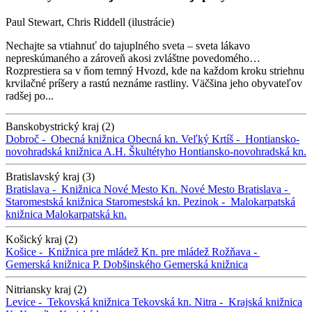
Paul Stewart, Chris Riddell (ilustrácie)
Nechajte sa vtiahnuť do tajuplného sveta – sveta lákavo
nepreskúmaného a zároveň akosi zvláštne povedomého…
Rozprestiera sa v ňom temný Hvozd, kde na každom kroku striehnu
krvilačné príšery a rastú neznáme rastliny. Väčšina jeho obyvateľov
radšej po...
Banskobystrický kraj (2)
Dobroč -
Obecná knižnica
Obecná kn.
Veľký Krtíš -
Hontiansko-
novohradská knižnica A.H. Škultétyho
Hontiansko-novohradská kn.
Bratislavský kraj (3)
Bratislava -
Knižnica Nové Mesto
Kn. Nové Mesto
Bratislava -
Staromestská knižnica
Staromestská kn.
Pezinok -
Malokarpatská
knižnica
Malokarpatská kn.
Košický kraj (2)
Košice -
Knižnica pre mládež
Kn. pre mládež
Rožňava -
Gemerská knižnica P. Dobšinského
Gemerská knižnica
Nitriansky kraj (2)
Levice -
Tekovská knižnica
Tekovská kn.
Nitra -
Krajská knižnica