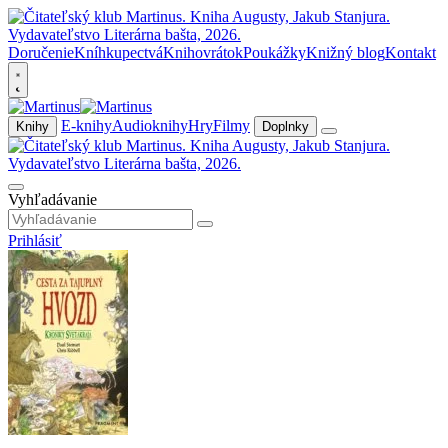
Doručenie
Kníhkupectvá
Knihovrátok
Poukážky
Knižný blog
Kontakt
E-knihy
Audioknihy
Hry
Filmy
Knihy
Doplnky
Vyhľadávanie
Prihlásiť