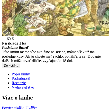
11,60 €
Na sklade 1 ks
Posielame ihneď
Túto knihu máme síce aktuálne na sklade, máme však už iba
posledné kusy. Ak ju chcete mať rýchlo, ponáhľajte sa! Dodanie
ďalších môže trvať dlhšie, zvyčajne do 18 dní.
Do košíka
Popis knihy
Podrobnosti
Recenzie
Vydavateľstvo
Viac o knihe
Pozrieť ukážku
Ukážka