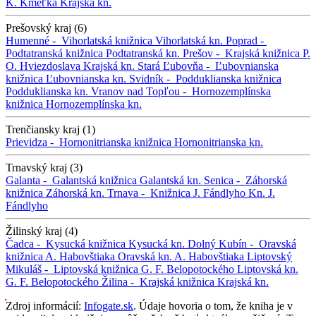
K. Kmeťka
Krajská kn.
Prešovský kraj (6)
Humenné -
Vihorlatská knižnica
Vihorlatská kn.
Poprad -
Podtatranská knižnica
Podtatranská kn.
Prešov -
Krajská knižnica P.
O. Hviezdoslava
Krajská kn.
Stará Ľubovňa -
Ľubovnianska
knižnica
Ľubovnianska kn.
Svidník -
Podduklianska knižnica
Podduklianska kn.
Vranov nad Topľou -
Hornozemplínska
knižnica
Hornozemplínska kn.
Trenčiansky kraj (1)
Prievidza -
Hornonitrianska knižnica
Hornonitrianska kn.
Trnavský kraj (3)
Galanta -
Galantská knižnica
Galantská kn.
Senica -
Záhorská
knižnica
Záhorská kn.
Trnava -
Knižnica J. Fándlyho
Kn. J.
Fándlyho
Žilinský kraj (4)
Čadca -
Kysucká knižnica
Kysucká kn.
Dolný Kubín -
Oravská
knižnica A. Habovštiaka
Oravská kn. A. Habovštiaka
Liptovský
Mikuláš -
Liptovská knižnica G. F. Belopotockého
Liptovská kn.
G. F. Belopotockého
Žilina -
Krajská knižnica
Krajská kn.
Zdroj informácií:
Infogate.sk
. Údaje hovoria o tom, že kniha je v