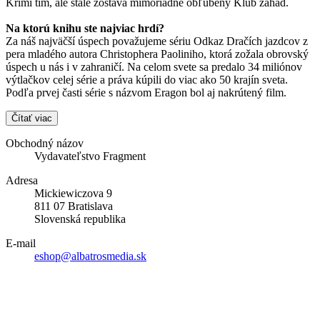
Krimi tím, ale stále zostáva mimoriadne obľúbený Klub záhad.
Na ktorú knihu ste najviac hrdí?
Za náš najväčší úspech považujeme sériu Odkaz Dračích jazdcov z
pera mladého autora Christophera Paoliniho, ktorá zožala obrovský
úspech u nás i v zahraničí. Na celom svete sa predalo 34 miliónov
výtlačkov celej série a práva kúpili do viac ako 50 krajín sveta.
Podľa prvej časti série s názvom Eragon bol aj nakrútený film.
Čítať viac
Obchodný názov
Vydavateľstvo Fragment
Adresa
Mickiewiczova 9
811 07 Bratislava
Slovenská republika
E-mail
eshop@albatrosmedia.sk