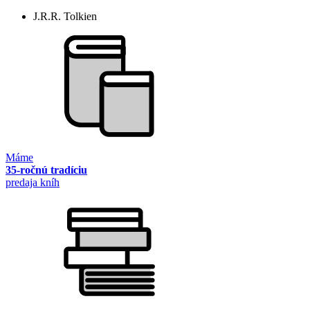
J.R.R. Tolkien
Máme
35-ročnú tradíciu
predaja kníh