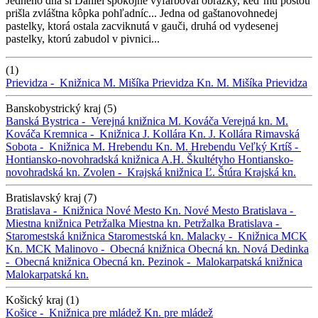
Jedného dňa si Daniel spokojne vyfarboval obrázky, keď mu poštou
prišla zvláštna kôpka pohľadníc... Jedna od gaštanovohnedej
pastelky, ktorá ostala zacviknutá v gauči, druhá od vydesenej
pastelky, ktorú zabudol v pivnici...
(1)
Prievidza -
Knižnica M. Mišíka Prievidza
Kn. M. Mišíka Prievidza
Banskobystrický kraj (5)
Banská Bystrica -
Verejná knižnica M. Kováča
Verejná kn. M.
Kováča
Kremnica -
Knižnica J. Kollára
Kn. J. Kollára
Rimavská
Sobota -
Knižnica M. Hrebendu
Kn. M. Hrebendu
Veľký Krtíš -
Hontiansko-novohradská knižnica A.H. Škultétyho
Hontiansko-
novohradská kn.
Zvolen -
Krajská knižnica Ľ. Štúra
Krajská kn.
Bratislavský kraj (7)
Bratislava -
Knižnica Nové Mesto
Kn. Nové Mesto
Bratislava -
Miestna knižnica Petržalka
Miestna kn. Petržalka
Bratislava -
Staromestská knižnica
Staromestská kn.
Malacky -
Knižnica MCK
Kn. MCK
Malinovo -
Obecná knižnica
Obecná kn.
Nová Dedinka
-
Obecná knižnica
Obecná kn.
Pezinok -
Malokarpatská knižnica
Malokarpatská kn.
Košický kraj (1)
Košice -
Knižnica pre mládež
Kn. pre mládež