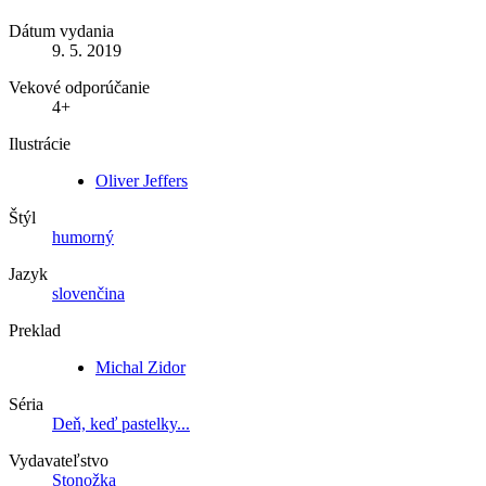
Dátum vydania
9. 5. 2019
Vekové odporúčanie
4+
Ilustrácie
Oliver Jeffers
Štýl
humorný
Jazyk
slovenčina
Preklad
Michal Zidor
Séria
Deň, keď pastelky...
Vydavateľstvo
Stonožka