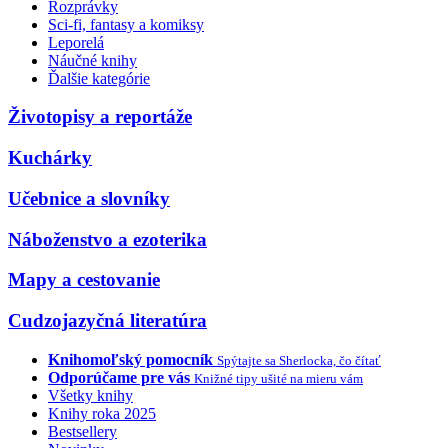
Rozprávky
Sci-fi, fantasy a komiksy
Leporelá
Náučné knihy
Ďalšie kategórie
Životopisy a reportáže
Kuchárky
Učebnice a slovníky
Náboženstvo a ezoterika
Mapy a cestovanie
Cudzojazyčná literatúra
Knihomoľský pomocník
Spýtajte sa Sherlocka, čo čítať
Odporúčame pre vás
Knižné tipy ušité na mieru vám
Všetky knihy
Knihy roka 2025
Bestsellery