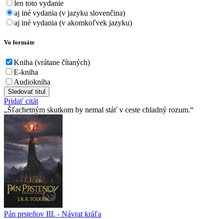
len toto vydanie
aj iné vydania (v jazyku slovenčina)
aj iné vydania (v akomkoľvek jazyku)
Vo formáte
Kniha (vrátane čítaných)
E-kniha
Audiokniha
Sledovať titul
Pridať citát
Šľachetným skutkom by nemal stáť v ceste chladný rozum.
Pán prsteňov III. - Návrat kráľa