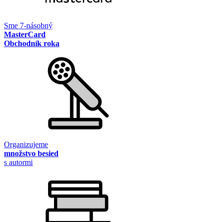
Sme 7-násobný
MasterCard
Obchodník roka
Organizujeme
množstvo besied
s autormi