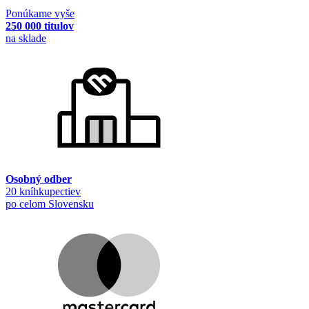
Ponúkame vyše
250 000 titulov
na sklade
Osobný odber
20 kníhkupectiev
po celom Slovensku