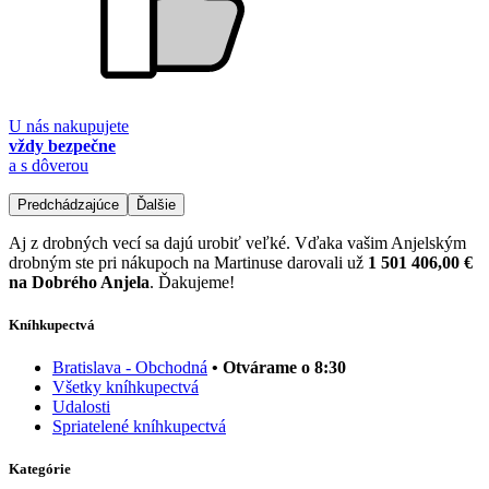
U nás nakupujete
vždy bezpečne
a s dôverou
Predchádzajúce
Ďalšie
Aj z drobných vecí sa dajú urobiť veľké. Vďaka vašim Anjelským
drobným ste pri nákupoch na Martinuse darovali už
1 501 406,00 €
na Dobrého Anjela
. Ďakujeme!
Kníhkupectvá
Bratislava - Obchodná
• Otvárame o 8:30
Všetky kníhkupectvá
Udalosti
Spriatelené kníhkupectvá
Kategórie