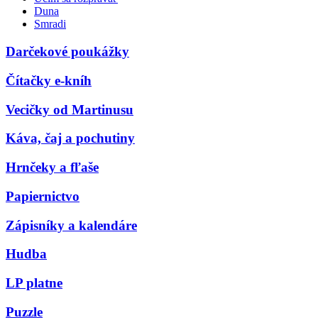
Duna
Smradi
Darčekové poukážky
Čítačky e-kníh
Vecičky od Martinusu
Káva, čaj a pochutiny
Hrnčeky a fľaše
Papiernictvo
Zápisníky a kalendáre
Hudba
LP platne
Puzzle