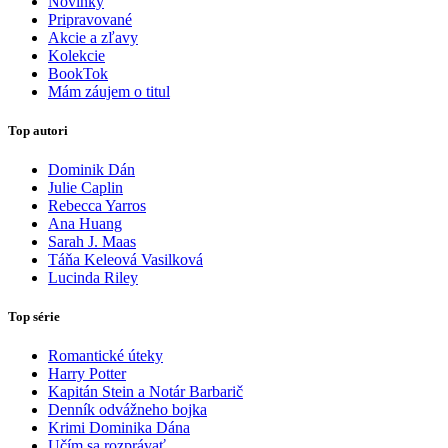
Novinky
Pripravované
Akcie a zľavy
Kolekcie
BookTok
Mám záujem o titul
Top autori
Dominik Dán
Julie Caplin
Rebecca Yarros
Ana Huang
Sarah J. Maas
Táňa Keleová Vasilková
Lucinda Riley
Top série
Romantické úteky
Harry Potter
Kapitán Stein a Notár Barbarič
Denník odvážneho bojka
Krimi Dominika Dána
Učím sa rozprávať