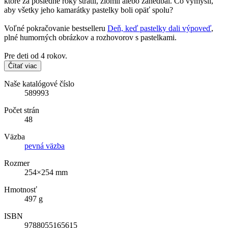
ktoré za posledné roky stratil, zlomil alebo zanedbal. Čo vymyslí,
aby všetky jeho kamarátky pastelky boli opäť spolu?
Voľné pokračovanie bestselleru
Deň, keď pastelky dali výpoveď
,
plné humorných obrázkov a rozhovorov s pastelkami.
Pre deti od 4 rokov.
Čítať viac
Naše katalógové číslo
589993
Počet strán
48
Väzba
pevná väzba
Rozmer
254×254 mm
Hmotnosť
497 g
ISBN
9788055165615