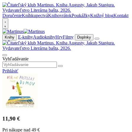
Doručenie
Kníhkupectvá
Knihovrátok
Poukážky
Knižný blog
Kontakt
E-knihy
Audioknihy
Hry
Filmy
Knihy
Doplnky
Vyhľadávanie
Prihlásiť
11,90 €
Pri nákupe nad 49 €