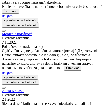
zábavná a výborne napísaná/nakreslená.
Nie je to práve čítanie na dobrú noc, lebo malý sa celý čas rehoce. :)
Čítať viac
reagovať
2 pozitívne hodnotenia
2
0 negatívne hodnotenia
0
Monika Kubičáková
Overený zákazník
7.11.2022
Pokračovanie nesklamalo :)
Opäť veľmi vtipne poňatá téma a samozrejme, aj štýl spracovania.
Daniel tentokrát dostane nie len odkazy, ale aj pohľadnice a
dozvedá sa, aký neporiadny bol k svojim veciam. Inšpiruje a
nenásilne ukazuje, ako by sa deti k hračkám a veciam správať
nemali. Kniha veľmi zaujala a bavila nás!
Čítať viac
reagovať
2 pozitívne hodnotenia
2
0 negatívne hodnotenia
0
Adela Kralova
Overený zákazník
2.1.2022
Skvelá detská kniha, nádherné vysvetľuje akoby sa mali deti