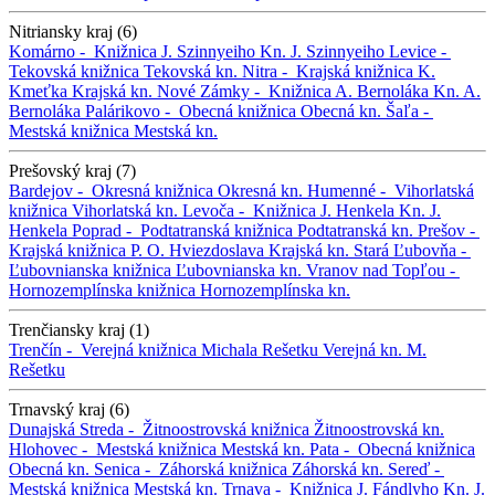
Nitriansky kraj (6)
Komárno -
Knižnica J. Szinnyeiho
Kn. J. Szinnyeiho
Levice -
Tekovská knižnica
Tekovská kn.
Nitra -
Krajská knižnica K.
Kmeťka
Krajská kn.
Nové Zámky -
Knižnica A. Bernoláka
Kn. A.
Bernoláka
Palárikovo -
Obecná knižnica
Obecná kn.
Šaľa -
Mestská knižnica
Mestská kn.
Prešovský kraj (7)
Bardejov -
Okresná knižnica
Okresná kn.
Humenné -
Vihorlatská
knižnica
Vihorlatská kn.
Levoča -
Knižnica J. Henkela
Kn. J.
Henkela
Poprad -
Podtatranská knižnica
Podtatranská kn.
Prešov -
Krajská knižnica P. O. Hviezdoslava
Krajská kn.
Stará Ľubovňa -
Ľubovnianska knižnica
Ľubovnianska kn.
Vranov nad Topľou -
Hornozemplínska knižnica
Hornozemplínska kn.
Trenčiansky kraj (1)
Trenčín -
Verejná knižnica Michala Rešetku
Verejná kn. M.
Rešetku
Trnavský kraj (6)
Dunajská Streda -
Žitnoostrovská knižnica
Žitnoostrovská kn.
Hlohovec -
Mestská knižnica
Mestská kn.
Pata -
Obecná knižnica
Obecná kn.
Senica -
Záhorská knižnica
Záhorská kn.
Sereď -
Mestská knižnica
Mestská kn.
Trnava -
Knižnica J. Fándlyho
Kn. J.