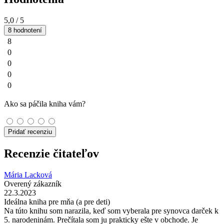
5,0
/ 5
8 hodnotení
8
0
0
0
0
Ako sa páčila kniha vám?
Pridať recenziu
Recenzie čitateľov
Mária Lacková
Overený zákazník
22.3.2023
Ideálna kniha pre mňa (a pre deti)
Na túto knihu som narazila, keď som vyberala pre synovca darček k
5. narodeninám. Prečítala som ju prakticky ešte v obchode. Je