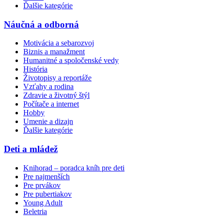
Ďalšie kategórie
Náučná a odborná
Motivácia a sebarozvoj
Biznis a manažment
Humanitné a spoločenské vedy
História
Životopisy a reportáže
Vzťahy a rodina
Zdravie a životný štýl
Počítače a internet
Hobby
Umenie a dizajn
Ďalšie kategórie
Deti a mládež
Knihorad – poradca kníh pre deti
Pre najmenších
Pre prvákov
Pre pubertiakov
Young Adult
Beletria