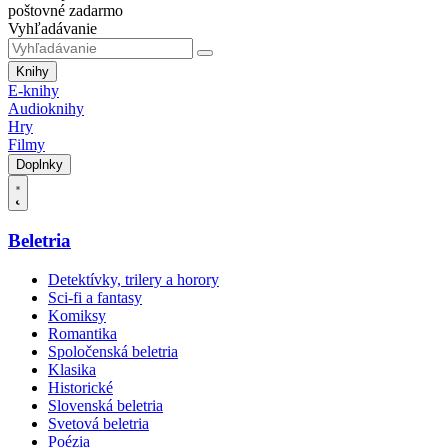
poštovné zadarmo
Vyhľadávanie
Knihy
E-knihy
Audioknihy
Hry
Filmy
Doplnky
Beletria
Detektívky, trilery a horory
Sci-fi a fantasy
Komiksy
Romantika
Spoločenská beletria
Klasika
Historické
Slovenská beletria
Svetová beletria
Poézia