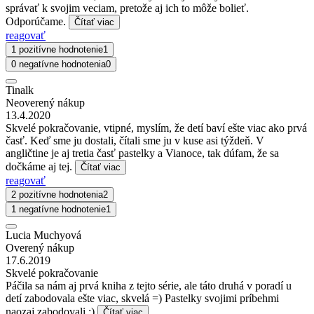
správať k svojim veciam, pretože aj ich to môže bolieť.
Odporúčame.
Čítať viac
reagovať
1 pozitívne hodnotenie
1
0 negatívne hodnotenia
0
Tinalk
Neoverený nákup
13.4.2020
Skvelé pokračovanie, vtipné, myslím, že detí baví ešte viac ako prvá
časť. Keď sme ju dostali, čítali sme ju v kuse asi týždeň. V
angličtine je aj tretia časť pastelky a Vianoce, tak dúfam, že sa
dočkáme aj tej.
Čítať viac
reagovať
2 pozitívne hodnotenia
2
1 negatívne hodnotenie
1
Lucia Muchyová
Overený nákup
17.6.2019
Skvelé pokračovanie
Páčila sa nám aj prvá kniha z tejto série, ale táto druhá v poradí u
detí zabodovala ešte viac, skvelá =) Pastelky svojimi príbehmi
naozaj zabodovali :)
Čítať viac