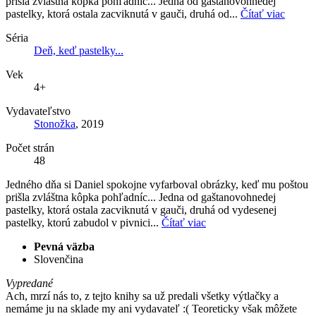
prišla zvláštna kôpka pohľadníc... Jedna od gaštanovohnedej
pastelky, ktorá ostala zacviknutá v gauči, druhá od...
Čítať viac
Séria
Deň, keď pastelky...
Vek
4+
Vydavateľstvo
Stonožka
, 2019
Počet strán
48
Jedného dňa si Daniel spokojne vyfarboval obrázky, keď mu poštou
prišla zvláštna kôpka pohľadníc... Jedna od gaštanovohnedej
pastelky, ktorá ostala zacviknutá v gauči, druhá od vydesenej
pastelky, ktorú zabudol v pivnici...
Čítať viac
Pevná väzba
Slovenčina
Vypredané
Ach, mrzí nás to, z tejto knihy sa už predali všetky výtlačky a
nemáme ju na sklade my ani vydavateľ :( Teoreticky však môžete