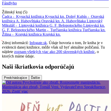
Fándlyho
Žilinský kraj (5)
Čadca -
Kysucká knižnica
Kysucká kn.
Dolný Kubín -
Oravská
knižnica A. Habovštiaka
Oravská kn. A. Habovštiaka
Liptovský
Mikuláš -
Liptovská knižnica G. F. Belopotockého
Liptovská kn.
G. F. Belopotockého
Martin -
Turčianska knižnica
Turčianska kn.
Žilina -
Krajská knižnica
Krajská kn.
Zdroj informácií:
Infogate.sk
. Údaje hovoria o tom, že kniha je v
evidencii danej knižnice, môže však už byť aktuálne požičaná. Tu
nájdete
zoznam všetkých viac ako 200 slovenských knižníc
, o
ktorých máme údaje.
Naši škriatkovia odporúčajú
Predchádzajúce
Ďalšie