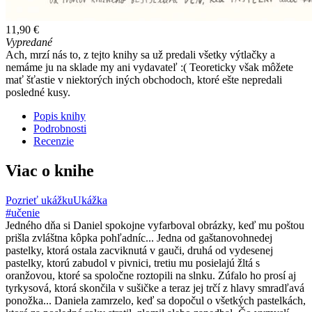
11,90 €
Vypredané
Ach, mrzí nás to, z tejto knihy sa už predali všetky výtlačky a
nemáme ju na sklade my ani vydavateľ :( Teoreticky však môžete
mať šťastie v niektorých iných obchodoch, ktoré ešte nepredali
posledné kusy.
Popis knihy
Podrobnosti
Recenzie
Viac o knihe
Pozrieť ukážku
Ukážka
#učenie
Jedného dňa si Daniel spokojne vyfarboval obrázky, keď mu poštou
prišla zvláštna kôpka pohľadníc... Jedna od gaštanovohnedej
pastelky, ktorá ostala zacviknutá v gauči, druhá od vydesenej
pastelky, ktorú zabudol v pivnici, tretiu mu posielajú žltá s
oranžovou, ktoré sa spoločne roztopili na slnku. Zúfalo ho prosí aj
tyrkysová, ktorá skončila v sušičke a teraz jej trčí z hlavy smradľavá
ponožka... Daniela zamrzelo, keď sa dopočul o všetkých pastelkách,