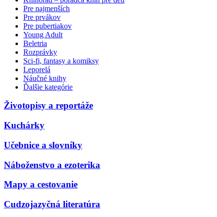
Pre najmenších
Pre prvákov
Pre pubertiakov
Young Adult
Beletria
Rozprávky
Sci-fi, fantasy a komiksy
Leporelá
Náučné knihy
Ďalšie kategórie
Životopisy a reportáže
Kuchárky
Učebnice a slovníky
Náboženstvo a ezoterika
Mapy a cestovanie
Cudzojazyčná literatúra