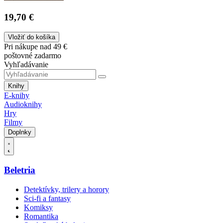
19,70 €
Vložiť do košíka
Pri nákupe nad 49 €
poštovné zadarmo
Vyhľadávanie
Knihy
E-knihy
Audioknihy
Hry
Filmy
Doplnky
Beletria
Detektívky, trilery a horory
Sci-fi a fantasy
Komiksy
Romantika