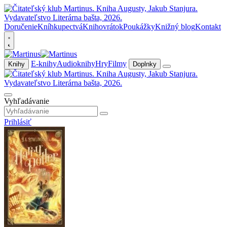
Doručenie
Kníhkupectvá
Knihovrátok
Poukážky
Knižný blog
Kontakt
E-knihy
Audioknihy
Hry
Filmy
Knihy
Doplnky
Vyhľadávanie
Prihlásiť