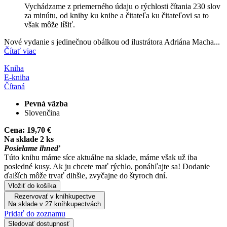
Vychádzame z priemerného údaju o rýchlosti čítania 230 slov
za minútu, od knihy ku knihe a čitateľa ku čitateľovi sa to
však môže líšiť.
Nové vydanie s jedinečnou obálkou od ilustrátora Adriána Macha...
Čítať viac
Kniha
E-kniha
Čítaná
Pevná väzba
Slovenčina
Cena:
19,70 €
Na sklade 2 ks
Posielame ihneď
Túto knihu máme síce aktuálne na sklade, máme však už iba
posledné kusy. Ak ju chcete mať rýchlo, ponáhľajte sa! Dodanie
ďalších môže trvať dlhšie, zvyčajne do štyroch dní.
Vložiť do košíka
Rezervovať v kníhkupectve
Na sklade v 27 kníhkupectvách
Pridať do zoznamu
Sledovať dostupnosť