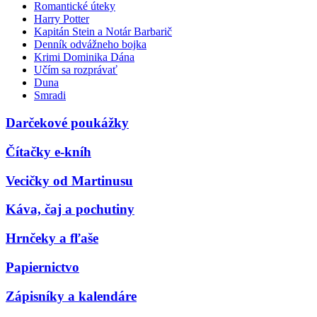
Romantické úteky
Harry Potter
Kapitán Stein a Notár Barbarič
Denník odvážneho bojka
Krimi Dominika Dána
Učím sa rozprávať
Duna
Smradi
Darčekové poukážky
Čítačky e-kníh
Vecičky od Martinusu
Káva, čaj a pochutiny
Hrnčeky a fľaše
Papiernictvo
Zápisníky a kalendáre