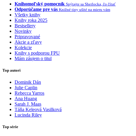
Knihomoľský pomocník
Spýtajte sa Sherlocka, čo čítať
Odporúčame pre vás
Knižné tipy ušité na mieru vám
Všetky knihy
Knihy roka 2025
Bestsellery
Novinky
Pripravované
Akcie a zľavy
Kolekcie
Knihy s podporou FPU
Mám záujem o titul
Top autori
Dominik Dán
Julie Caplin
Rebecca Yarros
Ana Huang
Sarah J. Maas
Táňa Keleová Vasilková
Lucinda Riley
Top série