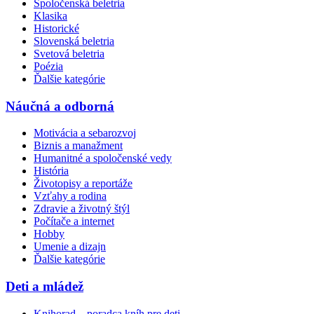
Spoločenská beletria
Klasika
Historické
Slovenská beletria
Svetová beletria
Poézia
Ďalšie kategórie
Náučná a odborná
Motivácia a sebarozvoj
Biznis a manažment
Humanitné a spoločenské vedy
História
Životopisy a reportáže
Vzťahy a rodina
Zdravie a životný štýl
Počítače a internet
Hobby
Umenie a dizajn
Ďalšie kategórie
Deti a mládež
Knihorad – poradca kníh pre deti