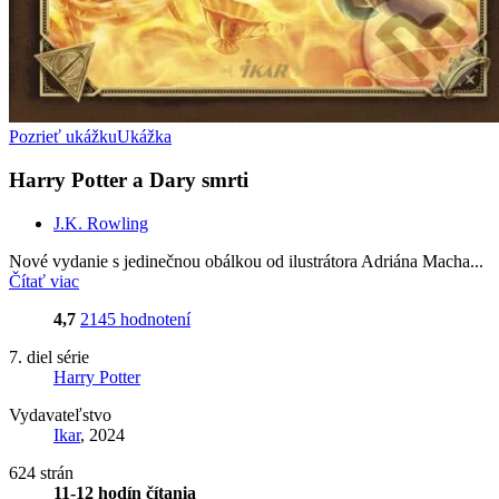
Pozrieť ukážku
Ukážka
Harry Potter a Dary smrti
J.K. Rowling
Nové vydanie s jedinečnou obálkou od ilustrátora Adriána Macha...
Čítať viac
4,7
2145 hodnotení
7. diel série
Harry Potter
Vydavateľstvo
Ikar
, 2024
624 strán
11-12 hodín čítania