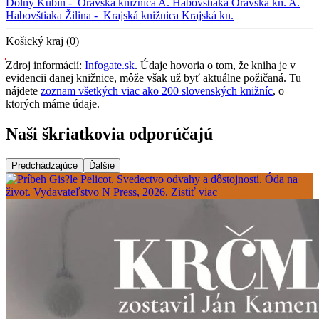
Dolný Kubín -
Oravská knižnica A. Habovštiaka
Oravská kn. A.
Habovštiaka
Žilina -
Krajská knižnica
Krajská kn.
Košický kraj (0)
Zdroj informácií:
Infogate.sk
. Údaje hovoria o tom, že kniha je v
evidencii danej knižnice, môže však už byť aktuálne požičaná. Tu
nájdete
zoznam všetkých viac ako 200 slovenských knižníc
, o
ktorých máme údaje.
Naši škriatkovia odporúčajú
Predchádzajúce
Ďalšie