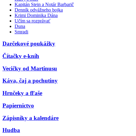
Kapitán Stein a Notár Barbarič
Denník odvážneho bojka
Krimi Dominika Dána
Učím sa rozprávať
Duna
Smradi
Darčekové poukážky
Čítačky e-kníh
Vecičky od Martinusu
Káva, čaj a pochutiny
Hrnčeky a fľaše
Papiernictvo
Zápisníky a kalendáre
Hudba