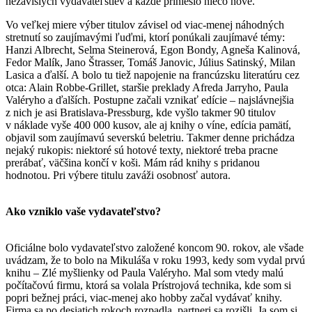
nezávislých vydavateľstiev a každé prinieslo niečo nové.
Vo veľkej miere výber titulov závisel od viac-menej náhodných
stretnutí so zaujímavými ľuďmi, ktorí ponúkali zaujímavé témy:
Hanzi Albrecht, Selma Steinerová, Egon Bondy, Agneša Kalinová,
Fedor Malík, Jano Štrasser, Tomáš Janovic, Július Satinský, Milan
Lasica a ďalší. A bolo tu tiež napojenie na francúzsku literatúru cez
otca: Alain Robbe-Grillet, staršie preklady Afreda Jarryho, Paula
Valéryho a ďalších. Postupne začali vznikať edície – najslávnejšia
z nich je asi Bratislava-Pressburg, kde vyšlo takmer 90 titulov
v náklade vyše 400 000 kusov, ale aj knihy o víne, edícia pamätí,
objavil som zaujímavú severskú beletriu. Takmer denne prichádza
nejaký rukopis: niektoré sú hotové texty, niektoré treba pracne
prerábať, väčšina končí v koši. Mám rád knihy s pridanou
hodnotou. Pri výbere titulu zaváži osobnosť autora.
Ako vzniklo vaše vydavateľstvo?
Oficiálne bolo vydavateľstvo založené koncom 90. rokov, ale všade
uvádzam, že to bolo na Mikuláša v roku 1993, kedy som vydal prvú
knihu – Zlé myšlienky od Paula Valéryho. Mal som vtedy malú
počítačovú firmu, ktorá sa volala Prístrojová technika, kde som si
popri bežnej práci, viac-menej ako hobby začal vydávať knihy.
Firma sa po desiatich rokoch rozpadla, partneri sa rozišli. Ja som si