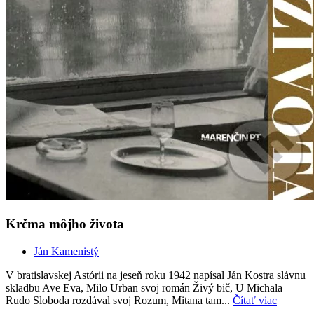
Krčma môjho života
Ján Kamenistý
V bratislavskej Astórii na jeseň roku 1942 napísal Ján Kostra slávnu
skladbu Ave Eva, Milo Urban svoj román Živý bič, U Michala
Rudo Sloboda rozdával svoj Rozum, Mitana tam...
Čítať viac