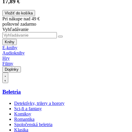
17,89 €
Vložiť do košíka
Pri nákupe nad 49 €
poštovné zadarmo
Vyhľadávanie
Knihy
E-knihy
Audioknihy
Hry
Filmy
Doplnky
Beletria
Detektívky, trilery a horory
Sci-fi a fantasy
Komiksy
Romantika
Spoločenská beletria
Klasika