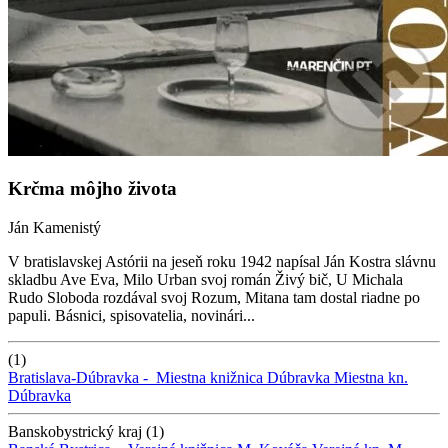
Krčma môjho života
Ján Kamenistý
V bratislavskej Astórii na jeseň roku 1942 napísal Ján Kostra slávnu
skladbu Ave Eva, Milo Urban svoj román Živý bič, U Michala
Rudo Sloboda rozdával svoj Rozum, Mitana tam dostal riadne po
papuli. Básnici, spisovatelia, novinári...
(1)
Bratislava-Dúbravka -
Miestna knižnica Dúbravka
Miestna kn.
Dúbravka
Banskobystrický kraj (1)