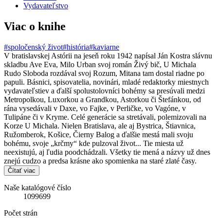
Vydavateľstvo
Viac o knihe
#spoločenský život
#história
#kaviarne
V bratislavskej Astórii na jeseň roku 1942 napísal Ján Kostra slávnu
skladbu Ave Eva, Milo Urban svoj román Živý bič, U Michala
Rudo Sloboda rozdával svoj Rozum, Mitana tam dostal riadne po
papuli. Básnici, spisovatelia, novinári, mladé redaktorky miestnych
vydavateľstiev a ďalší spolustolovníci bohémy sa presúvali medzi
Metropolkou, Luxorkou a Grandkou, Astorkou či Štefánkou, od
rána vysedávali v Daxe, vo Fajke, v Perličke, vo Vagóne, v
Tulipáne či v Kryme. Celé generácie sa stretávali, polemizovali na
Korze U Michala. Nielen Bratislava, ale aj Bystrica, Štiavnica,
Ružomberok, Košice, Čierny Balog a ďalšie mestá mali svoju
bohému, svoje „krčmy“ kde pulzoval život... Tie miesta už
neexistujú, aj ľudia poodchádzali. Všetky tie mená a názvy už dnes
znejú cudzo a predsa krásne ako spomienka na staré zlaté časy.
Čítať viac
Naše katalógové číslo
1099699
Počet strán