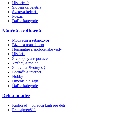
Historické
Slovenská beletria
Svetová beletria
Poézia
Ďalšie kategórie
Náučná a odborná
Motivácia a sebarozvoj
Biznis a manažment
Humanitné a spoločenské vedy
História
Životopisy a reportáže
Vzťahy a rodina
Zdravie a životný štýl
Počítače a internet
Hobby
Umenie a dizajn
Ďalšie kategórie
Deti a mládež
Knihorad – poradca kníh pre deti
Pre najmenších