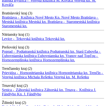
Banská Bystrica -
Verejná knižnica M. Kováča
Verejná kn. M.
Kováča
Bratislavský kraj (3)
Bratislava -
Knižnica Nové Mesto
Kn. Nové Mesto
Bratislava -
Mestská knižnica
Mestská kn.
Bratislava -
Staromestská knižnica
Staromestská kn.
Nitriansky kraj (1)
Levice -
Tekovská knižnica
Tekovská kn.
Prešovský kraj (3)
Poprad -
Podtatranská knižnica
Podtatranská kn.
Stará Ľubovňa -
Ľubovnianska knižnica
Ľubovnianska kn.
Vranov nad Topľou -
Hornozemplínska knižnica
Hornozemplínska kn.
Trenčiansky kraj (2)
Prievidza -
Hornonitrianska knižnica
Hornonitrianska kn.
Trenčín -
Verejná knižnica Michala Rešetku
Verejná kn. M. Rešetku
Trnavský kraj (2)
Senica -
Záhorská knižnica
Záhorská kn.
Trnava -
Knižnica J.
Fándlyho
Kn. J. Fándlyho
Žilinský kraj (2)