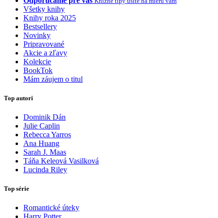
Odporúčame pre vás
Knižné tipy ušité na mieru vám
Všetky knihy
Knihy roka 2025
Bestsellery
Novinky
Pripravované
Akcie a zľavy
Kolekcie
BookTok
Mám záujem o titul
Top autori
Dominik Dán
Julie Caplin
Rebecca Yarros
Ana Huang
Sarah J. Maas
Táňa Keleová Vasilková
Lucinda Riley
Top série
Romantické úteky
Harry Potter