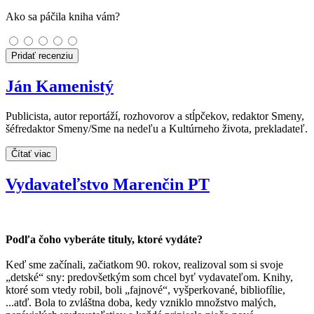
Ako sa páčila kniha vám?
Pridať recenziu
Ján Kamenistý
Publicista, autor reportáží, rozhovorov a stĺpčekov, redaktor Smeny,
šéfredaktor Smeny/Sme na nedeľu a Kultúrneho života, prekladateľ.
Čítať viac
Vydavateľstvo Marenčin PT
Podľa čoho vyberáte tituly, ktoré vydáte?
Keď sme začínali, začiatkom 90. rokov, realizoval som si svoje
„detské“ sny: predovšetkým som chcel byť vydavateľom. Knihy,
ktoré som vtedy robil, boli „fajnové“, vyšperkované, bibliofílie,
...atď. Bola to zvláštna doba, kedy vzniklo množstvo malých,