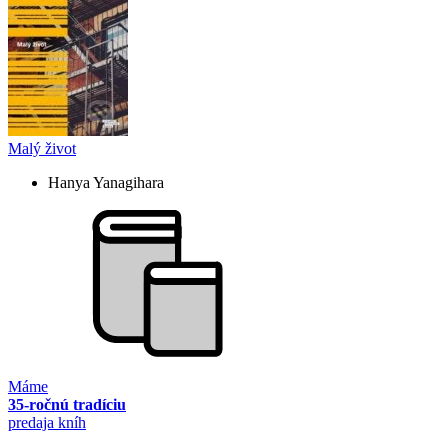
Malý život
Hanya Yanagihara
Máme
35-ročnú tradíciu
predaja kníh