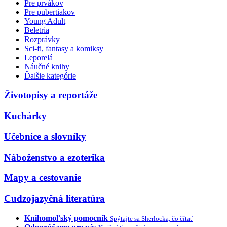
Pre prvákov
Pre pubertiakov
Young Adult
Beletria
Rozprávky
Sci-fi, fantasy a komiksy
Leporelá
Náučné knihy
Ďalšie kategórie
Životopisy a reportáže
Kuchárky
Učebnice a slovníky
Náboženstvo a ezoterika
Mapy a cestovanie
Cudzojazyčná literatúra
Knihomoľský pomocník
Spýtajte sa Sherlocka, čo čítať