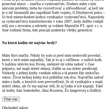
ponechal názov – značku a vydavateľsto. Dodnes mám s tým
názvom problém, treba ho vysvetľovať a zdôvodňovať, aj keď nie
je o nič bizarnejší ako napríklad Naše vojsko, či Družstevní práce –
čo boli mimochodom kedysi vynikajúce vydavateľstvá. Naposledy
sa vydavateľstvo transformovalo v roku 2007, kedy doňho vstúpil
môj syn s nevestou a odvtedy sa voláme Marenčin PT, spol. s r. o.
Sme rodinná firma, kde pracujú prakticky všetky generácie.
Na ktorú knihu ste najviac hrdý?
Mám štyri mačky. Nikdy by som si pred nimi nedovolil povedať,
ktorú z nich mám najradšej. Tak je to aj s väčšinou z našich kníh.
S každou strávim kus života, niektoré mi robia radosť v čase
prípravy, iné majú dobré ohlasy, ďalšie sa zas dobre predávajú.
Niekedy z jednej knihy vznikne edícia a tá potom žije niekoľko
rokov. Život bežnej knihy trvá približne rok-dva. Najväčšiu radosť
mám z kníh, o ktorých som presvedčený, že sú vynikajúce a majú
dobrý ohlas, ale čo ma najviac teší, že aj ľudia si ich kupujú. Také
sú knihy Jula Satinského, Jána Roznera, Žo langerovej a ďalších.
Čítať viac
Obchodný názov