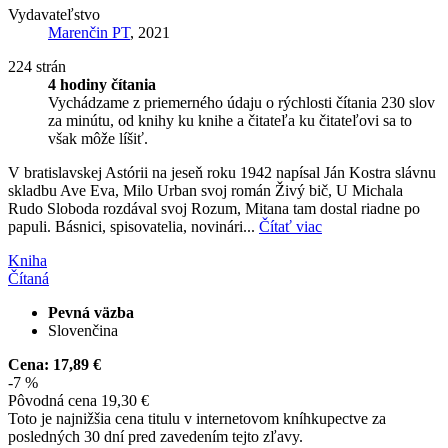
Vydavateľstvo
Marenčin PT
, 2021
224 strán
4 hodiny čítania
Vychádzame z priemerného údaju o rýchlosti čítania 230 slov
za minútu, od knihy ku knihe a čitateľa ku čitateľovi sa to
však môže líšiť.
V bratislavskej Astórii na jeseň roku 1942 napísal Ján Kostra slávnu
skladbu Ave Eva, Milo Urban svoj román Živý bič, U Michala
Rudo Sloboda rozdával svoj Rozum, Mitana tam dostal riadne po
papuli. Básnici, spisovatelia, novinári...
Čítať viac
Kniha
Čítaná
Pevná väzba
Slovenčina
Cena:
17,89 €
-7 %
Pôvodná cena
19,30 €
Toto je najnižšia cena titulu v internetovom kníhkupectve za
posledných 30 dní pred zavedením tejto zľavy.