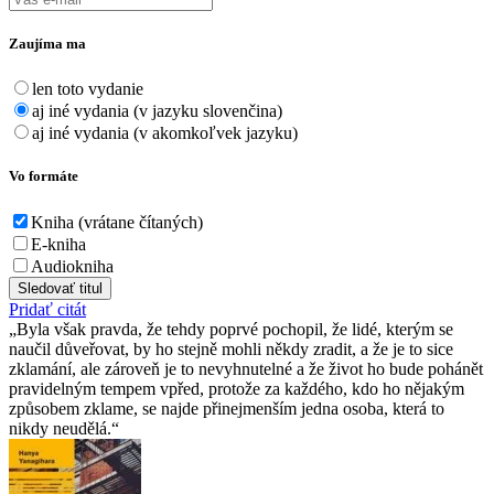
Zaujíma ma
len toto vydanie
aj iné vydania (v jazyku slovenčina)
aj iné vydania (v akomkoľvek jazyku)
Vo formáte
Kniha (vrátane čítaných)
E-kniha
Audiokniha
Sledovať titul
Pridať citát
Byla však pravda, že tehdy poprvé pochopil, že lidé, kterým se
naučil důveřovat, by ho stejně mohli někdy zradit, a že je to sice
zklamání, ale zároveň je to nevyhnutelné a že život ho bude pohánět
pravidelným tempem vpřed, protože za každého, kdo ho nějakým
způsobem zklame, se najde přinejmenším jedna osoba, která to
nikdy neudělá.