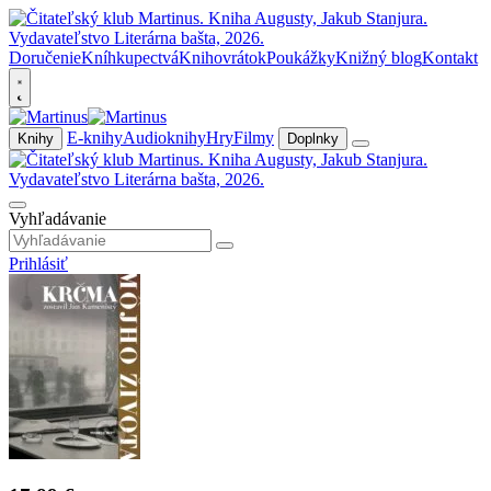
Doručenie
Kníhkupectvá
Knihovrátok
Poukážky
Knižný blog
Kontakt
E-knihy
Audioknihy
Hry
Filmy
Knihy
Doplnky
Vyhľadávanie
Prihlásiť