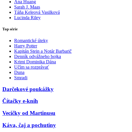
Ana Huang
Sarah J. Maas
Táňa Keleová Vasilková
Lucinda Riley
Top série
Romantické úteky
Harry Potter
Kapitán Stein a Notár Barbarič
Denník odvážneho bojka
Krimi Dominika Dána
Učím sa rozprávať
Duna
Smradi
Darčekové poukážky
Čítačky e-kníh
Vecičky od Martinusu
Káva, čaj a pochutiny