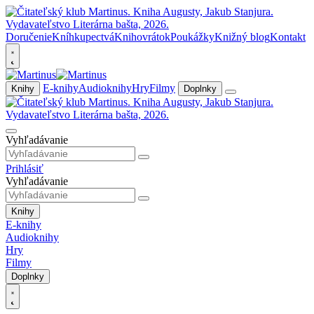
Doručenie
Kníhkupectvá
Knihovrátok
Poukážky
Knižný blog
Kontakt
E-knihy
Audioknihy
Hry
Filmy
Knihy
Doplnky
Vyhľadávanie
Prihlásiť
Vyhľadávanie
Knihy
E-knihy
Audioknihy
Hry
Filmy
Doplnky