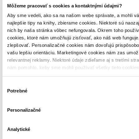
Môžeme pracovať s cookies a kontaktnými údajmi?
Aby sme vedeli, ako sa na našom webe správate, a mohli vá
4,8
najlepšie tipy na knihy, zbierame cookies. Niektoré sú naoza
nich by naša stránka vôbec nefungovala. Okrem toho použí
Holly (český jazyk)
cookies, ktoré nám umožňujú zisťovať, ako náš web funguje,
zlepšovať. Personalizačné cookies nám dovoľujú prispôsobo
Stephen King
vašu lepšiu orientáciu. Marketingové cookies nám zas umož
BETA - Dobrovský, 2024
relevantnej reklamy. Niektoré údaje zdieľame aj s tretími str
nám pomohlo, keby sme mohli používať všetky tieto cookie
Holly (český jazyk)
Výber
Stephen King
Potrebné
súhlasu
BETA - Dobrovský, 2024
Holly Gibneyová, jedna z nejpodmanivějších a nejvynalézavějších
Personalizačné
postav Stephena Kinga, se vrací v tomto napínavém románu, aby
vyřešila hrůznou pravdu o několikanásobném zmizení v městečku
na...
Analytické
20,30 €