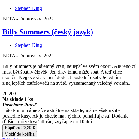
Stephen King
BETA - Dobrovský, 2022
Billy Summers (český jazyk)
Stephen King
BETA - Dobrovský, 2022
Billy Summers je nájemný vrah, nejlepší ve svém oboru. Ale jeho cíl
musí být špatný člověk. Jen díky tomu může spát. A teď chce
skončit. Nejprve však musí dodělat poslední džob. Je jedním
z nejlepších ostřelovačů na světě, vyznamenaný válečný veterán...
20,20 €
Na sklade 1 ks
Posielame ihneď
Túto knihu máme síce aktuálne na sklade, máme však už iba
posledné kusy. Ak ju chcete mať rýchlo, ponáhľajte sa! Dodanie
ďalších môže trvať dlhšie, zvyčajne do 10 dní.
Kúpiť za 20,20 €
Vložiť do košíka