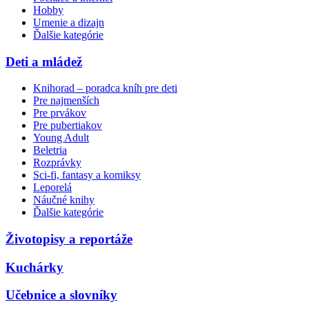
Hobby
Umenie a dizajn
Ďalšie kategórie
Deti a mládež
Knihorad – poradca kníh pre deti
Pre najmenších
Pre prvákov
Pre pubertiakov
Young Adult
Beletria
Rozprávky
Sci-fi, fantasy a komiksy
Leporelá
Náučné knihy
Ďalšie kategórie
Životopisy a reportáže
Kuchárky
Učebnice a slovníky