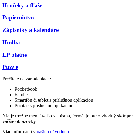
Hrnčeky a fľaše
Papiernictvo
Zápisníky a kalendáre
Hudba
LP platne
Puzzle
Prečítate na zariadeniach:
Pocketbook
Kindle
Smartfón či tablet s príslušnou aplikáciou
Počítač s príslušnou aplikáciou
Nie je možné meniť veľkosť písma, formát je preto vhodný skôr pre
väčšie obrazovky.
Viac informácií v
našich návodoch