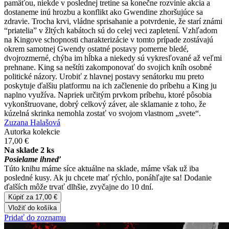
pamäťou, niekde v poslednej tretine sa konečne rozvinie akcia a
dostaneme inú hrozbu a konflikt ako Gwendine zhoršujúce sa
zdravie. Trocha krvi, vládne sprisahanie a potvrdenie, že starí známi
“priatelia” v žltých kabátoch sú do celej veci zapletení. Vzhľadom
na Kingove schopnosti charakterizácie v tomto prípade zostávajú
okrem samotnej Gwendy ostatné postavy pomerne bledé,
dvojrozmerné, chýba im hĺbka a niekedy sú vykresľované až veľmi
prehnane. King sa neštíti zakomponovať do svojich kníh osobné
politické názory. Urobiť z hlavnej postavy senátorku mu preto
poskytuje ďalšiu platformu na ich začlenenie do príbehu a King ju
naplno využíva. Napriek určitým prvkom príbehu, ktoré pôsobia
vykonštruovane, dobrý celkový záver, ale sklamanie z toho, že
kúzelná skrinka nemohla zostať vo svojom vlastnom „svete“.
Zuzana Halašová
Autorka kolekcie
17,00 €
Na sklade 2 ks
Posielame ihneď
Túto knihu máme síce aktuálne na sklade, máme však už iba
posledné kusy. Ak ju chcete mať rýchlo, ponáhľajte sa! Dodanie
ďalších môže trvať dlhšie, zvyčajne do 10 dní.
Kúpiť za 17,00 €
Vložiť do košíka
Pridať do zoznamu