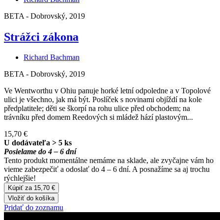
BETA - Dobrovský, 2019
Strážci zákona
Richard Bachman
BETA - Dobrovský, 2019
Ve Wentworthu v Ohiu panuje horké letní odpoledne a v Topolové
ulici je všechno, jak má být. Poslíček s novinami objíždí na kole
předplatitele; děti se škorpí na rohu ulice před obchodem; na
trávníku před domem Reedových si mládež hází plastovým...
15,70 €
U dodávateľa > 5 ks
Posielame do 4 – 6 dní
Tento produkt momentálne nemáme na sklade, ale zvyčajne vám ho
vieme zabezpečiť a odoslať do 4 – 6 dní. A posnažíme sa aj trochu
rýchlejšie!
Kúpiť za 15,70 €
Vložiť do košíka
Pridať do zoznamu