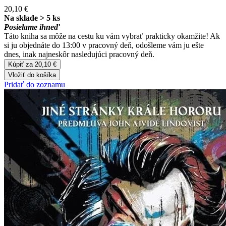
20,10 €
Na sklade > 5 ks
Posielame ihneď
Táto kniha sa môže na cestu ku vám vybrať prakticky okamžite! Ak
si ju objednáte do 13:00 v pracovný deň, odošleme vám ju ešte
dnes, inak najneskôr nasledujúci pracovný deň.
Kúpiť za 20,10 €
Vložiť do košíka
Pridať do zoznamu