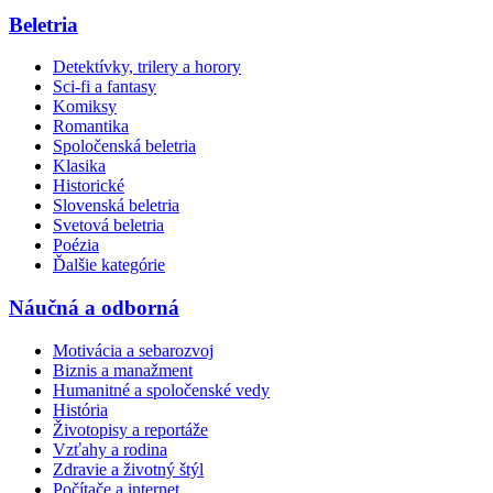
Beletria
Detektívky, trilery a horory
Sci-fi a fantasy
Komiksy
Romantika
Spoločenská beletria
Klasika
Historické
Slovenská beletria
Svetová beletria
Poézia
Ďalšie kategórie
Náučná a odborná
Motivácia a sebarozvoj
Biznis a manažment
Humanitné a spoločenské vedy
História
Životopisy a reportáže
Vzťahy a rodina
Zdravie a životný štýl
Počítače a internet