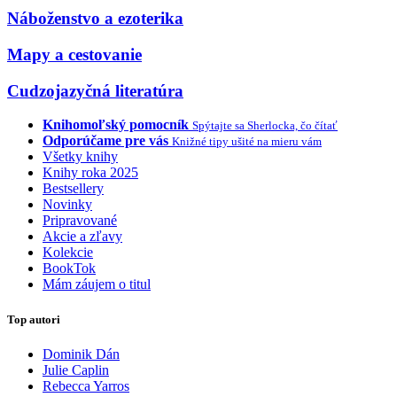
Náboženstvo a ezoterika
Mapy a cestovanie
Cudzojazyčná literatúra
Knihomoľský pomocník
Spýtajte sa Sherlocka, čo čítať
Odporúčame pre vás
Knižné tipy ušité na mieru vám
Všetky knihy
Knihy roka 2025
Bestsellery
Novinky
Pripravované
Akcie a zľavy
Kolekcie
BookTok
Mám záujem o titul
Top autori
Dominik Dán
Julie Caplin
Rebecca Yarros