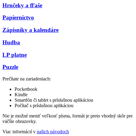
Hrnčeky a fľaše
Papiernictvo
Zápisníky a kalendáre
Hudba
LP platne
Puzzle
Prečítate na zariadeniach:
Pocketbook
Kindle
Smartfón či tablet s príslušnou aplikáciou
Počítač s príslušnou aplikáciou
Nie je možné meniť veľkosť písma, formát je preto vhodný skôr pre
väčšie obrazovky.
Viac informácií v
našich návodoch