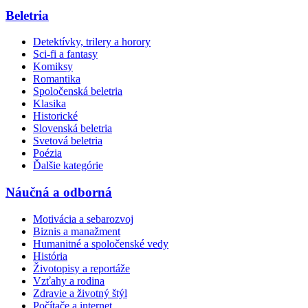
Beletria
Detektívky, trilery a horory
Sci-fi a fantasy
Komiksy
Romantika
Spoločenská beletria
Klasika
Historické
Slovenská beletria
Svetová beletria
Poézia
Ďalšie kategórie
Náučná a odborná
Motivácia a sebarozvoj
Biznis a manažment
Humanitné a spoločenské vedy
História
Životopisy a reportáže
Vzťahy a rodina
Zdravie a životný štýl
Počítače a internet