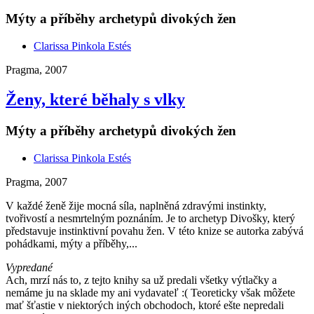
Mýty a příběhy archetypů divokých žen
Clarissa Pinkola Estés
Pragma, 2007
Ženy, které běhaly s vlky
Mýty a příběhy archetypů divokých žen
Clarissa Pinkola Estés
Pragma, 2007
V každé ženě žije mocná síla, naplněná zdravými instinkty,
tvořivostí a nesmrtelným poznáním. Je to archetyp Divošky, který
představuje instinktivní povahu žen. V této knize se autorka zabývá
pohádkami, mýty a příběhy,...
Vypredané
Ach, mrzí nás to, z tejto knihy sa už predali všetky výtlačky a
nemáme ju na sklade my ani vydavateľ :( Teoreticky však môžete
mať šťastie v niektorých iných obchodoch, ktoré ešte nepredali