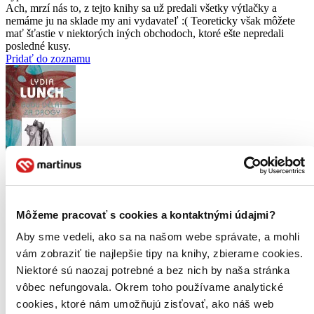
Ach, mrzí nás to, z tejto knihy sa už predali všetky výtlačky a
nemáme ju na sklade my ani vydavateľ :( Teoreticky však môžete
mať šťastie v niektorých iných obchodoch, ktoré ešte nepredali
posledné kusy.
Pridať do zoznamu
Budu dělat za drogy
Môžeme pracovať s cookies a kontaktnými údajmi?
Aby sme vedeli, ako sa na našom webe správate, a mohli
Lydia Lunch
vám zobraziť tie najlepšie tipy na knihy, zbierame cookies.
Maťa, 2011
Niektoré sú naozaj potrebné a bez nich by naša stránka
vôbec nefungovala. Okrem toho používame analytické
Budu dělat za drogy
cookies, ktoré nám umožňujú zisťovať, ako náš web