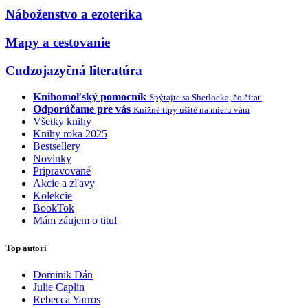
Náboženstvo a ezoterika
Mapy a cestovanie
Cudzojazyčná literatúra
Knihomoľský pomocník
Spýtajte sa Sherlocka, čo čítať
Odporúčame pre vás
Knižné tipy ušité na mieru vám
Všetky knihy
Knihy roka 2025
Bestsellery
Novinky
Pripravované
Akcie a zľavy
Kolekcie
BookTok
Mám záujem o titul
Top autori
Dominik Dán
Julie Caplin
Rebecca Yarros