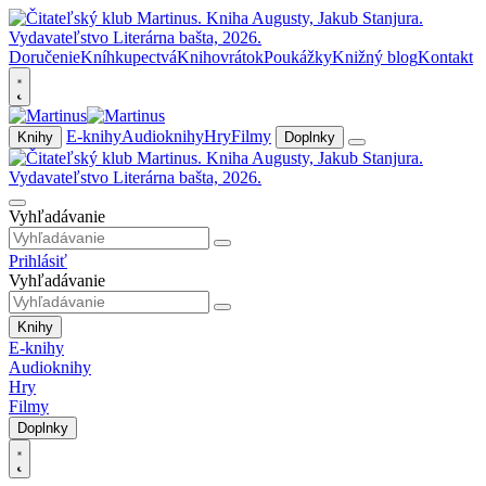
Doručenie
Kníhkupectvá
Knihovrátok
Poukážky
Knižný blog
Kontakt
E-knihy
Audioknihy
Hry
Filmy
Knihy
Doplnky
Vyhľadávanie
Prihlásiť
Vyhľadávanie
Knihy
E-knihy
Audioknihy
Hry
Filmy
Doplnky