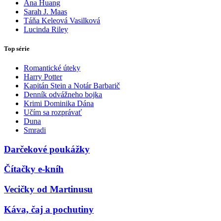
Ana Huang
Sarah J. Maas
Táňa Keleová Vasilková
Lucinda Riley
Top série
Romantické úteky
Harry Potter
Kapitán Stein a Notár Barbarič
Denník odvážneho bojka
Krimi Dominika Dána
Učím sa rozprávať
Duna
Smradi
Darčekové poukážky
Čítačky e-kníh
Vecičky od Martinusu
Káva, čaj a pochutiny