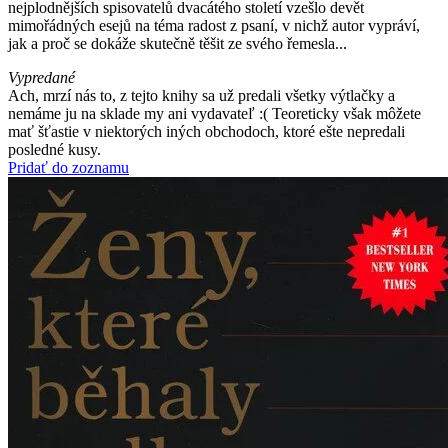
nejplodnějších spisovatelů dvacátého století vzešlo devět
mimořádných esejů na téma radost z psaní, v nichž autor vypráví,
jak a proč se dokáže skutečně těšit ze svého řemesla...
Vypredané
Ach, mrzí nás to, z tejto knihy sa už predali všetky výtlačky a
nemáme ju na sklade my ani vydavateľ :( Teoreticky však môžete
mať šťastie v niektorých iných obchodoch, ktoré ešte nepredali
posledné kusy.
Pridať do zoznamu