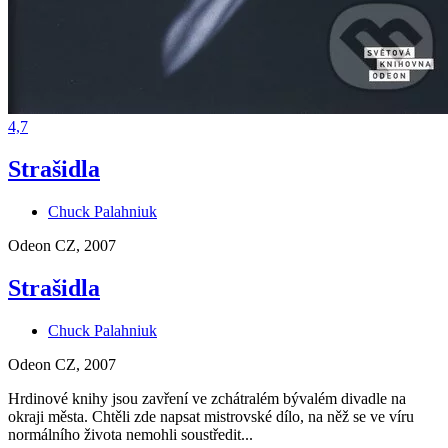
4,7
Strašidla
Chuck Palahniuk
Odeon CZ, 2007
Strašidla
Chuck Palahniuk
Odeon CZ, 2007
Hrdinové knihy jsou zavření ve zchátralém bývalém divadle na
okraji města. Chtěli zde napsat mistrovské dílo, na něž se ve víru
normálního života nemohli soustředit...