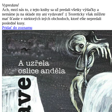
Vypredané
Ach, mrzí nás to, z tejto knihy sa už predali všetky výtlačky a
nemáme ju na sklade my ani vydavateľ :( Teoreticky však môžete
mať šťastie v niektorých iných obchodoch, ktoré ešte nepredali
posledné kusy.
Pridať do zoznamu