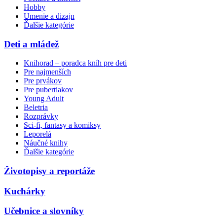
Hobby
Umenie a dizajn
Ďalšie kategórie
Deti a mládež
Knihorad – poradca kníh pre deti
Pre najmenších
Pre prvákov
Pre pubertiakov
Young Adult
Beletria
Rozprávky
Sci-fi, fantasy a komiksy
Leporelá
Náučné knihy
Ďalšie kategórie
Životopisy a reportáže
Kuchárky
Učebnice a slovníky