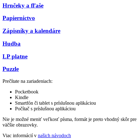
Hrnčeky a fľaše
Papiernictvo
Zápisníky a kalendáre
Hudba
LP platne
Puzzle
Prečítate na zariadeniach:
Pocketbook
Kindle
Smartfón či tablet s príslušnou aplikáciou
Počítač s príslušnou aplikáciou
Nie je možné meniť veľkosť písma, formát je preto vhodný skôr pre
väčšie obrazovky.
Viac informácií v
našich návodoch