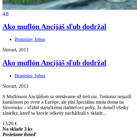
4,8
Ako muflón Ancijáš sľub dodržal
Branislav Jobus
Slovart, 2013
Ako muflón Ancijáš sľub dodržal
Branislav Jobus
Slovart, 2013
S Muflónom Ancijášom sa stretávame už tretí raz. Tentoraz nejazdí
kamiónom po svete a Európe, ale plní špeciálnu misiu doma na
Slovensku – sľúbil staručkému riaditeľovi pošty, že doručí všetky
zásielky, ktoré sa ktovie odkedy nachádzali v sklade...
13,20 €
Na sklade 3 ks
Posielame ihneď