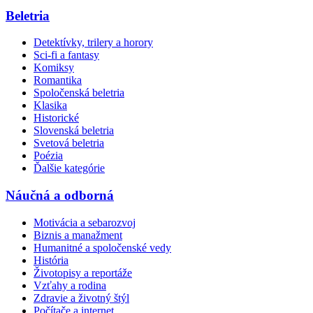
Beletria
Detektívky, trilery a horory
Sci-fi a fantasy
Komiksy
Romantika
Spoločenská beletria
Klasika
Historické
Slovenská beletria
Svetová beletria
Poézia
Ďalšie kategórie
Náučná a odborná
Motivácia a sebarozvoj
Biznis a manažment
Humanitné a spoločenské vedy
História
Životopisy a reportáže
Vzťahy a rodina
Zdravie a životný štýl
Počítače a internet