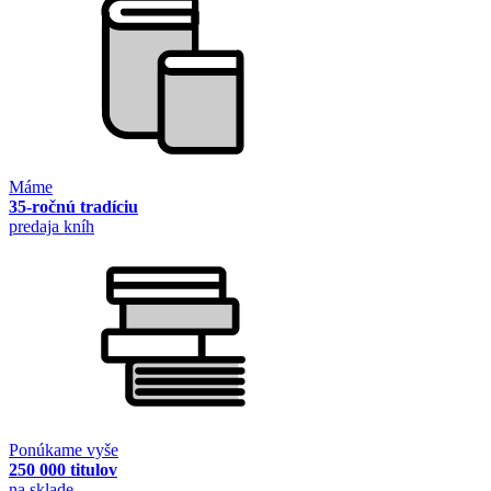
Máme
35-ročnú tradíciu
predaja kníh
Ponúkame vyše
250 000 titulov
na sklade