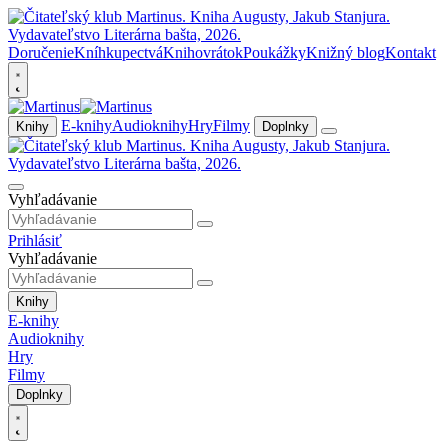
Doručenie
Kníhkupectvá
Knihovrátok
Poukážky
Knižný blog
Kontakt
E-knihy
Audioknihy
Hry
Filmy
Knihy
Doplnky
Vyhľadávanie
Prihlásiť
Vyhľadávanie
Knihy
E-knihy
Audioknihy
Hry
Filmy
Doplnky