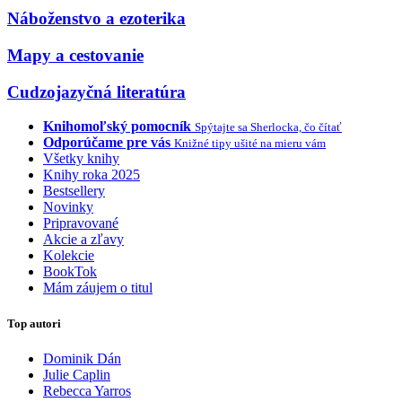
Náboženstvo a ezoterika
Mapy a cestovanie
Cudzojazyčná literatúra
Knihomoľský pomocník
Spýtajte sa Sherlocka, čo čítať
Odporúčame pre vás
Knižné tipy ušité na mieru vám
Všetky knihy
Knihy roka 2025
Bestsellery
Novinky
Pripravované
Akcie a zľavy
Kolekcie
BookTok
Mám záujem o titul
Top autori
Dominik Dán
Julie Caplin
Rebecca Yarros