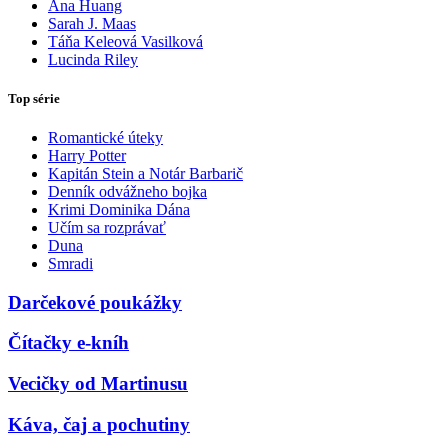
Ana Huang
Sarah J. Maas
Táňa Keleová Vasilková
Lucinda Riley
Top série
Romantické úteky
Harry Potter
Kapitán Stein a Notár Barbarič
Denník odvážneho bojka
Krimi Dominika Dána
Učím sa rozprávať
Duna
Smradi
Darčekové poukážky
Čítačky e-kníh
Vecičky od Martinusu
Káva, čaj a pochutiny