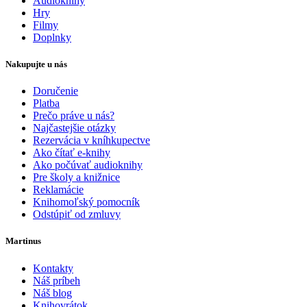
Audioknihy
Hry
Filmy
Doplnky
Nakupujte u nás
Doručenie
Platba
Prečo práve u nás?
Najčastejšie otázky
Rezervácia v kníhkupectve
Ako čítať e-knihy
Ako počúvať audioknihy
Pre školy a knižnice
Reklamácie
Knihomoľský pomocník
Odstúpiť od zmluvy
Martinus
Kontakty
Náš príbeh
Náš blog
Knihovrátok