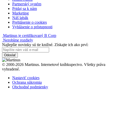
Partnerský systém
Pridaj sa k nám
Marketing
Náš labák
Prehlásenie o cookies
Vyhlásenie o prístupnosti
Martinus je certifikovaný B Corp
Nerobíme rozdiely
Najlepšie novinky sú tie knižné. Získajte ich ako prví:
Odoslať
© 2000-2026 Martinus. Internetové kníhkupectvo. Všetky práva
vyhradené.
Nastaviť cookies
Ochrana súkromia
Obchodné podmienky