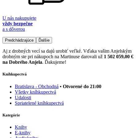
U nás nakupujete
vždy bezpečne
a s dôverou
Predchádzajúce
Ďalšie
Aj z drobných vecí sa dajú urobiť veľké. Vďaka vašim Anjelským
drobným ste pri nákupoch na Martinuse darovali už
1 502 059,00 €
na Dobrého Anjela
. Ďakujeme!
Kníhkupectvá
Bratislava - Obchodná
• Otvorené do 21:00
Všetky kníhkupectvá
Udalosti
Spriatelené kníhkupectvá
Kategórie
Knihy
E-knihy