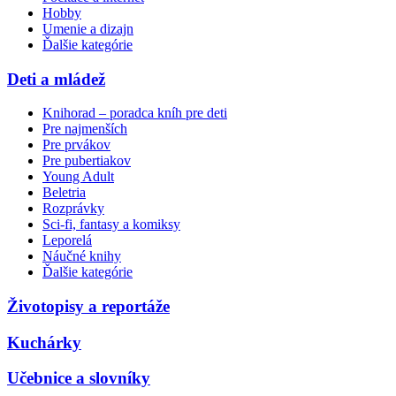
Hobby
Umenie a dizajn
Ďalšie kategórie
Deti a mládež
Knihorad – poradca kníh pre deti
Pre najmenších
Pre prvákov
Pre pubertiakov
Young Adult
Beletria
Rozprávky
Sci-fi, fantasy a komiksy
Leporelá
Náučné knihy
Ďalšie kategórie
Životopisy a reportáže
Kuchárky
Učebnice a slovníky