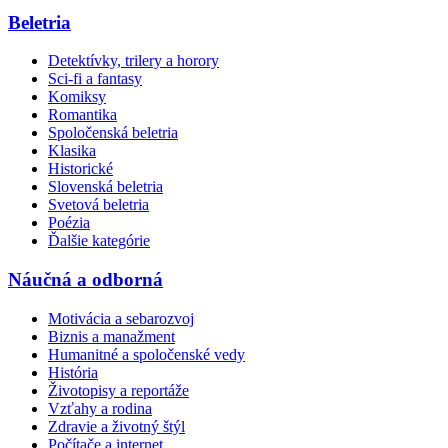
Beletria
Detektívky, trilery a horory
Sci-fi a fantasy
Komiksy
Romantika
Spoločenská beletria
Klasika
Historické
Slovenská beletria
Svetová beletria
Poézia
Ďalšie kategórie
Náučná a odborná
Motivácia a sebarozvoj
Biznis a manažment
Humanitné a spoločenské vedy
História
Životopisy a reportáže
Vzťahy a rodina
Zdravie a životný štýl
Počítače a internet