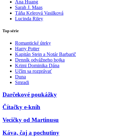
Ana Huang
Sarah J. Maas
Táňa Keleová Vasilková
Lucinda Riley
Top série
Romantické úteky
Harry Potter
Kapitán Stein a Notár Barbarič
Denník odvážneho bojka
Krimi Dominika Dána
Učím sa rozprávať
Duna
Smradi
Darčekové poukážky
Čítačky e-kníh
Vecičky od Martinusu
Káva, čaj a pochutiny