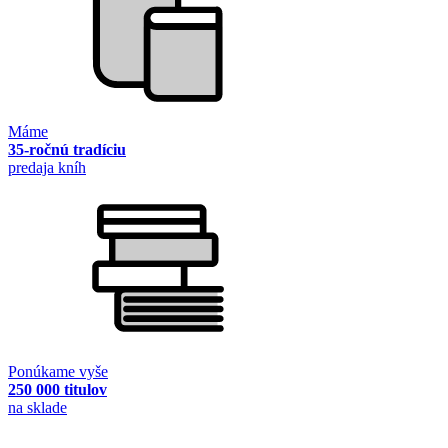
Máme
35-ročnú tradíciu
predaja kníh
Ponúkame vyše
250 000 titulov
na sklade