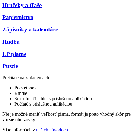
Hrnčeky a fľaše
Papiernictvo
Zápisníky a kalendáre
Hudba
LP platne
Puzzle
Prečítate na zariadeniach:
Pocketbook
Kindle
Smartfón či tablet s príslušnou aplikáciou
Počítač s príslušnou aplikáciou
Nie je možné meniť veľkosť písma, formát je preto vhodný skôr pre
väčšie obrazovky.
Viac informácií v
našich návodoch