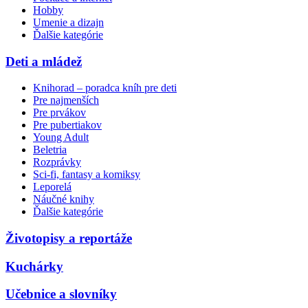
Hobby
Umenie a dizajn
Ďalšie kategórie
Deti a mládež
Knihorad – poradca kníh pre deti
Pre najmenších
Pre prvákov
Pre pubertiakov
Young Adult
Beletria
Rozprávky
Sci-fi, fantasy a komiksy
Leporelá
Náučné knihy
Ďalšie kategórie
Životopisy a reportáže
Kuchárky
Učebnice a slovníky