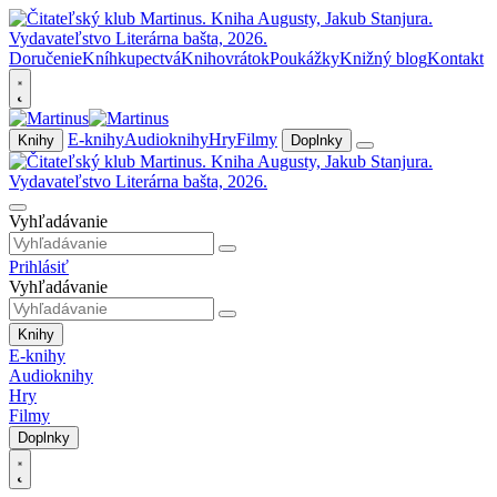
Doručenie
Kníhkupectvá
Knihovrátok
Poukážky
Knižný blog
Kontakt
E-knihy
Audioknihy
Hry
Filmy
Knihy
Doplnky
Vyhľadávanie
Prihlásiť
Vyhľadávanie
Knihy
E-knihy
Audioknihy
Hry
Filmy
Doplnky