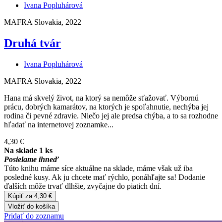
Ivana Popluhárová
MAFRA Slovakia, 2022
Druhá tvár
Ivana Popluhárová
MAFRA Slovakia, 2022
Hana má skvelý život, na ktorý sa nemôže sťažovať. Výbornú
prácu, dobrých kamarátov, na ktorých je spoľahnutie, nechýba jej
rodina či pevné zdravie. Niečo jej ale predsa chýba, a to sa rozhodne
hľadať na internetovej zoznamke...
4,30 €
Na sklade 1 ks
Posielame ihneď
Túto knihu máme síce aktuálne na sklade, máme však už iba
posledné kusy. Ak ju chcete mať rýchlo, ponáhľajte sa! Dodanie
ďalších môže trvať dlhšie, zvyčajne do piatich dní.
Kúpiť za 4,30 €
Vložiť do košíka
Pridať do zoznamu