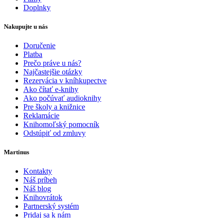
Doplnky
Nakupujte u nás
Doručenie
Platba
Prečo práve u nás?
Najčastejšie otázky
Rezervácia v kníhkupectve
Ako čítať e-knihy
Ako počúvať audioknihy
Pre školy a knižnice
Reklamácie
Knihomoľský pomocník
Odstúpiť od zmluvy
Martinus
Kontakty
Náš príbeh
Náš blog
Knihovrátok
Partnerský systém
Pridaj sa k nám