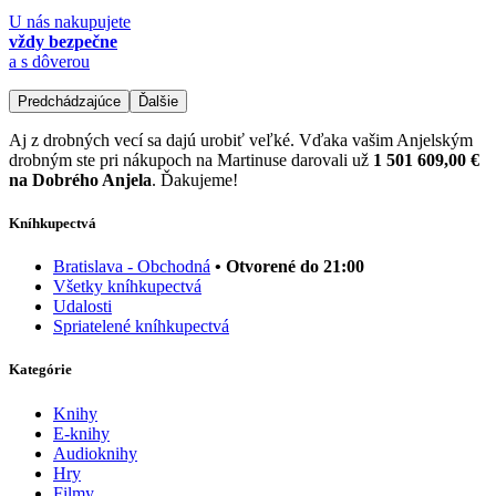
U nás nakupujete
vždy bezpečne
a s dôverou
Predchádzajúce
Ďalšie
Aj z drobných vecí sa dajú urobiť veľké. Vďaka vašim Anjelským
drobným ste pri nákupoch na Martinuse darovali už
1 501 609,00 €
na Dobrého Anjela
. Ďakujeme!
Kníhkupectvá
Bratislava - Obchodná
• Otvorené do 21:00
Všetky kníhkupectvá
Udalosti
Spriatelené kníhkupectvá
Kategórie
Knihy
E-knihy
Audioknihy
Hry
Filmy