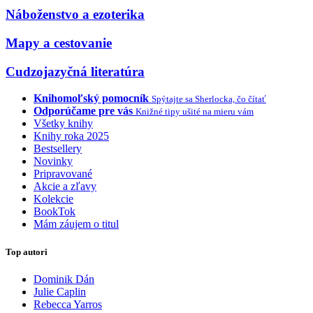
Náboženstvo a ezoterika
Mapy a cestovanie
Cudzojazyčná literatúra
Knihomoľský pomocník
Spýtajte sa Sherlocka, čo čítať
Odporúčame pre vás
Knižné tipy ušité na mieru vám
Všetky knihy
Knihy roka 2025
Bestsellery
Novinky
Pripravované
Akcie a zľavy
Kolekcie
BookTok
Mám záujem o titul
Top autori
Dominik Dán
Julie Caplin
Rebecca Yarros