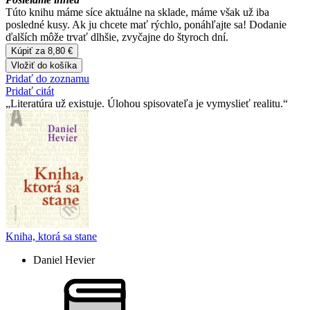
Túto knihu máme síce aktuálne na sklade, máme však už iba
posledné kusy. Ak ju chcete mať rýchlo, ponáhľajte sa! Dodanie
ďalších môže trvať dlhšie, zvyčajne do štyroch dní.
Kúpiť za 8,80 €
Vložiť do košíka
Pridať do zoznamu
Pridať citát
Literatúra už existuje. Úlohou spisovateľa je vymyslieť realitu.
Kniha, ktorá sa stane
Daniel Hevier