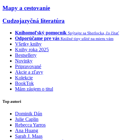
Mapy a cestovanie
Cudzojazyčná literatúra
Knihomoľský pomocník
Spýtajte sa Sherlocka, čo čítať
Odporúčame pre vás
Knižné tipy ušité na mieru vám
Všetky knihy
Knihy roka 2025
Bestsellery
Novinky
Pripravované
Akcie a zľavy
Kolekcie
BookTok
Mám záujem o titul
Top autori
Dominik Dán
Julie Caplin
Rebecca Yarros
Ana Huang
Sarah J. Maas