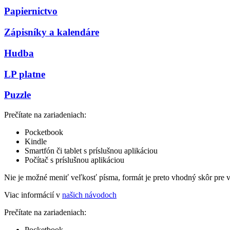
Papiernictvo
Zápisníky a kalendáre
Hudba
LP platne
Puzzle
Prečítate na zariadeniach:
Pocketbook
Kindle
Smartfón či tablet s príslušnou aplikáciou
Počítač s príslušnou aplikáciou
Nie je možné meniť veľkosť písma, formát je preto vhodný skôr pre 
Viac informácií v
našich návodoch
Prečítate na zariadeniach:
Pocketbook