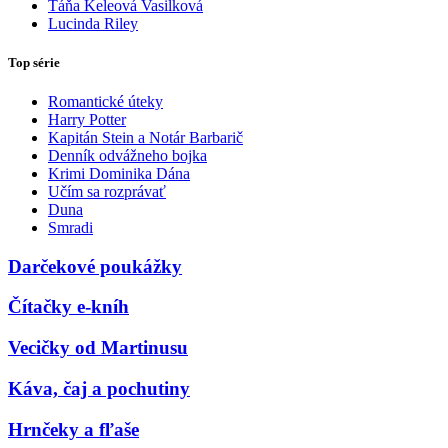
Táňa Keleová Vasilková
Lucinda Riley
Top série
Romantické úteky
Harry Potter
Kapitán Stein a Notár Barbarič
Denník odvážneho bojka
Krimi Dominika Dána
Učím sa rozprávať
Duna
Smradi
Darčekové poukážky
Čítačky e-kníh
Vecičky od Martinusu
Káva, čaj a pochutiny
Hrnčeky a fľaše