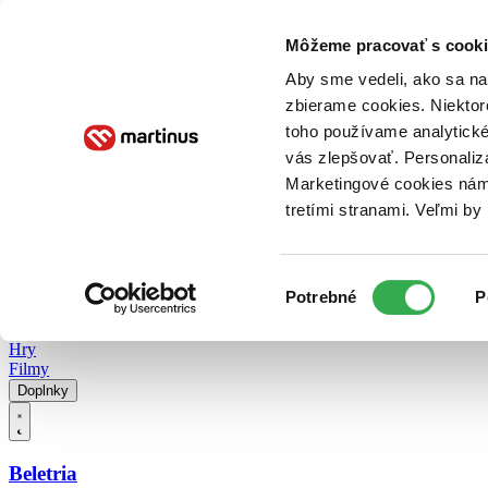
Doručenie
Kníhkupectvá
Knihovrátok
Poukážky
Knižný blog
Kontakt
Môžeme pracovať s cooki
Aby sme vedeli, ako sa na 
zbierame cookies. Niektor
E-knihy
Audioknihy
Hry
Filmy
Knihy
Doplnky
toho používame analytické
vás zlepšovať. Personaliz
Vyhľadávanie
Marketingové cookies nám 
tretími stranami. Veľmi b
Prihlásiť
Vyhľadávanie
Výber
Knihy
Potrebné
P
súhlasu
E-knihy
Audioknihy
Hry
Filmy
Doplnky
Beletria