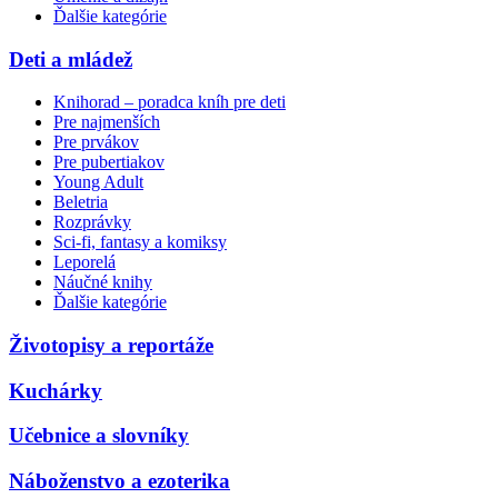
Ďalšie kategórie
Deti a mládež
Knihorad – poradca kníh pre deti
Pre najmenších
Pre prvákov
Pre pubertiakov
Young Adult
Beletria
Rozprávky
Sci-fi, fantasy a komiksy
Leporelá
Náučné knihy
Ďalšie kategórie
Životopisy a reportáže
Kuchárky
Učebnice a slovníky
Náboženstvo a ezoterika