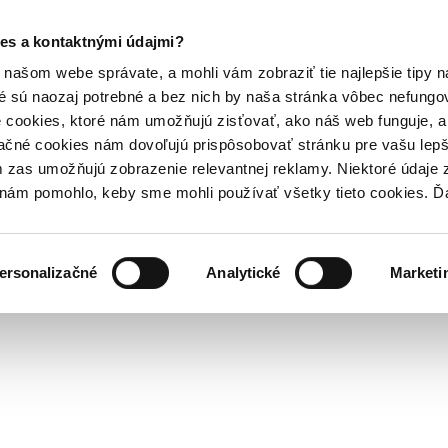
es a kontaktnými údajmi?
našom webe správate, a mohli vám zobraziť tie najlepšie tipy n
é sú naozaj potrebné a bez nich by naša stránka vôbec nefung
 cookies, ktoré nám umožňujú zisťovať, ako náš web funguje, a 
ačné cookies nám dovoľujú prispôsobovať stránku pre vašu lepši
zas umožňujú zobrazenie relevantnej reklamy. Niektoré údaje z
y nám pomohlo, keby sme mohli používať všetky tieto cookies. 
ersonalizačné
Analytické
Marketi