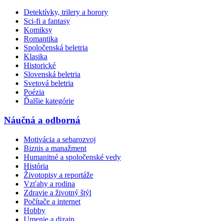
Detektívky, trilery a horory
Sci-fi a fantasy
Komiksy
Romantika
Spoločenská beletria
Klasika
Historické
Slovenská beletria
Svetová beletria
Poézia
Ďalšie kategórie
Náučná a odborná
Motivácia a sebarozvoj
Biznis a manažment
Humanitné a spoločenské vedy
História
Životopisy a reportáže
Vzťahy a rodina
Zdravie a životný štýl
Počítače a internet
Hobby
Umenie a dizajn