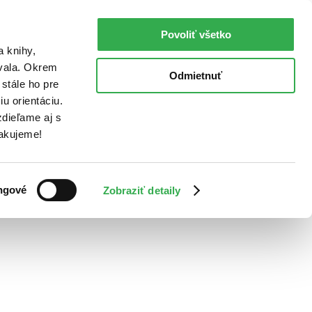
Povoliť všetko
a knihy,
ovala. Okrem
Odmietnuť
stále ho pre
u orientáciu.
dieľame aj s
Ďakujeme!
ngové
Zobraziť detaily