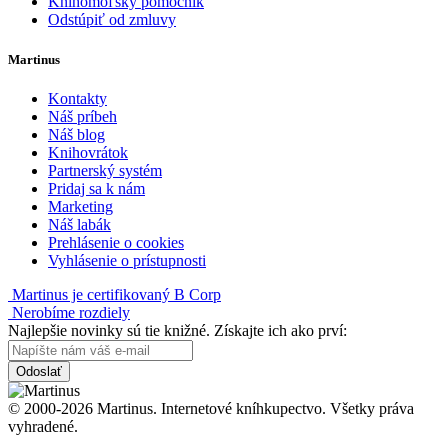
Knihomoľský pomocník
Odstúpiť od zmluvy
Martinus
Kontakty
Náš príbeh
Náš blog
Knihovrátok
Partnerský systém
Pridaj sa k nám
Marketing
Náš labák
Prehlásenie o cookies
Vyhlásenie o prístupnosti
Martinus je certifikovaný B Corp
Nerobíme rozdiely
Najlepšie novinky sú tie knižné. Získajte ich ako prví:
Odoslať
© 2000-2026 Martinus. Internetové kníhkupectvo. Všetky práva
vyhradené.