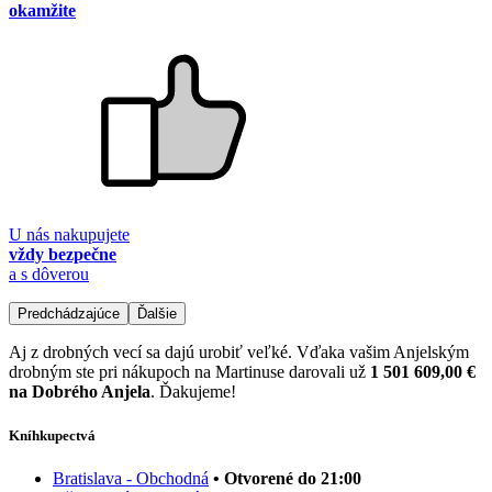
okamžite
U nás nakupujete
vždy bezpečne
a s dôverou
Predchádzajúce
Ďalšie
Aj z drobných vecí sa dajú urobiť veľké. Vďaka vašim Anjelským
drobným ste pri nákupoch na Martinuse darovali už
1 501 609,00 €
na Dobrého Anjela
. Ďakujeme!
Kníhkupectvá
Bratislava - Obchodná
• Otvorené do 21:00