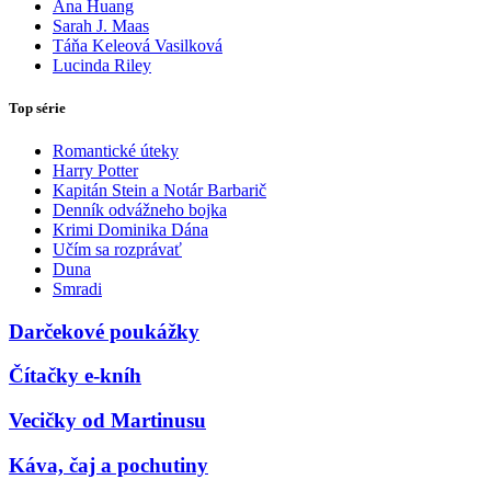
Ana Huang
Sarah J. Maas
Táňa Keleová Vasilková
Lucinda Riley
Top série
Romantické úteky
Harry Potter
Kapitán Stein a Notár Barbarič
Denník odvážneho bojka
Krimi Dominika Dána
Učím sa rozprávať
Duna
Smradi
Darčekové poukážky
Čítačky e-kníh
Vecičky od Martinusu
Káva, čaj a pochutiny