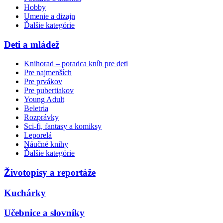
Hobby
Umenie a dizajn
Ďalšie kategórie
Deti a mládež
Knihorad – poradca kníh pre deti
Pre najmenších
Pre prvákov
Pre pubertiakov
Young Adult
Beletria
Rozprávky
Sci-fi, fantasy a komiksy
Leporelá
Náučné knihy
Ďalšie kategórie
Životopisy a reportáže
Kuchárky
Učebnice a slovníky