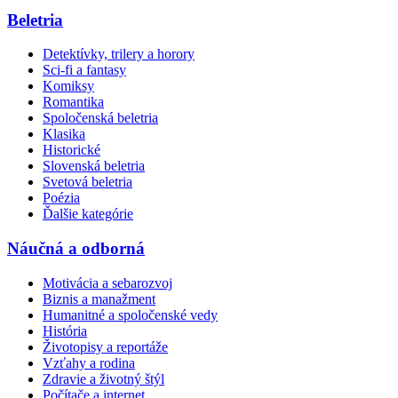
Beletria
Detektívky, trilery a horory
Sci-fi a fantasy
Komiksy
Romantika
Spoločenská beletria
Klasika
Historické
Slovenská beletria
Svetová beletria
Poézia
Ďalšie kategórie
Náučná a odborná
Motivácia a sebarozvoj
Biznis a manažment
Humanitné a spoločenské vedy
História
Životopisy a reportáže
Vzťahy a rodina
Zdravie a životný štýl
Počítače a internet