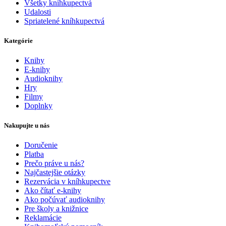
Všetky kníhkupectvá
Udalosti
Spriatelené kníhkupectvá
Kategórie
Knihy
E-knihy
Audioknihy
Hry
Filmy
Doplnky
Nakupujte u nás
Doručenie
Platba
Prečo práve u nás?
Najčastejšie otázky
Rezervácia v kníhkupectve
Ako čítať e-knihy
Ako počúvať audioknihy
Pre školy a knižnice
Reklamácie