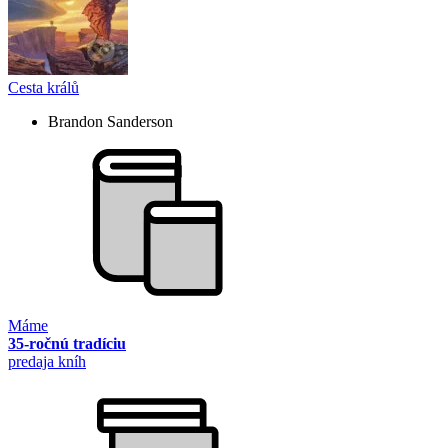
Cesta králů
Brandon Sanderson
Máme
35-ročnú tradíciu
predaja kníh