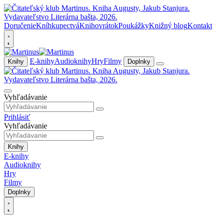
Doručenie
Kníhkupectvá
Knihovrátok
Poukážky
Knižný blog
Kontakt
E-knihy
Audioknihy
Hry
Filmy
Knihy
Doplnky
Vyhľadávanie
Prihlásiť
Vyhľadávanie
Knihy
E-knihy
Audioknihy
Hry
Filmy
Doplnky