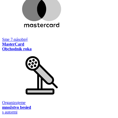
Sme 7-násobný
MasterCard
Obchodník roka
Organizujeme
množstvo besied
s autormi