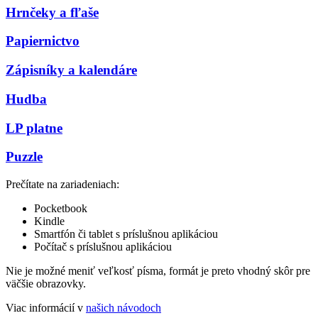
Hrnčeky a fľaše
Papiernictvo
Zápisníky a kalendáre
Hudba
LP platne
Puzzle
Prečítate na zariadeniach:
Pocketbook
Kindle
Smartfón či tablet s príslušnou aplikáciou
Počítač s príslušnou aplikáciou
Nie je možné meniť veľkosť písma, formát je preto vhodný skôr pre
väčšie obrazovky.
Viac informácií v
našich návodoch