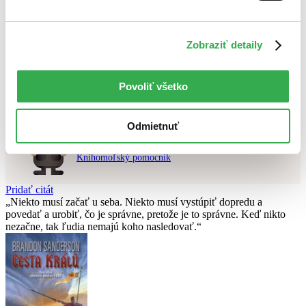
Použité filtre
Zobraziť detaily
Zrušiť filtre
Na tému vojny
čítané - mierne opotrebované
Nebol nájdený
žiadny titul
vyhovujúci zadaným podmienkam.
Skúste prosím zmeniť vyhľadávaný výraz.
Povoliť všetko
Odmietnuť
Chcete poradiť knihu?
Náš pomocník Sherlock vám ju s radosťou vypátra!
Knihomoľský pomocník
Pridať citát
Niekto musí začať u seba. Niekto musí vystúpiť dopredu a
povedať a urobiť, čo je správne, pretože je to správne. Keď nikto
nezačne, tak ľudia nemajú koho nasledovať.