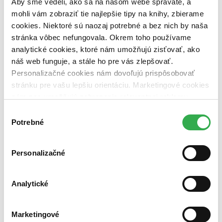
Aby sme vedeli, ako sa na našom webe správate, a
vypredaných)
mohli vám zobraziť tie najlepšie tipy na knihy, zbierame
Nové / čítané
cookies. Niektoré sú naozaj potrebné a bez nich by naša
nová (0 titulov)
nová
stránka vôbec nefungovala. Okrem toho používame
čítaná (0 titulov)
čítaná
analytické cookies, ktoré nám umožňujú zisťovať, ako
čítaná - výborný stav (0 titulov)
čítaná - výborný stav
náš web funguje, a stále ho pre vás zlepšovať.
čítaná - mierne opotrebovaná (0 titulov)
čítaná - mierne
opotrebovaná
Personalizačné cookies nám dovoľujú prispôsobovať
čítané verzie vypredaných kníh (0 titulov)
čítané verzie
stránku pre vašu lepšiu orientáciu. Marketingové cookies
vypredaných kníh
nám zas umožňujú zobrazenie relevantnej reklamy.
Zúžiť výber
Niektoré údaje zdieľame aj s tretími stranami. Veľmi by
Výber
nám pomohlo, keby sme mohli používať všetky tieto
Potrebné
súhlasu
Zoradiť
cookies. Ďakujeme!
Personalizačné
Bestsellery
Analytické
Top hodnotené
Novinky
Najdrahšie
Najlacnejšie
Marketingové
Najvyššia zľava