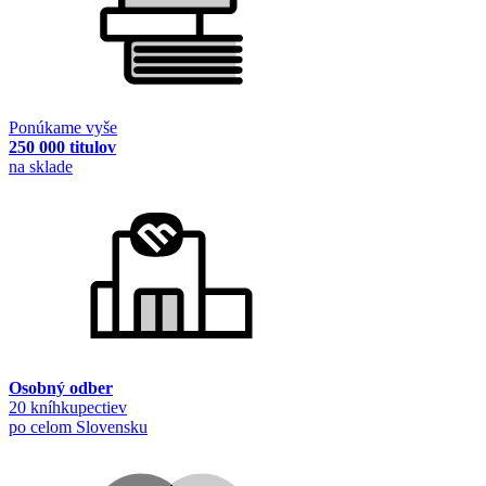
Ponúkame vyše
250 000 titulov
na sklade
Osobný odber
20 kníhkupectiev
po celom Slovensku