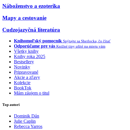
Náboženstvo a ezoterika
Mapy a cestovanie
Cudzojazyčná literatúra
Knihomoľský pomocník
Spýtajte sa Sherlocka, čo čítať
Odporúčame pre vás
Knižné tipy ušité na mieru vám
Všetky knihy
Knihy roka 2025
Bestsellery
Novinky
Pripravované
Akcie a zľavy
Kolekcie
BookTok
Mám záujem o titul
Top autori
Dominik Dán
Julie Caplin
Rebecca Yarros