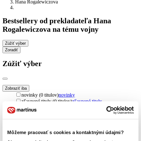
Hana Rogalewiczova
Bestsellery od prekladateľa Hana
Rogalewiczova na tému vojny
Zúžiť výber
Zoradiť
Zúžiť výber
Zobraziť iba
novinky (0 titulov)
novinky
zľavnené tituly (0 titulov)
zľavnené tituly
Dostupnosť
na centrálnom sklade (0 titulov)
na centrálnom sklade
predpredaj (0 titulov)
predpredaj
pripravujeme (0 titulov)
pripravujeme
Môžeme pracovať s cookies a kontaktnými údajmi?
dostupná (bez vypredaných) (0 titulov)
dostupná (bez