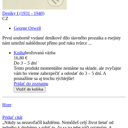
Deníky I (1931 - 1940)
CZ
George Orwell
První souborně vydané deníkové dílo slavného prozaika a esejisty
nám umožní nahlédnout přímo pod ruku tvůrce ...
Kniha
brožovaná väzba
16,80 €
Do 3 – 5 dní
Tento produkt momentálne nemáme na sklade, ale zvyčajne
vám ho vieme zabezpečiť a odoslať do 3 – 5 dní. A
posnažíme sa aj trochu rýchlejšie!
Pridať do zoznamu
Vložiť do košíka
Hore
Pridať citát
Nikdy sa nezavďačíš každému. Nemôžeš celý život lietať od
jedného k druhému a robiť to, čo sa na tebe páči ostatným. A