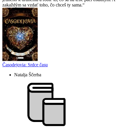
zakaždým sa vzdať toho, čo chceš ty sama.
Časodejovia: Srdce času
Natalja Ščerba