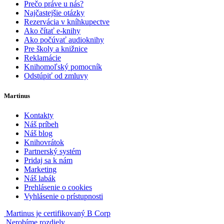
Prečo práve u nás?
Najčastejšie otázky
Rezervácia v kníhkupectve
Ako čítať e-knihy
Ako počúvať audioknihy
Pre školy a knižnice
Reklamácie
Knihomoľský pomocník
Odstúpiť od zmluvy
Martinus
Kontakty
Náš príbeh
Náš blog
Knihovrátok
Partnerský systém
Pridaj sa k nám
Marketing
Náš labák
Prehlásenie o cookies
Vyhlásenie o prístupnosti
Martinus je certifikovaný B Corp
Nerobíme rozdiely