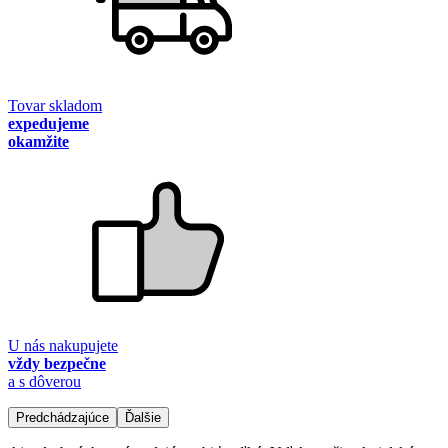
Tovar skladom
expedujeme
okamžite
U nás nakupujete
vždy bezpečne
a s dôverou
Predchádzajúce
Ďalšie