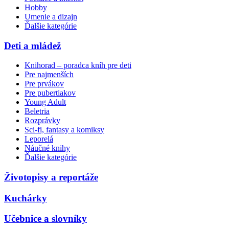
Hobby
Umenie a dizajn
Ďalšie kategórie
Deti a mládež
Knihorad – poradca kníh pre deti
Pre najmenších
Pre prvákov
Pre pubertiakov
Young Adult
Beletria
Rozprávky
Sci-fi, fantasy a komiksy
Leporelá
Náučné knihy
Ďalšie kategórie
Životopisy a reportáže
Kuchárky
Učebnice a slovníky