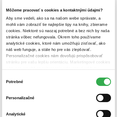
Téma
Môžeme pracovať s cookies a kontaktnými údajmi?
vojny (1 titul)
vojny
1
Aby sme vedeli, ako sa na našom webe správate, a
Autor
mohli vám zobraziť tie najlepšie tipy na knihy, zbierame
George Orwell (1 titul)
George Orwell
1
cookies. Niektoré sú naozaj potrebné a bez nich by naša
stránka vôbec nefungovala. Okrem toho používame
Vydavateľstvo
Argo (1 titul)
Argo
1
analytické cookies, ktoré nám umožňujú zisťovať, ako
náš web funguje, a stále ho pre vás zlepšovať.
Väzba
Personalizačné cookies nám dovoľujú prispôsobovať
brožovaná väzba (1 titul)
brožovaná väzba
1
stránku pre vašu lepšiu orientáciu. Marketingové cookies
Zúžiť výber
nám zas umožňujú zobrazenie relevantnej reklamy.
Niektoré údaje zdieľame aj s tretími stranami. Veľmi by
Výber
Zoradiť
nám pomohlo, keby sme mohli používať všetky tieto
Potrebné
súhlasu
cookies. Ďakujeme!
Personalizačné
Bestsellery
Top hodnotené
Novinky
Analytické
Najdrahšie