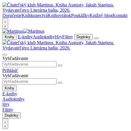
Doručenie
Kníhkupectvá
Knihovrátok
Poukážky
Knižný blog
Kontakt
E-knihy
Audioknihy
Hry
Filmy
Knihy
Doplnky
Vyhľadávanie
Prihlásiť
Vyhľadávanie
Knihy
E-knihy
Audioknihy
Hry
Filmy
Doplnky