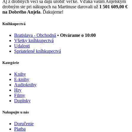
Aj z drobných vecí sa dajú urobiť veľké. Vďaka vašim Anjelským
drobným ste pri nákupoch na Martinuse darovali už
1 501 609,00 €
na Dobrého Anjela
. Ďakujeme!
Kníhkupectvá
Bratislava - Obchodná
• Otvárame o 10:00
Všetky kníhkupectvá
Udalosti
Spriatelené kníhkupectvá
Kategórie
Knihy
E-knihy
Audioknihy
Hry
Filmy
Doplnky
Nakupujte u nás
Doručenie
Platba