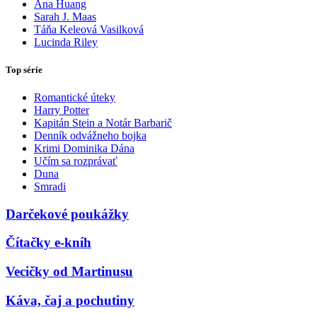
Ana Huang
Sarah J. Maas
Táňa Keleová Vasilková
Lucinda Riley
Top série
Romantické úteky
Harry Potter
Kapitán Stein a Notár Barbarič
Denník odvážneho bojka
Krimi Dominika Dána
Učím sa rozprávať
Duna
Smradi
Darčekové poukážky
Čítačky e-kníh
Vecičky od Martinusu
Káva, čaj a pochutiny