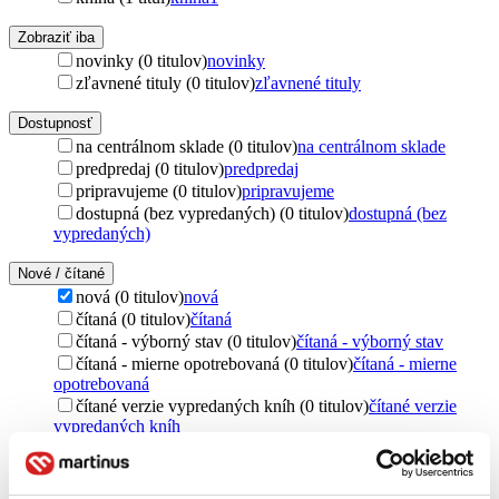
Zobraziť iba
novinky (0 titulov)
novinky
zľavnené tituly (0 titulov)
zľavnené tituly
Dostupnosť
na centrálnom sklade (0 titulov)
na centrálnom sklade
predpredaj (0 titulov)
predpredaj
pripravujeme (0 titulov)
pripravujeme
dostupná (bez vypredaných) (0 titulov)
dostupná (bez
vypredaných)
Nové / čítané
nová (0 titulov)
nová
čítaná (0 titulov)
čítaná
čítaná - výborný stav (0 titulov)
čítaná - výborný stav
čítaná - mierne opotrebovaná (0 titulov)
čítaná - mierne
opotrebovaná
čítané verzie vypredaných kníh (0 titulov)
čítané verzie
vypredaných kníh
Jazyk
čeština (1 titul)
čeština
1