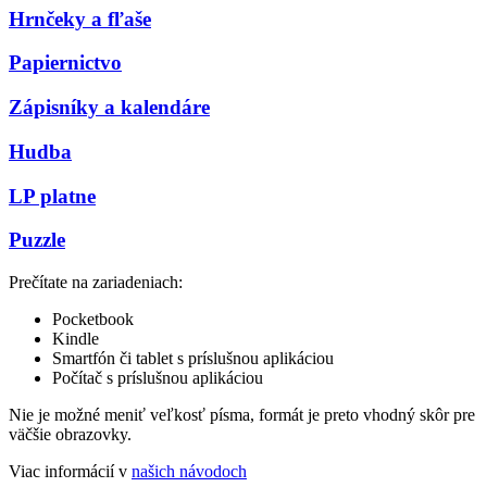
Hrnčeky a fľaše
Papiernictvo
Zápisníky a kalendáre
Hudba
LP platne
Puzzle
Prečítate na zariadeniach:
Pocketbook
Kindle
Smartfón či tablet s príslušnou aplikáciou
Počítač s príslušnou aplikáciou
Nie je možné meniť veľkosť písma, formát je preto vhodný skôr pre
väčšie obrazovky.
Viac informácií v
našich návodoch