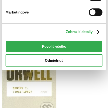
Najlacnejšie
Najvyššia zľava
Marketingové
Použité filtre
Zrušiť filtre
Na tému vojny
nové
Zobraziť detaily
Povoliť všetko
Odmietnuť