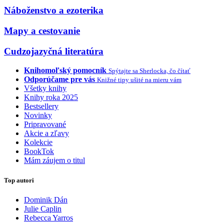
Náboženstvo a ezoterika
Mapy a cestovanie
Cudzojazyčná literatúra
Knihomoľský pomocník
Spýtajte sa Sherlocka, čo čítať
Odporúčame pre vás
Knižné tipy ušité na mieru vám
Všetky knihy
Knihy roka 2025
Bestsellery
Novinky
Pripravované
Akcie a zľavy
Kolekcie
BookTok
Mám záujem o titul
Top autori
Dominik Dán
Julie Caplin
Rebecca Yarros