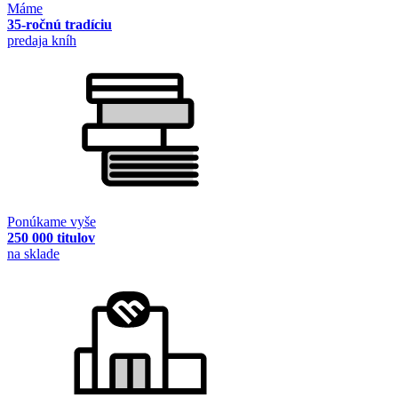
Máme
35-ročnú tradíciu
predaja kníh
Ponúkame vyše
250 000 titulov
na sklade