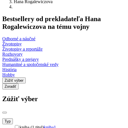
Hana Rogalewiczova
Bestsellery od prekladateľa Hana
Rogalewiczova na tému vojny
Odborné a náučné
Životopisy
Životopisy a reportáže
Rozhovory
Prednášky a prejavy
Humanitné a spoločenské vedy
História
Hobby
Zúžiť výber
Zoradiť
Zúžiť výber
Typ
kniha (1 titul)
kniha
1