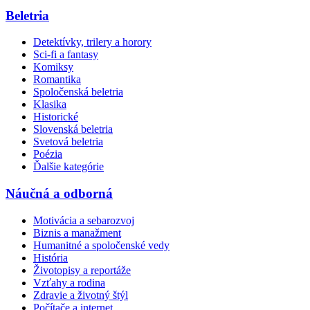
Beletria
Detektívky, trilery a horory
Sci-fi a fantasy
Komiksy
Romantika
Spoločenská beletria
Klasika
Historické
Slovenská beletria
Svetová beletria
Poézia
Ďalšie kategórie
Náučná a odborná
Motivácia a sebarozvoj
Biznis a manažment
Humanitné a spoločenské vedy
História
Životopisy a reportáže
Vzťahy a rodina
Zdravie a životný štýl
Počítače a internet