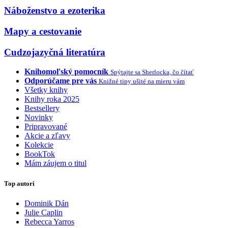
Náboženstvo a ezoterika
Mapy a cestovanie
Cudzojazyčná literatúra
Knihomoľský pomocník
Spýtajte sa Sherlocka, čo čítať
Odporúčame pre vás
Knižné tipy ušité na mieru vám
Všetky knihy
Knihy roka 2025
Bestsellery
Novinky
Pripravované
Akcie a zľavy
Kolekcie
BookTok
Mám záujem o titul
Top autori
Dominik Dán
Julie Caplin
Rebecca Yarros