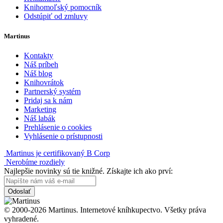
Knihomoľský pomocník
Odstúpiť od zmluvy
Martinus
Kontakty
Náš príbeh
Náš blog
Knihovrátok
Partnerský systém
Pridaj sa k nám
Marketing
Náš labák
Prehlásenie o cookies
Vyhlásenie o prístupnosti
Martinus je certifikovaný B Corp
Nerobíme rozdiely
Najlepšie novinky sú tie knižné. Získajte ich ako prví:
Odoslať
© 2000-2026 Martinus. Internetové kníhkupectvo. Všetky práva
vyhradené.