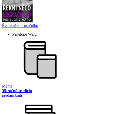
Řekni něco legračního
Penelope Ward
Máme
35-ročnú tradíciu
predaja kníh