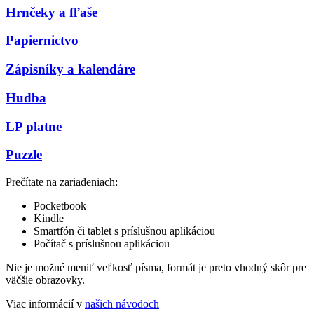
Hrnčeky a fľaše
Papiernictvo
Zápisníky a kalendáre
Hudba
LP platne
Puzzle
Prečítate na zariadeniach:
Pocketbook
Kindle
Smartfón či tablet s príslušnou aplikáciou
Počítač s príslušnou aplikáciou
Nie je možné meniť veľkosť písma, formát je preto vhodný skôr pre
väčšie obrazovky.
Viac informácií v
našich návodoch