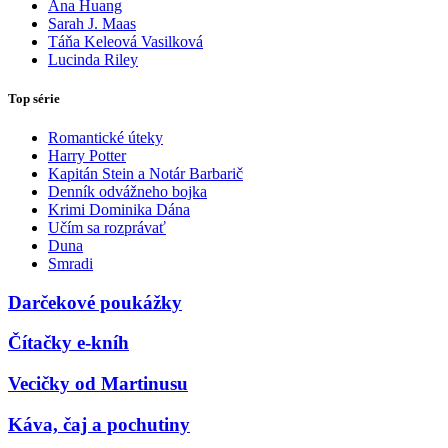
Ana Huang
Sarah J. Maas
Táňa Keleová Vasilková
Lucinda Riley
Top série
Romantické úteky
Harry Potter
Kapitán Stein a Notár Barbarič
Denník odvážneho bojka
Krimi Dominika Dána
Učím sa rozprávať
Duna
Smradi
Darčekové poukážky
Čítačky e-kníh
Vecičky od Martinusu
Káva, čaj a pochutiny