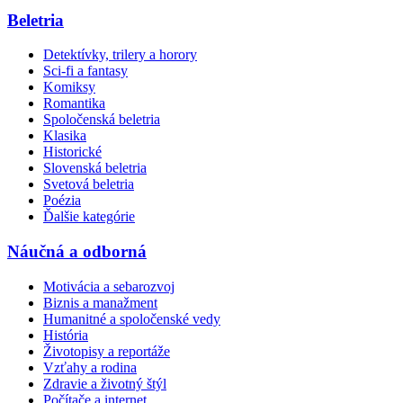
Beletria
Detektívky, trilery a horory
Sci-fi a fantasy
Komiksy
Romantika
Spoločenská beletria
Klasika
Historické
Slovenská beletria
Svetová beletria
Poézia
Ďalšie kategórie
Náučná a odborná
Motivácia a sebarozvoj
Biznis a manažment
Humanitné a spoločenské vedy
História
Životopisy a reportáže
Vzťahy a rodina
Zdravie a životný štýl
Počítače a internet