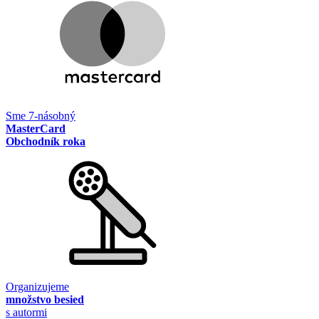
Sme 7-násobný
MasterCard
Obchodník roka
Organizujeme
množstvo besied
s autormi