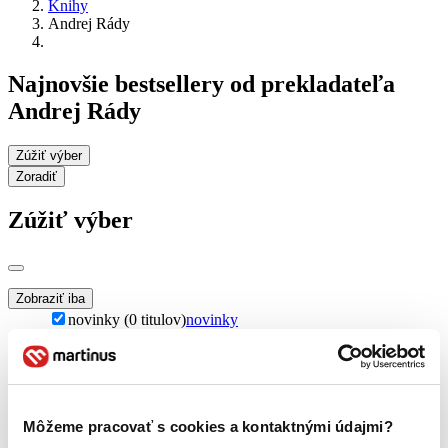
Knihy
Andrej Rády
Najnovšie bestsellery od prekladateľa
Andrej Rády
Zúžiť výber
Zoradiť
Zúžiť výber
Zobraziť iba
novinky (0 titulov)
novinky
zľavnené tituly (0 titulov)
zľavnené tituly
Dostupnosť
na centrálnom sklade (0 titulov)
na centrálnom sklade
predpredaj (0 titulov)
predpredaj
Môžeme pracovať s cookies a kontaktnými údajmi?
pripravujeme (0 titulov)
pripravujeme