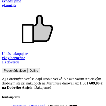
expedujeme
okamžite
U nás nakupujete
vždy bezpečne
a s dôverou
Predchádzajúce
Ďalšie
Aj z drobných vecí sa dajú urobiť veľké. Vďaka vašim Anjelským
drobným ste pri nákupoch na Martinuse darovali už
1 501 609,00 €
na Dobrého Anjela
. Ďakujeme!
Kníhkupectvá