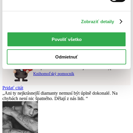
Najvyššia zľava
Použité filtre
Zobraziť detaily
Zrušiť filtre
najnovšie
Nebol nájdený
žiadny titul
vyhovujúci zadaným podmienkam.
Povoliť všetko
Skúste prosím zmeniť vyhľadávaný výraz.
Odmietnuť
Chcete poradiť knihu?
Náš pomocník Sherlock vám ju s radosťou vypátra!
Knihomoľský pomocník
Pridať citát
Ani ty nejkrásnejší diamanty nemusí být úplně dokonalé. Na
chybách není nic špatného. Dělají z nás lidi.