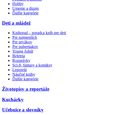
Hobby
Umenie a dizajn
Ďalšie kategórie
Deti a mládež
Knihorad – poradca kníh pre deti
Pre najmenších
Pre prvákov
Pre pubertiakov
Young Adult
Beletria
Rozprávky
Sci-fi, fantasy a komiksy
Leporelá
Náučné knihy
Ďalšie kategórie
Životopisy a reportáže
Kuchárky
Učebnice a slovníky