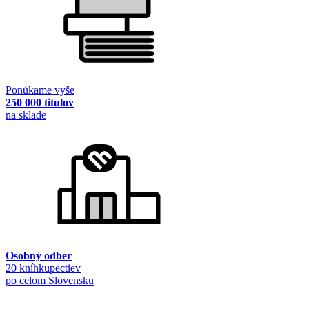
Ponúkame vyše
250 000 titulov
na sklade
Osobný odber
20 kníhkupectiev
po celom Slovensku