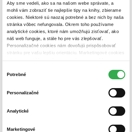
dostupná (bez vypredaných) (0 titulov)
dostupná (bez
Aby sme vedeli, ako sa na našom webe správate, a
vypredaných)
mohli vám zobraziť tie najlepšie tipy na knihy, zbierame
cookies. Niektoré sú naozaj potrebné a bez nich by naša
Nové / čítané
stránka vôbec nefungovala. Okrem toho používame
nová (0 titulov)
nová
čítaná (0 titulov)
čítaná
analytické cookies, ktoré nám umožňujú zisťovať, ako
čítaná - výborný stav (0 titulov)
čítaná - výborný stav
náš web funguje, a stále ho pre vás zlepšovať.
čítaná - mierne opotrebovaná (0 titulov)
čítaná - mierne
Personalizačné cookies nám dovoľujú prispôsobovať
opotrebovaná
stránku pre vašu lepšiu orientáciu. Marketingové cookies
čítané verzie vypredaných kníh (0 titulov)
čítané verzie
vypredaných kníh
nám zas umožňujú zobrazenie relevantnej reklamy.
Niektoré údaje zdieľame aj s tretími stranami. Veľmi by
Výber
Zúžiť výber
nám pomohlo, keby sme mohli používať všetky tieto
Potrebné
súhlasu
Zoradiť
cookies. Ďakujeme!
Personalizačné
Bestsellery
Analytické
Top hodnotené
Novinky
Najdrahšie
Marketingové
Najlacnejšie