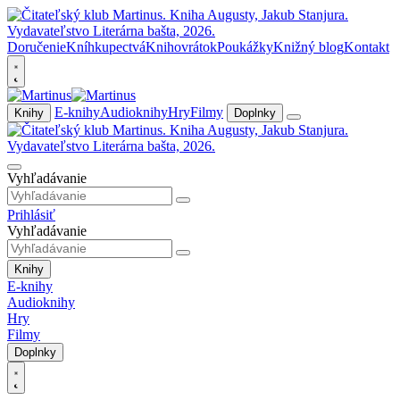
Doručenie
Kníhkupectvá
Knihovrátok
Poukážky
Knižný blog
Kontakt
E-knihy
Audioknihy
Hry
Filmy
Knihy
Doplnky
Vyhľadávanie
Prihlásiť
Vyhľadávanie
Knihy
E-knihy
Audioknihy
Hry
Filmy
Doplnky