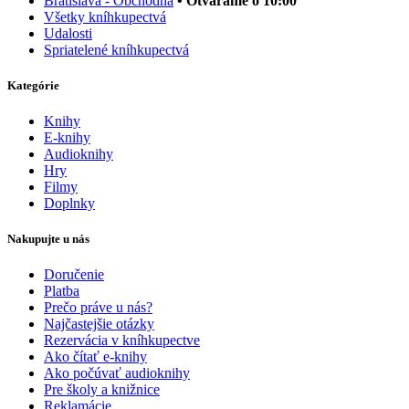
Bratislava - Obchodná
• Otvárame o 10:00
Všetky kníhkupectvá
Udalosti
Spriatelené kníhkupectvá
Kategórie
Knihy
E-knihy
Audioknihy
Hry
Filmy
Doplnky
Nakupujte u nás
Doručenie
Platba
Prečo práve u nás?
Najčastejšie otázky
Rezervácia v kníhkupectve
Ako čítať e-knihy
Ako počúvať audioknihy
Pre školy a knižnice
Reklamácie