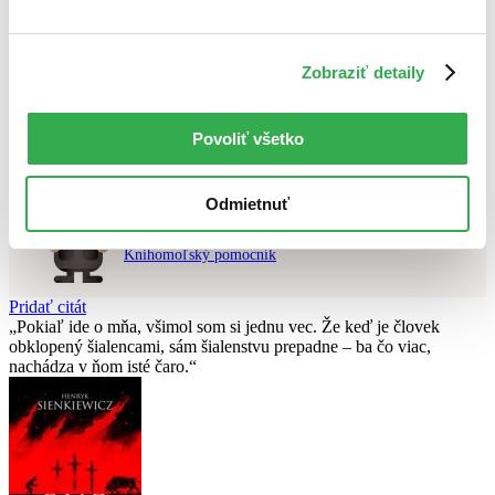
Použité filtre
Zobraziť detaily
Zrušiť filtre
Na tému vojny
v zľave
Nebol nájdený
žiadny titul
vyhovujúci zadaným podmienkam.
Skúste prosím zmeniť vyhľadávaný výraz.
Povoliť všetko
Odmietnuť
Chcete poradiť knihu?
Náš pomocník Sherlock vám ju s radosťou vypátra!
Knihomoľský pomocník
Pridať citát
Pokiaľ ide o mňa, všimol som si jednu vec. Že keď je človek
obklopený šialencami, sám šialenstvu prepadne – ba čo viac,
nachádza v ňom isté čaro.