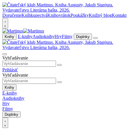
Doručenie
Kníhkupectvá
Knihovrátok
Poukážky
Knižný blog
Kontakt
E-knihy
Audioknihy
Hry
Filmy
Knihy
Doplnky
Vyhľadávanie
Prihlásiť
Vyhľadávanie
Knihy
E-knihy
Audioknihy
Hry
Filmy
Doplnky