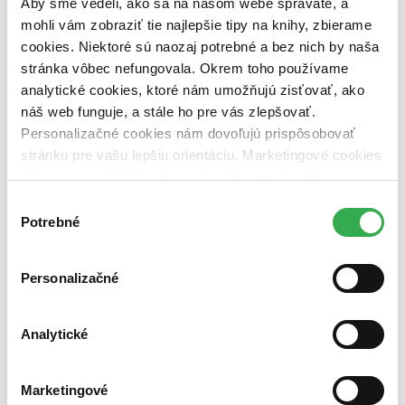
Aby sme vedeli, ako sa na našom webe správate, a
vypredaných)
mohli vám zobraziť tie najlepšie tipy na knihy, zbierame
Nové / čítané
cookies. Niektoré sú naozaj potrebné a bez nich by naša
nová (0 titulov)
nová
stránka vôbec nefungovala. Okrem toho používame
čítaná (0 titulov)
čítaná
analytické cookies, ktoré nám umožňujú zisťovať, ako
čítaná - výborný stav (0 titulov)
čítaná - výborný stav
náš web funguje, a stále ho pre vás zlepšovať.
čítaná - mierne opotrebovaná (0 titulov)
čítaná - mierne
opotrebovaná
Personalizačné cookies nám dovoľujú prispôsobovať
čítané verzie vypredaných kníh (0 titulov)
čítané verzie
stránku pre vašu lepšiu orientáciu. Marketingové cookies
vypredaných kníh
nám zas umožňujú zobrazenie relevantnej reklamy.
Zúžiť výber
Niektoré údaje zdieľame aj s tretími stranami. Veľmi by
Výber
nám pomohlo, keby sme mohli používať všetky tieto
Potrebné
súhlasu
Zoradiť
cookies. Ďakujeme!
Personalizačné
Bestsellery
Analytické
Top hodnotené
Novinky
Najdrahšie
Najlacnejšie
Marketingové
Najvyššia zľava