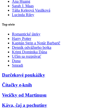
Ana Huang
Sarah J. Maas
Táňa Keleová Vasilková
Lucinda Riley
Top série
Romantické úteky
Harry Potter
Kapitán Stein a Notár Barbarič
Denník odvážneho bojka
Krimi Dominika Dána
Učím sa rozprávať
Duna
Smradi
Darčekové poukážky
Čítačky e-kníh
Vecičky od Martinusu
Káva, čaj a pochutiny