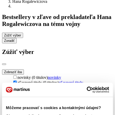
Hana Rogalewiczova
Bestsellery v zľave od prekladateľa Hana
Rogalewiczova na tému vojny
Zúžiť výber
Zoradiť
Zúžiť výber
Zobraziť iba
novinky (0 titulov)
novinky
zľavnené tituly (0 titulov)
zľavnené tituly
Dostupnosť
na centrálnom sklade (0 titulov)
na centrálnom sklade
predpredaj (0 titulov)
predpredaj
pripravujeme (0 titulov)
pripravujeme
Môžeme pracovať s cookies a kontaktnými údajmi?
dostupná (bez vypredaných) (0 titulov)
dostupná (bez