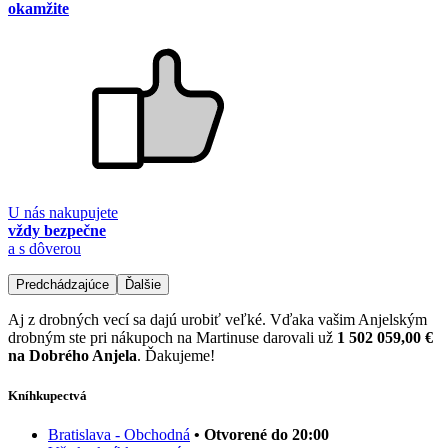
okamžite
U nás nakupujete
vždy bezpečne
a s dôverou
Predchádzajúce
Ďalšie
Aj z drobných vecí sa dajú urobiť veľké. Vďaka vašim Anjelským
drobným ste pri nákupoch na Martinuse darovali už
1 502 059,00 €
na Dobrého Anjela
. Ďakujeme!
Kníhkupectvá
Bratislava - Obchodná
• Otvorené do 20:00