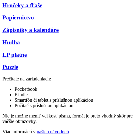
Hrnčeky a fľaše
Papiernictvo
Zápisníky a kalendáre
Hudba
LP platne
Puzzle
Prečítate na zariadeniach:
Pocketbook
Kindle
Smartfón či tablet s príslušnou aplikáciou
Počítač s príslušnou aplikáciou
Nie je možné meniť veľkosť písma, formát je preto vhodný skôr pre
väčšie obrazovky.
Viac informácií v
našich návodoch