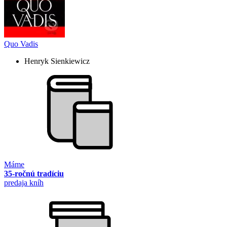
Quo Vadis
Henryk Sienkiewicz
Máme
35-ročnú tradíciu
predaja kníh