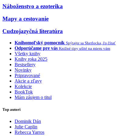
Náboženstvo a ezoterika
Mapy a cestovanie
Cudzojazyčná literatúra
Knihomoľský pomocník
Spýtajte sa Sherlocka, čo čítať
Odporúčame pre vás
Knižné tipy ušité na mieru vám
Všetky knihy
Knihy roka 2025
Bestsellery
Novinky
Pripravované
Akcie a zľavy
Kolekcie
BookTok
Mám záujem o titul
Top autori
Dominik Dán
Julie Caplin
Rebecca Yarros