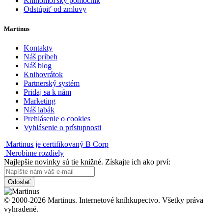
Knihomoľský pomocník
Odstúpiť od zmluvy
Martinus
Kontakty
Náš príbeh
Náš blog
Knihovrátok
Partnerský systém
Pridaj sa k nám
Marketing
Náš labák
Prehlásenie o cookies
Vyhlásenie o prístupnosti
Martinus je certifikovaný B Corp
Nerobíme rozdiely
Najlepšie novinky sú tie knižné. Získajte ich ako prví:
Odoslať
© 2000-2026 Martinus. Internetové kníhkupectvo. Všetky práva
vyhradené.