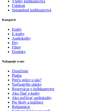
Všetky kníhkupectvá
Udalosti
Spriatelené kníhkupectvá
Kategórie
Knihy
E-knihy
Audioknihy
Hry
Filmy
Doplnky
Nakupujte u nás
Doručenie
Platba
Prečo práve u nás?
Najčastejšie otázky
Rezervácia v kníhkupectve
Ako čítať e-knihy
Ako počúvať audioknihy
Pre školy a knižnice
Reklamácie