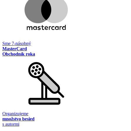
Sme 7-násobný
MasterCard
Obchodník roka
Organizujeme
množstvo besied
s autormi