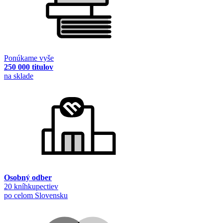
Ponúkame vyše
250 000 titulov
na sklade
Osobný odber
20 kníhkupectiev
po celom Slovensku