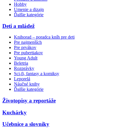
Hobby
Umenie a dizajn
Ďalšie kategórie
Deti a mládež
Knihorad – poradca kníh pre deti
Pre najmenších
Pre prvákov
Pre pubertiakov
Young Adult
Beletria
Rozprávky
Sci-fi, fantasy a komiksy
Leporelá
Náučné knihy
Ďalšie kategórie
Životopisy a reportáže
Kuchárky
Učebnice a slovníky