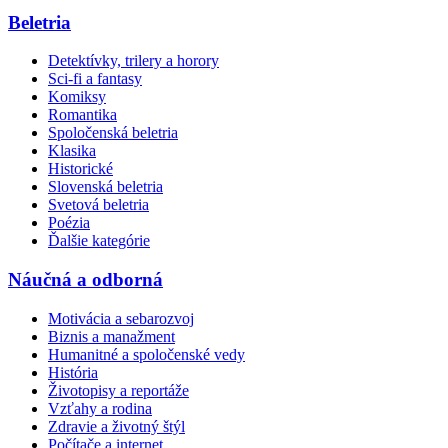
Beletria
Detektívky, trilery a horory
Sci-fi a fantasy
Komiksy
Romantika
Spoločenská beletria
Klasika
Historické
Slovenská beletria
Svetová beletria
Poézia
Ďalšie kategórie
Náučná a odborná
Motivácia a sebarozvoj
Biznis a manažment
Humanitné a spoločenské vedy
História
Životopisy a reportáže
Vzťahy a rodina
Zdravie a životný štýl
Počítače a internet