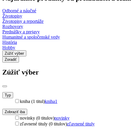
Odborné a náučné
Životopisy
Životopisy a reportáže
Rozhovory
Prednášky a prejavy
Humanitné a spoločenské vedy
História
Hobby
Zúžiť výber
Zoradiť
Zúžiť výber
Typ
kniha (1 titul)
kniha
1
Zobraziť iba
novinky (0 titulov)
novinky
zľavnené tituly (0 titulov)
zľavnené tituly