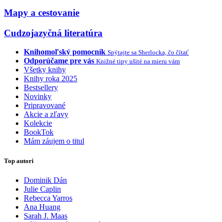
Mapy a cestovanie
Cudzojazyčná literatúra
Knihomoľský pomocník
Spýtajte sa Sherlocka, čo čítať
Odporúčame pre vás
Knižné tipy ušité na mieru vám
Všetky knihy
Knihy roka 2025
Bestsellery
Novinky
Pripravované
Akcie a zľavy
Kolekcie
BookTok
Mám záujem o titul
Top autori
Dominik Dán
Julie Caplin
Rebecca Yarros
Ana Huang
Sarah J. Maas