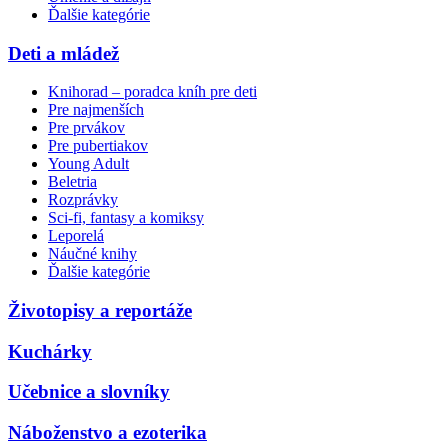
Ďalšie kategórie
Deti a mládež
Knihorad – poradca kníh pre deti
Pre najmenších
Pre prvákov
Pre pubertiakov
Young Adult
Beletria
Rozprávky
Sci-fi, fantasy a komiksy
Leporelá
Náučné knihy
Ďalšie kategórie
Životopisy a reportáže
Kuchárky
Učebnice a slovníky
Náboženstvo a ezoterika