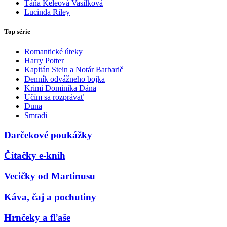
Táňa Keleová Vasilková
Lucinda Riley
Top série
Romantické úteky
Harry Potter
Kapitán Stein a Notár Barbarič
Denník odvážneho bojka
Krimi Dominika Dána
Učím sa rozprávať
Duna
Smradi
Darčekové poukážky
Čítačky e-kníh
Vecičky od Martinusu
Káva, čaj a pochutiny
Hrnčeky a fľaše