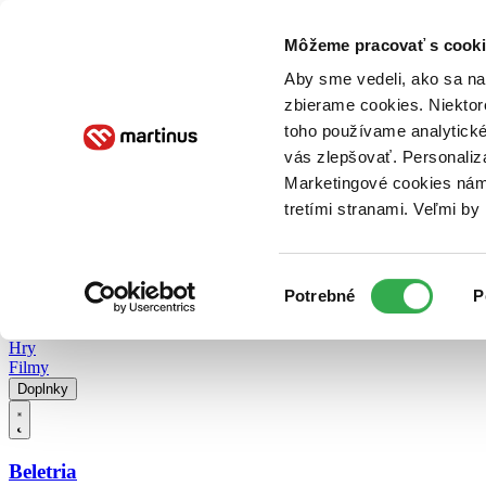
Doručenie
Kníhkupectvá
Knihovrátok
Poukážky
Knižný blog
Kontakt
Môžeme pracovať s cooki
Aby sme vedeli, ako sa na 
zbierame cookies. Niektor
E-knihy
Audioknihy
Hry
Filmy
Knihy
Doplnky
toho používame analytické
vás zlepšovať. Personaliz
Vyhľadávanie
Marketingové cookies nám 
tretími stranami. Veľmi b
Prihlásiť
Vyhľadávanie
Výber
Knihy
Potrebné
P
súhlasu
E-knihy
Audioknihy
Hry
Filmy
Doplnky
Beletria