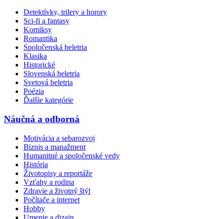
Detektívky, trilery a horory
Sci-fi a fantasy
Komiksy
Romantika
Spoločenská beletria
Klasika
Historické
Slovenská beletria
Svetová beletria
Poézia
Ďalšie kategórie
Náučná a odborná
Motivácia a sebarozvoj
Biznis a manažment
Humanitné a spoločenské vedy
História
Životopisy a reportáže
Vzťahy a rodina
Zdravie a životný štýl
Počítače a internet
Hobby
Umenie a dizajn