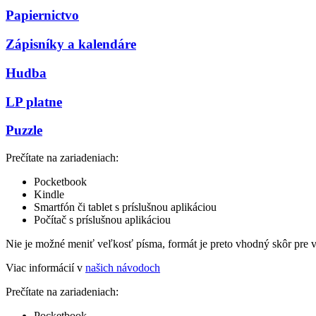
Papiernictvo
Zápisníky a kalendáre
Hudba
LP platne
Puzzle
Prečítate na zariadeniach:
Pocketbook
Kindle
Smartfón či tablet s príslušnou aplikáciou
Počítač s príslušnou aplikáciou
Nie je možné meniť veľkosť písma, formát je preto vhodný skôr pre 
Viac informácií v
našich návodoch
Prečítate na zariadeniach:
Pocketbook