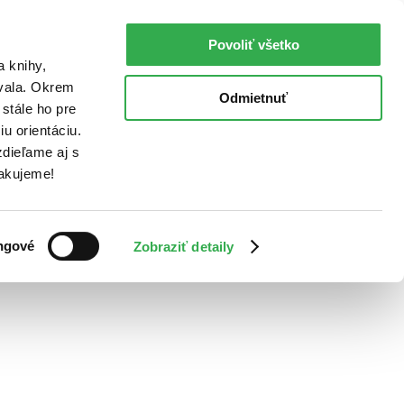
Povoliť všetko
a knihy,
ovala. Okrem
Odmietnuť
stále ho pre
u orientáciu.
dieľame aj s
Ďakujeme!
ngové
Zobraziť detaily