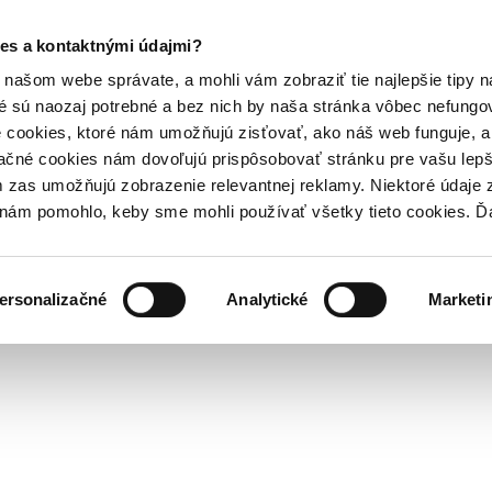
es a kontaktnými údajmi?
našom webe správate, a mohli vám zobraziť tie najlepšie tipy n
é sú naozaj potrebné a bez nich by naša stránka vôbec nefung
 cookies, ktoré nám umožňujú zisťovať, ako náš web funguje, a 
ačné cookies nám dovoľujú prispôsobovať stránku pre vašu lepši
zas umožňujú zobrazenie relevantnej reklamy. Niektoré údaje z
y nám pomohlo, keby sme mohli používať všetky tieto cookies. 
ersonalizačné
Analytické
Marketi