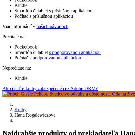
Kindle
Smartfón či tablet s príslušnou aplikáciou
Počítač s príslušnou aplikáciou
Viac informácií v
našich návodoch
Prečítate na:
Pocketbook
Smartfón či tablet
s podporovanou aplikáciou
Počítač
s podporovanou aplikáciou
Neprečítate na:
Kindle
Ako čítať e-knihy zabezpečené cez Adobe DRM?
Knihy
Hana Rogalewiczova
Najdrahšie produkty od prekladateľa Han