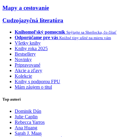
Mapy a cestovanie
Cudzojazyčná literatúra
Knihomoľský pomocník
Spýtajte sa Sherlocka, čo čítať
Odporúčame pre vás
Knižné tipy ušité na mieru vám
Všetky knihy
Knihy roka 2025
Bestsellery
Novinky
Pripravované
Akcie a zľavy
Kolekcie
Knihy s podporou FPU
Mám záujem o titul
Top autori
Dominik Dán
Julie Caplin
Rebecca Yarros
Ana Huang
Sarah J. Maas