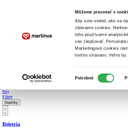
Doručenie
Kníhkupectvá
Knihovrátok
Poukážky
Knižný blog
Kontakt
Môžeme pracovať s cooki
Aby sme vedeli, ako sa na 
zbierame cookies. Niektor
E-knihy
Audioknihy
Hry
Filmy
Knihy
Doplnky
toho používame analytické
vás zlepšovať. Personaliz
Vyhľadávanie
Marketingové cookies nám 
tretími stranami. Veľmi b
Prihlásiť
Vyhľadávanie
Výber
Knihy
Potrebné
P
súhlasu
E-knihy
Audioknihy
Hry
Filmy
Doplnky
Beletria