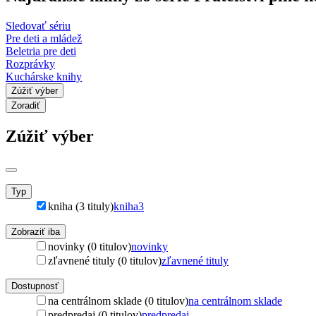
Sledovať sériu
Pre deti a mládež
Beletria pre deti
Rozprávky
Kuchárske knihy
Zúžiť výber
Zoradiť
Zúžiť výber
Typ
kniha (3 tituly)
kniha
3
Zobraziť iba
novinky (0 titulov)
novinky
zľavnené tituly (0 titulov)
zľavnené tituly
Dostupnosť
na centrálnom sklade (0 titulov)
na centrálnom sklade
predpredaj (0 titulov)
predpredaj