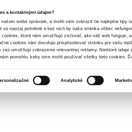
es a kontaktnými údajmi?
našom webe správate, a mohli vám zobraziť tie najlepšie tipy n
é sú naozaj potrebné a bez nich by naša stránka vôbec nefung
 cookies, ktoré nám umožňujú zisťovať, ako náš web funguje, a 
ačné cookies nám dovoľujú prispôsobovať stránku pre vašu lepši
zas umožňujú zobrazenie relevantnej reklamy. Niektoré údaje z
y nám pomohlo, keby sme mohli používať všetky tieto cookies. 
ersonalizačné
Analytické
Marketi