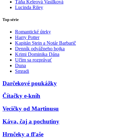
Táňa Keleová Vasilková
Lucinda Riley
Top série
Romantické úteky
Harry Potter
Kapitán Stein a Notár Barbarič
Denník odvážneho bojka
Krimi Dominika Dána
Učím sa rozprávať
Duna
Smradi
Darčekové poukážky
Čítačky e-kníh
Vecičky od Martinusu
Káva, čaj a pochutiny
Hrnčeky a fľaše