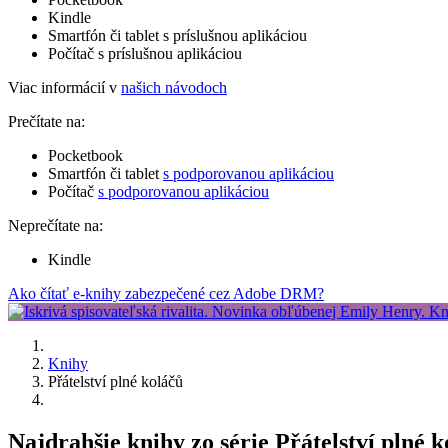
Kindle
Smartfón či tablet s príslušnou aplikáciou
Počítač s príslušnou aplikáciou
Viac informácií v
našich návodoch
Prečítate na:
Pocketbook
Smartfón či tablet
s podporovanou aplikáciou
Počítač
s podporovanou aplikáciou
Neprečítate na:
Kindle
Ako čítať e-knihy zabezpečené cez Adobe DRM?
Knihy
Přátelství plné koláčů
Najdrahšie knihy zo série Přátelství plné k