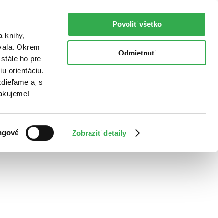
Povoliť všetko
a knihy,
ovala. Okrem
Odmietnuť
stále ho pre
u orientáciu.
dieľame aj s
Ďakujeme!
ngové
Zobraziť detaily