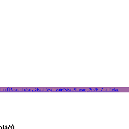
oláčů