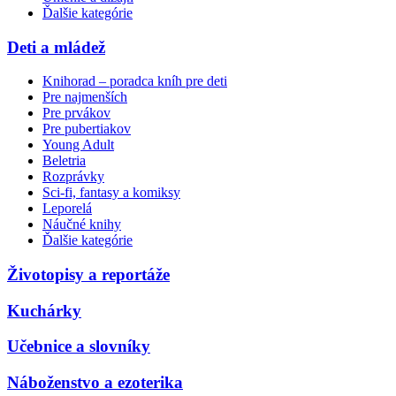
Ďalšie kategórie
Deti a mládež
Knihorad – poradca kníh pre deti
Pre najmenších
Pre prvákov
Pre pubertiakov
Young Adult
Beletria
Rozprávky
Sci-fi, fantasy a komiksy
Leporelá
Náučné knihy
Ďalšie kategórie
Životopisy a reportáže
Kuchárky
Učebnice a slovníky
Náboženstvo a ezoterika