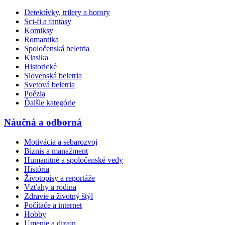
Detektívky, trilery a horory
Sci-fi a fantasy
Komiksy
Romantika
Spoločenská beletria
Klasika
Historické
Slovenská beletria
Svetová beletria
Poézia
Ďalšie kategórie
Náučná a odborná
Motivácia a sebarozvoj
Biznis a manažment
Humanitné a spoločenské vedy
História
Životopisy a reportáže
Vzťahy a rodina
Zdravie a životný štýl
Počítače a internet
Hobby
Umenie a dizajn