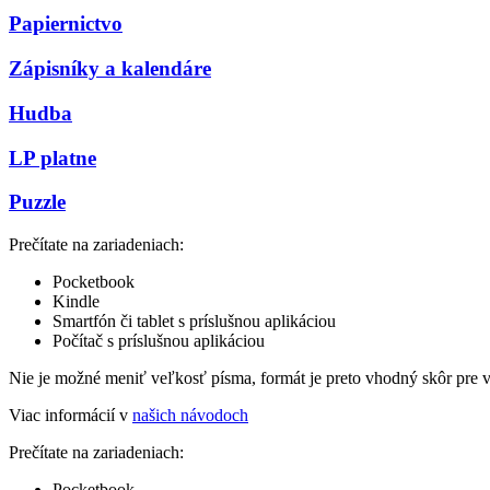
Papiernictvo
Zápisníky a kalendáre
Hudba
LP platne
Puzzle
Prečítate na zariadeniach:
Pocketbook
Kindle
Smartfón či tablet s príslušnou aplikáciou
Počítač s príslušnou aplikáciou
Nie je možné meniť veľkosť písma, formát je preto vhodný skôr pre 
Viac informácií v
našich návodoch
Prečítate na zariadeniach:
Pocketbook