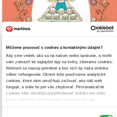
Môžeme pracovať s cookies a kontaktnými údajmi?
Aby sme vedeli, ako sa na našom webe správate, a mohli
vám zobraziť tie najlepšie tipy na knihy, zbierame cookies.
Niektoré sú naozaj potrebné a bez nich by naša stránka
vôbec nefungovala. Okrem toho používame analytické
cookies, ktoré nám umožňujú zisťovať, ako náš web
funguje, a stále ho pre vás zlepšovať. Personalizačné
Přátelství plné koláčů
cookies nám dovoľujú prispôsobovať stránku pre vašu
CZ
lepšiu orientáciu. Marketingové cookies nám zas
Cukr & Koření
umožňujú zobrazenie relevantnej reklamy. Niektoré údaje
Linda Chapman
zdieľame aj s tretími stranami. Veľmi by nám pomohlo,
Výber