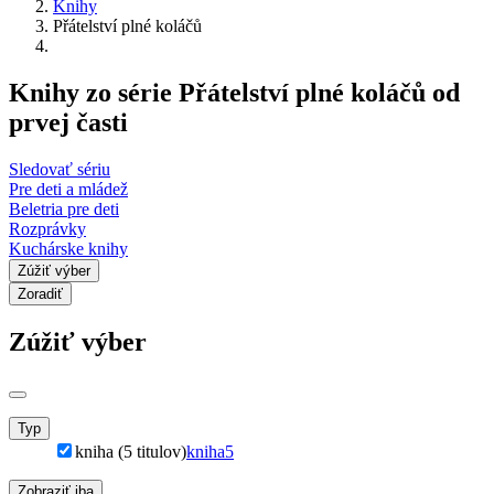
Knihy
Přátelství plné koláčů
Knihy zo série Přátelství plné koláčů od
prvej časti
Sledovať sériu
Pre deti a mládež
Beletria pre deti
Rozprávky
Kuchárske knihy
Zúžiť výber
Zoradiť
Zúžiť výber
Typ
kniha (5 titulov)
kniha
5
Zobraziť iba