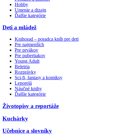
Hobby
Umenie a dizajn
Ďalšie kategórie
Deti a mládež
Knihorad – poradca kníh pre deti
Pre najmenších
Pre prvákov
Pre pubertiakov
Young Adult
Beletria
Rozprávky
Sci-fi, fantasy a komiksy
Leporelá
Náučné knihy
Ďalšie kategórie
Životopisy a reportáže
Kuchárky
Učebnice a slovníky