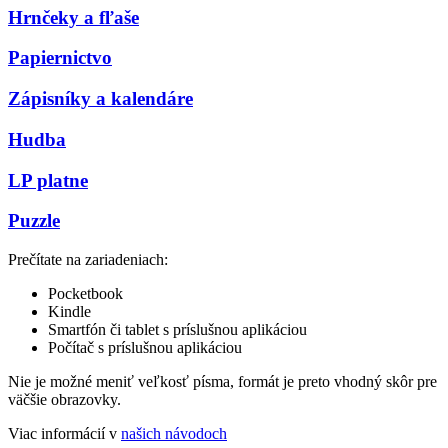
Hrnčeky a fľaše
Papiernictvo
Zápisníky a kalendáre
Hudba
LP platne
Puzzle
Prečítate na zariadeniach:
Pocketbook
Kindle
Smartfón či tablet s príslušnou aplikáciou
Počítač s príslušnou aplikáciou
Nie je možné meniť veľkosť písma, formát je preto vhodný skôr pre
väčšie obrazovky.
Viac informácií v
našich návodoch