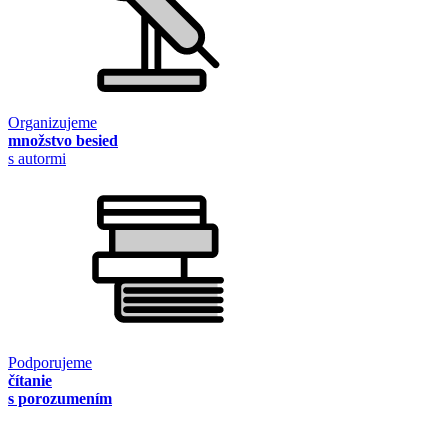
Organizujeme
množstvo besied
s autormi
Podporujeme
čítanie
s porozumením