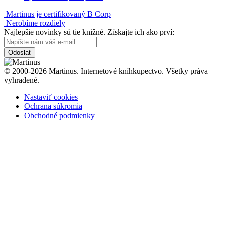
Martinus je certifikovaný B Corp
Nerobíme rozdiely
Najlepšie novinky sú tie knižné. Získajte ich ako prví:
Odoslať
© 2000-2026 Martinus. Internetové kníhkupectvo. Všetky práva
vyhradené.
Nastaviť cookies
Ochrana súkromia
Obchodné podmienky