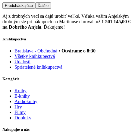
Predchádzajúce
Ďalšie
Aj z drobných vecí sa dajú urobiť veľké. Vďaka vašim Anjelským
drobným ste pri nákupoch na Martinuse darovali už
1 501 145,00 €
na Dobrého Anjela
. Ďakujeme!
Kníhkupectvá
Bratislava - Obchodná
• Otvárame o 8:30
Všetky kníhkupectvá
Udalosti
Spriatelené kníhkupectvá
Kategórie
Knihy
E-knihy
Audioknihy
Hry
Filmy
Doplnky
Nakupujte u nás