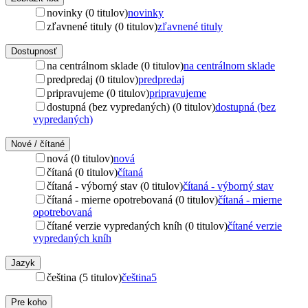
novinky (0 titulov)
novinky
zľavnené tituly (0 titulov)
zľavnené tituly
Dostupnosť
na centrálnom sklade (0 titulov)
na centrálnom sklade
predpredaj (0 titulov)
predpredaj
pripravujeme (0 titulov)
pripravujeme
dostupná (bez vypredaných) (0 titulov)
dostupná (bez
vypredaných)
Nové / čítané
nová (0 titulov)
nová
čítaná (0 titulov)
čítaná
čítaná - výborný stav (0 titulov)
čítaná - výborný stav
čítaná - mierne opotrebovaná (0 titulov)
čítaná - mierne
opotrebovaná
čítané verzie vypredaných kníh (0 titulov)
čítané verzie
vypredaných kníh
Jazyk
čeština (5 titulov)
čeština
5
Pre koho