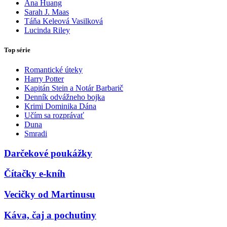
Ana Huang
Sarah J. Maas
Táňa Keleová Vasilková
Lucinda Riley
Top série
Romantické úteky
Harry Potter
Kapitán Stein a Notár Barbarič
Denník odvážneho bojka
Krimi Dominika Dána
Učím sa rozprávať
Duna
Smradi
Darčekové poukážky
Čítačky e-kníh
Vecičky od Martinusu
Káva, čaj a pochutiny