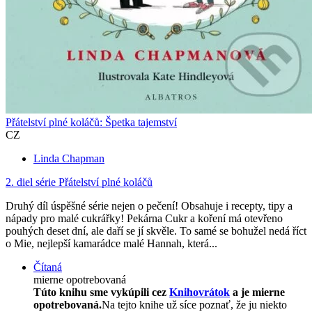
Přátelství plné koláčů: Špetka tajemství
CZ
Linda Chapman
2. diel série
Přátelství plné koláčů
Druhý díl úspěšné série nejen o pečení! Obsahuje i recepty, tipy a
nápady pro malé cukrářky! Pekárna Cukr a koření má otevřeno
pouhých deset dní, ale daří se jí skvěle. To samé se bohužel nedá říct
o Mie, nejlepší kamarádce malé Hannah, která...
Čítaná
mierne opotrebovaná
Túto knihu sme vykúpili cez
Knihovrátok
a je mierne
opotrebovaná.
Na tejto knihe už síce poznať, že ju niekto