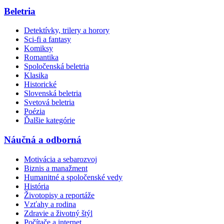
Beletria
Detektívky, trilery a horory
Sci-fi a fantasy
Komiksy
Romantika
Spoločenská beletria
Klasika
Historické
Slovenská beletria
Svetová beletria
Poézia
Ďalšie kategórie
Náučná a odborná
Motivácia a sebarozvoj
Biznis a manažment
Humanitné a spoločenské vedy
História
Životopisy a reportáže
Vzťahy a rodina
Zdravie a životný štýl
Počítače a internet