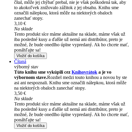
čítal, môže jej chýbať prebal, nie je však poškodená tak, aby
to akokoľvek znižovalo zážitok z jej obsahu. Knihu sme
označili nálepkou, ktorá môže na niektorých obaloch
zanechať stopy.
3,10 €
Na sklade
Tento produkt síce máme aktuálne na sklade, máme však už
iba posledné kusy a ďalšie už nemá ani distribútor, preto je
možné, že bude onedlho úplne vypredaný. Ak ho chcete mať,
ponáhľajte sa!
Vložiť do košíka
Čítaná
výborný stav
Túto knihu sme vykúpili cez
Knihovrátok
a je vo
výbornom stave.
Rozdiel medzi touto knihou a novou by ste
asi ani nespoznali. Knihu sme označili nálepkou, ktorá môže
na niektorých obaloch zanechať stopy.
3,50 €
Na sklade
Tento produkt síce máme aktuálne na sklade, máme však už
iba posledné kusy a ďalšie už nemá ani distribútor, preto je
možné, že bude onedlho úplne vypredaný. Ak ho chcete mať,
ponáhľajte sa!
Vložiť do košíka