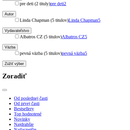
pre deti (2 tituly)
pre deti
2
Autor
Linda Chapman (5 titulov)
Linda Chapman
5
Vydavateľstvo
Albatros CZ (5 titulov)
Albatros CZ
5
Väzba
pevná väzba (5 titulov)
pevná väzba
5
Zúžiť výber
Zoradiť
Od poslednej časti
Od prvej časti
Bestsellery
Top hodnotené
Novinky
Najdrahšie
Najlacnejšie