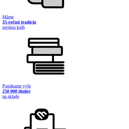
Máme
35-ročnú tradíciu
predaja kníh
Ponúkame vyše
250 000 titulov
na sklade