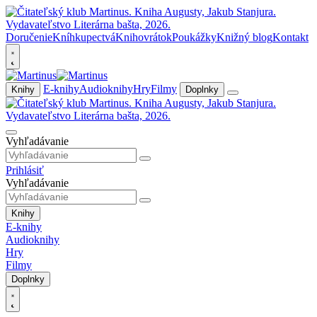
Doručenie
Kníhkupectvá
Knihovrátok
Poukážky
Knižný blog
Kontakt
E-knihy
Audioknihy
Hry
Filmy
Knihy
Doplnky
Vyhľadávanie
Prihlásiť
Vyhľadávanie
Knihy
E-knihy
Audioknihy
Hry
Filmy
Doplnky