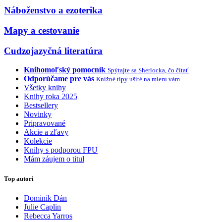
Náboženstvo a ezoterika
Mapy a cestovanie
Cudzojazyčná literatúra
Knihomoľský pomocník
Spýtajte sa Sherlocka, čo čítať
Odporúčame pre vás
Knižné tipy ušité na mieru vám
Všetky knihy
Knihy roka 2025
Bestsellery
Novinky
Pripravované
Akcie a zľavy
Kolekcie
Knihy s podporou FPU
Mám záujem o titul
Top autori
Dominik Dán
Julie Caplin
Rebecca Yarros