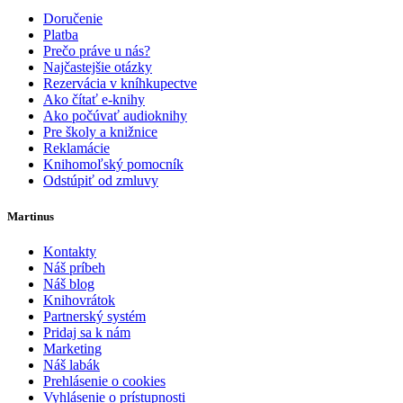
Doručenie
Platba
Prečo práve u nás?
Najčastejšie otázky
Rezervácia v kníhkupectve
Ako čítať e-knihy
Ako počúvať audioknihy
Pre školy a knižnice
Reklamácie
Knihomoľský pomocník
Odstúpiť od zmluvy
Martinus
Kontakty
Náš príbeh
Náš blog
Knihovrátok
Partnerský systém
Pridaj sa k nám
Marketing
Náš labák
Prehlásenie o cookies
Vyhlásenie o prístupnosti