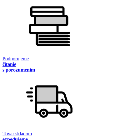
Podporujeme
čítanie
s porozumením
Tovar skladom
expedujeme