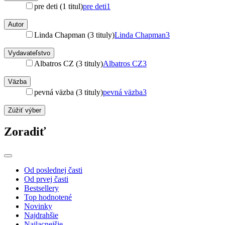
pre deti (1 titul)
pre deti
1
Autor
Linda Chapman (3 tituly)
Linda Chapman
3
Vydavateľstvo
Albatros CZ (3 tituly)
Albatros CZ
3
Väzba
pevná väzba (3 tituly)
pevná väzba
3
Zúžiť výber
Zoradiť
Od poslednej časti
Od prvej časti
Bestsellery
Top hodnotené
Novinky
Najdrahšie
Najlacnejšie