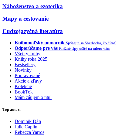
Náboženstvo a ezoterika
Mapy a cestovanie
Cudzojazyčná literatúra
Knihomoľský pomocník
Spýtajte sa Sherlocka, čo čítať
Odporúčame pre vás
Knižné tipy ušité na mieru vám
Všetky knihy
Knihy roka 2025
Bestsellery
Novinky
Pripravované
Akcie a zľavy
Kolekcie
BookTok
Mám záujem o titul
Top autori
Dominik Dán
Julie Caplin
Rebecca Yarros