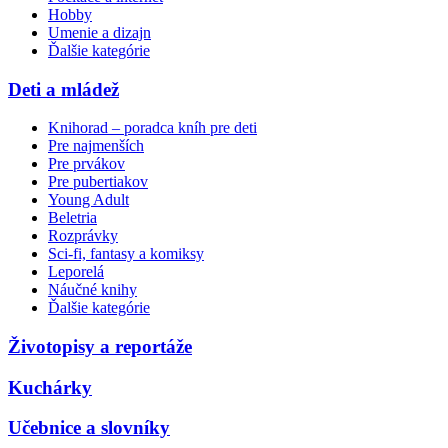
Hobby
Umenie a dizajn
Ďalšie kategórie
Deti a mládež
Knihorad – poradca kníh pre deti
Pre najmenších
Pre prvákov
Pre pubertiakov
Young Adult
Beletria
Rozprávky
Sci-fi, fantasy a komiksy
Leporelá
Náučné knihy
Ďalšie kategórie
Životopisy a reportáže
Kuchárky
Učebnice a slovníky