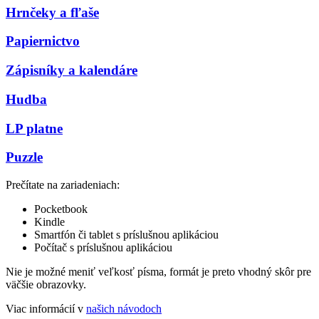
Hrnčeky a fľaše
Papiernictvo
Zápisníky a kalendáre
Hudba
LP platne
Puzzle
Prečítate na zariadeniach:
Pocketbook
Kindle
Smartfón či tablet s príslušnou aplikáciou
Počítač s príslušnou aplikáciou
Nie je možné meniť veľkosť písma, formát je preto vhodný skôr pre
väčšie obrazovky.
Viac informácií v
našich návodoch