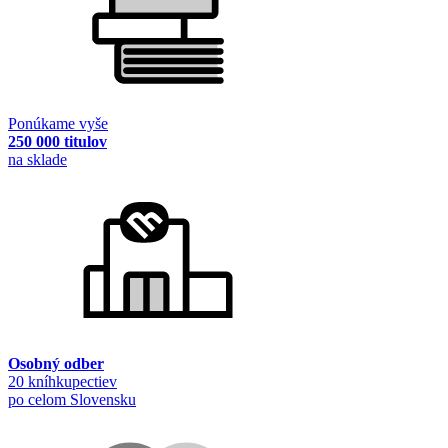
Ponúkame vyše
250 000 titulov
na sklade
Osobný odber
20 kníhkupectiev
po celom Slovensku