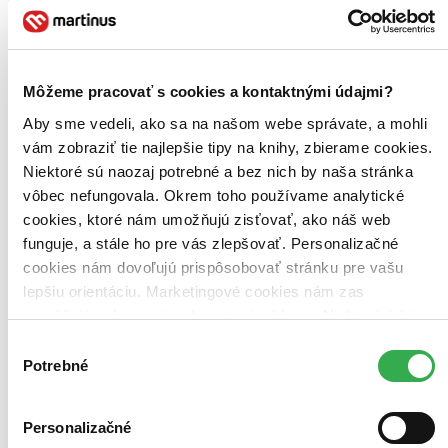
Môžeme pracovať s cookies a kontaktnými údajmi?
Aby sme vedeli, ako sa na našom webe správate, a mohli
vám zobraziť tie najlepšie tipy na knihy, zbierame cookies.
Niektoré sú naozaj potrebné a bez nich by naša stránka
vôbec nefungovala. Okrem toho používame analytické
cookies, ktoré nám umožňujú zisťovať, ako náš web
funguje, a stále ho pre vás zlepšovať. Personalizačné
cookies nám dovoľujú prispôsobovať stránku pre vašu
lepšiu orientáciu. Marketingové cookies nám zas
umožňujú zobrazenie relevantnej reklamy. Niektoré údaje
zdieľame aj s tretími stranami. Veľmi by nám pomohlo,
Výber
Přátelství plné koláčů
keby sme mohli používať všetky tieto cookies. Ďakujeme!
Potrebné
súhlasu
CZ
Cukr & Koření
Linda Chapman
Personalizačné