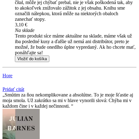
čítal, môže jej chýbať prebal, nie je však poškodená tak, aby
to akokoľvek znižovalo zážitok z jej obsahu. Knihu sme
označili nálepkou, ktorá môže na niektorých obaloch
zanechať stopy.
3,10 €
Na sklade
Tento produkt síce máme aktuálne na sklade, máme však už
iba posledné kusy a ďalšie už nemá ani distribútor, preto je
možné, že bude onedlho úplne vypredaný. Ak ho chcete mať,
ponáhľajte sa!
Vložiť do košíka
Hore
Pridať citát
Smútim za ňou nekomplikovane a absolútne. To je moje šťastie aj
moja smola. Už zakrátko sa mi v hlave vynorili slová: Chýba mi v
každom čine i v každej nečinnosti.