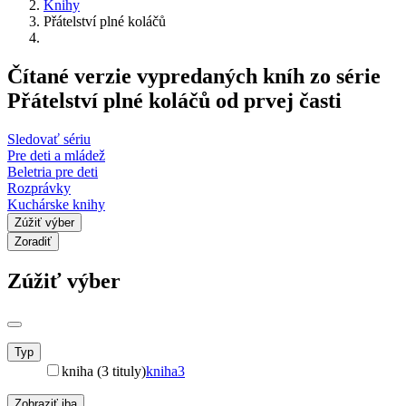
Knihy
Přátelství plné koláčů
Čítané verzie vypredaných kníh zo série
Přátelství plné koláčů od prvej časti
Sledovať sériu
Pre deti a mládež
Beletria pre deti
Rozprávky
Kuchárske knihy
Zúžiť výber
Zoradiť
Zúžiť výber
Typ
kniha (3 tituly)
kniha
3
Zobraziť iba