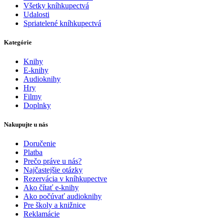
Všetky kníhkupectvá
Udalosti
Spriatelené kníhkupectvá
Kategórie
Knihy
E-knihy
Audioknihy
Hry
Filmy
Doplnky
Nakupujte u nás
Doručenie
Platba
Prečo práve u nás?
Najčastejšie otázky
Rezervácia v kníhkupectve
Ako čítať e-knihy
Ako počúvať audioknihy
Pre školy a knižnice
Reklamácie