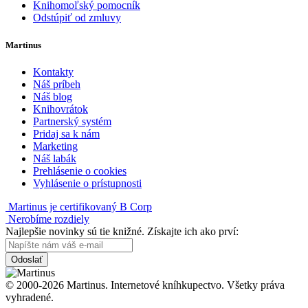
Knihomoľský pomocník
Odstúpiť od zmluvy
Martinus
Kontakty
Náš príbeh
Náš blog
Knihovrátok
Partnerský systém
Pridaj sa k nám
Marketing
Náš labák
Prehlásenie o cookies
Vyhlásenie o prístupnosti
Martinus je certifikovaný B Corp
Nerobíme rozdiely
Najlepšie novinky sú tie knižné. Získajte ich ako prví:
Odoslať
© 2000-2026 Martinus. Internetové kníhkupectvo. Všetky práva
vyhradené.