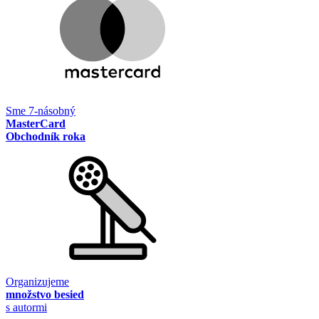
Sme 7-násobný
MasterCard
Obchodník roka
Organizujeme
množstvo besied
s autormi