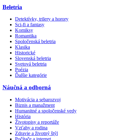
Beletria
Detektívky, trilery a horory
Sci-fi a fantasy
Komiksy
Romantika
Spoločenská beletria
Klasika
Historické
Slovenská beletria
Svetová beletria
Poézia
Ďalšie kategórie
Náučná a odborná
Motivácia a sebarozvoj
Biznis a manažment
Humanitné a spoločenské vedy
História
Životopisy a reportáže
Vzťahy a rodina
Zdravie a životný štýl
Počítače a internet