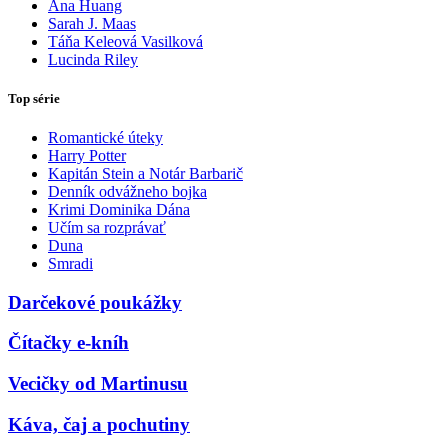
Ana Huang
Sarah J. Maas
Táňa Keleová Vasilková
Lucinda Riley
Top série
Romantické úteky
Harry Potter
Kapitán Stein a Notár Barbarič
Denník odvážneho bojka
Krimi Dominika Dána
Učím sa rozprávať
Duna
Smradi
Darčekové poukážky
Čítačky e-kníh
Vecičky od Martinusu
Káva, čaj a pochutiny