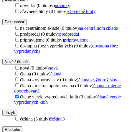
novinky (0 titulov)
novinky
zľavnené tituly (0 titulov)
zľavnené tituly
Dostupnosť
na centrálnom sklade (0 titulov)
na centrálnom sklade
predpredaj (0 titulov)
predpredaj
pripravujeme (0 titulov)
pripravujeme
dostupná (bez vypredaných) (0 titulov)
dostupná (bez
vypredaných)
Nové / čítané
nová (0 titulov)
nová
čítaná (0 titulov)
čítaná
čítaná - výborný stav (0 titulov)
čítaná - výborný stav
čítaná - mierne opotrebovaná (0 titulov)
čítaná - mierne
opotrebovaná
čítané verzie vypredaných kníh (0 titulov)
čítané verzie
vypredaných kníh
Jazyk
čeština (3 tituly)
čeština
3
Pre koho