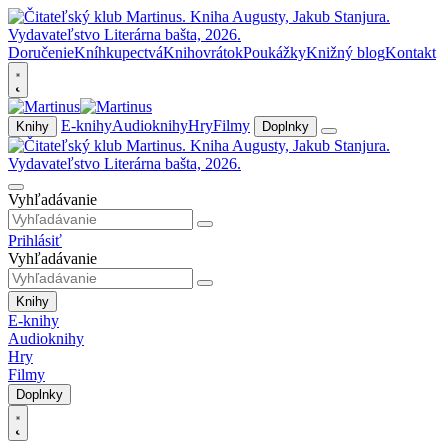
Doručenie
Kníhkupectvá
Knihovrátok
Poukážky
Knižný blog
Kontakt
E-knihy
Audioknihy
Hry
Filmy
Knihy
Doplnky
Vyhľadávanie
Prihlásiť
Vyhľadávanie
Knihy
E-knihy
Audioknihy
Hry
Filmy
Doplnky