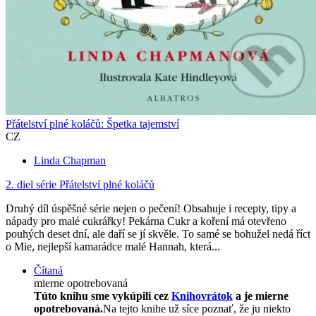
Přátelství plné koláčů: Špetka tajemství
CZ
Linda Chapman
2. diel série
Přátelství plné koláčů
Druhý díl úspěšné série nejen o pečení! Obsahuje i recepty, tipy a
nápady pro malé cukrářky! Pekárna Cukr a koření má otevřeno
pouhých deset dní, ale daří se jí skvěle. To samé se bohužel nedá říct
o Mie, nejlepší kamarádce malé Hannah, která...
Čítaná
mierne opotrebovaná
Túto knihu sme vykúpili cez
Knihovrátok
a je mierne
opotrebovaná.
Na tejto knihe už síce poznať, že ju niekto