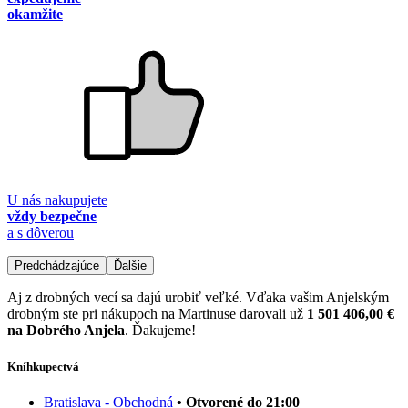
okamžite
U nás nakupujete
vždy bezpečne
a s dôverou
Predchádzajúce
Ďalšie
Aj z drobných vecí sa dajú urobiť veľké. Vďaka vašim Anjelským
drobným ste pri nákupoch na Martinuse darovali už
1 501 406,00 €
na Dobrého Anjela
. Ďakujeme!
Kníhkupectvá
Bratislava - Obchodná
• Otvorené do 21:00