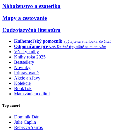
Náboženstvo a ezoterika
Mapy a cestovanie
Cudzojazyčná literatúra
Knihomoľský pomocník
Spýtajte sa Sherlocka, čo čítať
Odporúčame pre vás
Knižné tipy ušité na mieru vám
Všetky knihy
Knihy roka 2025
Bestsellery
Novinky
Pripravované
Akcie a zľavy
Kolekcie
BookTok
Mám záujem o titul
Top autori
Dominik Dán
Julie Caplin
Rebecca Yarros