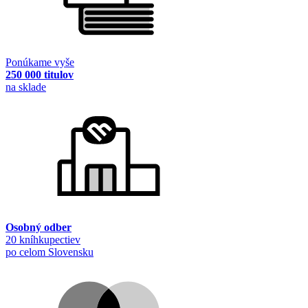
Ponúkame vyše
250 000 titulov
na sklade
Osobný odber
20 kníhkupectiev
po celom Slovensku