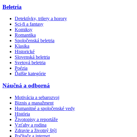
Beletria
Detektívky, trilery a horory
Sci-fi a fantasy
Komiksy
Romantika
Spoločenská beletria
Klasika
Historické
Slovenská beletria
Svetová beletria
Poézia
Ďalšie kategórie
Náučná a odborná
Motivácia a sebarozvoj
Biznis a manažment
Humanitné a spoločenské vedy
História
Životopisy a reportáže
Vzťahy a rodina
Zdravie a životný štýl
Počítače a internet