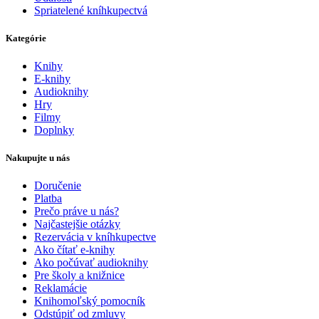
Spriatelené kníhkupectvá
Kategórie
Knihy
E-knihy
Audioknihy
Hry
Filmy
Doplnky
Nakupujte u nás
Doručenie
Platba
Prečo práve u nás?
Najčastejšie otázky
Rezervácia v kníhkupectve
Ako čítať e-knihy
Ako počúvať audioknihy
Pre školy a knižnice
Reklamácie
Knihomoľský pomocník
Odstúpiť od zmluvy