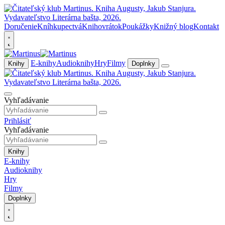
Doručenie
Kníhkupectvá
Knihovrátok
Poukážky
Knižný blog
Kontakt
E-knihy
Audioknihy
Hry
Filmy
Knihy
Doplnky
Vyhľadávanie
Prihlásiť
Vyhľadávanie
Knihy
E-knihy
Audioknihy
Hry
Filmy
Doplnky