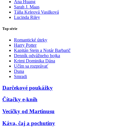
Ana Huang
Sarah J. Maas
Táňa Keleová Vasilková
Lucinda Riley
Top série
Romantické úteky
Harry Potter
Kapitán Stein a Notár Barbarič
Denník odvážneho bojka
Krimi Dominika Dána
Učím sa rozprávať
Duna
Smradi
Darčekové poukážky
Čítačky e-kníh
Vecičky od Martinusu
Káva, čaj a pochutiny