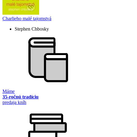
Charlieho malé tajomstvá
Stephen Chbosky
Máme
35-ročnú tradíciu
predaja kníh