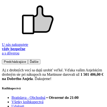
U nás nakupujete
vždy bezpečne
a s dôverou
Predchádzajúce
Ďalšie
Aj z drobných vecí sa dajú urobiť veľké. Vďaka vašim Anjelským
drobným ste pri nákupoch na Martinuse darovali už
1 501 406,00 €
na Dobrého Anjela
. Ďakujeme!
Kníhkupectvá
Bratislava - Obchodná
• Otvorené do 21:00
Všetky kníhkupectvá
Udalosti