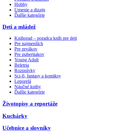
Hobby
Umenie a dizajn
Ďalšie kategórie
Deti a mládež
Knihorad – poradca kníh pre deti
Pre najmenších
Pre prvákov
Pre pubertiakov
Young Adult
Beletria
Rozprávky
Sci-fi, fantasy a komiksy
Leporelá
Náučné knihy
Ďalšie kategórie
Životopisy a reportáže
Kuchárky
Učebnice a slovníky