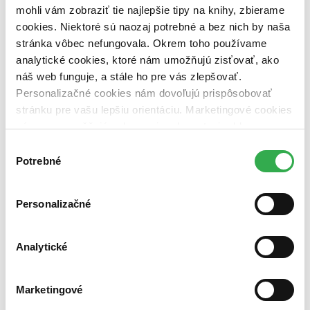
mohli vám zobraziť tie najlepšie tipy na knihy, zbierame
vypredaných)
cookies. Niektoré sú naozaj potrebné a bez nich by naša
Nové / čítané
stránka vôbec nefungovala. Okrem toho používame
nová (0 titulov)
nová
analytické cookies, ktoré nám umožňujú zisťovať, ako
čítaná (0 titulov)
čítaná
náš web funguje, a stále ho pre vás zlepšovať.
čítaná - výborný stav (0 titulov)
čítaná - výborný stav
Personalizačné cookies nám dovoľujú prispôsobovať
čítaná - mierne opotrebovaná (0 titulov)
čítaná - mierne
opotrebovaná
stránku pre vašu lepšiu orientáciu. Marketingové cookies
čítané verzie vypredaných kníh (0 titulov)
čítané verzie
nám zas umožňujú zobrazenie relevantnej reklamy.
vypredaných kníh
Niektoré údaje zdieľame aj s tretími stranami. Veľmi by
Výber
Zúžiť výber
nám pomohlo, keby sme mohli používať všetky tieto
Potrebné
súhlasu
cookies. Ďakujeme!
Zoradiť
Personalizačné
Od poslednej časti
Analytické
Od prvej časti
Bestsellery
Top hodnotené
Novinky
Marketingové
Najdrahšie