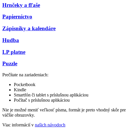
Hrnčeky a fľaše
Papiernictvo
Zápisníky a kalendáre
Hudba
LP platne
Puzzle
Prečítate na zariadeniach:
Pocketbook
Kindle
Smartfón či tablet s príslušnou aplikáciou
Počítač s príslušnou aplikáciou
Nie je možné meniť veľkosť písma, formát je preto vhodný skôr pre
väčšie obrazovky.
Viac informácií v
našich návodoch