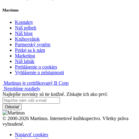
Martinus
Kontakty
Náš príbeh
Náš blog
Knihovrátok
Partnerský systém
Pridaj sa k nám
Marketing
Náš labák
Prehlásenie o cookies
Vyhlásenie o prístupnosti
Martinus je certifikovaný B Corp
Nerobíme rozdiely
Najlepšie novinky sú tie knižné. Získajte ich ako prví:
Odoslať
© 2000-2026 Martinus. Internetové kníhkupectvo. Všetky práva
vyhradené.
Nastaviť cookies