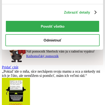
Najlacnejšie
Zobraziť detaily
Použité filtre
Zrušiť filtre
čítané - mierne opotrebované
Nebol nájdený
žiadny titul
vyhovujúci zadaným podmienkam.
Povoliť všetko
Skúste prosím zmeniť vyhľadávaný výraz.
Odmietnuť
Chcete poradiť knihu?
Náš pomocník Sherlock vám ju s radosťou vypátra!
Knihomoľský pomocník
Pridať citát
Pokiaľ ide o mňa, síce nechápem svoju mamu a oca a niekedy mi
ich je ľúto, ale nemôžem si pomôcť, mám ich veľmi rád.