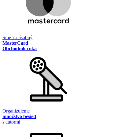
Sme 7-násobný
MasterCard
Obchodník roka
Organizujeme
množstvo besied
s autormi