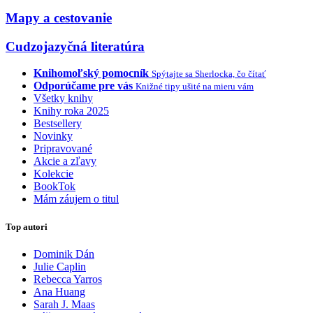
Mapy a cestovanie
Cudzojazyčná literatúra
Knihomoľský pomocník
Spýtajte sa Sherlocka, čo čítať
Odporúčame pre vás
Knižné tipy ušité na mieru vám
Všetky knihy
Knihy roka 2025
Bestsellery
Novinky
Pripravované
Akcie a zľavy
Kolekcie
BookTok
Mám záujem o titul
Top autori
Dominik Dán
Julie Caplin
Rebecca Yarros
Ana Huang
Sarah J. Maas