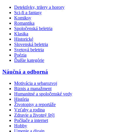
Detektívky, trilery a horory
Sci-fi a fantasy
Komiksy
Romantika
Spoločenská beletria
Klasika
Historické
Slovenská beletria
Svetová beletria
Poézia
Ďalšie kategórie
Náučná a odborná
Motivácia a sebarozvoj
Biznis a manažment
Humanitné a spoločenské vedy
História
Životopisy a reportáže
Vzťahy a rodina
Zdravie a životný štýl
Počítače a internet
Hobby
Umenie a dizajn