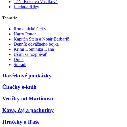
Táňa Keleová Vasilková
Lucinda Riley
Top série
Romantické úteky
Harry Potter
Kapitán Stein a Notár Barbarič
Denník odvážneho bojka
Krimi Dominika Dána
Učím sa rozprávať
Duna
Smradi
Darčekové poukážky
Čítačky e-kníh
Vecičky od Martinusu
Káva, čaj a pochutiny
Hrnčeky a fľaše