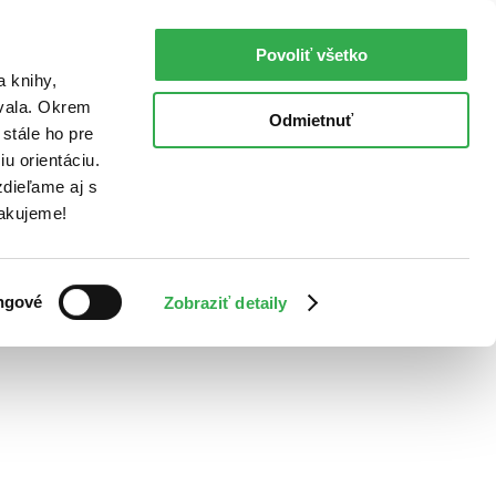
Povoliť všetko
a knihy,
ovala. Okrem
Odmietnuť
stále ho pre
u orientáciu.
dieľame aj s
Ďakujeme!
ngové
Zobraziť detaily