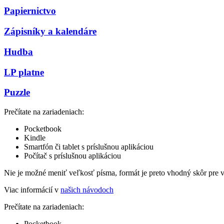
Papiernictvo
Zápisníky a kalendáre
Hudba
LP platne
Puzzle
Prečítate na zariadeniach:
Pocketbook
Kindle
Smartfón či tablet s príslušnou aplikáciou
Počítač s príslušnou aplikáciou
Nie je možné meniť veľkosť písma, formát je preto vhodný skôr pre 
Viac informácií v
našich návodoch
Prečítate na zariadeniach:
Pocketbook