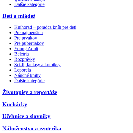
Ďalšie kategórie
Deti a mládež
Knihorad – poradca kníh pre deti
Pre najmenších
Pre prvákov
Pre pubertiakov
Young Adult
Beletria
Rozprávky
Sci-fi, fantasy a komiksy
Leporelá
Náučné knihy
Ďalšie kategórie
Životopisy a reportáže
Kuchárky
Učebnice a slovníky
Náboženstvo a ezoterika