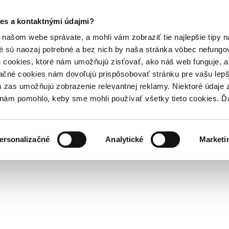
es a kontaktnými údajmi?
našom webe správate, a mohli vám zobraziť tie najlepšie tipy n
é sú naozaj potrebné a bez nich by naša stránka vôbec nefung
 cookies, ktoré nám umožňujú zisťovať, ako náš web funguje, a 
ačné cookies nám dovoľujú prispôsobovať stránku pre vašu lepši
zas umožňujú zobrazenie relevantnej reklamy. Niektoré údaje z
y nám pomohlo, keby sme mohli používať všetky tieto cookies. 
ersonalizačné
Analytické
Marketi