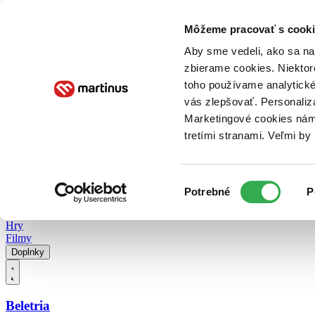
Doručenie
Kníhkupectvá
Knihovrátok
Poukážky
Knižný blog
Kontakt
Môžeme pracovať s cooki
Aby sme vedeli, ako sa na 
zbierame cookies. Niektor
E-knihy
Audioknihy
Hry
Filmy
Knihy
Doplnky
toho používame analytické
vás zlepšovať. Personaliz
Vyhľadávanie
Marketingové cookies nám 
tretími stranami. Veľmi b
Prihlásiť
Vyhľadávanie
Výber
Knihy
Potrebné
P
súhlasu
E-knihy
Audioknihy
Hry
Filmy
Doplnky
Beletria