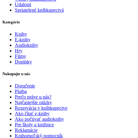
Udalosti
Spriatelené kníhkupectvá
Kategórie
Knihy
E-knihy
Audioknihy
Hry
Filmy
Doplnky
Nakupujte u nás
Doručenie
Platba
Prečo práve u nás?
Najčastejšie otázky
Rezervácia v kníhkupectve
Ako čítať e-knihy
Ako počúvať audioknihy
Pre školy a knižnice
Reklamácie
Knihomoľský pomocník