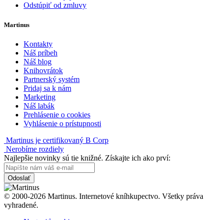
Odstúpiť od zmluvy
Martinus
Kontakty
Náš príbeh
Náš blog
Knihovrátok
Partnerský systém
Pridaj sa k nám
Marketing
Náš labák
Prehlásenie o cookies
Vyhlásenie o prístupnosti
Martinus je certifikovaný B Corp
Nerobíme rozdiely
Najlepšie novinky sú tie knižné. Získajte ich ako prví:
Odoslať
© 2000-2026 Martinus. Internetové kníhkupectvo. Všetky práva
vyhradené.