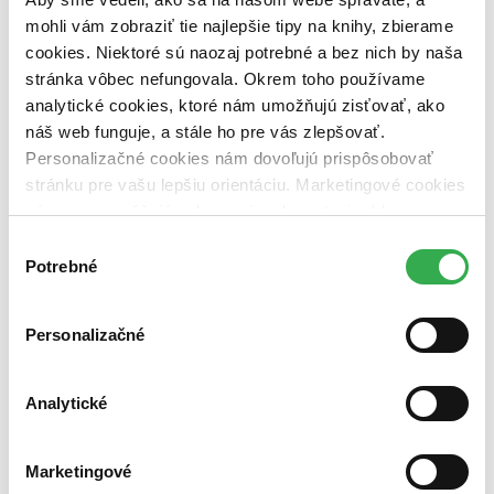
dostupná (bez vypredaných) (0 titulov)
dostupná (bez
mohli vám zobraziť tie najlepšie tipy na knihy, zbierame
vypredaných)
cookies. Niektoré sú naozaj potrebné a bez nich by naša
Nové / čítané
stránka vôbec nefungovala. Okrem toho používame
nová (0 titulov)
nová
analytické cookies, ktoré nám umožňujú zisťovať, ako
čítaná (0 titulov)
čítaná
náš web funguje, a stále ho pre vás zlepšovať.
čítaná - výborný stav (0 titulov)
čítaná - výborný stav
Personalizačné cookies nám dovoľujú prispôsobovať
čítaná - mierne opotrebovaná (0 titulov)
čítaná - mierne
opotrebovaná
stránku pre vašu lepšiu orientáciu. Marketingové cookies
čítané verzie vypredaných kníh (0 titulov)
čítané verzie
nám zas umožňujú zobrazenie relevantnej reklamy.
vypredaných kníh
Niektoré údaje zdieľame aj s tretími stranami. Veľmi by
Výber
Zúžiť výber
nám pomohlo, keby sme mohli používať všetky tieto
Potrebné
súhlasu
cookies. Ďakujeme!
Zoradiť
Personalizačné
Od poslednej časti
Analytické
Od prvej časti
Bestsellery
Top hodnotené
Novinky
Marketingové
Najdrahšie