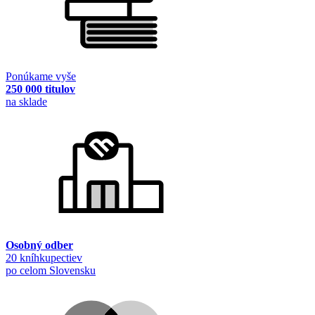
Ponúkame vyše
250 000 titulov
na sklade
Osobný odber
20 kníhkupectiev
po celom Slovensku