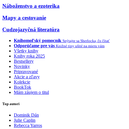
Náboženstvo a ezoterika
Mapy a cestovanie
Cudzojazyčná literatúra
Knihomoľský pomocník
Spýtajte sa Sherlocka, čo čítať
Odporúčame pre vás
Knižné tipy ušité na mieru vám
Všetky knihy
Knihy roka 2025
Bestsellery
Novinky
Pripravované
Akcie a zľavy
Kolekcie
BookTok
Mám záujem o titul
Top autori
Dominik Dán
Julie Caplin
Rebecca Yarros