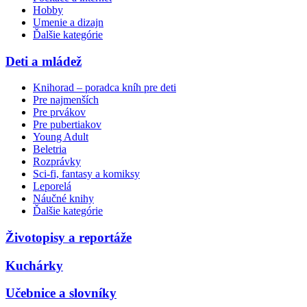
Hobby
Umenie a dizajn
Ďalšie kategórie
Deti a mládež
Knihorad – poradca kníh pre deti
Pre najmenších
Pre prvákov
Pre pubertiakov
Young Adult
Beletria
Rozprávky
Sci-fi, fantasy a komiksy
Leporelá
Náučné knihy
Ďalšie kategórie
Životopisy a reportáže
Kuchárky
Učebnice a slovníky