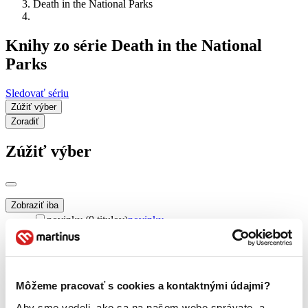
Death in the National Parks
Knihy zo série Death in the National
Parks
Sledovať sériu
Zúžiť výber
Zoradiť
Zúžiť výber
Zobraziť iba
novinky (0 titulov)
novinky
zľavnené tituly (0 titulov)
zľavnené tituly
Dostupnosť
na centrálnom sklade (0 titulov)
na centrálnom sklade
Môžeme pracovať s cookies a kontaktnými údajmi?
predpredaj (0 titulov)
predpredaj
pripravujeme (0 titulov)
pripravujeme
Aby sme vedeli, ako sa na našom webe správate, a