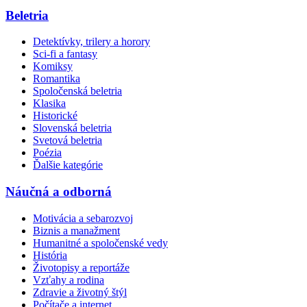
Beletria
Detektívky, trilery a horory
Sci-fi a fantasy
Komiksy
Romantika
Spoločenská beletria
Klasika
Historické
Slovenská beletria
Svetová beletria
Poézia
Ďalšie kategórie
Náučná a odborná
Motivácia a sebarozvoj
Biznis a manažment
Humanitné a spoločenské vedy
História
Životopisy a reportáže
Vzťahy a rodina
Zdravie a životný štýl
Počítače a internet