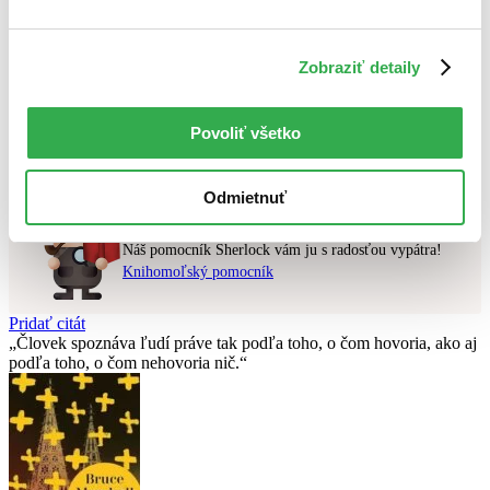
Najlacnejšie
Zobraziť detaily
Použité filtre
Zrušiť filtre
čítané - výborný stav
Nebol nájdený
žiadny titul
vyhovujúci zadaným podmienkam.
Povoliť všetko
Skúste prosím zmeniť vyhľadávaný výraz.
Odmietnuť
Chcete poradiť knihu?
Náš pomocník Sherlock vám ju s radosťou vypátra!
Knihomoľský pomocník
Pridať citát
Človek spoznáva ľudí práve tak podľa toho, o čom hovoria, ako aj
podľa toho, o čom nehovoria nič.