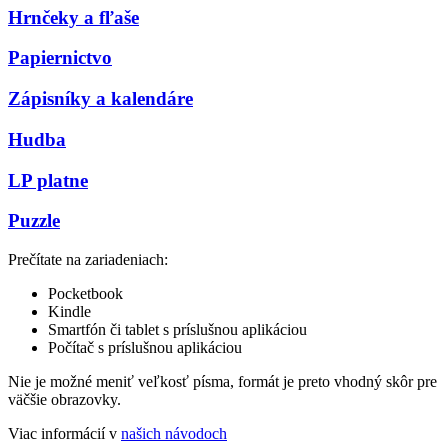
Hrnčeky a fľaše
Papiernictvo
Zápisníky a kalendáre
Hudba
LP platne
Puzzle
Prečítate na zariadeniach:
Pocketbook
Kindle
Smartfón či tablet s príslušnou aplikáciou
Počítač s príslušnou aplikáciou
Nie je možné meniť veľkosť písma, formát je preto vhodný skôr pre
väčšie obrazovky.
Viac informácií v
našich návodoch