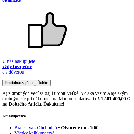
okamžite
U nás nakupujete
vždy bezpečne
a s dôverou
Predchádzajúce
Ďalšie
Aj z drobných vecí sa dajú urobiť veľké. Vďaka vašim Anjelským
drobným ste pri nákupoch na Martinuse darovali už
1 501 406,00 €
na Dobrého Anjela
. Ďakujeme!
Kníhkupectvá
Bratislava - Obchodná
• Otvorené do 21:00
Všetky kníhkupectvá