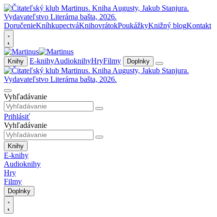
Doručenie
Kníhkupectvá
Knihovrátok
Poukážky
Knižný blog
Kontakt
E-knihy
Audioknihy
Hry
Filmy
Knihy
Doplnky
Vyhľadávanie
Prihlásiť
Vyhľadávanie
Knihy
E-knihy
Audioknihy
Hry
Filmy
Doplnky