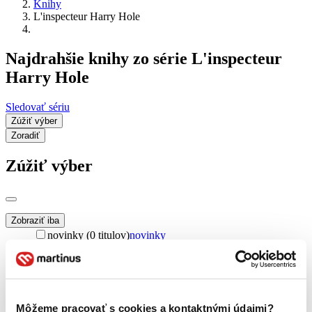
Knihy
L'inspecteur Harry Hole
Najdrahšie knihy zo série L'inspecteur
Harry Hole
Sledovať sériu
Zúžiť výber
Zoradiť
Zúžiť výber
Zobraziť iba
novinky (0 titulov)
novinky
zľavnené tituly (0 titulov)
zľavnené tituly
Dostupnosť
na centrálnom sklade (0 titulov)
na centrálnom sklade
predpredaj (0 titulov)
predpredaj
Môžeme pracovať s cookies a kontaktnými údajmi?