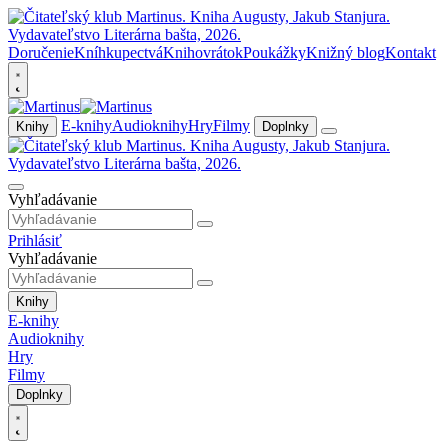
Doručenie
Kníhkupectvá
Knihovrátok
Poukážky
Knižný blog
Kontakt
E-knihy
Audioknihy
Hry
Filmy
Knihy
Doplnky
Vyhľadávanie
Prihlásiť
Vyhľadávanie
Knihy
E-knihy
Audioknihy
Hry
Filmy
Doplnky