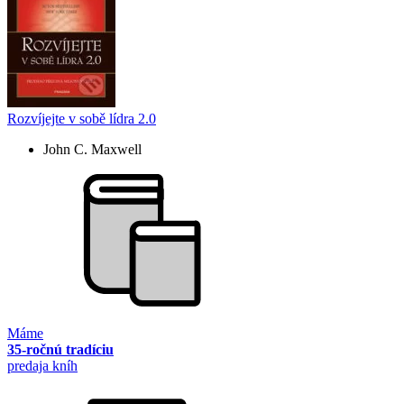
Rozvíjejte v sobě lídra 2.0
John C. Maxwell
Máme
35-ročnú tradíciu
predaja kníh