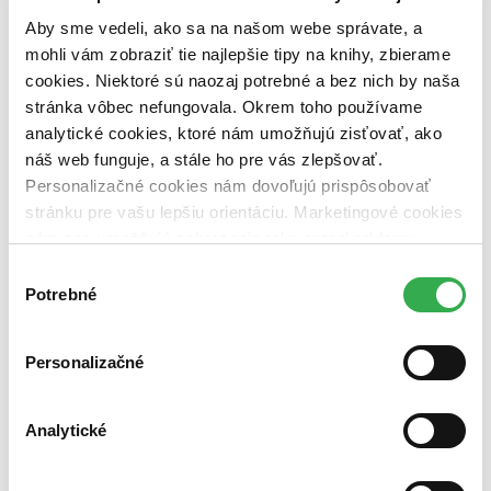
pripravujeme (0 titulov)
pripravujeme
Aby sme vedeli, ako sa na našom webe správate, a
dostupná (bez vypredaných) (0 titulov)
dostupná (bez
vypredaných)
mohli vám zobraziť tie najlepšie tipy na knihy, zbierame
cookies. Niektoré sú naozaj potrebné a bez nich by naša
Nové / čítané
stránka vôbec nefungovala. Okrem toho používame
nová (0 titulov)
nová
čítaná (0 titulov)
čítaná
analytické cookies, ktoré nám umožňujú zisťovať, ako
čítaná - výborný stav (0 titulov)
čítaná - výborný stav
náš web funguje, a stále ho pre vás zlepšovať.
čítaná - mierne opotrebovaná (0 titulov)
čítaná - mierne
Personalizačné cookies nám dovoľujú prispôsobovať
opotrebovaná
stránku pre vašu lepšiu orientáciu. Marketingové cookies
čítané verzie vypredaných kníh (0 titulov)
čítané verzie
vypredaných kníh
nám zas umožňujú zobrazenie relevantnej reklamy.
Niektoré údaje zdieľame aj s tretími stranami. Veľmi by
Výber
Zúžiť výber
nám pomohlo, keby sme mohli používať všetky tieto
Potrebné
súhlasu
cookies. Ďakujeme!
Zoradiť
Personalizačné
Od poslednej časti
Od prvej časti
Analytické
Bestsellery
Top hodnotené
Novinky