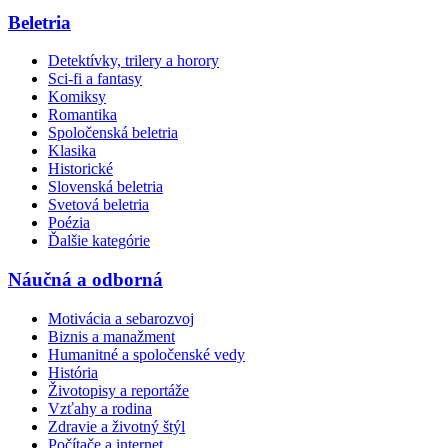
Beletria
Detektívky, trilery a horory
Sci-fi a fantasy
Komiksy
Romantika
Spoločenská beletria
Klasika
Historické
Slovenská beletria
Svetová beletria
Poézia
Ďalšie kategórie
Náučná a odborná
Motivácia a sebarozvoj
Biznis a manažment
Humanitné a spoločenské vedy
História
Životopisy a reportáže
Vzťahy a rodina
Zdravie a životný štýl
Počítače a internet