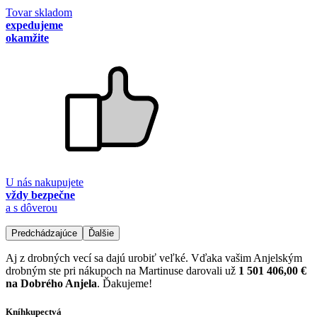
Tovar skladom
expedujeme
okamžite
U nás nakupujete
vždy bezpečne
a s dôverou
Predchádzajúce
Ďalšie
Aj z drobných vecí sa dajú urobiť veľké. Vďaka vašim Anjelským
drobným ste pri nákupoch na Martinuse darovali už
1 501 406,00 €
na Dobrého Anjela
. Ďakujeme!
Kníhkupectvá