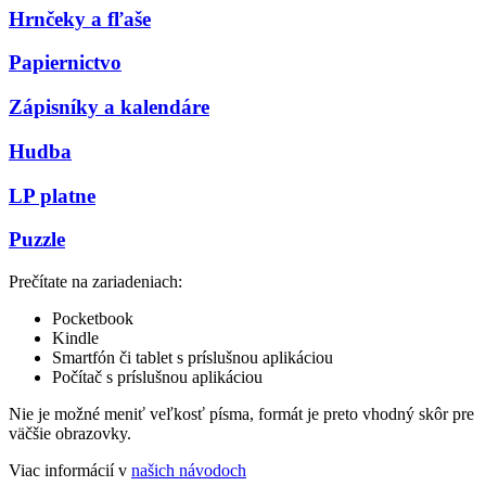
Hrnčeky a fľaše
Papiernictvo
Zápisníky a kalendáre
Hudba
LP platne
Puzzle
Prečítate na zariadeniach:
Pocketbook
Kindle
Smartfón či tablet s príslušnou aplikáciou
Počítač s príslušnou aplikáciou
Nie je možné meniť veľkosť písma, formát je preto vhodný skôr pre
väčšie obrazovky.
Viac informácií v
našich návodoch