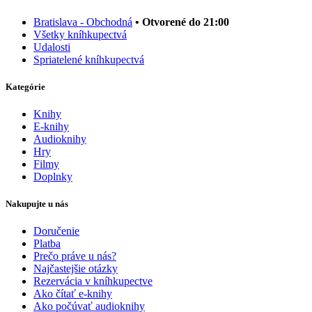
Bratislava - Obchodná
• Otvorené do 21:00
Všetky kníhkupectvá
Udalosti
Spriatelené kníhkupectvá
Kategórie
Knihy
E-knihy
Audioknihy
Hry
Filmy
Doplnky
Nakupujte u nás
Doručenie
Platba
Prečo práve u nás?
Najčastejšie otázky
Rezervácia v kníhkupectve
Ako čítať e-knihy
Ako počúvať audioknihy