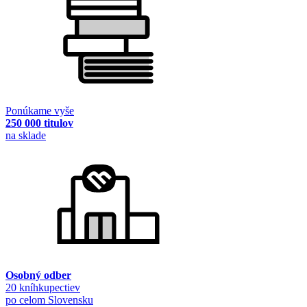
Ponúkame vyše
250 000 titulov
na sklade
Osobný odber
20 kníhkupectiev
po celom Slovensku