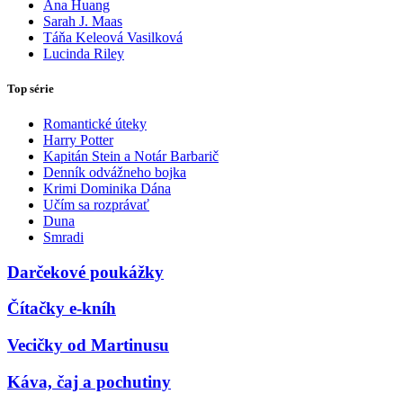
Ana Huang
Sarah J. Maas
Táňa Keleová Vasilková
Lucinda Riley
Top série
Romantické úteky
Harry Potter
Kapitán Stein a Notár Barbarič
Denník odvážneho bojka
Krimi Dominika Dána
Učím sa rozprávať
Duna
Smradi
Darčekové poukážky
Čítačky e-kníh
Vecičky od Martinusu
Káva, čaj a pochutiny