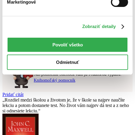
Marketingové
Najdrahšie
Najlacnejšie
Použité filtre
Zobraziť detaily
Zrušiť filtre
dostupné
Nebol nájdený
žiadny titul
vyhovujúci zadaným podmienkam.
Povoliť všetko
Skúste prosím zmeniť vyhľadávaný výraz.
Odmietnuť
Chcete poradiť knihu?
Náš pomocník Sherlock vám ju s radosťou vypátra!
Knihomoľský pomocník
Pridať citát
Rozdiel medzi školou a životom je, že v škole sa najprv naučíte
lekciu a potom dostanete test. No život vám najprv dá test a z neho
si odnesiete lekciu.