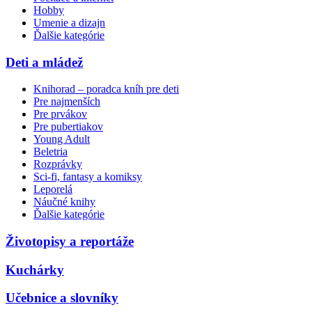
Hobby
Umenie a dizajn
Ďalšie kategórie
Deti a mládež
Knihorad – poradca kníh pre deti
Pre najmenších
Pre prvákov
Pre pubertiakov
Young Adult
Beletria
Rozprávky
Sci-fi, fantasy a komiksy
Leporelá
Náučné knihy
Ďalšie kategórie
Životopisy a reportáže
Kuchárky
Učebnice a slovníky