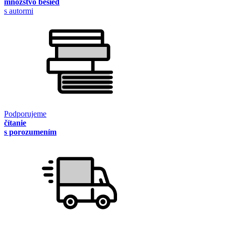
množstvo besied
s autormi
Podporujeme
čítanie
s porozumením