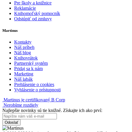
Pre školy a knižnice
Reklamácie
Knihomoľský pomocník
Odstúpiť od zmluvy
Martinus
Kontakty
Náš príbeh
Náš blog
Knihovrátok
Partnerský systém
Pridaj sa k nám
Marketing
Náš labák
Prehlásenie o cookies
Vyhlásenie o prístupnosti
Martinus je certifikovaný B Corp
Nerobíme rozdiely
Najlepšie novinky sú tie knižné. Získajte ich ako prví:
Odoslať