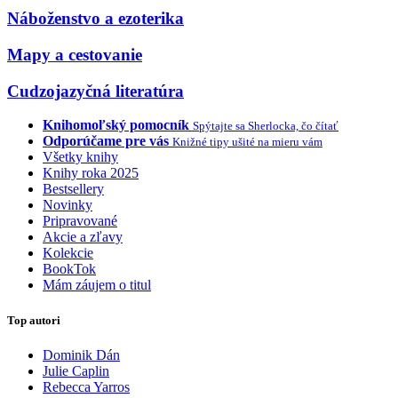
Náboženstvo a ezoterika
Mapy a cestovanie
Cudzojazyčná literatúra
Knihomoľský pomocník
Spýtajte sa Sherlocka, čo čítať
Odporúčame pre vás
Knižné tipy ušité na mieru vám
Všetky knihy
Knihy roka 2025
Bestsellery
Novinky
Pripravované
Akcie a zľavy
Kolekcie
BookTok
Mám záujem o titul
Top autori
Dominik Dán
Julie Caplin
Rebecca Yarros