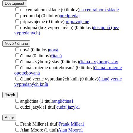
Dostupnosť
na centrálnom sklade (0 titulov)
na centrálnom sklade
predpredaj (0 titulov)
predpredaj
pripravujeme (0 titulov)
pripravujeme
dostupná (bez vypredaných) (0 titulov)
dostupná (bez
vypredaných)
Nové / čítané
nová (0 titulov)
nová
čítaná (0 titulov)
čítaná
čítaná - výborný stav (0 titulov)
čítaná - výborný stav
čítaná - mierne opotrebovaná (0 titulov)
čítaná - mierne
opotrebovaná
čítané verzie vypredaných kníh (0 titulov)
čítané verzie
vypredaných kníh
Jazyk
angličtina (1 titul)
angličtina
1
cudzí jazyk (1 titul)
cudzí jazyk
1
Autor
Frank Miller (1 titul)
Frank Miller
1
Alan Moore (1 titul)
Alan Moore
1