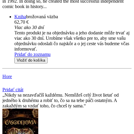
in 1992. In doing so, he created the most successful independent
comic book in history...
Kniha
brožovaná väzba
62,70 €
Viac ako 30 dní
Tento produkt je na objednávku a jeho dodanie môže trvať aj
viac ako 30 dní. Urobíme však všetko pre to, aby sme vašu
objednávku odoslali čo najskôr a o jej ceste vás budeme včas
informovať.
Pridať do zoznamu
Vložiť do košíka
Hore
Pridať citát
Nikdy sa nezavďačíš každému. Nemôžeš celý život lietať od
jedného k druhému a robiť to, čo sa na tebe páči ostatným. A
zakaždým sa vzdať toho, čo chceš ty sama.