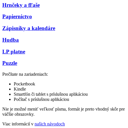
Hrnčeky a fľaše
Papiernictvo
Zápisníky a kalendáre
Hudba
LP platne
Puzzle
Prečítate na zariadeniach:
Pocketbook
Kindle
Smartfón či tablet s príslušnou aplikáciou
Počítač s príslušnou aplikáciou
Nie je možné meniť veľkosť písma, formát je preto vhodný skôr pre
väčšie obrazovky.
Viac informácií v
našich návodoch