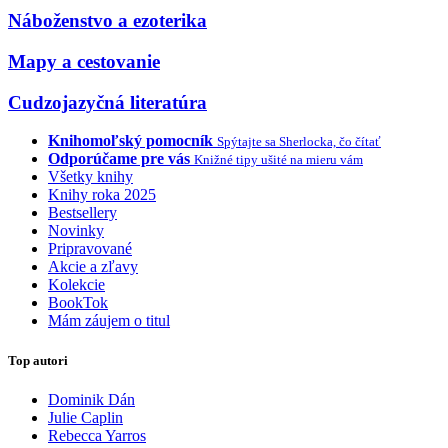
Náboženstvo a ezoterika
Mapy a cestovanie
Cudzojazyčná literatúra
Knihomoľský pomocník
Spýtajte sa Sherlocka, čo čítať
Odporúčame pre vás
Knižné tipy ušité na mieru vám
Všetky knihy
Knihy roka 2025
Bestsellery
Novinky
Pripravované
Akcie a zľavy
Kolekcie
BookTok
Mám záujem o titul
Top autori
Dominik Dán
Julie Caplin
Rebecca Yarros