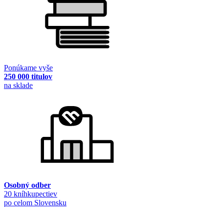
Ponúkame vyše
250 000 titulov
na sklade
Osobný odber
20 kníhkupectiev
po celom Slovensku