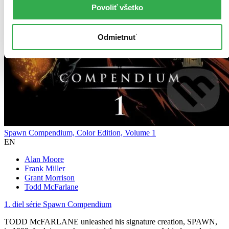
Povoliť všetko
Odmietnuť
Spawn Compendium, Color Edition, Volume 1
EN
Alan Moore
Frank Miller
Grant Morrison
Todd McFarlane
1. diel série
Spawn Compendium
TODD McFARLANE unleashed his signature creation, SPAWN,