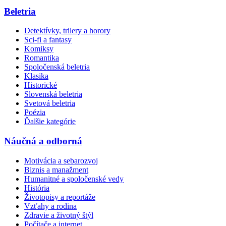
Beletria
Detektívky, trilery a horory
Sci-fi a fantasy
Komiksy
Romantika
Spoločenská beletria
Klasika
Historické
Slovenská beletria
Svetová beletria
Poézia
Ďalšie kategórie
Náučná a odborná
Motivácia a sebarozvoj
Biznis a manažment
Humanitné a spoločenské vedy
História
Životopisy a reportáže
Vzťahy a rodina
Zdravie a životný štýl
Počítače a internet