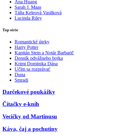
Ana Huang
Sarah J. Maas
Táňa Keleová Vasilková
Lucinda Riley
Top série
Romantické úteky
Harry Potter
Kapitán Stein a Notár Barbarič
Denník odvážneho bojka
Krimi Dominika Dána
Učím sa rozprávať
Duna
Smradi
Darčekové poukážky
Čítačky e-kníh
Vecičky od Martinusu
Káva, čaj a pochutiny