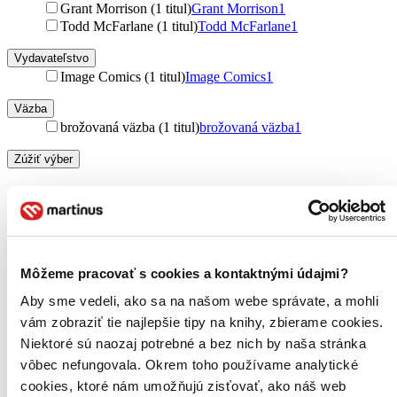
Grant Morrison (1 titul)
Grant Morrison
1
Todd McFarlane (1 titul)
Todd McFarlane
1
Vydavateľstvo
Image Comics (1 titul)
Image Comics
1
Väzba
brožovaná väzba (1 titul)
brožovaná väzba
1
Zúžiť výber
Zoradiť
Od poslednej časti
Môžeme pracovať s cookies a kontaktnými údajmi?
Od prvej časti
Bestsellery
Aby sme vedeli, ako sa na našom webe správate, a mohli
Top hodnotené
vám zobraziť tie najlepšie tipy na knihy, zbierame cookies.
Novinky
Niektoré sú naozaj potrebné a bez nich by naša stránka
Najdrahšie
Najlacnejšie
vôbec nefungovala. Okrem toho používame analytické
cookies, ktoré nám umožňujú zisťovať, ako náš web