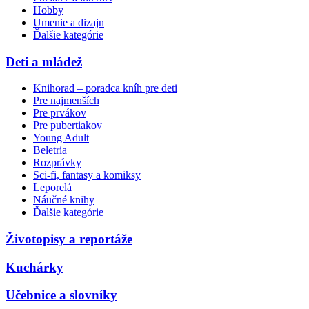
Hobby
Umenie a dizajn
Ďalšie kategórie
Deti a mládež
Knihorad – poradca kníh pre deti
Pre najmenších
Pre prvákov
Pre pubertiakov
Young Adult
Beletria
Rozprávky
Sci-fi, fantasy a komiksy
Leporelá
Náučné knihy
Ďalšie kategórie
Životopisy a reportáže
Kuchárky
Učebnice a slovníky