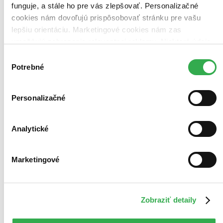
funguje, a stále ho pre vás zlepšovať. Personalizačné
cookies nám dovoľujú prispôsobovať stránku pre vašu
lepšiu orientáciu. Marketingové cookies nám zas
umožňujú zobrazenie relevantnej reklamy. Niektoré údaje
zdieľame aj s tretími stranami. Veľmi by nám pomohlo,
Výber
keby sme mohli používať všetky tieto cookies. Ďakujeme!
Potrebné
súhlasu
Personalizačné
Analytické
Marketingové
Zobraziť detaily