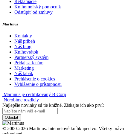
Reklamácie
Knihomoľský pomocník
Odstúpiť od zmluvy
Martinus
Kontakty
Náš príbeh
Náš blog
Knihovrátok
Partnerský systém
Pridaj sa k nám
Marketing
Náš labák
Prehlásenie o cookies
Vyhlásenie o prístupnosti
Martinus je certifikovaný B Corp
Nerobíme rozdiely
Najlepšie novinky sú tie knižné. Získajte ich ako prví:
Odoslať
© 2000-2026 Martinus. Internetové kníhkupectvo. Všetky práva
vyhradené.