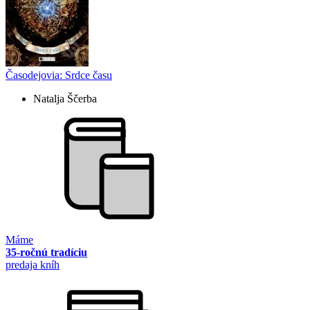
Časodejovia: Srdce času
Natalja Ščerba
Máme
35-ročnú tradíciu
predaja kníh