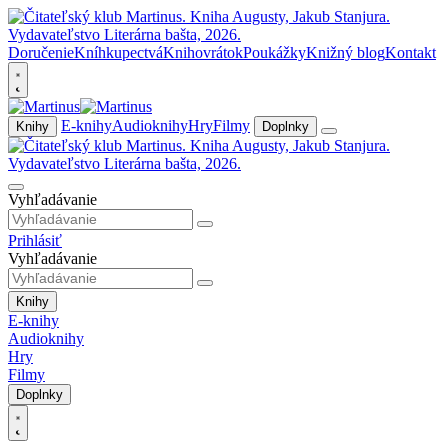
Doručenie
Kníhkupectvá
Knihovrátok
Poukážky
Knižný blog
Kontakt
E-knihy
Audioknihy
Hry
Filmy
Knihy
Doplnky
Vyhľadávanie
Prihlásiť
Vyhľadávanie
Knihy
E-knihy
Audioknihy
Hry
Filmy
Doplnky