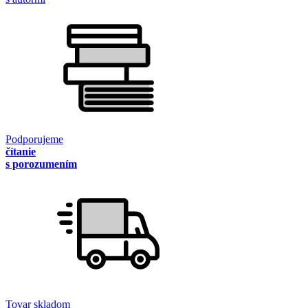
Podporujeme
čítanie
s porozumením
Tovar skladom