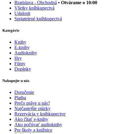
Bratislava - Obchodná
• Otvárame o 10:00
Všetky kníhkupectvá
Udalosti
Spriatelené kníhkupectvá
Kategórie
Knihy
E-knihy
Audioknihy
Hry
Filmy
Doplnky
Nakupujte u nás
Doručenie
Platba
Prečo práve u nás?
Najčastejšie otázky
Rezervácia v kníhkupectve
Ako čítať e-knihy
Ako počúvať audioknihy
Pre školy a knižnice