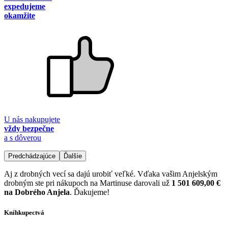
expedujeme
okamžite
U nás nakupujete
vždy bezpečne
a s dôverou
Predchádzajúce
Ďalšie
Aj z drobných vecí sa dajú urobiť veľké. Vďaka vašim Anjelským
drobným ste pri nákupoch na Martinuse darovali už
1 501 609,00 €
na Dobrého Anjela
. Ďakujeme!
Kníhkupectvá