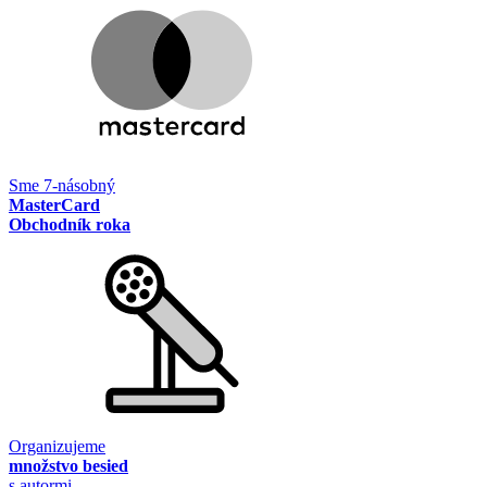
Sme 7-násobný
MasterCard
Obchodník roka
Organizujeme
množstvo besied
s autormi