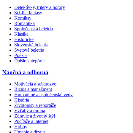
Detektívky, trilery a horory
Sci-fi a fantasy
Komiksy
Romantika
Spoločenská beletria
Klasika
Historické
Slovenská beletria
Svetová beletria
Poézia
Ďalšie kategórie
Náučná a odborná
Motivácia a sebarozvoj
Biznis a manažment
Humanitné a spoločenské vedy
História
Životopisy a reportáže
Vzťahy a rodina
Zdravie a životný štýl
Počítače a internet
Hobby
Umenie a dizajn