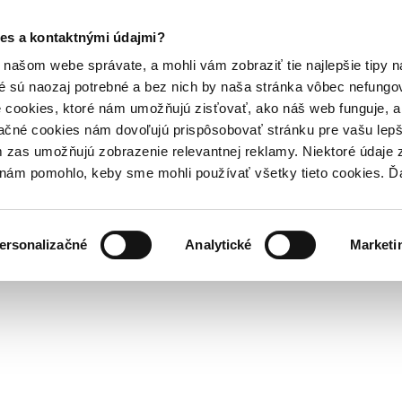
es a kontaktnými údajmi?
našom webe správate, a mohli vám zobraziť tie najlepšie tipy n
é sú naozaj potrebné a bez nich by naša stránka vôbec nefung
 cookies, ktoré nám umožňujú zisťovať, ako náš web funguje, a 
ačné cookies nám dovoľujú prispôsobovať stránku pre vašu lepši
zas umožňujú zobrazenie relevantnej reklamy. Niektoré údaje z
y nám pomohlo, keby sme mohli používať všetky tieto cookies. 
ersonalizačné
Analytické
Marketi