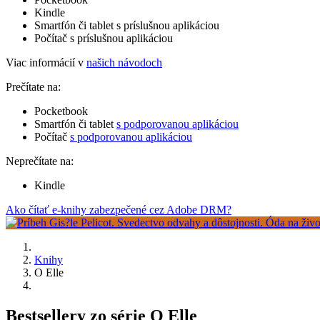
Kindle
Smartfón či tablet s príslušnou aplikáciou
Počítač s príslušnou aplikáciou
Viac informácií v
našich návodoch
Prečítate na:
Pocketbook
Smartfón či tablet
s podporovanou aplikáciou
Počítač
s podporovanou aplikáciou
Neprečítate na:
Kindle
Ako čítať e-knihy zabezpečené cez Adobe DRM?
Knihy
O Elle
Bestsellery zo série O Elle