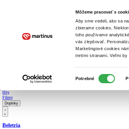
Doručenie
Kníhkupectvá
Knihovrátok
Poukážky
Knižný blog
Kontakt
Môžeme pracovať s cooki
Aby sme vedeli, ako sa na 
zbierame cookies. Niektor
E-knihy
Audioknihy
Hry
Filmy
Knihy
Doplnky
toho používame analytické
vás zlepšovať. Personaliz
Vyhľadávanie
Marketingové cookies nám 
tretími stranami. Veľmi b
Prihlásiť
Vyhľadávanie
Výber
Knihy
Potrebné
P
súhlasu
E-knihy
Audioknihy
Hry
Filmy
Doplnky
Beletria