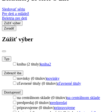
Sledovať sériu
Pre deti a mládež
Beletria pre deti
Zúžiť výber
Zoradiť
Zúžiť výber
Typ
kniha (2 tituly)
kniha
2
Zobraziť iba
novinky (0 titulov)
novinky
zľavnené tituly (0 titulov)
zľavnené tituly
Dostupnosť
na centrálnom sklade (0 titulov)
na centrálnom sklade
predpredaj (0 titulov)
predpredaj
pripravujeme (0 titulov)
pripravujeme