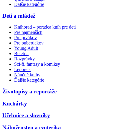
Ďalšie kategórie
Deti a mládež
Knihorad – poradca kníh pre deti
Pre najmenších
Pre prvákov
Pre pubertiakov
Young Adult
Beletria
Rozprávky
Sci-fi, fantasy a komiksy
Leporelá
Náučné knihy
Ďalšie kategórie
Životopisy a reportáže
Kuchárky
Učebnice a slovníky
Náboženstvo a ezoterika