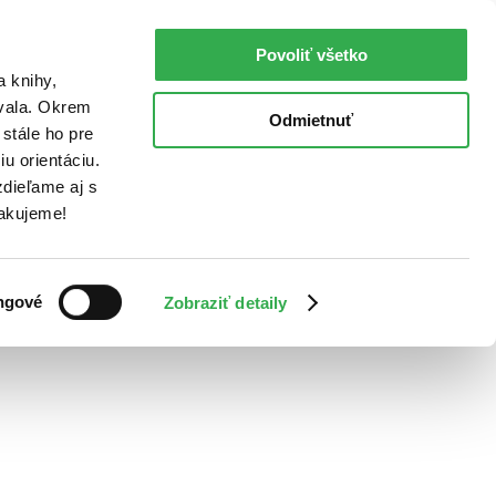
Povoliť všetko
a knihy,
ovala. Okrem
Odmietnuť
stále ho pre
u orientáciu.
dieľame aj s
Ďakujeme!
ngové
Zobraziť detaily