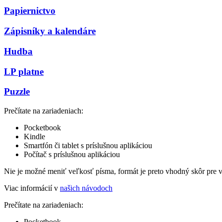
Papiernictvo
Zápisníky a kalendáre
Hudba
LP platne
Puzzle
Prečítate na zariadeniach:
Pocketbook
Kindle
Smartfón či tablet s príslušnou aplikáciou
Počítač s príslušnou aplikáciou
Nie je možné meniť veľkosť písma, formát je preto vhodný skôr pre 
Viac informácií v
našich návodoch
Prečítate na zariadeniach:
Pocketbook