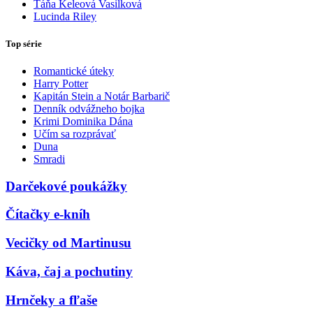
Táňa Keleová Vasilková
Lucinda Riley
Top série
Romantické úteky
Harry Potter
Kapitán Stein a Notár Barbarič
Denník odvážneho bojka
Krimi Dominika Dána
Učím sa rozprávať
Duna
Smradi
Darčekové poukážky
Čítačky e-kníh
Vecičky od Martinusu
Káva, čaj a pochutiny
Hrnčeky a fľaše