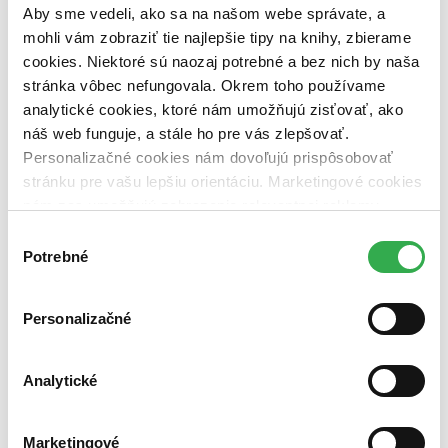
Aby sme vedeli, ako sa na našom webe správate, a
Nové / čítané
mohli vám zobraziť tie najlepšie tipy na knihy, zbierame
nová (0 titulov)
nová
cookies. Niektoré sú naozaj potrebné a bez nich by naša
čítaná (0 titulov)
čítaná
stránka vôbec nefungovala. Okrem toho používame
čítaná - výborný stav (0 titulov)
čítaná - výborný stav
analytické cookies, ktoré nám umožňujú zisťovať, ako
čítaná - mierne opotrebovaná (0 titulov)
čítaná - mierne
náš web funguje, a stále ho pre vás zlepšovať.
opotrebovaná
čítané verzie vypredaných kníh (0 titulov)
čítané verzie
Personalizačné cookies nám dovoľujú prispôsobovať
vypredaných kníh
stránku pre vašu lepšiu orientáciu. Marketingové cookies
nám zas umožňujú zobrazenie relevantnej reklamy.
Zúžiť výber
Niektoré údaje zdieľame aj s tretími stranami. Veľmi by
Výber
Zoradiť
nám pomohlo, keby sme mohli používať všetky tieto
Potrebné
súhlasu
cookies. Ďakujeme!
Personalizačné
Od poslednej časti
Od prvej časti
Bestsellery
Analytické
Top hodnotené
Novinky
Najdrahšie
Najlacnejšie
Marketingové