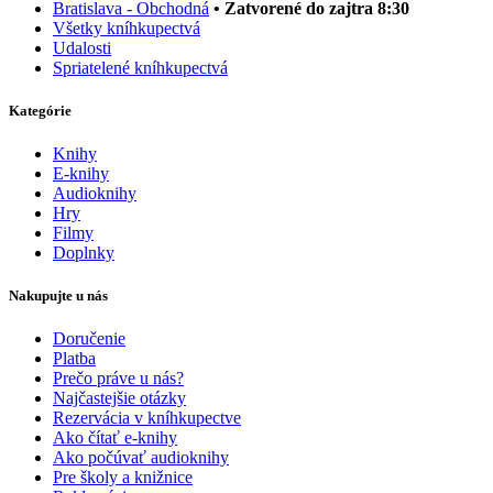
Bratislava - Obchodná
• Zatvorené do zajtra 8:30
Všetky kníhkupectvá
Udalosti
Spriatelené kníhkupectvá
Kategórie
Knihy
E-knihy
Audioknihy
Hry
Filmy
Doplnky
Nakupujte u nás
Doručenie
Platba
Prečo práve u nás?
Najčastejšie otázky
Rezervácia v kníhkupectve
Ako čítať e-knihy
Ako počúvať audioknihy
Pre školy a knižnice