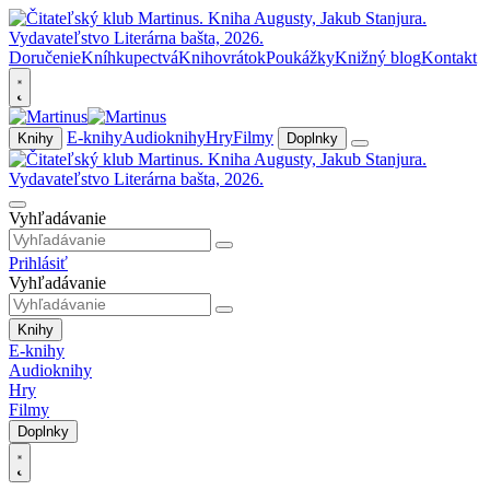
Doručenie
Kníhkupectvá
Knihovrátok
Poukážky
Knižný blog
Kontakt
E-knihy
Audioknihy
Hry
Filmy
Knihy
Doplnky
Vyhľadávanie
Prihlásiť
Vyhľadávanie
Knihy
E-knihy
Audioknihy
Hry
Filmy
Doplnky