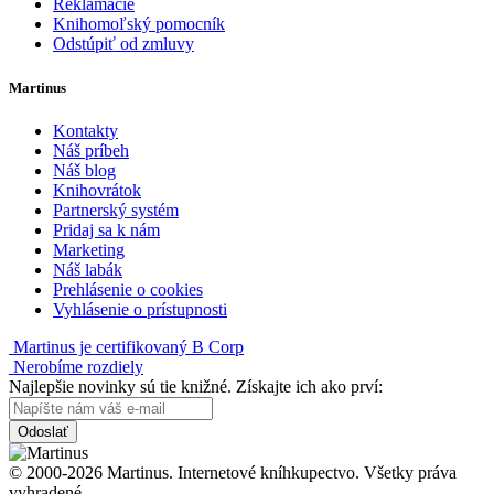
Reklamácie
Knihomoľský pomocník
Odstúpiť od zmluvy
Martinus
Kontakty
Náš príbeh
Náš blog
Knihovrátok
Partnerský systém
Pridaj sa k nám
Marketing
Náš labák
Prehlásenie o cookies
Vyhlásenie o prístupnosti
Martinus je certifikovaný B Corp
Nerobíme rozdiely
Najlepšie novinky sú tie knižné. Získajte ich ako prví:
Odoslať
© 2000-2026 Martinus. Internetové kníhkupectvo. Všetky práva
vyhradené.