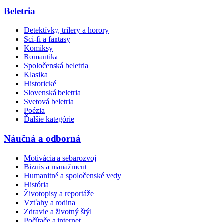
Beletria
Detektívky, trilery a horory
Sci-fi a fantasy
Komiksy
Romantika
Spoločenská beletria
Klasika
Historické
Slovenská beletria
Svetová beletria
Poézia
Ďalšie kategórie
Náučná a odborná
Motivácia a sebarozvoj
Biznis a manažment
Humanitné a spoločenské vedy
História
Životopisy a reportáže
Vzťahy a rodina
Zdravie a životný štýl
Počítače a internet