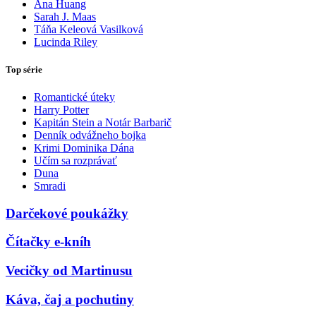
Ana Huang
Sarah J. Maas
Táňa Keleová Vasilková
Lucinda Riley
Top série
Romantické úteky
Harry Potter
Kapitán Stein a Notár Barbarič
Denník odvážneho bojka
Krimi Dominika Dána
Učím sa rozprávať
Duna
Smradi
Darčekové poukážky
Čítačky e-kníh
Vecičky od Martinusu
Káva, čaj a pochutiny