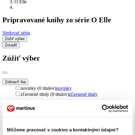
O Elle
Pripravované knihy zo série O Elle
Sledovať sériu
Zúžiť výber
Zoradiť
Zúžiť výber
Zobraziť iba
novinky (0 titulov)
novinky
zľavnené tituly (0 titulov)
zľavnené tituly
Dostupnosť
na centrálnom sklade (0 titulov)
na centrálnom sklade
predpredaj (0 titulov)
predpredaj
pripravujeme (0 titulov)
pripravujeme
dostupná (bez vypredaných) (0 titulov)
dostupná (bez
Môžeme pracovať s cookies a kontaktnými údajmi?
vypredaných)