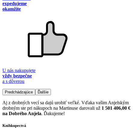
expedujeme
okamžite
U nás nakupujete
vždy bezpečne
a s dôverou
Predchádzajúce
Ďalšie
Aj z drobných vecí sa dajú urobiť veľké. Vďaka vašim Anjelským
drobným ste pri nákupoch na Martinuse darovali už
1 501 406,00 €
na Dobrého Anjela
. Ďakujeme!
Kníhkupectvá