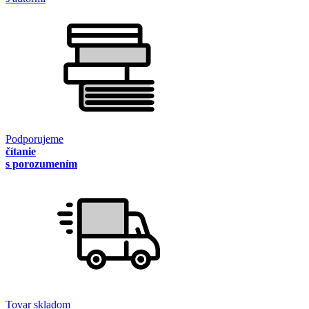
Podporujeme
čítanie
s porozumením
Tovar skladom