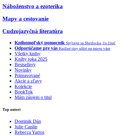
Náboženstvo a ezoterika
Mapy a cestovanie
Cudzojazyčná literatúra
Knihomoľský pomocník
Spýtajte sa Sherlocka, čo čítať
Odporúčame pre vás
Knižné tipy ušité na mieru vám
Všetky knihy
Knihy roka 2025
Bestsellery
Novinky
Pripravované
Akcie a zľavy
Kolekcie
BookTok
Mám záujem o titul
Top autori
Dominik Dán
Julie Caplin
Rebecca Yarros