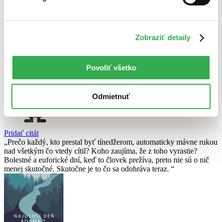
Použité filtre
Zrušiť filtre
Zobraziť detaily
pripravované
Nebol nájdený
žiadny titul
vyhovujúci zadaným podmienkam.
Skúste prosím zmeniť vyhľadávaný výraz.
Povoliť všetko
Chcete poradiť knihu?
Odmietnuť
Náš pomocník Sherlock vám ju s radosťou vypátra!
Knihomoľský pomocník
Pridať citát
Prečo každý, kto prestal byť tínedžerom, automaticky mávne rukou
nad všetkým čo vtedy cítil? Koho zaujíma, že z toho vyrastie?
Bolestné a euforické dní, keď to človek prežíva, preto nie sú o nič
menej skutočné. Skutočne je to čo sa odohráva teraz.