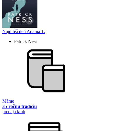
Najdlhší deň Adama T.
Patrick Ness
Máme
35-ročnú tradíciu
predaja kníh