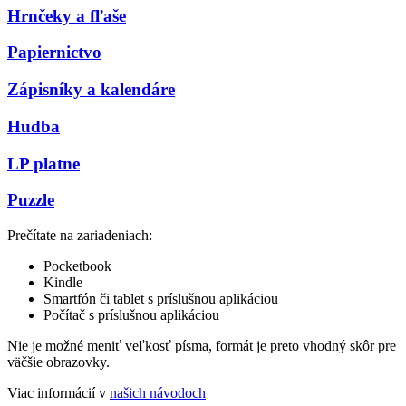
Hrnčeky a fľaše
Papiernictvo
Zápisníky a kalendáre
Hudba
LP platne
Puzzle
Prečítate na zariadeniach:
Pocketbook
Kindle
Smartfón či tablet s príslušnou aplikáciou
Počítač s príslušnou aplikáciou
Nie je možné meniť veľkosť písma, formát je preto vhodný skôr pre
väčšie obrazovky.
Viac informácií v
našich návodoch