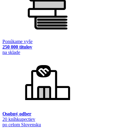
Ponúkame vyše
250 000 titulov
na sklade
Osobný odber
20 kníhkupectiev
po celom Slovensku