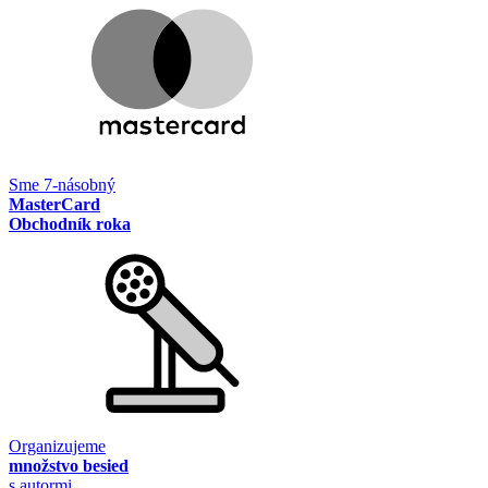
Sme 7-násobný
MasterCard
Obchodník roka
Organizujeme
množstvo besied
s autormi