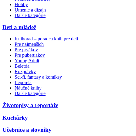
Hobby
Umenie a dizajn
Ďalšie kategórie
Deti a mládež
Knihorad – poradca kníh pre deti
Pre najmenších
Pre prvákov
Pre pubertiakov
Young Adult
Beletria
Rozprávky
Sci-fi, fantasy a komiksy
Leporelá
Náučné knihy
Ďalšie kategórie
Životopisy a reportáže
Kuchárky
Učebnice a slovníky