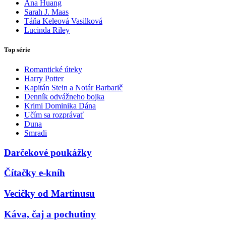
Ana Huang
Sarah J. Maas
Táňa Keleová Vasilková
Lucinda Riley
Top série
Romantické úteky
Harry Potter
Kapitán Stein a Notár Barbarič
Denník odvážneho bojka
Krimi Dominika Dána
Učím sa rozprávať
Duna
Smradi
Darčekové poukážky
Čítačky e-kníh
Vecičky od Martinusu
Káva, čaj a pochutiny