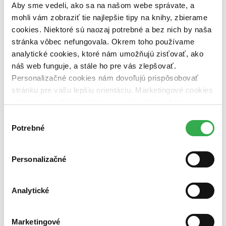
pripravujeme (0 titulov)
pripravujeme
Aby sme vedeli, ako sa na našom webe správate, a
dostupná (bez vypredaných) (0 titulov)
dostupná (bez
mohli vám zobraziť tie najlepšie tipy na knihy, zbierame
vypredaných)
cookies. Niektoré sú naozaj potrebné a bez nich by naša
Nové / čítané
stránka vôbec nefungovala. Okrem toho používame
nová (0 titulov)
nová
analytické cookies, ktoré nám umožňujú zisťovať, ako
čítaná (0 titulov)
čítaná
náš web funguje, a stále ho pre vás zlepšovať.
čítaná - výborný stav (0 titulov)
čítaná - výborný stav
Personalizačné cookies nám dovoľujú prispôsobovať
čítaná - mierne opotrebovaná (0 titulov)
čítaná - mierne
stránku pre vašu lepšiu orientáciu. Marketingové cookies
opotrebovaná
čítané verzie vypredaných kníh (0 titulov)
čítané verzie
nám zas umožňujú zobrazenie relevantnej reklamy.
vypredaných kníh
Niektoré údaje zdieľame aj s tretími stranami. Veľmi by
Výber
nám pomohlo, keby sme mohli používať všetky tieto
Potrebné
Zúžiť výber
súhlasu
cookies. Ďakujeme!
Zoradiť
Personalizačné
Od poslednej časti
Analytické
Od prvej časti
Bestsellery
Top hodnotené
Marketingové
Novinky