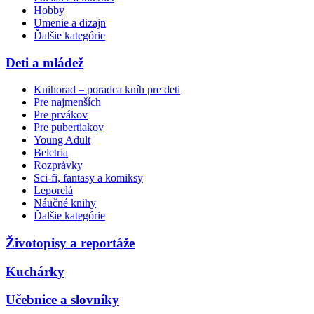
Hobby
Umenie a dizajn
Ďalšie kategórie
Deti a mládež
Knihorad – poradca kníh pre deti
Pre najmenších
Pre prvákov
Pre pubertiakov
Young Adult
Beletria
Rozprávky
Sci-fi, fantasy a komiksy
Leporelá
Náučné knihy
Ďalšie kategórie
Životopisy a reportáže
Kuchárky
Učebnice a slovníky