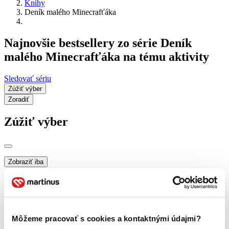
Knihy
Deník malého Minecrafťáka
Najnovšie bestsellery zo série Deník
malého Minecrafťáka na tému aktivity
Sledovať sériu
Zúžiť výber
Zoradiť
Zúžiť výber
Zobraziť iba
novinky (0 titulov)
novinky
zľavnené tituly (0 titulov)
zľavnené tituly
Dostupnosť
na centrálnom sklade (0 titulov)
na centrálnom sklade
Môžeme pracovať s cookies a kontaktnými údajmi?
predpredaj (0 titulov)
predpredaj