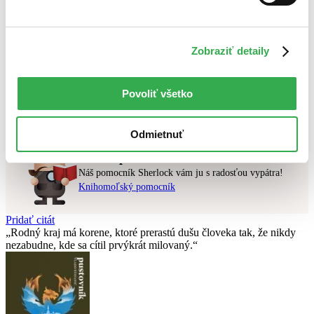
Najdrahšie
Najlacnejšie
Zobraziť detaily
Použité filtre
Zrušiť filtre
Na tému aktivity
najnovšie
Povoliť všetko
Nebol nájdený
žiadny titul
vyhovujúci zadaným podmienkam.
Skúste prosím zmeniť vyhľadávaný výraz.
Odmietnuť
Chcete poradiť knihu?
Náš pomocník Sherlock vám ju s radosťou vypátra!
Knihomoľský pomocník
Pridať citát
Rodný kraj má korene, ktoré prerastú dušu človeka tak, že nikdy
nezabudne, kde sa cítil prvýkrát milovaný.