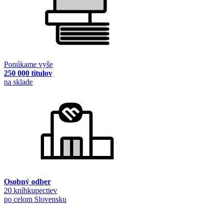
Ponúkame vyše
250 000 titulov
na sklade
Osobný odber
20 kníhkupectiev
po celom Slovensku