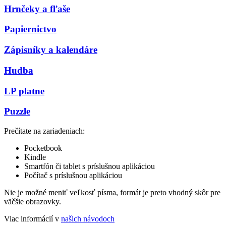
Hrnčeky a fľaše
Papiernictvo
Zápisníky a kalendáre
Hudba
LP platne
Puzzle
Prečítate na zariadeniach:
Pocketbook
Kindle
Smartfón či tablet s príslušnou aplikáciou
Počítač s príslušnou aplikáciou
Nie je možné meniť veľkosť písma, formát je preto vhodný skôr pre
väčšie obrazovky.
Viac informácií v
našich návodoch