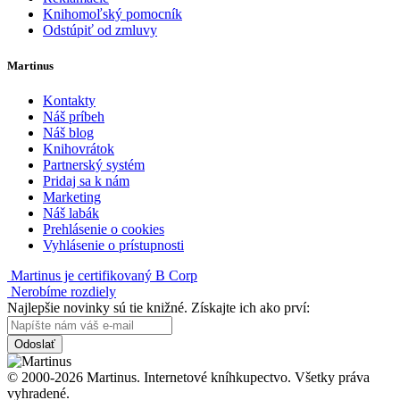
Knihomoľský pomocník
Odstúpiť od zmluvy
Martinus
Kontakty
Náš príbeh
Náš blog
Knihovrátok
Partnerský systém
Pridaj sa k nám
Marketing
Náš labák
Prehlásenie o cookies
Vyhlásenie o prístupnosti
Martinus je certifikovaný B Corp
Nerobíme rozdiely
Najlepšie novinky sú tie knižné. Získajte ich ako prví:
Odoslať
© 2000-2026 Martinus. Internetové kníhkupectvo. Všetky práva
vyhradené.