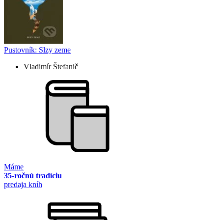
Pustovník: Slzy zeme
Vladimír Štefanič
Máme
35-ročnú tradíciu
predaja kníh