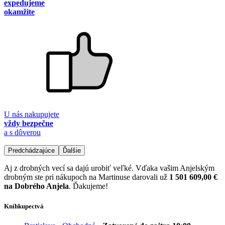
expedujeme
okamžite
U nás nakupujete
vždy bezpečne
a s dôverou
Predchádzajúce
Ďalšie
Aj z drobných vecí sa dajú urobiť veľké. Vďaka vašim Anjelským
drobným ste pri nákupoch na Martinuse darovali už
1 501 609,00 €
na Dobrého Anjela
. Ďakujeme!
Kníhkupectvá