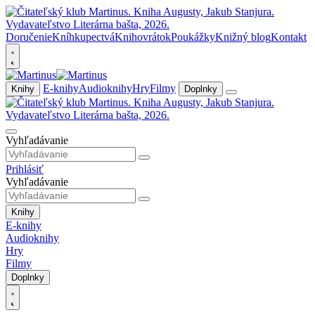
Doručenie
Kníhkupectvá
Knihovrátok
Poukážky
Knižný blog
Kontakt
E-knihy
Audioknihy
Hry
Filmy
Knihy
Doplnky
Vyhľadávanie
Prihlásiť
Vyhľadávanie
Knihy
E-knihy
Audioknihy
Hry
Filmy
Doplnky