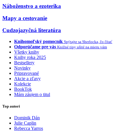
Náboženstvo a ezoterika
Mapy a cestovanie
Cudzojazyčná literatúra
Knihomoľský pomocník
Spýtajte sa Sherlocka, čo čítať
Odporúčame pre vás
Knižné tipy ušité na mieru vám
Všetky knihy
Knihy roka 2025
Bestsellery
Novinky
Pripravované
Akcie a zľavy
Kolekcie
BookTok
Mám záujem o titul
Top autori
Dominik Dán
Julie Caplin
Rebecca Yarros