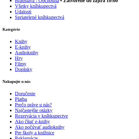
Bratislava - Obchodná
• Zatvorené do zajtra 10:00
Všetky kníhkupectvá
Udalosti
Spriatelené kníhkupectvá
Kategórie
Knihy
E-knihy
Audioknihy
Hry
Filmy
Doplnky
Nakupujte u nás
Doručenie
Platba
Prečo práve u nás?
Najčastejšie otázky
Rezervácia v kníhkupectve
Ako čítať e-knihy
Ako počúvať audioknihy
Pre školy a knižnice
Reklamácie