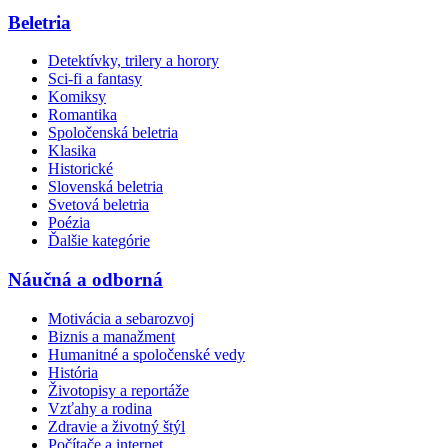
Beletria
Detektívky, trilery a horory
Sci-fi a fantasy
Komiksy
Romantika
Spoločenská beletria
Klasika
Historické
Slovenská beletria
Svetová beletria
Poézia
Ďalšie kategórie
Náučná a odborná
Motivácia a sebarozvoj
Biznis a manažment
Humanitné a spoločenské vedy
História
Životopisy a reportáže
Vzťahy a rodina
Zdravie a životný štýl
Počítače a internet