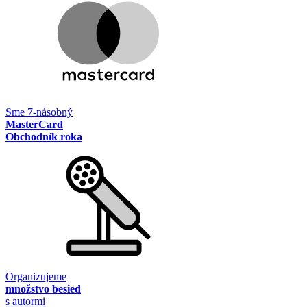
Sme 7-násobný
MasterCard
Obchodník roka
Organizujeme
množstvo besied
s autormi