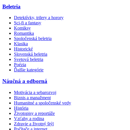
Beletria
Detektívky, trilery a horory
Sci-fi a fantasy
Komiksy
Romantika
Spoločenská beletria
Klasika
Historické
Slovenská beletria
Svetová beletria
Poézia
Ďalšie kategórie
Náučná a odborná
Motivácia a sebarozvoj
Biznis a manažment
Humanitné a spoločenské vedy
História
Životopisy a reportáže
Vzťahy a rodina
Zdravie a životný štýl
Počítače a internet