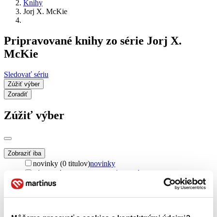
Knihy
Jorj X. McKie
Pripravované knihy zo série Jorj X.
McKie
Sledovať sériu
Zúžiť výber
Zoradiť
Zúžiť výber
Zobraziť iba
novinky (0 titulov)
novinky
zľavnené tituly (0 titulov)
zľavnené tituly
Dostupnosť
na centrálnom sklade (0 titulov)
na centrálnom sklade
predpredaj (0 titulov)
predpredaj