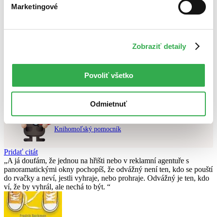
Marketingové
Najdrahšie
Najlacnejšie
Použité filtre
Zobraziť detaily
Zrušiť filtre
pripravované
Nebol nájdený
žiadny titul
vyhovujúci zadaným podmienkam.
Povoliť všetko
Skúste prosím zmeniť vyhľadávaný výraz.
Odmietnuť
Chcete poradiť knihu?
Náš pomocník Sherlock vám ju s radosťou vypátra!
Knihomoľský pomocník
Pridať citát
A já doufám, že jednou na hřišti nebo v reklamní agentuře s
panoramatickými okny pochopíš, že odvážný není ten, kdo se pouští
do rvačky a neví, jestli vyhraje, nebo prohraje. Odvážný je ten, kdo
ví, že by vyhrál, ale nechá to být.