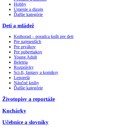
Hobby
Umenie a dizajn
Ďalšie kategórie
Deti a mládež
Knihorad – poradca kníh pre deti
Pre najmenších
Pre prvákov
Pre pubertiakov
Young Adult
Beletria
Rozprávky
Sci-fi, fantasy a komiksy
Leporelá
Náučné knihy
Ďalšie kategórie
Životopisy a reportáže
Kuchárky
Učebnice a slovníky