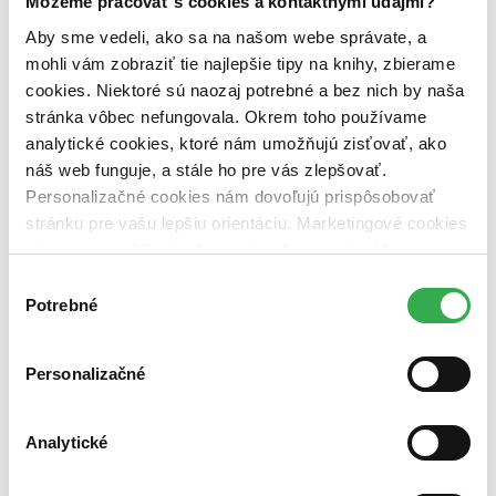
Môžeme pracovať s cookies a kontaktnými údajmi?
pripravujeme (0 titulov)
pripravujeme
dostupná (bez vypredaných) (0 titulov)
dostupná (bez
Aby sme vedeli, ako sa na našom webe správate, a
vypredaných)
mohli vám zobraziť tie najlepšie tipy na knihy, zbierame
cookies. Niektoré sú naozaj potrebné a bez nich by naša
Nové / čítané
nová (0 titulov)
nová
stránka vôbec nefungovala. Okrem toho používame
čítaná (0 titulov)
čítaná
analytické cookies, ktoré nám umožňujú zisťovať, ako
čítaná - výborný stav (0 titulov)
čítaná - výborný stav
náš web funguje, a stále ho pre vás zlepšovať.
čítaná - mierne opotrebovaná (0 titulov)
čítaná - mierne
Personalizačné cookies nám dovoľujú prispôsobovať
opotrebovaná
čítané verzie vypredaných kníh (0 titulov)
čítané verzie
stránku pre vašu lepšiu orientáciu. Marketingové cookies
vypredaných kníh
nám zas umožňujú zobrazenie relevantnej reklamy.
Niektoré údaje zdieľame aj s tretími stranami. Veľmi by
Zúžiť výber
Výber
nám pomohlo, keby sme mohli používať všetky tieto
Potrebné
súhlasu
Zoradiť
cookies. Ďakujeme!
Personalizačné
Od poslednej časti
Od prvej časti
Analytické
Bestsellery
Top hodnotené
Novinky