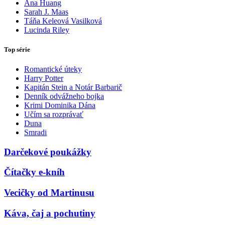
Ana Huang
Sarah J. Maas
Táňa Keleová Vasilková
Lucinda Riley
Top série
Romantické úteky
Harry Potter
Kapitán Stein a Notár Barbarič
Denník odvážneho bojka
Krimi Dominika Dána
Učím sa rozprávať
Duna
Smradi
Darčekové poukážky
Čítačky e-kníh
Vecičky od Martinusu
Káva, čaj a pochutiny