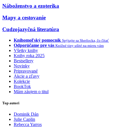
Náboženstvo a ezoterika
Mapy a cestovanie
Cudzojazyčná literatúra
Knihomoľský pomocník
Spýtajte sa Sherlocka, čo čítať
Odporúčame pre vás
Knižné tipy ušité na mieru vám
Všetky knihy
Knihy roka 2025
Bestsellery
Novinky
Pripravované
Akcie a zľavy
Kolekcie
BookTok
Mám záujem o titul
Top autori
Dominik Dán
Julie Caplin
Rebecca Yarros