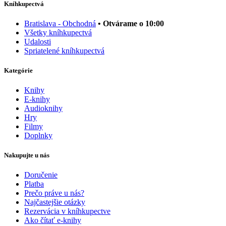
Kníhkupectvá
Bratislava - Obchodná
• Otvárame o 10:00
Všetky kníhkupectvá
Udalosti
Spriatelené kníhkupectvá
Kategórie
Knihy
E-knihy
Audioknihy
Hry
Filmy
Doplnky
Nakupujte u nás
Doručenie
Platba
Prečo práve u nás?
Najčastejšie otázky
Rezervácia v kníhkupectve
Ako čítať e-knihy