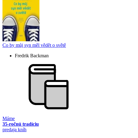
Co by můj syn měl vědět o světě
Fredrik Backman
Máme
35-ročnú tradíciu
predaja kníh