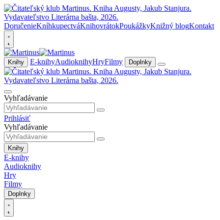
Doručenie
Kníhkupectvá
Knihovrátok
Poukážky
Knižný blog
Kontakt
E-knihy
Audioknihy
Hry
Filmy
Knihy
Doplnky
Vyhľadávanie
Prihlásiť
Vyhľadávanie
Knihy
E-knihy
Audioknihy
Hry
Filmy
Doplnky