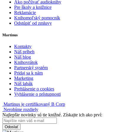
Ako počúvať audioknihy
Pre školy a knižnice
Reklamácie
Knihomoľský pomocník
Odstúpiť od zmluvy
Martinus
Kontakty
Náš príbeh
Náš blog
Knihovrátok
Partnerský systém
Pridaj sa k nám
Marketing
Náš labák
Prehlásenie o cookies
Vyhlásenie o prístupnosti
Martinus je certifikovaný B Corp
Nerobíme rozdiely
Najlepšie novinky sú tie knižné. Získajte ich ako prví:
Odoslať