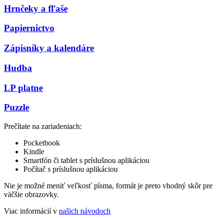
Hrnčeky a fľaše
Papiernictvo
Zápisníky a kalendáre
Hudba
LP platne
Puzzle
Prečítate na zariadeniach:
Pocketbook
Kindle
Smartfón či tablet s príslušnou aplikáciou
Počítač s príslušnou aplikáciou
Nie je možné meniť veľkosť písma, formát je preto vhodný skôr pre
väčšie obrazovky.
Viac informácií v
našich návodoch